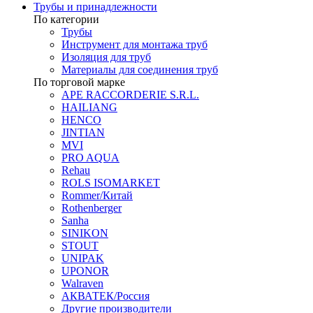
Трубы и принадлежности
По категории
Трубы
Инструмент для монтажа труб
Изоляция для труб
Материалы для соединения труб
По торговой марке
APE RACCORDERIE S.R.L.
HAILIANG
HENCO
JINTIAN
MVI
PRO AQUA
Rehau
ROLS ISOMARKET
Rommer/Китай
Rothenberger
Sanha
SINIKON
STOUT
UNIPAK
UPONOR
Walraven
АКВАТЕК/Россия
Другие производители