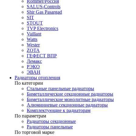
Rommer/Россия
SALUS-Controls
Shir Gas Pasargad
SIT
STOUT
TVP Electronics
Vaillant
Watts
Wester
ZOTA
ГЕФЕСТ ВПР
Лемакс
РЭКО
ЭВАН
Радиаторы отопления
По категории
Стальные панельные радиаторы
Биметаллические секционные радиаторы
Биметаллические монолитные радиаторы
Алюминиевые секционные радиаторы
Комплектующие к радиаторам
По параметрам
Радиаторы секционные
Радиаторы панельные
По торговой марке