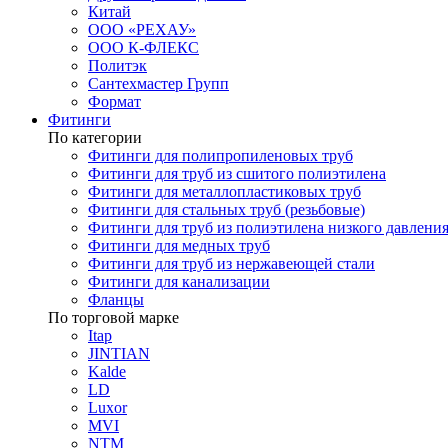
Китай
ООО «РЕХАУ»
ООО К-ФЛЕКС
Политэк
Сантехмастер Групп
Формат
Фитинги
По категории
Фитинги для полипропиленовых труб
Фитинги для труб из сшитого полиэтилена
Фитинги для металлопластиковых труб
Фитинги для стальных труб (резьбовые)
Фитинги для труб из полиэтилена низкого давлени
Фитинги для медных труб
Фитинги для труб из нержавеющей стали
Фитинги для канализации
Фланцы
По торговой марке
Itap
JINTIAN
Kalde
LD
Luxor
MVI
NTM