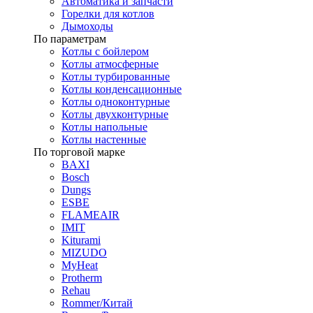
Автоматика и запчасти
Горелки для котлов
Дымоходы
По параметрам
Котлы с бойлером
Котлы атмосферные
Котлы турбированные
Котлы конденсационные
Котлы одноконтурные
Котлы двухконтурные
Котлы напольные
Котлы настенные
По торговой марке
BAXI
Bosch
Dungs
ESBE
FLAMEAIR
IMIT
Kiturami
MIZUDO
MyHeat
Protherm
Rehau
Rommer/Китай