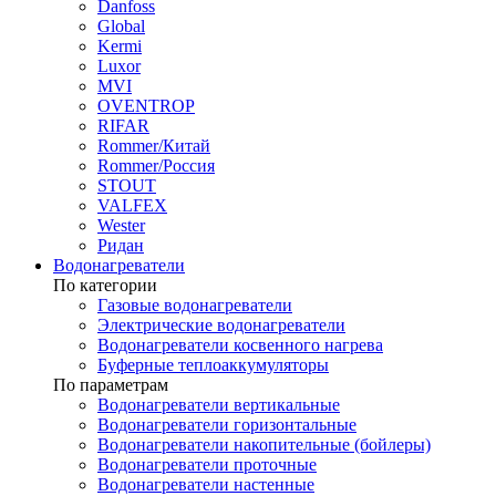
Danfoss
Global
Kermi
Luxor
MVI
OVENTROP
RIFAR​
Rommer/Китай
Rommer/Россия
STOUT
VALFEX
Wester
Ридан
Водонагреватели
По категории
Газовые водонагреватели
Электрические водонагреватели
Водонагреватели косвенного нагрева
Буферные теплоаккумуляторы
По параметрам
Водонагреватели вертикальные
Водонагреватели горизонтальные
Водонагреватели накопительные (бойлеры)
Водонагреватели проточные
Водонагреватели настенные