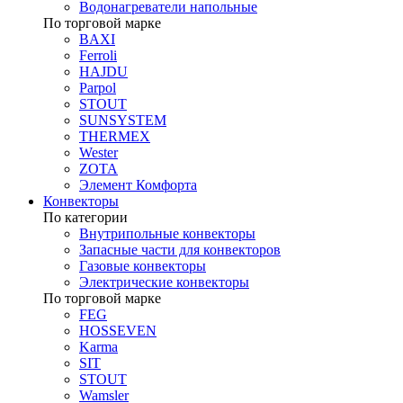
Водонагреватели напольные
По торговой марке
BAXI
Ferroli
HAJDU
Parpol
STOUT
SUNSYSTEM
THERMEX
Wester
ZOTA
Элемент Комфорта
Конвекторы
По категории
Внутрипольные конвекторы
Запасные части для конвекторов
Газовые конвекторы
Электрические конвекторы
По торговой марке
FEG
HOSSEVEN
Karma
SIT
STOUT
Wamsler