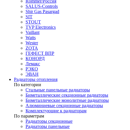
Rommer/Россия
SALUS-Controls
Shir Gas Pasargad
SIT
STOUT
TVP Electronics
Vaillant
Watts
Wester
ZOTA
ГЕФЕСТ ВПР
КОНОРД
Лемакс
РЭКО
ЭВАН
Радиаторы отопления
По категории
Стальные панельные радиаторы
Биметаллические секционные радиаторы
Биметаллические монолитные радиаторы
Алюминиевые секционные радиаторы
Комплектующие к радиаторам
По параметрам
Радиаторы секционные
Радиаторы панельные