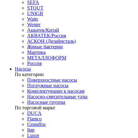
SEFA
STOUT
UNIGB
Watts
Wester
Акватек/Китай
АКВАТЕК/Россия
АСКОН (Дизайнсталь)
Живые бактерии
Мартика
МЕТАЛЛОФОРМ
Россия
Насосы
По категории
Поверхностные насосы
Погружные насосы
Комплектующие к насосам
Насосно-смесительные узлы
Насосные группы
По торговой марке
DUCA
Flamco
Grundfos
Itap
Luxor