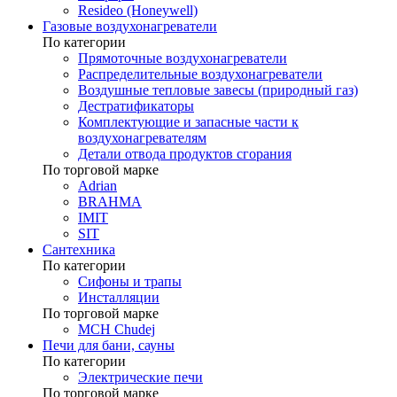
Resideo (Honeywell)
Газовые воздухонагреватели
По категории
Прямоточные воздухонагреватели
Распределительные воздухонагреватели
Воздушные тепловые завесы (природный газ)
Дестратификаторы
Комплектующие и запасные части к
воздухонагревателям
Детали отвода продуктов сгорания
По торговой марке
Adrian
BRAHMA
IMIT
SIT
Сантехника
По категории
Сифоны и трапы
Инсталляции
По торговой марке
MCH Chudej
Печи для бани, сауны
По категории
Электрические печи
По торговой марке