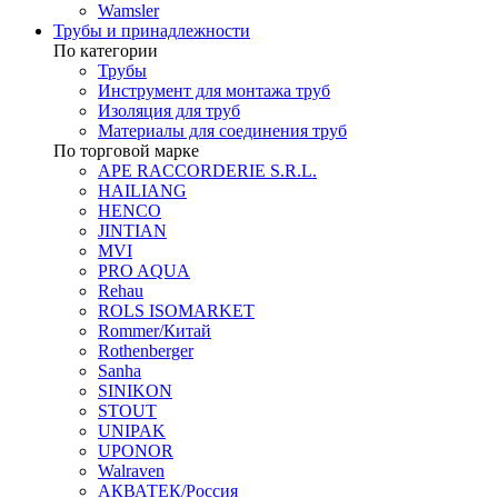
Wamsler
Трубы и принадлежности
По категории
Трубы
Инструмент для монтажа труб
Изоляция для труб
Материалы для соединения труб
По торговой марке
APE RACCORDERIE S.R.L.
HAILIANG
HENCO
JINTIAN
MVI
PRO AQUA
Rehau
ROLS ISOMARKET
Rommer/Китай
Rothenberger
Sanha
SINIKON
STOUT
UNIPAK
UPONOR
Walraven
АКВАТЕК/Россия