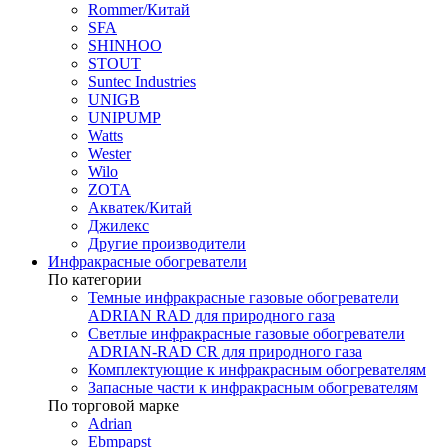
Rommer/Китай
SFA
SHINHOO
STOUT
Suntec Industries
UNIGB
UNIPUMP
Watts
Wester
Wilo
ZOTA
Акватек/Китай
Джилекс
Другие производители
Инфракрасные обогреватели
По категории
Темные инфракрасные газовые обогреватели
ADRIAN RAD для природного газа
Светлые инфракрасные газовые обогреватели
ADRIAN-RAD CR для природного газа
Комплектующие к инфракрасным обогревателям
Запасные части к инфракрасным обогревателям
По торговой марке
Adrian
Ebmpapst