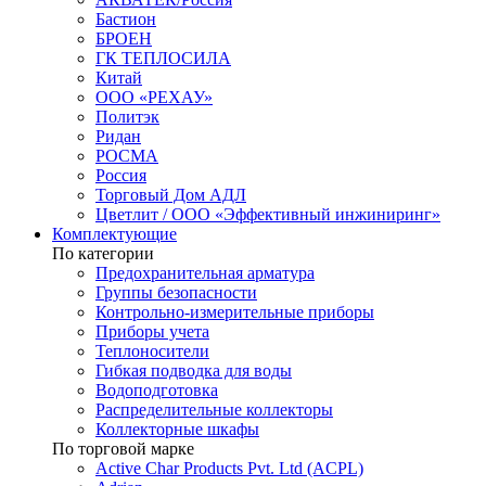
Бастион
БРОЕН
ГК ТЕПЛОСИЛА
Китай
ООО «РЕХАУ»
Политэк
Ридан
РОСМА
Россия
Торговый Дом АДЛ
Цветлит / ООО «Эффективный инжиниринг»
Комплектующие
По категории
Предохранительная арматура
Группы безопасности
Контрольно-измерительные приборы
Приборы учета
Теплоносители
Гибкая подводка для воды
Водоподготовка
Распределительные коллекторы
Коллекторные шкафы
По торговой марке
Active Char Products Pvt. Ltd (ACPL)