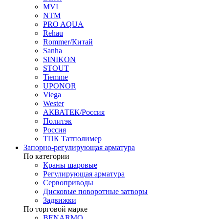
MVI
NTM
PRO AQUA
Rehau
Rommer/Китай
Sanha
SINIKON
STOUT
Tiemme
UPONOR
Viega
Wester
АКВАТЕК/Россия
Политэк
Россия
ТПК Татполимер
Запорно-регулирующая арматура
По категории
Краны шаровые
Регулирующая арматура
Сервоприводы
Дисковые поворотные затворы
Задвижки
По торговой марке
BENARMO