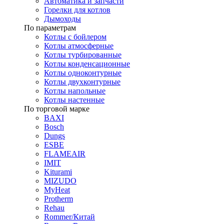
Автоматика и запчасти
Горелки для котлов
Дымоходы
По параметрам
Котлы с бойлером
Котлы атмосферные
Котлы турбированные
Котлы конденсационные
Котлы одноконтурные
Котлы двухконтурные
Котлы напольные
Котлы настенные
По торговой марке
BAXI
Bosch
Dungs
ESBE
FLAMEAIR
IMIT
Kiturami
MIZUDO
MyHeat
Protherm
Rehau
Rommer/Китай