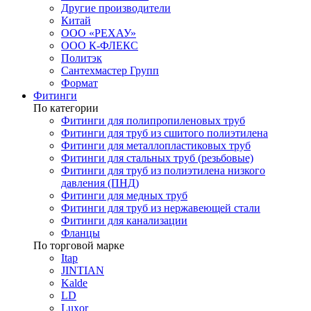
Другие производители
Китай
ООО «РЕХАУ»
ООО К-ФЛЕКС
Политэк
Сантехмастер Групп
Формат
Фитинги
По категории
Фитинги для полипропиленовых труб
Фитинги для труб из сшитого полиэтилена
Фитинги для металлопластиковых труб
Фитинги для стальных труб (резьбовые)
Фитинги для труб из полиэтилена низкого
давления (ПНД)
Фитинги для медных труб
Фитинги для труб из нержавеющей стали
Фитинги для канализации
Фланцы
По торговой марке
Itap
JINTIAN
Kalde
LD
Luxor