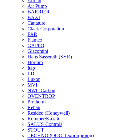
Adrian
Air Pump
BARRIER
BAXI
Canature
Clack Corporation
FAR
Flamco
GAPPO
Giacomini
Hans Sasserath (SYR)
Hortum
Itap
LD
Luxor
MVI
NWC Carbon
OVENTROP
Protherm
Rehau
Resideo (Honeywell)
Rommer/Китай
SALUS-Controls
STOUT
TECHNO (ООО Технопривод)