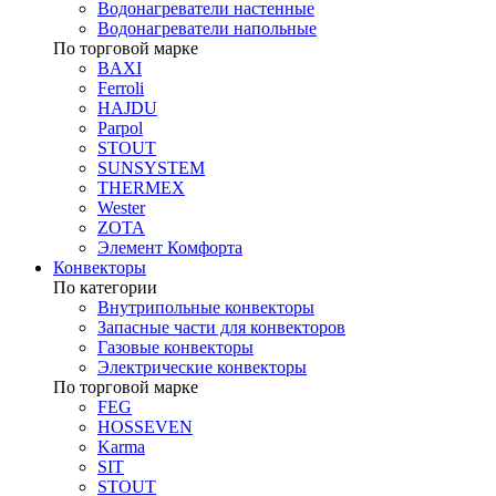
Водонагреватели настенные
Водонагреватели напольные
По торговой марке
BAXI
Ferroli
HAJDU
Parpol
STOUT
SUNSYSTEM
THERMEX
Wester
ZOTA
Элемент Комфорта
Конвекторы
По категории
Внутрипольные конвекторы
Запасные части для конвекторов
Газовые конвекторы
Электрические конвекторы
По торговой марке
FEG
HOSSEVEN
Karma
SIT
STOUT