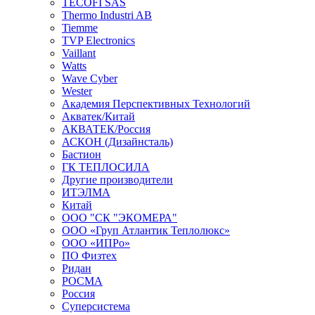
TECOFI SAS
Thermo Industri AB
Tiemme
TVP Electronics
Vaillant
Watts
Wave Cyber
Wester
Академия Перспективных Технологий
Акватек/Китай
АКВАТЕК/Россия
АСКОН (Дизайнсталь)
Бастион
ГК ТЕПЛОСИЛА
Другие производители
ИТЭЛМА
Китай
ООО "СК "ЭКОМЕРА"
ООО «Груп Атлантик Теплолюкс»
ООО «ИПРо»
ПО Физтех
Ридан
РОСМА
Россия
Суперсистема