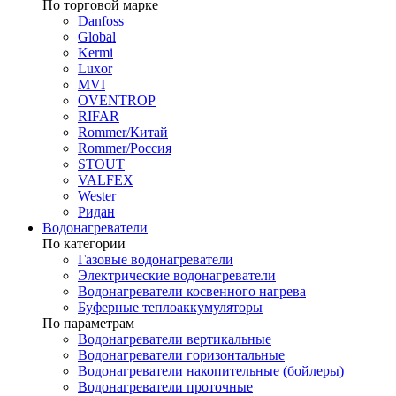
По торговой марке
Danfoss
Global
Kermi
Luxor
MVI
OVENTROP
RIFAR​
Rommer/Китай
Rommer/Россия
STOUT
VALFEX
Wester
Ридан
Водонагреватели
По категории
Газовые водонагреватели
Электрические водонагреватели
Водонагреватели косвенного нагрева
Буферные теплоаккумуляторы
По параметрам
Водонагреватели вертикальные
Водонагреватели горизонтальные
Водонагреватели накопительные (бойлеры)
Водонагреватели проточные