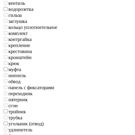
вентиль
водорозетка
гильза
заглушка
кольцо уплотнительное
комплект
контргайка
крепление
крестовина
кронштейн
крюк
муфта
ниппель
обвод
панель с фиксаторами
переходник
пятерник
сгон
тройник
трубка
угольник (отвод)
удлинитель