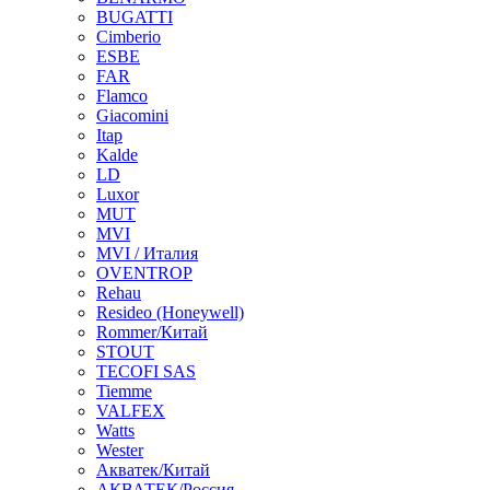
BUGATTI
Cimberio
ESBE
FAR
Flamco
Giacomini
Itap
Kalde
LD
Luxor
MUT
MVI
MVI / Италия
OVENTROP
Rehau
Resideo (Honeywell)
Rommer/Китай
STOUT
TECOFI SAS
Tiemme
VALFEX
Watts
Wester
Акватек/Китай
АКВАТЕК/Россия