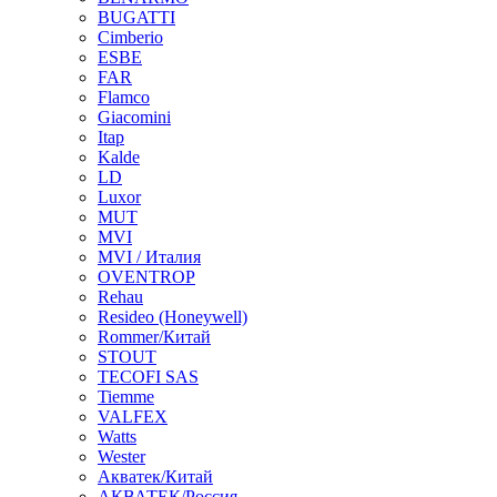
BUGATTI
Cimberio
ESBE
FAR
Flamco
Giacomini
Itap
Kalde
LD
Luxor
MUT
MVI
MVI / Италия
OVENTROP
Rehau
Resideo (Honeywell)
Rommer/Китай
STOUT
TECOFI SAS
Tiemme
VALFEX
Watts
Wester
Акватек/Китай
АКВАТЕК/Россия