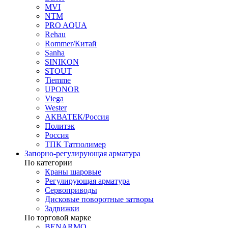
MVI
NTM
PRO AQUA
Rehau
Rommer/Китай
Sanha
SINIKON
STOUT
Tiemme
UPONOR
Viega
Wester
АКВАТЕК/Россия
Политэк
Россия
ТПК Татполимер
Запорно-регулирующая арматура
По категории
Краны шаровые
Регулирующая арматура
Сервоприводы
Дисковые поворотные затворы
Задвижки
По торговой марке
BENARMO