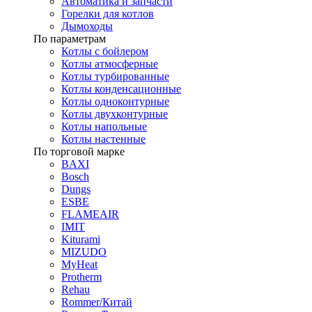
Автоматика и запчасти
Горелки для котлов
Дымоходы
По параметрам
Котлы с бойлером
Котлы атмосферные
Котлы турбированные
Котлы конденсационные
Котлы одноконтурные
Котлы двухконтурные
Котлы напольные
Котлы настенные
По торговой марке
BAXI
Bosch
Dungs
ESBE
FLAMEAIR
IMIT
Kiturami
MIZUDO
MyHeat
Protherm
Rehau
Rommer/Китай