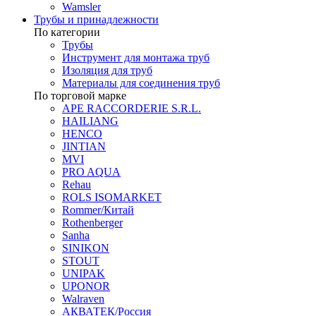
Wamsler
Трубы и принадлежности
По категории
Трубы
Инструмент для монтажа труб
Изоляция для труб
Материалы для соединения труб
По торговой марке
APE RACCORDERIE S.R.L.
HAILIANG
HENCO
JINTIAN
MVI
PRO AQUA
Rehau
ROLS ISOMARKET
Rommer/Китай
Rothenberger
Sanha
SINIKON
STOUT
UNIPAK
UPONOR
Walraven
АКВАТЕК/Россия