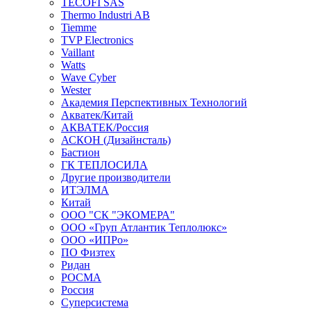
TECOFI SAS
Thermo Industri AB
Tiemme
TVP Electronics
Vaillant
Watts
Wave Cyber
Wester
Академия Перспективных Технологий
Акватек/Китай
АКВАТЕК/Россия
АСКОН (Дизайнсталь)
Бастион
ГК ТЕПЛОСИЛА
Другие производители
ИТЭЛМА
Китай
ООО "СК "ЭКОМЕРА"
ООО «Груп Атлантик Теплолюкс»
ООО «ИПРо»
ПО Физтех
Ридан
РОСМА
Россия
Суперсистема