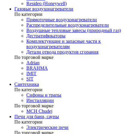
Resideo (Honeywell)
Газовые воздухонагреватели
По категории
Прямоточные воздухонагреватели
Распределительные воздухонагреватели
Воздушные тепловые завесы (природный газ)
Дестратификаторы
Комплектующие и запасные части к
воздухонагревателям
Детали отвода продуктов сгорания
По торговой марке
Adrian
BRAHMA
IMIT
SIT
Сантехника
По категории
Сифоны и трапы
Инсталляции
По торговой марке
MCH Chudej
Печи для бани, сауны
По категории
Электрические печи
По торговой марке