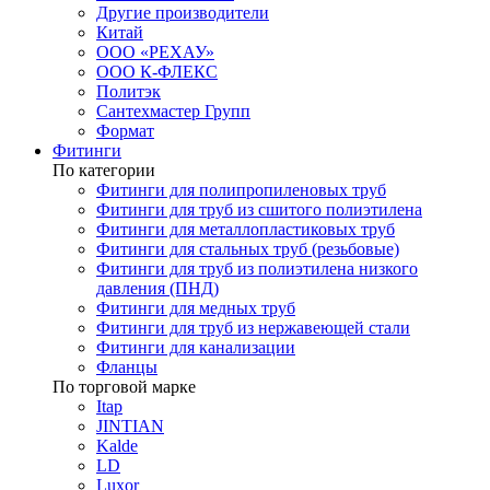
Другие производители
Китай
ООО «РЕХАУ»
ООО К-ФЛЕКС
Политэк
Сантехмастер Групп
Формат
Фитинги
По категории
Фитинги для полипропиленовых труб
Фитинги для труб из сшитого полиэтилена
Фитинги для металлопластиковых труб
Фитинги для стальных труб (резьбовые)
Фитинги для труб из полиэтилена низкого
давления (ПНД)
Фитинги для медных труб
Фитинги для труб из нержавеющей стали
Фитинги для канализации
Фланцы
По торговой марке
Itap
JINTIAN
Kalde
LD
Luxor