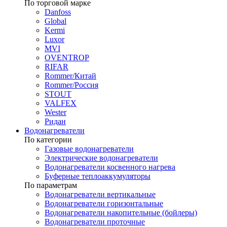
По торговой марке
Danfoss
Global
Kermi
Luxor
MVI
OVENTROP
RIFAR​
Rommer/Китай
Rommer/Россия
STOUT
VALFEX
Wester
Ридан
Водонагреватели
По категории
Газовые водонагреватели
Электрические водонагреватели
Водонагреватели косвенного нагрева
Буферные теплоаккумуляторы
По параметрам
Водонагреватели вертикальные
Водонагреватели горизонтальные
Водонагреватели накопительные (бойлеры)
Водонагреватели проточные