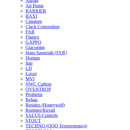
Adrian
Air Pump
BARRIER
BAXI
Canature
Clack Corporation
FAR
Flamco
GAPPO
Giacomini
Hans Sasserath (SYR)
Hortum
Itap
LD
Luxor
MVI
NWC Carbon
OVENTROP
Protherm
Rehau
Resideo (Honeywell)
Rommer/Китай
SALUS-Controls
STOUT
TECHNO (ООО Технопривод)