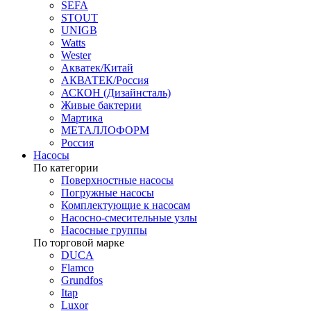
SEFA
STOUT
UNIGB
Watts
Wester
Акватек/Китай
АКВАТЕК/Россия
АСКОН (Дизайнсталь)
Живые бактерии
Мартика
МЕТАЛЛОФОРМ
Россия
Насосы
По категории
Поверхностные насосы
Погружные насосы
Комплектующие к насосам
Насосно-смесительные узлы
Насосные группы
По торговой марке
DUCA
Flamco
Grundfos
Itap
Luxor