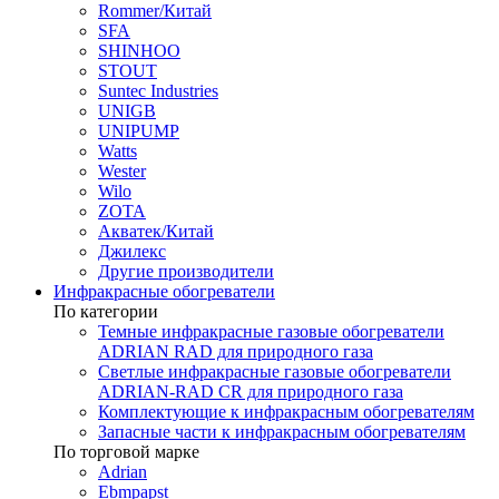
Rommer/Китай
SFA
SHINHOO
STOUT
Suntec Industries
UNIGB
UNIPUMP
Watts
Wester
Wilo
ZOTA
Акватек/Китай
Джилекс
Другие производители
Инфракрасные обогреватели
По категории
Темные инфракрасные газовые обогреватели
ADRIAN RAD для природного газа
Светлые инфракрасные газовые обогреватели
ADRIAN-RAD CR для природного газа
Комплектующие к инфракрасным обогревателям
Запасные части к инфракрасным обогревателям
По торговой марке
Adrian
Ebmpapst