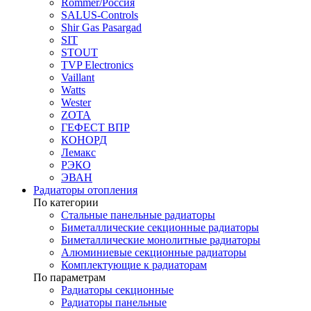
Rommer/Россия
SALUS-Controls
Shir Gas Pasargad
SIT
STOUT
TVP Electronics
Vaillant
Watts
Wester
ZOTA
ГЕФЕСТ ВПР
КОНОРД
Лемакс
РЭКО
ЭВАН
Радиаторы отопления
По категории
Стальные панельные радиаторы
Биметаллические секционные радиаторы
Биметаллические монолитные радиаторы
Алюминиевые секционные радиаторы
Комплектующие к радиаторам
По параметрам
Радиаторы секционные
Радиаторы панельные