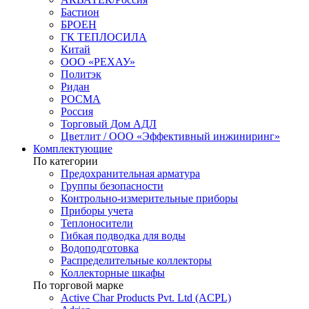
Бастион
БРОЕН
ГК ТЕПЛОСИЛА
Китай
ООО «РЕХАУ»
Политэк
Ридан
РОСМА
Россия
Торговый Дом АДЛ
Цветлит / ООО «Эффективный инжиниринг»
Комплектующие
По категории
Предохранительная арматура
Группы безопасности
Контрольно-измерительные приборы
Приборы учета
Теплоносители
Гибкая подводка для воды
Водоподготовка
Распределительные коллекторы
Коллекторные шкафы
По торговой марке
Active Char Products Pvt. Ltd (ACPL)