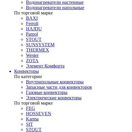
Водонагреватели настенные
Водонагреватели напольные
По торговой марке
BAXI
Ferroli
HAJDU
Parpol
STOUT
SUNSYSTEM
THERMEX
Wester
ZOTA
Элемент Комфорта
Конвекторы
По категории
Внутрипольные конвекторы
Запасные части для конвекторов
Газовые конвекторы
Электрические конвекторы
По торговой марке
FEG
HOSSEVEN
Karma
SIT
STOUT