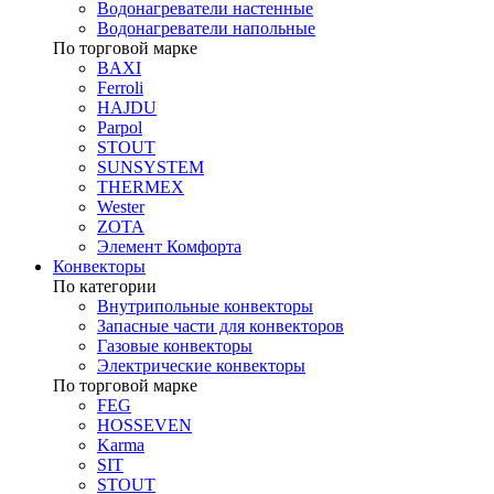
Водонагреватели настенные
Водонагреватели напольные
По торговой марке
BAXI
Ferroli
HAJDU
Parpol
STOUT
SUNSYSTEM
THERMEX
Wester
ZOTA
Элемент Комфорта
Конвекторы
По категории
Внутрипольные конвекторы
Запасные части для конвекторов
Газовые конвекторы
Электрические конвекторы
По торговой марке
FEG
HOSSEVEN
Karma
SIT
STOUT