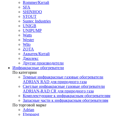
Rommer/Китай
SFA
SHINHOO
STOUT
Suntec Industries
UNIGB
UNIPUMP
Watts
Wester
Wilo
ZOTA
Акватек/Китай
Джилекс
Другие производители
Инфракрасные обогреватели
По категории
Темные инфракрасные газовые обогреватели
ADRIAN RAD для природного газа
Светлые инфракрасные газовые обогреватели
ADRIAN-RAD CR для природного газа
Комплектующие к инфракрасным обогревателям
Запасные части к инфракрасным обогревателям
По торговой марке
Adrian
Ebmpapst