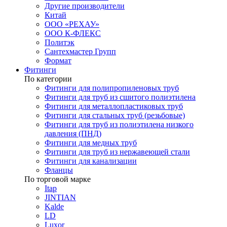
Другие производители
Китай
ООО «РЕХАУ»
ООО К-ФЛЕКС
Политэк
Сантехмастер Групп
Формат
Фитинги
По категории
Фитинги для полипропиленовых труб
Фитинги для труб из сшитого полиэтилена
Фитинги для металлопластиковых труб
Фитинги для стальных труб (резьбовые)
Фитинги для труб из полиэтилена низкого
давления (ПНД)
Фитинги для медных труб
Фитинги для труб из нержавеющей стали
Фитинги для канализации
Фланцы
По торговой марке
Itap
JINTIAN
Kalde
LD
Luxor