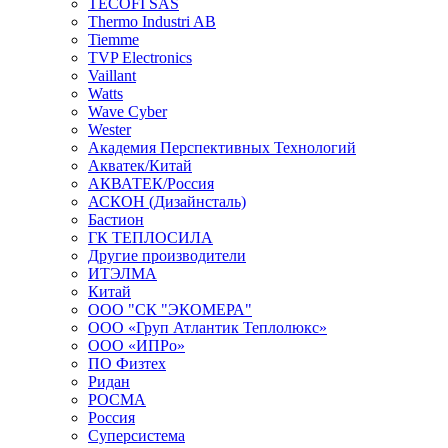
TECOFI SAS
Thermo Industri AB
Tiemme
TVP Electronics
Vaillant
Watts
Wave Cyber
Wester
Академия Перспективных Технологий
Акватек/Китай
АКВАТЕК/Россия
АСКОН (Дизайнсталь)
Бастион
ГК ТЕПЛОСИЛА
Другие производители
ИТЭЛМА
Китай
ООО "СК "ЭКОМЕРА"
ООО «Груп Атлантик Теплолюкс»
ООО «ИПРо»
ПО Физтех
Ридан
РОСМА
Россия
Суперсистема