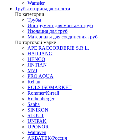
Wamsler
Трубы и принадлежности
По категории
Трубы
Инструмент для монтажа труб
Изоляция для труб
Материалы для соединения труб
По торговой марке
APE RACCORDERIE S.R.L.
HAILIANG
HENCO
JINTIAN
MVI
PRO AQUA
Rehau
ROLS ISOMARKET
Rommer/Китай
Rothenberger
Sanha
SINIKON
STOUT
UNIPAK
UPONOR
Walraven
АКВАТЕК/Россия