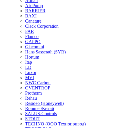
Adrian
Air Pump
BARRIER
BAXI
Canature
Clack Corporation
FAR
Flamco
GAPPO
Giacomini
Hans Sasserath (SYR)
Hortum
Itap
LD
Luxor
MVI
NWC Carbon
OVENTROP
Protherm
Rehau
Resideo (Honeywell)
Rommer/Китай
SALUS-Controls
STOUT
TECHNO (ООО Технопривод)