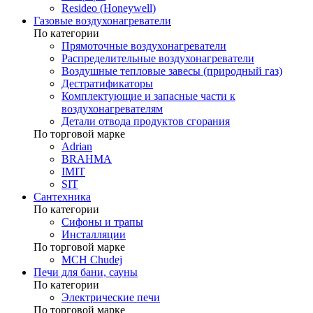
Resideo (Honeywell)
Газовые воздухонагреватели
По категории
Прямоточные воздухонагреватели
Распределительные воздухонагреватели
Воздушные тепловые завесы (природный газ)
Дестратификаторы
Комплектующие и запасные части к
воздухонагревателям
Детали отвода продуктов сгорания
По торговой марке
Adrian
BRAHMA
IMIT
SIT
Сантехника
По категории
Сифоны и трапы
Инсталляции
По торговой марке
MCH Chudej
Печи для бани, сауны
По категории
Электрические печи
По торговой марке