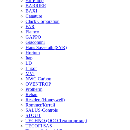
Air Pump
BARRIER
BAXI
Canature
Clack Corporation
FAR
Flamco
GAPPO
Giacomini
Hans Sasserath (SYR)
Hortum
Itap
LD
Luxor
MVI
NWC Carbon
OVENTROP
Protherm
Rehau
Resideo (Honeywell)
Rommer/Китай
SALUS-Controls
STOUT
TECHNO (ООО Технопривод)
TECOFI SAS