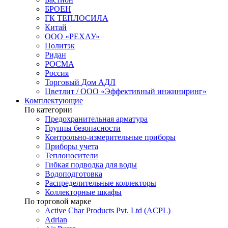
БРОЕН
ГК ТЕПЛОСИЛА
Китай
ООО «РЕХАУ»
Политэк
Ридан
РОСМА
Россия
Торговый Дом АДЛ
Цветлит / ООО «Эффективный инжиниринг»
Комплектующие
По категории
Предохранительная арматура
Группы безопасности
Контрольно-измерительные приборы
Приборы учета
Теплоносители
Гибкая подводка для воды
Водоподготовка
Распределительные коллекторы
Коллекторные шкафы
По торговой марке
Active Char Products Pvt. Ltd (ACPL)
Adrian