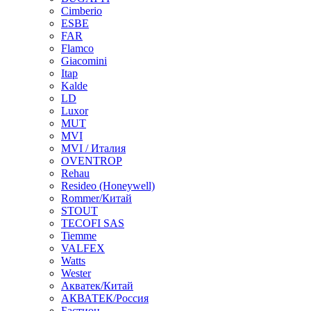
Cimberio
ESBE
FAR
Flamco
Giacomini
Itap
Kalde
LD
Luxor
MUT
MVI
MVI / Италия
OVENTROP
Rehau
Resideo (Honeywell)
Rommer/Китай
STOUT
TECOFI SAS
Tiemme
VALFEX
Watts
Wester
Акватек/Китай
АКВАТЕК/Россия
Бастион