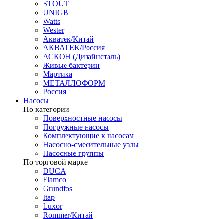
STOUT
UNIGB
Watts
Wester
Акватек/Китай
АКВАТЕК/Россия
АСКОН (Дизайнсталь)
Живые бактерии
Мартика
МЕТАЛЛОФОРМ
Россия
Насосы
По категории
Поверхностные насосы
Погружные насосы
Комплектующие к насосам
Насосно-смесительные узлы
Насосные группы
По торговой марке
DUCA
Flamco
Grundfos
Itap
Luxor
Rommer/Китай