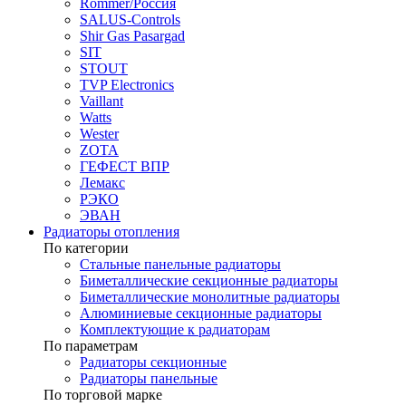
Rommer/Россия
SALUS-Controls
Shir Gas Pasargad
SIT
STOUT
TVP Electronics
Vaillant
Watts
Wester
ZOTA
ГЕФЕСТ ВПР
Лемакс
РЭКО
ЭВАН
Радиаторы отопления
По категории
Стальные панельные радиаторы
Биметаллические секционные радиаторы
Биметаллические монолитные радиаторы
Алюминиевые секционные радиаторы
Комплектующие к радиаторам
По параметрам
Радиаторы секционные
Радиаторы панельные
По торговой марке