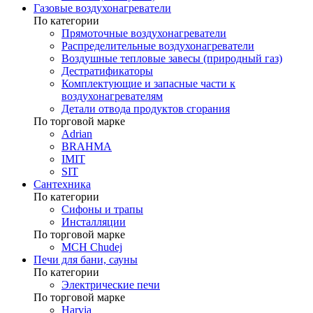
Газовые воздухонагреватели
По категории
Прямоточные воздухонагреватели
Распределительные воздухонагреватели
Воздушные тепловые завесы (природный газ)
Дестратификаторы
Комплектующие и запасные части к
воздухонагревателям
Детали отвода продуктов сгорания
По торговой марке
Adrian
BRAHMA
IMIT
SIT
Сантехника
По категории
Сифоны и трапы
Инсталляции
По торговой марке
MCH Chudej
Печи для бани, сауны
По категории
Электрические печи
По торговой марке
Harvia