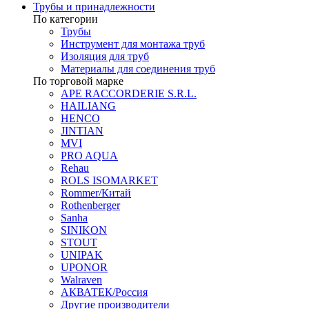
Трубы и принадлежности
По категории
Трубы
Инструмент для монтажа труб
Изоляция для труб
Материалы для соединения труб
По торговой марке
APE RACCORDERIE S.R.L.
HAILIANG
HENCO
JINTIAN
MVI
PRO AQUA
Rehau
ROLS ISOMARKET
Rommer/Китай
Rothenberger
Sanha
SINIKON
STOUT
UNIPAK
UPONOR
Walraven
АКВАТЕК/Россия
Другие производители