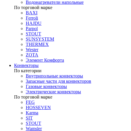
Водонагреватели напольные
По торговой марке
BAXI
Ferroli
HAJDU
Parpol
STOUT
SUNSYSTEM
THERMEX
Wester
ZOTA
Элемент Комфорта
Конвекторы
По категории
Внутрипольные конвекторы
Запасные части для конвекторов
Газовые конвекторы
Электрические конвекторы
По торговой марке
FEG
HOSSEVEN
Karma
SIT
STOUT
Wamsler