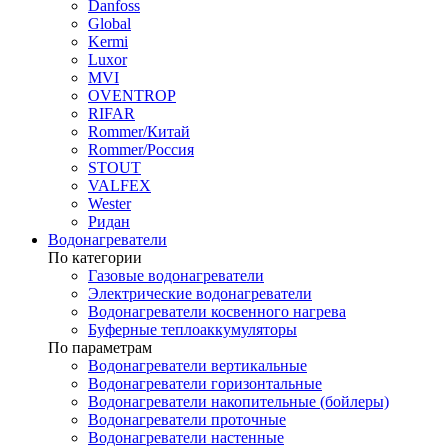
Danfoss
Global
Kermi
Luxor
MVI
OVENTROP
RIFAR​
Rommer/Китай
Rommer/Россия
STOUT
VALFEX
Wester
Ридан
Водонагреватели
По категории
Газовые водонагреватели
Электрические водонагреватели
Водонагреватели косвенного нагрева
Буферные теплоаккумуляторы
По параметрам
Водонагреватели вертикальные
Водонагреватели горизонтальные
Водонагреватели накопительные (бойлеры)
Водонагреватели проточные
Водонагреватели настенные