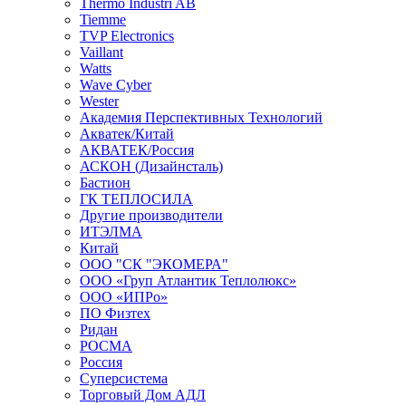
Thermo Industri AB
Tiemme
TVP Electronics
Vaillant
Watts
Wave Cyber
Wester
Академия Перспективных Технологий
Акватек/Китай
АКВАТЕК/Россия
АСКОН (Дизайнсталь)
Бастион
ГК ТЕПЛОСИЛА
Другие производители
ИТЭЛМА
Китай
ООО "СК "ЭКОМЕРА"
ООО «Груп Атлантик Теплолюкс»
ООО «ИПРо»
ПО Физтех
Ридан
РОСМА
Россия
Суперсистема
Торговый Дом АДЛ