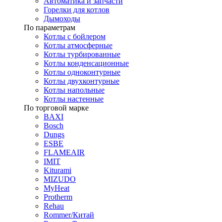
Автоматика и запчасти
Горелки для котлов
Дымоходы
По параметрам
Котлы с бойлером
Котлы атмосферные
Котлы турбированные
Котлы конденсационные
Котлы одноконтурные
Котлы двухконтурные
Котлы напольные
Котлы настенные
По торговой марке
BAXI
Bosch
Dungs
ESBE
FLAMEAIR
IMIT
Kiturami
MIZUDO
MyHeat
Protherm
Rehau
Rommer/Китай