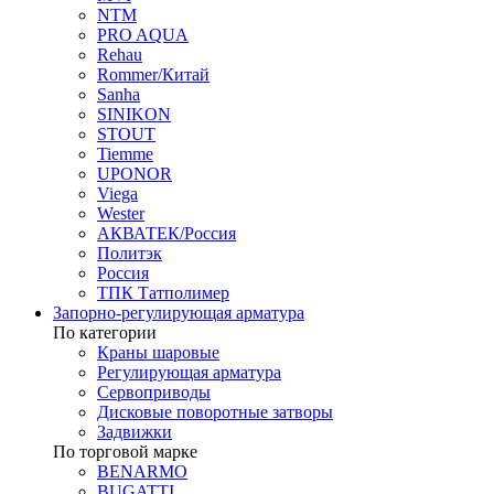
NTM
PRO AQUA
Rehau
Rommer/Китай
Sanha
SINIKON
STOUT
Tiemme
UPONOR
Viega
Wester
АКВАТЕК/Россия
Политэк
Россия
ТПК Татполимер
Запорно-регулирующая арматура
По категории
Краны шаровые
Регулирующая арматура
Сервоприводы
Дисковые поворотные затворы
Задвижки
По торговой марке
BENARMO
BUGATTI