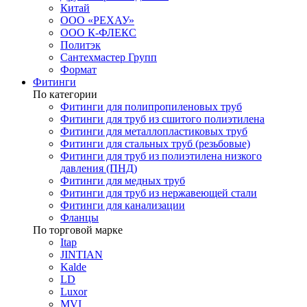
Китай
ООО «РЕХАУ»
ООО К-ФЛЕКС
Политэк
Сантехмастер Групп
Формат
Фитинги
По категории
Фитинги для полипропиленовых труб
Фитинги для труб из сшитого полиэтилена
Фитинги для металлопластиковых труб
Фитинги для стальных труб (резьбовые)
Фитинги для труб из полиэтилена низкого
давления (ПНД)
Фитинги для медных труб
Фитинги для труб из нержавеющей стали
Фитинги для канализации
Фланцы
По торговой марке
Itap
JINTIAN
Kalde
LD
Luxor
MVI