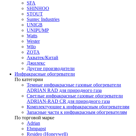
SFA
SHINHOO
STOUT
Suntec Industries
UNIGB
UNIPUMP
Watts
Wester
Wilo
ZOTA
Акватек/Китай
Джилекс
Другие производители
Инфракрасные обогреватели
По категории
Темные инфракрасные газовые обогреватели
ADRIAN RAD для природного газа
Светлые инфракрасные газовые обогреватели
ADRIAN-RAD CR для природного газа
Комплектующие к инфракрасным обогревателям
Запасные части к инфракрасным обогревателям
По торговой марке
Adrian
Ebmpapst
Resideo (Honeywell)