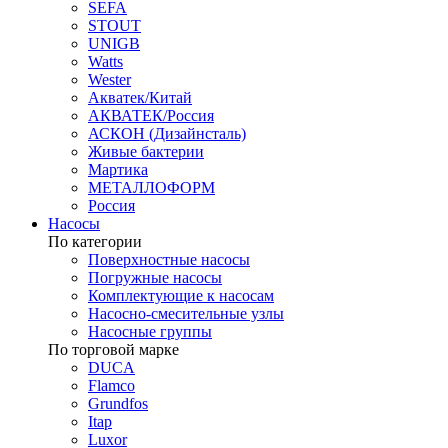
SEFA
STOUT
UNIGB
Watts
Wester
Акватек/Китай
АКВАТЕК/Россия
АСКОН (Дизайнсталь)
Живые бактерии
Мартика
МЕТАЛЛОФОРМ
Россия
Насосы
По категории
Поверхностные насосы
Погружные насосы
Комплектующие к насосам
Насосно-смесительные узлы
Насосные группы
По торговой марке
DUCA
Flamco
Grundfos
Itap
Luxor