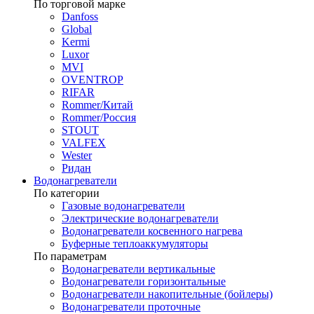
По торговой марке
Danfoss
Global
Kermi
Luxor
MVI
OVENTROP
RIFAR​
Rommer/Китай
Rommer/Россия
STOUT
VALFEX
Wester
Ридан
Водонагреватели
По категории
Газовые водонагреватели
Электрические водонагреватели
Водонагреватели косвенного нагрева
Буферные теплоаккумуляторы
По параметрам
Водонагреватели вертикальные
Водонагреватели горизонтальные
Водонагреватели накопительные (бойлеры)
Водонагреватели проточные