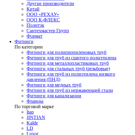
Другие производители
Китай
ООО «РЕХАУ»
ООО К-ФЛЕКС
Политэк
Сантехмастер Групп
Формат
Фитинги
По категории
Фитинги для полипропиленовых труб
Фитинги для труб из сшитого полиэтилена
Фитинги для металлопластиковых труб
Фитинги для стальных труб (резьбовые)
Фитинги для труб из полиэтилена низкого
давления (ПНД)
Фитинги для медных труб
Фитинги для труб из нержавеющей стали
Фитинги для канализации
Фланцы
По торговой марке
Itap
JINTIAN
Kalde
LD
Luxor