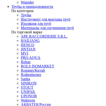
Wamsler
Трубы и принадлежности
По категории
Трубы
Инструмент для монтажа труб
Изоляция для труб
Материалы для соединения труб
По торговой марке
APE RACCORDERIE S.R.L.
HAILIANG
HENCO
JINTIAN
MVI
PRO AQUA
Rehau
ROLS ISOMARKET
Rommer/Китай
Rothenberger
Sanha
SINIKON
STOUT
UNIPAK
UPONOR
Walraven
АКВАТЕК/Россия