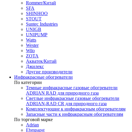
Rommer/Китай
SFA
SHINHOO
STOUT
Suntec Industries
UNIGB
UNIPUMP
Watts
Wester
Wilo
ZOTA
Акватек/Китай
Джилекс
Другие производители
Инфракрасные обогреватели
По категории
Темные инфракрасные газовые обогреватели
ADRIAN RAD для природного газа
Светлые инфракрасные газовые обогреватели
ADRIAN-RAD CR для природного газа
Комплектующие к инфракрасным обогревателям
Запасные части к инфракрасным обогревателям
По торговой марке
Adrian
Ebmpapst