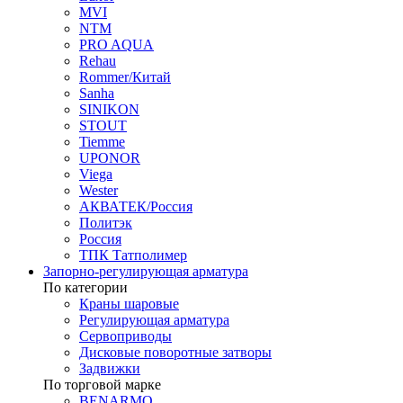
MVI
NTM
PRO AQUA
Rehau
Rommer/Китай
Sanha
SINIKON
STOUT
Tiemme
UPONOR
Viega
Wester
АКВАТЕК/Россия
Политэк
Россия
ТПК Татполимер
Запорно-регулирующая арматура
По категории
Краны шаровые
Регулирующая арматура
Сервоприводы
Дисковые поворотные затворы
Задвижки
По торговой марке
BENARMO