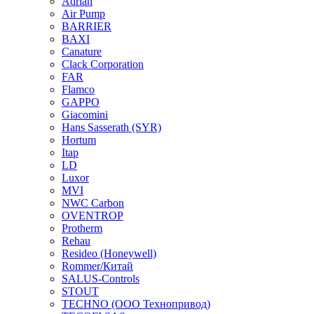
Adrian
Air Pump
BARRIER
BAXI
Canature
Clack Corporation
FAR
Flamco
GAPPO
Giacomini
Hans Sasserath (SYR)
Hortum
Itap
LD
Luxor
MVI
NWC Carbon
OVENTROP
Protherm
Rehau
Resideo (Honeywell)
Rommer/Китай
SALUS-Controls
STOUT
TECHNO (ООО Технопривод)