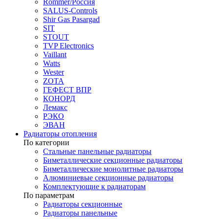
Rommer/Россия
SALUS-Controls
Shir Gas Pasargad
SIT
STOUT
TVP Electronics
Vaillant
Watts
Wester
ZOTA
ГЕФЕСТ ВПР
КОНОРД
Лемакс
РЭКО
ЭВАН
Радиаторы отопления
По категории
Стальные панельные радиаторы
Биметаллические секционные радиаторы
Биметаллические монолитные радиаторы
Алюминиевые секционные радиаторы
Комплектующие к радиаторам
По параметрам
Радиаторы секционные
Радиаторы панельные