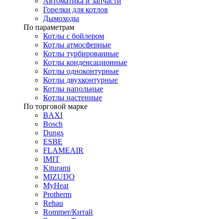
Автоматика и запчасти
Горелки для котлов
Дымоходы
По параметрам
Котлы с бойлером
Котлы атмосферные
Котлы турбированные
Котлы конденсационные
Котлы одноконтурные
Котлы двухконтурные
Котлы напольные
Котлы настенные
По торговой марке
BAXI
Bosch
Dungs
ESBE
FLAMEAIR
IMIT
Kiturami
MIZUDO
MyHeat
Protherm
Rehau
Rommer/Китай