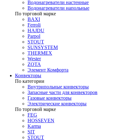
Водонагреватели настенные
Водонагреватели напольные
По торговой марке
BAXI
Ferroli
HAJDU
Parpol
STOUT
SUNSYSTEM
THERMEX
Wester
ZOTA
Элемент Комфорта
Конвекторы
По категории
Внутрипольные конвекторы
Запасные части для конвекторов
Газовые конвекторы
Электрические конвекторы
По торговой марке
FEG
HOSSEVEN
Karma
SIT
STOUT