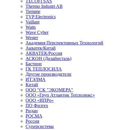
TECOFI SAS
Thermo Industri AB
Tiemme
TVP Electronics
Vaillant
Watts
Wave Cyber
Wester
Академия Перспективных Технологий
Акватек/Китай
АКВАТЕК/Россия
АСКОН (Дизайнсталь)
Бастион
ГК ТЕПЛОСИЛА
Другие производители
ИТЭЛМА
Китай
ООО "СК "ЭКОМЕРА"
ООО «Груп Атлантик Теплолюкс»
ООО «ИПРо»
ПО Физтех
Ридан
РОСМА
Россия
Суперсистема