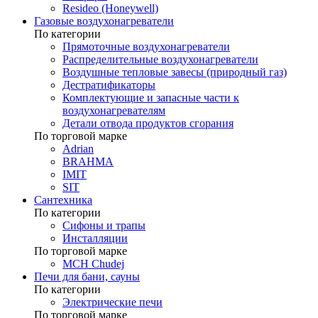
Resideo (Honeywell)
Газовые воздухонагреватели
По категории
Прямоточные воздухонагреватели
Распределительные воздухонагреватели
Воздушные тепловые завесы (природный газ)
Дестратификаторы
Комплектующие и запасные части к
воздухонагревателям
Детали отвода продуктов сгорания
По торговой марке
Adrian
BRAHMA
IMIT
SIT
Сантехника
По категории
Сифоны и трапы
Инсталляции
По торговой марке
MCH Chudej
Печи для бани, сауны
По категории
Электрические печи
По торговой марке