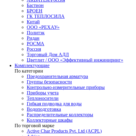
Бастион
БРОЕН
ГК ТЕПЛОСИЛА
Китай
ООО «РЕХАУ»
Политэк
Ридан
РОСМА
Россия
Торговый Дом АДЛ
Цветлит / ООО «Эффективный инжиниринг»
Комплектующие
По категории
Предохранительная арматура
Группы безопасности
Контрольно-измерительные приборы
Приборы учета
Теплоносители
Гибкая подводка для воды
Водоподготовка
Распределительные коллекторы
Коллекторные шкафы
По торговой марке
Active Char Products Pvt. Ltd (ACPL)