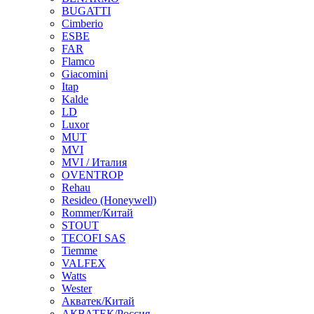
BUGATTI
Cimberio
ESBE
FAR
Flamco
Giacomini
Itap
Kalde
LD
Luxor
MUT
MVI
MVI / Италия
OVENTROP
Rehau
Resideo (Honeywell)
Rommer/Китай
STOUT
TECOFI SAS
Tiemme
VALFEX
Watts
Wester
Акватек/Китай
АКВАТЕК/Россия