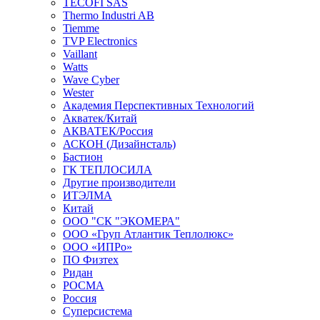
TECOFI SAS
Thermo Industri AB
Tiemme
TVP Electronics
Vaillant
Watts
Wave Cyber
Wester
Академия Перспективных Технологий
Акватек/Китай
АКВАТЕК/Россия
АСКОН (Дизайнсталь)
Бастион
ГК ТЕПЛОСИЛА
Другие производители
ИТЭЛМА
Китай
ООО "СК "ЭКОМЕРА"
ООО «Груп Атлантик Теплолюкс»
ООО «ИПРо»
ПО Физтех
Ридан
РОСМА
Россия
Суперсистема