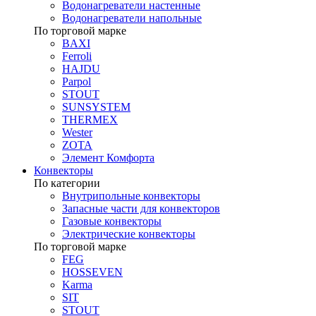
Водонагреватели настенные
Водонагреватели напольные
По торговой марке
BAXI
Ferroli
HAJDU
Parpol
STOUT
SUNSYSTEM
THERMEX
Wester
ZOTA
Элемент Комфорта
Конвекторы
По категории
Внутрипольные конвекторы
Запасные части для конвекторов
Газовые конвекторы
Электрические конвекторы
По торговой марке
FEG
HOSSEVEN
Karma
SIT
STOUT