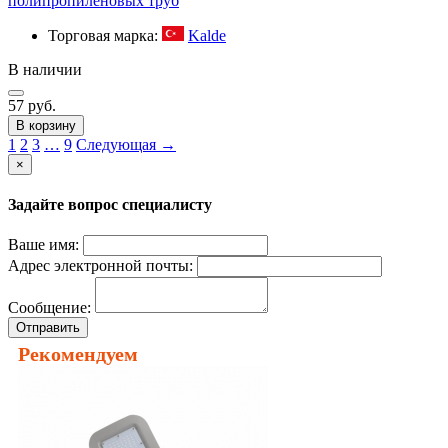
полипропиленовых труб
Торговая марка:
Kalde
В наличии
57 руб.
В корзину
1
2
3
…
9
Следующая →
×
Задайте вопрос специалисту
Ваше имя:
Адрес электронной почты:
Сообщение:
Отправить
Рекомендуем