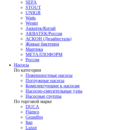
SEFA
STOUT
UNIGB
Watts
Wester
Акватек/Китай
АКВАТЕК/Россия
АСКОН (Дизайнсталь)
Живые бактерии
Мартика
МЕТАЛЛОФОРМ
Россия
Насосы
По категории
Поверхностные насосы
Погружные насосы
Комплектующие к насосам
Насосно-смесительные узлы
Насосные группы
По торговой марке
DUCA
Flamco
Grundfos
Itap
Luxor