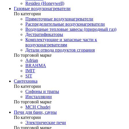
Resideo (Honeywell)
Газовые воздухонагреватели
По категории
Прямоточные воздухонагреватели
Распределительные воздухонагреватели
Воздушные тепловые завесы (природный газ)
Дестратификаторы
Комплектующие и запасные части к
воздухонагревателям
Детали отвода продуктов сгорания
По торговой марке
Adrian
BRAHMA
IMIT
SIT
Сантехника
По категории
Сифоны и трапы
Инсталляции
По торговой марке
MCH Chudej
Печи для бани, сауны
По категории
Электрические печи
По торговой марке