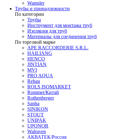
Wamsler
Трубы и принадлежности
По категории
Трубы
Инструмент для монтажа труб
Изоляция для труб
Материалы для соединения труб
По торговой марке
APE RACCORDERIE S.R.L.
HAILIANG
HENCO
JINTIAN
MVI
PRO AQUA
Rehau
ROLS ISOMARKET
Rommer/Китай
Rothenberger
Sanha
SINIKON
STOUT
UNIPAK
UPONOR
Walraven
АКВАТЕК/Россия