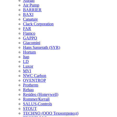
Adrian
Air Pump
BARRIER
BAXI
Canature
Clack Corporation
FAR
Flamco
GAPPO
Giacomini
Hans Sasserath (SYR)
Hortum
Itap
LD
Luxor
MVI
NWC Carbon
OVENTROP
Protherm
Rehau
Resideo (Honeywell)
Rommer/Китай
SALUS-Controls
STOUT
TECHNO (ООО Технопривод)