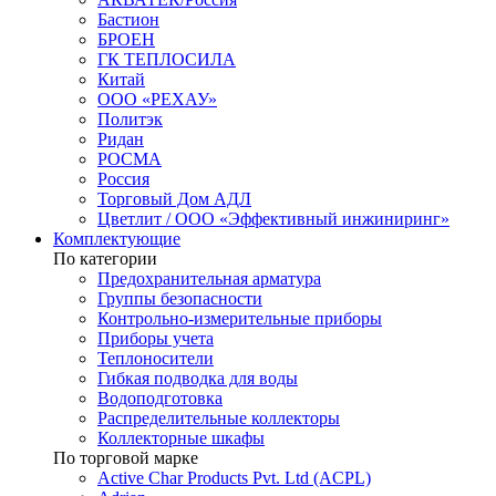
Бастион
БРОЕН
ГК ТЕПЛОСИЛА
Китай
ООО «РЕХАУ»
Политэк
Ридан
РОСМА
Россия
Торговый Дом АДЛ
Цветлит / ООО «Эффективный инжиниринг»
Комплектующие
По категории
Предохранительная арматура
Группы безопасности
Контрольно-измерительные приборы
Приборы учета
Теплоносители
Гибкая подводка для воды
Водоподготовка
Распределительные коллекторы
Коллекторные шкафы
По торговой марке
Active Char Products Pvt. Ltd (ACPL)