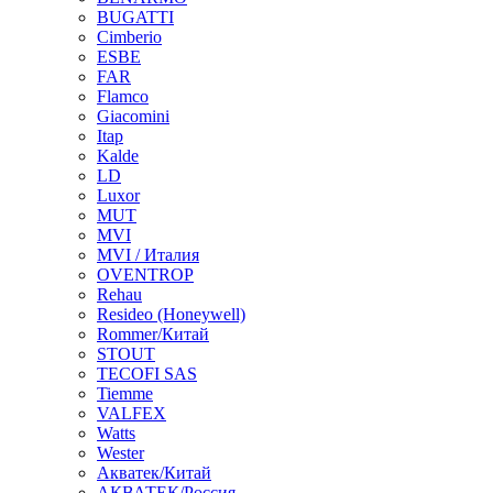
BUGATTI
Cimberio
ESBE
FAR
Flamco
Giacomini
Itap
Kalde
LD
Luxor
MUT
MVI
MVI / Италия
OVENTROP
Rehau
Resideo (Honeywell)
Rommer/Китай
STOUT
TECOFI SAS
Tiemme
VALFEX
Watts
Wester
Акватек/Китай
АКВАТЕК/Россия