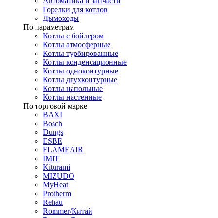
Автоматика и запчасти
Горелки для котлов
Дымоходы
По параметрам
Котлы с бойлером
Котлы атмосферные
Котлы турбированные
Котлы конденсационные
Котлы одноконтурные
Котлы двухконтурные
Котлы напольные
Котлы настенные
По торговой марке
BAXI
Bosch
Dungs
ESBE
FLAMEAIR
IMIT
Kiturami
MIZUDO
MyHeat
Protherm
Rehau
Rommer/Китай