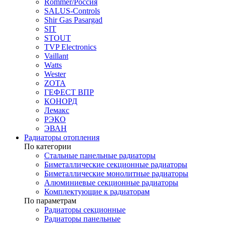
Rommer/Россия
SALUS-Controls
Shir Gas Pasargad
SIT
STOUT
TVP Electronics
Vaillant
Watts
Wester
ZOTA
ГЕФЕСТ ВПР
КОНОРД
Лемакс
РЭКО
ЭВАН
Радиаторы отопления
По категории
Стальные панельные радиаторы
Биметаллические секционные радиаторы
Биметаллические монолитные радиаторы
Алюминиевые секционные радиаторы
Комплектующие к радиаторам
По параметрам
Радиаторы секционные
Радиаторы панельные