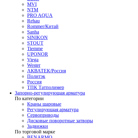
MVI
NTM
PRO AQUA
Rehau
Rommer/Китай
Sanha
SINIKON
STOUT
Tiemme
UPONOR
Viega
Wester
АКВАТЕК/Россия
Политэк
Россия
ТПК Татполимер
Запорно-регулирующая арматура
По категории
Краны шаровые
Регулирующая арматура
Сервоприводы
Дисковые поворотные затворы
Задвижки
По торговой марке
BENARMO