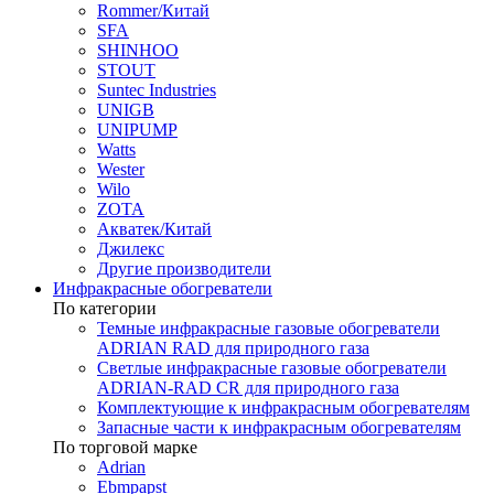
Rommer/Китай
SFA
SHINHOO
STOUT
Suntec Industries
UNIGB
UNIPUMP
Watts
Wester
Wilo
ZOTA
Акватек/Китай
Джилекс
Другие производители
Инфракрасные обогреватели
По категории
Темные инфракрасные газовые обогреватели
ADRIAN RAD для природного газа
Светлые инфракрасные газовые обогреватели
ADRIAN-RAD CR для природного газа
Комплектующие к инфракрасным обогревателям
Запасные части к инфракрасным обогревателям
По торговой марке
Adrian
Ebmpapst