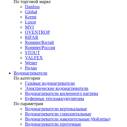
По торговой марке
Danfoss
Global
Kermi
Luxor
MVI
OVENTROP
RIFAR​
Rommer/Китай
Rommer/Россия
STOUT
VALFEX
Wester
Ридан
Водонагреватели
По категории
Газовые водонагреватели
Электрические водонагреватели
Водонагреватели косвенного нагрева
Буферные теплоаккумуляторы
По параметрам
Водонагреватели вертикальные
Водонагреватели горизонтальные
Водонагреватели накопительные (бойлеры)
Водонагреватели проточные