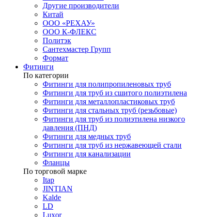
Другие производители
Китай
ООО «РЕХАУ»
ООО К-ФЛЕКС
Политэк
Сантехмастер Групп
Формат
Фитинги
По категории
Фитинги для полипропиленовых труб
Фитинги для труб из сшитого полиэтилена
Фитинги для металлопластиковых труб
Фитинги для стальных труб (резьбовые)
Фитинги для труб из полиэтилена низкого
давления (ПНД)
Фитинги для медных труб
Фитинги для труб из нержавеющей стали
Фитинги для канализации
Фланцы
По торговой марке
Itap
JINTIAN
Kalde
LD
Luxor