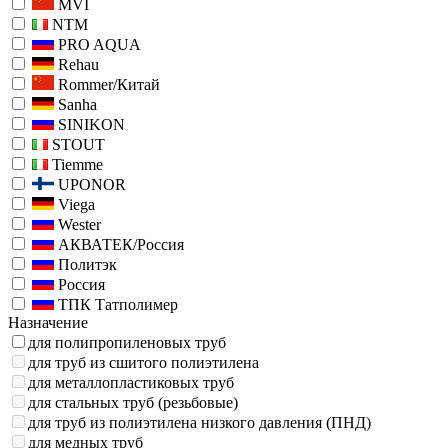
MVI
NTM
PRO AQUA
Rehau
Rommer/Китай
Sanha
SINIKON
STOUT
Tiemme
UPONOR
Viega
Wester
АКВАТЕК/Россия
Политэк
Россия
ТПК Татполимер
Назначение
для полипропиленовых труб
для труб из сшитого полиэтилена
для металлопластиковых труб
для стальных труб (резьбовые)
для труб из полиэтилена низкого давления (ПНД)
для медных труб