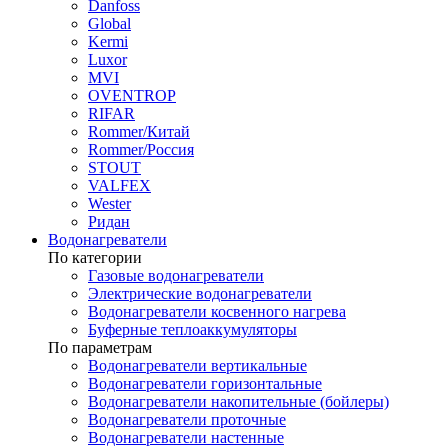
Danfoss
Global
Kermi
Luxor
MVI
OVENTROP
RIFAR​
Rommer/Китай
Rommer/Россия
STOUT
VALFEX
Wester
Ридан
Водонагреватели
По категории
Газовые водонагреватели
Электрические водонагреватели
Водонагреватели косвенного нагрева
Буферные теплоаккумуляторы
По параметрам
Водонагреватели вертикальные
Водонагреватели горизонтальные
Водонагреватели накопительные (бойлеры)
Водонагреватели проточные
Водонагреватели настенные