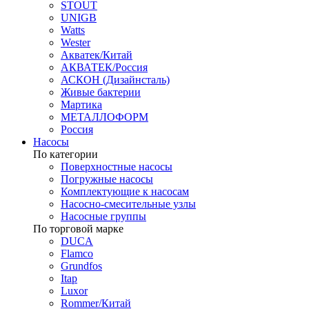
STOUT
UNIGB
Watts
Wester
Акватек/Китай
АКВАТЕК/Россия
АСКОН (Дизайнсталь)
Живые бактерии
Мартика
МЕТАЛЛОФОРМ
Россия
Насосы
По категории
Поверхностные насосы
Погружные насосы
Комплектующие к насосам
Насосно-смесительные узлы
Насосные группы
По торговой марке
DUCA
Flamco
Grundfos
Itap
Luxor
Rommer/Китай