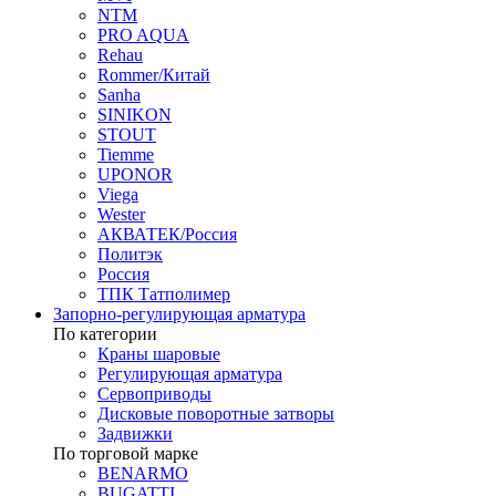
NTM
PRO AQUA
Rehau
Rommer/Китай
Sanha
SINIKON
STOUT
Tiemme
UPONOR
Viega
Wester
АКВАТЕК/Россия
Политэк
Россия
ТПК Татполимер
Запорно-регулирующая арматура
По категории
Краны шаровые
Регулирующая арматура
Сервоприводы
Дисковые поворотные затворы
Задвижки
По торговой марке
BENARMO
BUGATTI