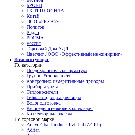
БРОЕН
ГК ТЕПЛОСИЛА
Китай
ООО «РЕХАУ»
Политэк
Ридан
РОСМА
Россия
Торговый Дом АДЛ
Цветлит / ООО «Эффективный инжиниринг»
Комплектующие
По категории
Предохранительная арматура
Группы безопасности
Контрольно-измерительные приборы
Приборы учета
Теплоносители
Гибкая подводка для воды
Водоподготовка
Распределительные коллекторы
Коллекторные шкафы
По торговой марке
Active Char Products Pvt. Ltd (ACPL)
Adrian