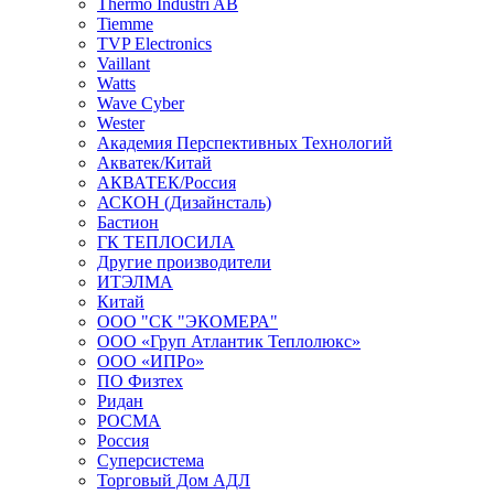
Thermo Industri AB
Tiemme
TVP Electronics
Vaillant
Watts
Wave Cyber
Wester
Академия Перспективных Технологий
Акватек/Китай
АКВАТЕК/Россия
АСКОН (Дизайнсталь)
Бастион
ГК ТЕПЛОСИЛА
Другие производители
ИТЭЛМА
Китай
ООО "СК "ЭКОМЕРА"
ООО «Груп Атлантик Теплолюкс»
ООО «ИПРо»
ПО Физтех
Ридан
РОСМА
Россия
Суперсистема
Торговый Дом АДЛ