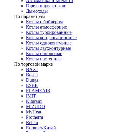
Автоматика и запчасти
Горелки для котлов
Дымоходы
По параметрам
Котлы с бойлером
Котлы атмосферные
Котлы турбированные
Котлы конденсационные
Котлы одноконтурные
Котлы двухконтурные
Котлы напольные
Котлы настенные
По торговой марке
BAXI
Bosch
Dungs
ESBE
FLAMEAIR
IMIT
Kiturami
MIZUDO
MyHeat
Protherm
Rehau
Rommer/Китай