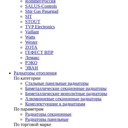
Rommer/Россия
SALUS-Controls
Shir Gas Pasargad
SIT
STOUT
TVP Electronics
Vaillant
Watts
Wester
ZOTA
ГЕФЕСТ ВПР
Лемакс
РЭКО
ЭВАН
Радиаторы отопления
По категории
Стальные панельные радиаторы
Биметаллические секционные радиаторы
Биметаллические монолитные радиаторы
Алюминиевые секционные радиаторы
Комплектующие к радиаторам
По параметрам
Радиаторы секционные
Радиаторы панельные
По торговой марке