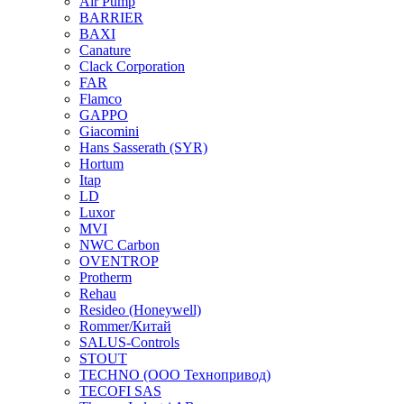
Air Pump
BARRIER
BAXI
Canature
Clack Corporation
FAR
Flamco
GAPPO
Giacomini
Hans Sasserath (SYR)
Hortum
Itap
LD
Luxor
MVI
NWC Carbon
OVENTROP
Protherm
Rehau
Resideo (Honeywell)
Rommer/Китай
SALUS-Controls
STOUT
TECHNO (ООО Технопривод)
TECOFI SAS