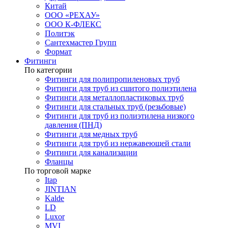
Китай
ООО «РЕХАУ»
ООО К-ФЛЕКС
Политэк
Сантехмастер Групп
Формат
Фитинги
По категории
Фитинги для полипропиленовых труб
Фитинги для труб из сшитого полиэтилена
Фитинги для металлопластиковых труб
Фитинги для стальных труб (резьбовые)
Фитинги для труб из полиэтилена низкого
давления (ПНД)
Фитинги для медных труб
Фитинги для труб из нержавеющей стали
Фитинги для канализации
Фланцы
По торговой марке
Itap
JINTIAN
Kalde
LD
Luxor
MVI