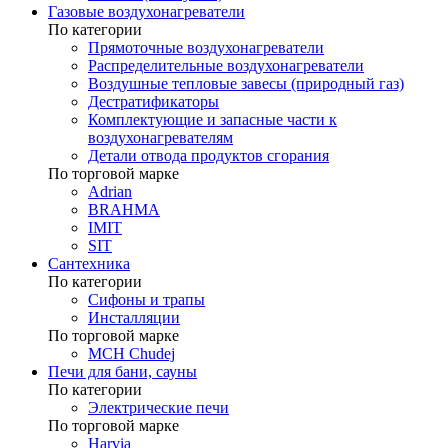
Газовые воздухонагреватели
По категории
Прямоточные воздухонагреватели
Распределительные воздухонагреватели
Воздушные тепловые завесы (природный газ)
Дестратификаторы
Комплектующие и запасные части к
воздухонагревателям
Детали отвода продуктов сгорания
По торговой марке
Adrian
BRAHMA
IMIT
SIT
Сантехника
По категории
Сифоны и трапы
Инсталляции
По торговой марке
MCH Chudej
Печи для бани, сауны
По категории
Электрические печи
По торговой марке
Harvia