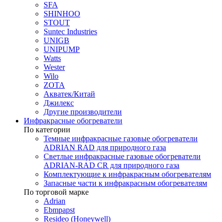
SFA
SHINHOO
STOUT
Suntec Industries
UNIGB
UNIPUMP
Watts
Wester
Wilo
ZOTA
Акватек/Китай
Джилекс
Другие производители
Инфракрасные обогреватели
По категории
Темные инфракрасные газовые обогреватели
ADRIAN RAD для природного газа
Светлые инфракрасные газовые обогреватели
ADRIAN-RAD CR для природного газа
Комплектующие к инфракрасным обогревателям
Запасные части к инфракрасным обогревателям
По торговой марке
Adrian
Ebmpapst
Resideo (Honeywell)