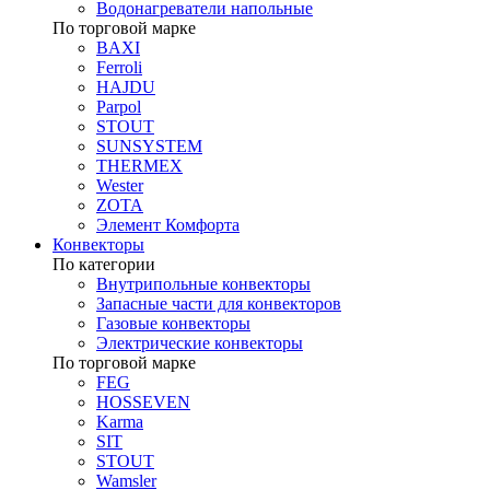
Водонагреватели напольные
По торговой марке
BAXI
Ferroli
HAJDU
Parpol
STOUT
SUNSYSTEM
THERMEX
Wester
ZOTA
Элемент Комфорта
Конвекторы
По категории
Внутрипольные конвекторы
Запасные части для конвекторов
Газовые конвекторы
Электрические конвекторы
По торговой марке
FEG
HOSSEVEN
Karma
SIT
STOUT
Wamsler