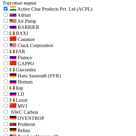
Торговые марки
Active Char Products Pvt. Ltd (ACPL)
Adrian
Air Pump
BARRIER
BAXI
Canature
Clack Corporation
FAR
Flamco
GAPPO
Giacomini
Hans Sasserath (SYR)
Hortum
Itap
LD
Luxor
MVI
NWC Carbon
OVENTROP
Protherm
Rehau