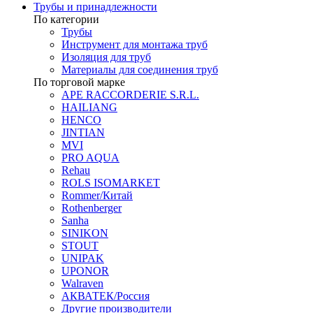
Трубы и принадлежности
По категории
Трубы
Инструмент для монтажа труб
Изоляция для труб
Материалы для соединения труб
По торговой марке
APE RACCORDERIE S.R.L.
HAILIANG
HENCO
JINTIAN
MVI
PRO AQUA
Rehau
ROLS ISOMARKET
Rommer/Китай
Rothenberger
Sanha
SINIKON
STOUT
UNIPAK
UPONOR
Walraven
АКВАТЕК/Россия
Другие производители