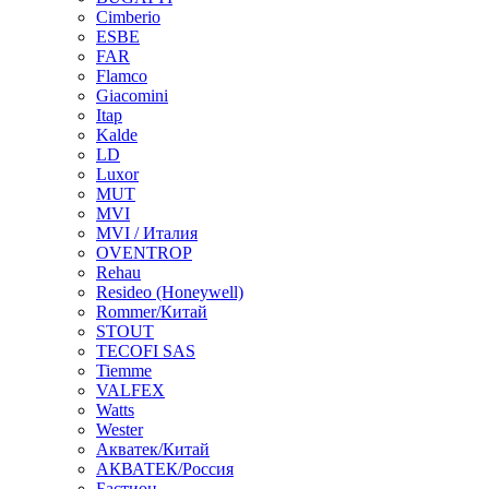
Cimberio
ESBE
FAR
Flamco
Giacomini
Itap
Kalde
LD
Luxor
MUT
MVI
MVI / Италия
OVENTROP
Rehau
Resideo (Honeywell)
Rommer/Китай
STOUT
TECOFI SAS
Tiemme
VALFEX
Watts
Wester
Акватек/Китай
АКВАТЕК/Россия
Бастион