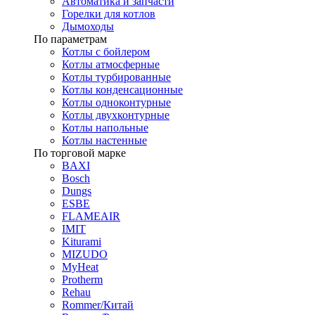
Автоматика и запчасти
Горелки для котлов
Дымоходы
По параметрам
Котлы с бойлером
Котлы атмосферные
Котлы турбированные
Котлы конденсационные
Котлы одноконтурные
Котлы двухконтурные
Котлы напольные
Котлы настенные
По торговой марке
BAXI
Bosch
Dungs
ESBE
FLAMEAIR
IMIT
Kiturami
MIZUDO
MyHeat
Protherm
Rehau
Rommer/Китай