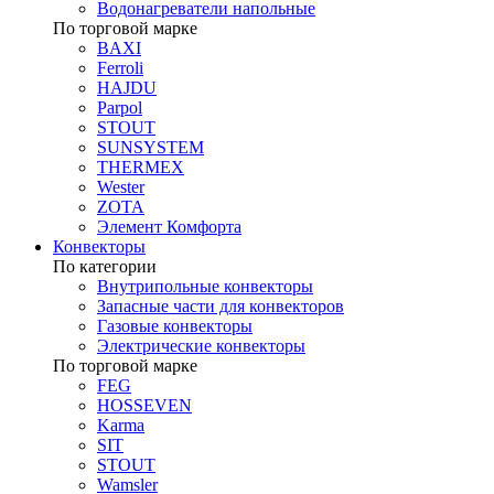
Водонагреватели напольные
По торговой марке
BAXI
Ferroli
HAJDU
Parpol
STOUT
SUNSYSTEM
THERMEX
Wester
ZOTA
Элемент Комфорта
Конвекторы
По категории
Внутрипольные конвекторы
Запасные части для конвекторов
Газовые конвекторы
Электрические конвекторы
По торговой марке
FEG
HOSSEVEN
Karma
SIT
STOUT
Wamsler