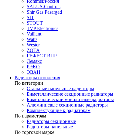
Rommer/Россия
SALUS-Controls
Shir Gas Pasargad
SIT
STOUT
TVP Electronics
Vaillant
Watts
Wester
ZOTA
ГЕФЕСТ ВПР
Лемакс
РЭКО
ЭВАН
Радиаторы отопления
По категории
Стальные панельные радиаторы
Биметаллические секционные радиаторы
Биметаллические монолитные радиаторы
Алюминиевые секционные радиаторы
Комплектующие к радиаторам
По параметрам
Радиаторы секционные
Радиаторы панельные
По торговой марке