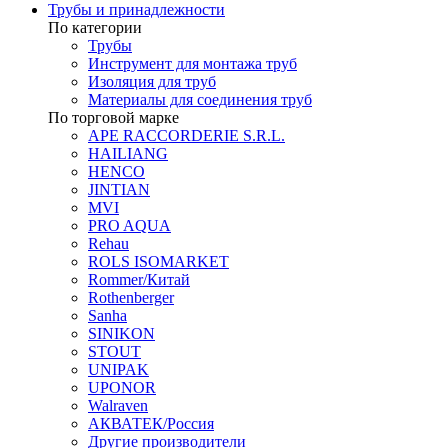
Трубы и принадлежности
По категории
Трубы
Инструмент для монтажа труб
Изоляция для труб
Материалы для соединения труб
По торговой марке
APE RACCORDERIE S.R.L.
HAILIANG
HENCO
JINTIAN
MVI
PRO AQUA
Rehau
ROLS ISOMARKET
Rommer/Китай
Rothenberger
Sanha
SINIKON
STOUT
UNIPAK
UPONOR
Walraven
АКВАТЕК/Россия
Другие производители