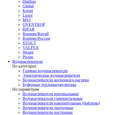
Danfoss
Global
Kermi
Luxor
MVI
OVENTROP
RIFAR​
Rommer/Китай
Rommer/Россия
STOUT
VALFEX
Wester
Ридан
Водонагреватели
По категории
Газовые водонагреватели
Электрические водонагреватели
Водонагреватели косвенного нагрева
Буферные теплоаккумуляторы
По параметрам
Водонагреватели вертикальные
Водонагреватели горизонтальные
Водонагреватели накопительные (бойлеры)
Водонагреватели проточные
Водонагреватели настенные