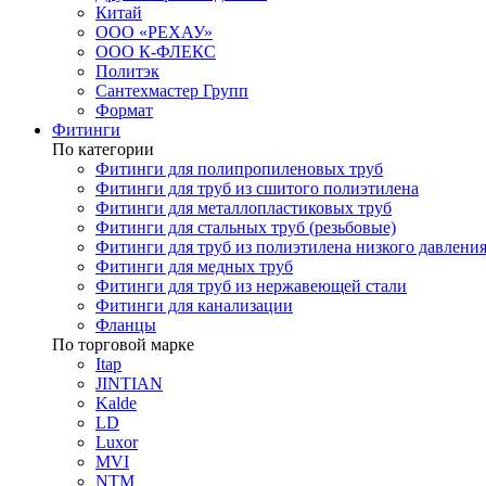
Китай
ООО «РЕХАУ»
ООО К-ФЛЕКС
Политэк
Сантехмастер Групп
Формат
Фитинги
По категории
Фитинги для полипропиленовых труб
Фитинги для труб из сшитого полиэтилена
Фитинги для металлопластиковых труб
Фитинги для стальных труб (резьбовые)
Фитинги для труб из полиэтилена низкого давлени
Фитинги для медных труб
Фитинги для труб из нержавеющей стали
Фитинги для канализации
Фланцы
По торговой марке
Itap
JINTIAN
Kalde
LD
Luxor
MVI
NTM