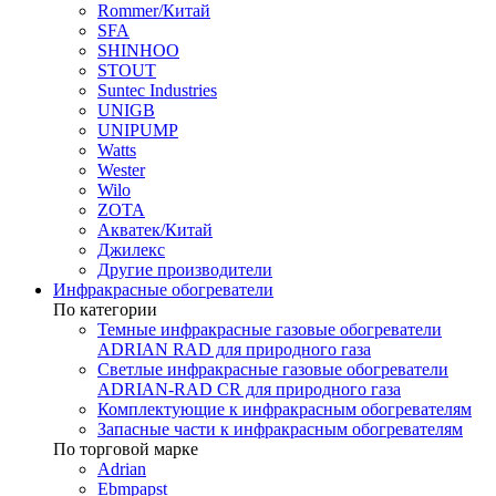
Rommer/Китай
SFA
SHINHOO
STOUT
Suntec Industries
UNIGB
UNIPUMP
Watts
Wester
Wilo
ZOTA
Акватек/Китай
Джилекс
Другие производители
Инфракрасные обогреватели
По категории
Темные инфракрасные газовые обогреватели
ADRIAN RAD для природного газа
Светлые инфракрасные газовые обогреватели
ADRIAN-RAD CR для природного газа
Комплектующие к инфракрасным обогревателям
Запасные части к инфракрасным обогревателям
По торговой марке
Adrian
Ebmpapst