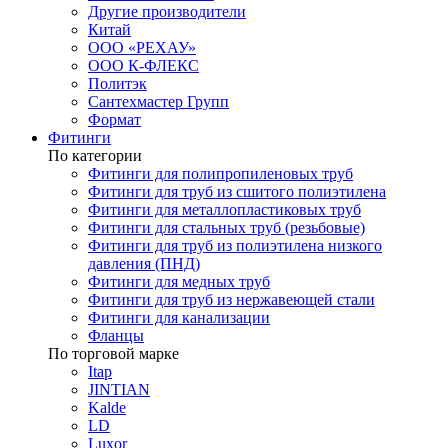
Другие производители
Китай
ООО «РЕХАУ»
ООО К-ФЛЕКС
Политэк
Сантехмастер Групп
Формат
Фитинги
По категории
Фитинги для полипропиленовых труб
Фитинги для труб из сшитого полиэтилена
Фитинги для металлопластиковых труб
Фитинги для стальных труб (резьбовые)
Фитинги для труб из полиэтилена низкого
давления (ПНД)
Фитинги для медных труб
Фитинги для труб из нержавеющей стали
Фитинги для канализации
Фланцы
По торговой марке
Itap
JINTIAN
Kalde
LD
Luxor