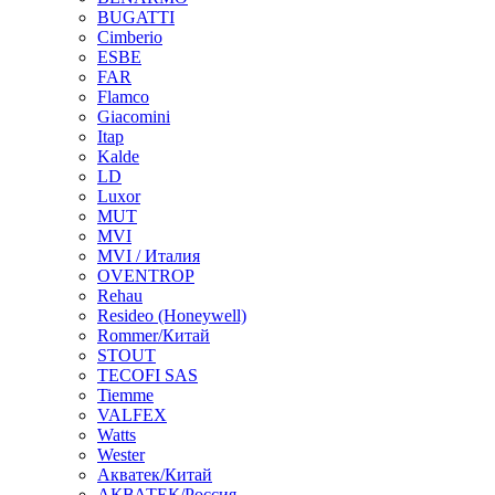
BUGATTI
Cimberio
ESBE
FAR
Flamco
Giacomini
Itap
Kalde
LD
Luxor
MUT
MVI
MVI / Италия
OVENTROP
Rehau
Resideo (Honeywell)
Rommer/Китай
STOUT
TECOFI SAS
Tiemme
VALFEX
Watts
Wester
Акватек/Китай
АКВАТЕК/Россия