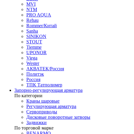
MVI
NTM
PRO AQUA
Rehau
Rommer/Китай
Sanha
SINIKON
STOUT
Tiemme
UPONOR
Viega
Wester
АКВАТЕК/Россия
Политэк
Россия
ТПК Татполимер
Запорно-регулирующая арматура
По категории
Краны шаровые
Регулирующая арматура
Сервоприводы
Дисковые поворотные затворы
Задвижки
По торговой марке
BENARMO