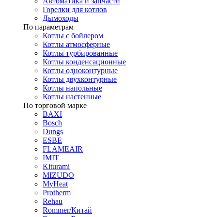
Автоматика и запчасти
Горелки для котлов
Дымоходы
По параметрам
Котлы с бойлером
Котлы атмосферные
Котлы турбированные
Котлы конденсационные
Котлы одноконтурные
Котлы двухконтурные
Котлы напольные
Котлы настенные
По торговой марке
BAXI
Bosch
Dungs
ESBE
FLAMEAIR
IMIT
Kiturami
MIZUDO
MyHeat
Protherm
Rehau
Rommer/Китай