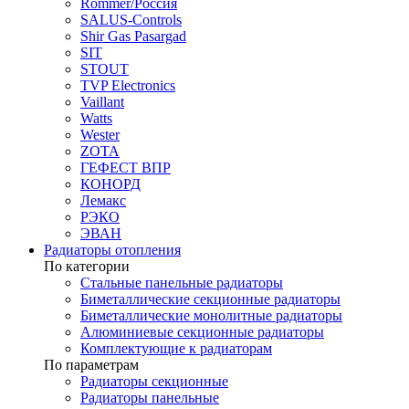
Rommer/Россия
SALUS-Controls
Shir Gas Pasargad
SIT
STOUT
TVP Electronics
Vaillant
Watts
Wester
ZOTA
ГЕФЕСТ ВПР
КОНОРД
Лемакс
РЭКО
ЭВАН
Радиаторы отопления
По категории
Стальные панельные радиаторы
Биметаллические секционные радиаторы
Биметаллические монолитные радиаторы
Алюминиевые секционные радиаторы
Комплектующие к радиаторам
По параметрам
Радиаторы секционные
Радиаторы панельные