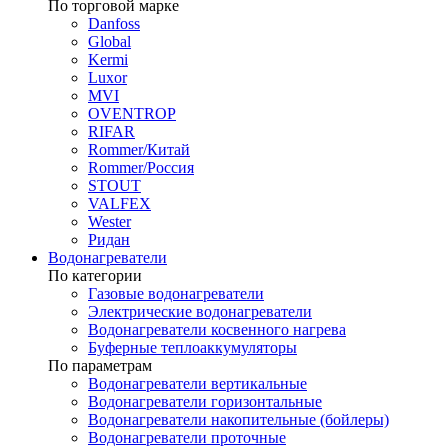
По торговой марке
Danfoss
Global
Kermi
Luxor
MVI
OVENTROP
RIFAR​
Rommer/Китай
Rommer/Россия
STOUT
VALFEX
Wester
Ридан
Водонагреватели
По категории
Газовые водонагреватели
Электрические водонагреватели
Водонагреватели косвенного нагрева
Буферные теплоаккумуляторы
По параметрам
Водонагреватели вертикальные
Водонагреватели горизонтальные
Водонагреватели накопительные (бойлеры)
Водонагреватели проточные