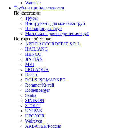
Wamsler
Трубы и принадлежности
По категории
Трубы
Инструмент для монтажа труб
Изоляция для труб
Материалы для соединения труб
По торговой марке
APE RACCORDERIE S.R.L.
HAILIANG
HENCO
JINTIAN
MVI
PRO AQUA
Rehau
ROLS ISOMARKET
Rommer/Китай
Rothenberger
Sanha
SINIKON
STOUT
UNIPAK
UPONOR
Walraven
АКВАТЕК/Россия