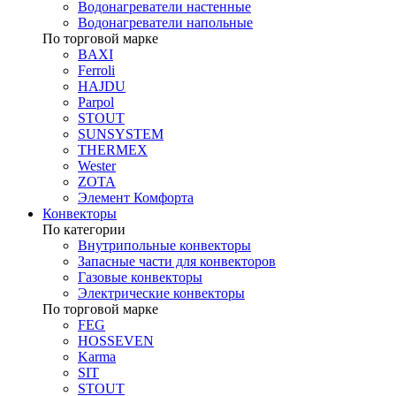
Водонагреватели настенные
Водонагреватели напольные
По торговой марке
BAXI
Ferroli
HAJDU
Parpol
STOUT
SUNSYSTEM
THERMEX
Wester
ZOTA
Элемент Комфорта
Конвекторы
По категории
Внутрипольные конвекторы
Запасные части для конвекторов
Газовые конвекторы
Электрические конвекторы
По торговой марке
FEG
HOSSEVEN
Karma
SIT
STOUT