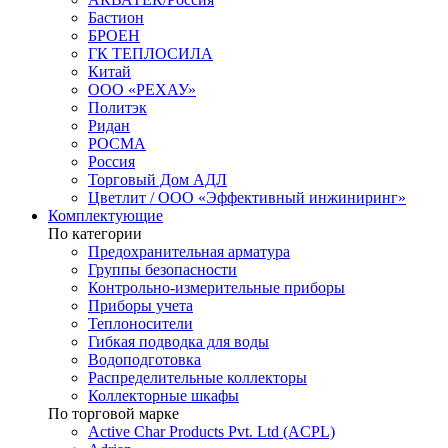
Бастион
БРОЕН
ГК ТЕПЛОСИЛА
Китай
ООО «РЕХАУ»
Политэк
Ридан
РОСМА
Россия
Торговый Дом АДЛ
Цветлит / ООО «Эффективный инжиниринг»
Комплектующие
По категории
Предохранительная арматура
Группы безопасности
Контрольно-измерительные приборы
Приборы учета
Теплоносители
Гибкая подводка для воды
Водоподготовка
Распределительные коллекторы
Коллекторные шкафы
По торговой марке
Active Char Products Pvt. Ltd (ACPL)