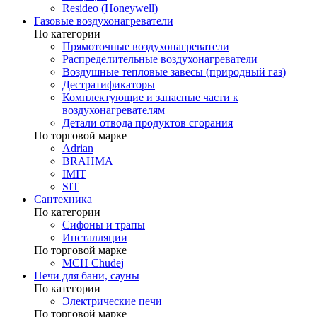
Resideo (Honeywell)
Газовые воздухонагреватели
По категории
Прямоточные воздухонагреватели
Распределительные воздухонагреватели
Воздушные тепловые завесы (природный газ)
Дестратификаторы
Комплектующие и запасные части к
воздухонагревателям
Детали отвода продуктов сгорания
По торговой марке
Adrian
BRAHMA
IMIT
SIT
Сантехника
По категории
Сифоны и трапы
Инсталляции
По торговой марке
MCH Chudej
Печи для бани, сауны
По категории
Электрические печи
По торговой марке