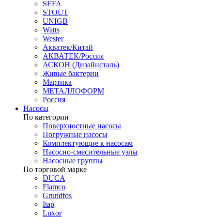
SEFA
STOUT
UNIGB
Watts
Wester
Акватек/Китай
АКВАТЕК/Россия
АСКОН (Дизайнсталь)
Живые бактерии
Мартика
МЕТАЛЛОФОРМ
Россия
Насосы
По категории
Поверхностные насосы
Погружные насосы
Комплектующие к насосам
Насосно-смесительные узлы
Насосные группы
По торговой марке
DUCA
Flamco
Grundfos
Itap
Luxor