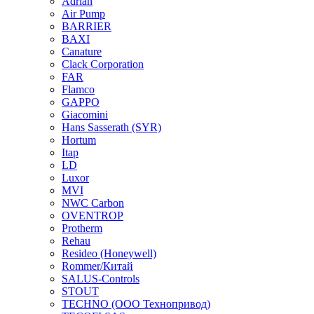
Adrian
Air Pump
BARRIER
BAXI
Canature
Clack Corporation
FAR
Flamco
GAPPO
Giacomini
Hans Sasserath (SYR)
Hortum
Itap
LD
Luxor
MVI
NWC Carbon
OVENTROP
Protherm
Rehau
Resideo (Honeywell)
Rommer/Китай
SALUS-Controls
STOUT
TECHNO (ООО Технопривод)