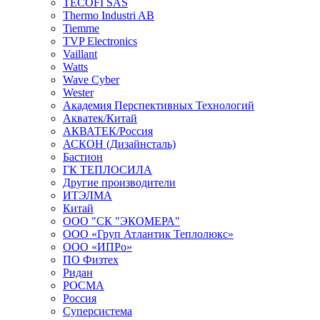
TECOFI SAS
Thermo Industri AB
Tiemme
TVP Electronics
Vaillant
Watts
Wave Cyber
Wester
Академия Перспективных Технологий
Акватек/Китай
АКВАТЕК/Россия
АСКОН (Дизайнсталь)
Бастион
ГК ТЕПЛОСИЛА
Другие производители
ИТЭЛМА
Китай
ООО "СК "ЭКОМЕРА"
ООО «Груп Атлантик Теплолюкс»
ООО «ИПРо»
ПО Физтех
Ридан
РОСМА
Россия
Суперсистема