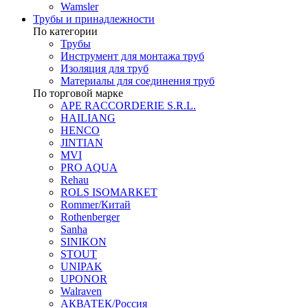
Wamsler
Трубы и принадлежности
По категории
Трубы
Инструмент для монтажа труб
Изоляция для труб
Материалы для соединения труб
По торговой марке
APE RACCORDERIE S.R.L.
HAILIANG
HENCO
JINTIAN
MVI
PRO AQUA
Rehau
ROLS ISOMARKET
Rommer/Китай
Rothenberger
Sanha
SINIKON
STOUT
UNIPAK
UPONOR
Walraven
АКВАТЕК/Россия