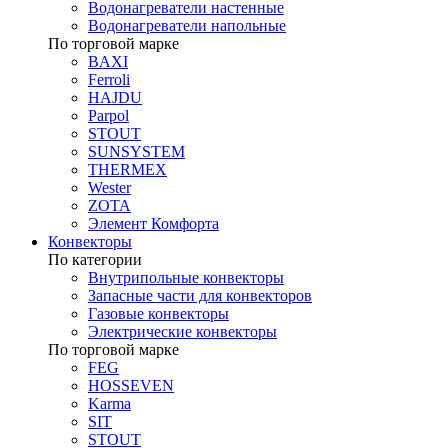
Водонагреватели настенные
Водонагреватели напольные
По торговой марке
BAXI
Ferroli
HAJDU
Parpol
STOUT
SUNSYSTEM
THERMEX
Wester
ZOTA
Элемент Комфорта
Конвекторы
По категории
Внутрипольные конвекторы
Запасные части для конвекторов
Газовые конвекторы
Электрические конвекторы
По торговой марке
FEG
HOSSEVEN
Karma
SIT
STOUT