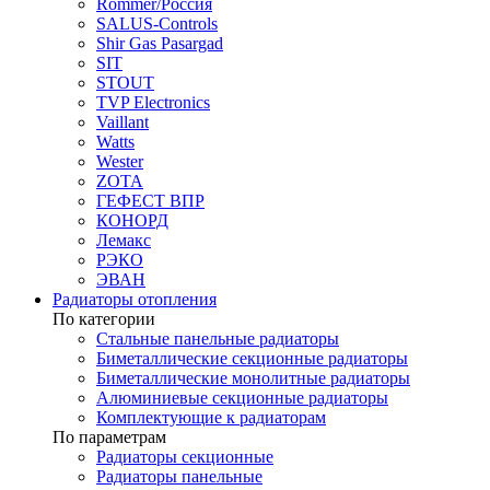
Rommer/Россия
SALUS-Controls
Shir Gas Pasargad
SIT
STOUT
TVP Electronics
Vaillant
Watts
Wester
ZOTA
ГЕФЕСТ ВПР
КОНОРД
Лемакс
РЭКО
ЭВАН
Радиаторы отопления
По категории
Стальные панельные радиаторы
Биметаллические секционные радиаторы
Биметаллические монолитные радиаторы
Алюминиевые секционные радиаторы
Комплектующие к радиаторам
По параметрам
Радиаторы секционные
Радиаторы панельные