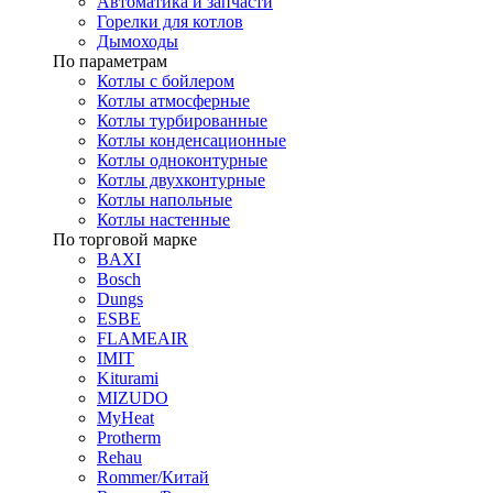
Автоматика и запчасти
Горелки для котлов
Дымоходы
По параметрам
Котлы с бойлером
Котлы атмосферные
Котлы турбированные
Котлы конденсационные
Котлы одноконтурные
Котлы двухконтурные
Котлы напольные
Котлы настенные
По торговой марке
BAXI
Bosch
Dungs
ESBE
FLAMEAIR
IMIT
Kiturami
MIZUDO
MyHeat
Protherm
Rehau
Rommer/Китай