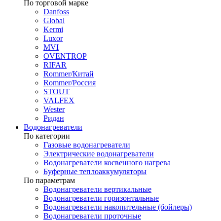
По торговой марке
Danfoss
Global
Kermi
Luxor
MVI
OVENTROP
RIFAR​
Rommer/Китай
Rommer/Россия
STOUT
VALFEX
Wester
Ридан
Водонагреватели
По категории
Газовые водонагреватели
Электрические водонагреватели
Водонагреватели косвенного нагрева
Буферные теплоаккумуляторы
По параметрам
Водонагреватели вертикальные
Водонагреватели горизонтальные
Водонагреватели накопительные (бойлеры)
Водонагреватели проточные