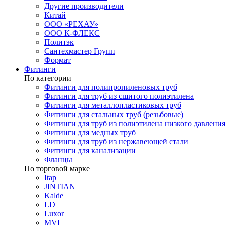
Другие производители
Китай
ООО «РЕХАУ»
ООО К-ФЛЕКС
Политэк
Сантехмастер Групп
Формат
Фитинги
По категории
Фитинги для полипропиленовых труб
Фитинги для труб из сшитого полиэтилена
Фитинги для металлопластиковых труб
Фитинги для стальных труб (резьбовые)
Фитинги для труб из полиэтилена низкого давлени
Фитинги для медных труб
Фитинги для труб из нержавеющей стали
Фитинги для канализации
Фланцы
По торговой марке
Itap
JINTIAN
Kalde
LD
Luxor
MVI