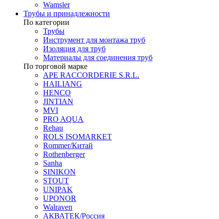
Wamsler
Трубы и принадлежности
По категории
Трубы
Инструмент для монтажа труб
Изоляция для труб
Материалы для соединения труб
По торговой марке
APE RACCORDERIE S.R.L.
HAILIANG
HENCO
JINTIAN
MVI
PRO AQUA
Rehau
ROLS ISOMARKET
Rommer/Китай
Rothenberger
Sanha
SINIKON
STOUT
UNIPAK
UPONOR
Walraven
АКВАТЕК/Россия