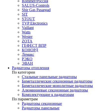
Rommer/Россия
SALUS-Controls
Shir Gas Pasargad
SIT
STOUT
TVP Electronics
Vaillant
Watts
Wester
ZOTA
ГЕФЕСТ ВПР
КОНОРД
Лемакс
РЭКО
ЭВАН
Радиаторы отопления
По категории
Стальные панельные радиаторы
Биметаллические секционные радиаторы
Биметаллические монолитные радиаторы
Алюминиевые секционные радиаторы
Комплектующие к радиаторам
По параметрам
Радиаторы секционные
Радиаторы панельные