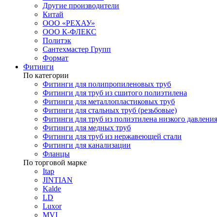
Другие производители
Китай
ООО «РЕХАУ»
ООО К-ФЛЕКС
Политэк
Сантехмастер Групп
Формат
Фитинги
По категории
Фитинги для полипропиленовых труб
Фитинги для труб из сшитого полиэтилена
Фитинги для металлопластиковых труб
Фитинги для стальных труб (резьбовые)
Фитинги для труб из полиэтилена низкого давлени
Фитинги для медных труб
Фитинги для труб из нержавеющей стали
Фитинги для канализации
Фланцы
По торговой марке
Itap
JINTIAN
Kalde
LD
Luxor
MVI