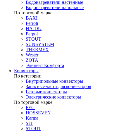
Водонагреватели настенные
Водонагреватели напольные
По торговой марке
BAXI
Ferroli
HAJDU
Parpol
STOUT
SUNSYSTEM
THERMEX
Wester
ZOTA
Элемент Комфорта
Конвекторы
По категории
Внутрипольные конвекторы
Запасные части для конвекторов
Газовые конвекторы
Электрические конвекторы
По торговой марке
FEG
HOSSEVEN
Karma
SIT
STOUT