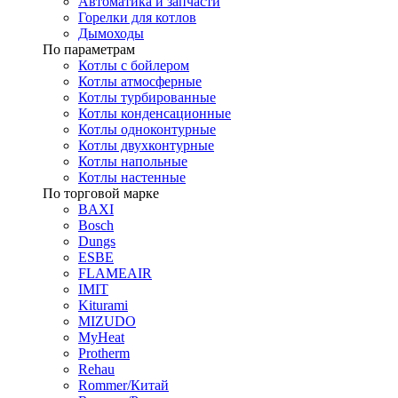
Автоматика и запчасти
Горелки для котлов
Дымоходы
По параметрам
Котлы с бойлером
Котлы атмосферные
Котлы турбированные
Котлы конденсационные
Котлы одноконтурные
Котлы двухконтурные
Котлы напольные
Котлы настенные
По торговой марке
BAXI
Bosch
Dungs
ESBE
FLAMEAIR
IMIT
Kiturami
MIZUDO
MyHeat
Protherm
Rehau
Rommer/Китай