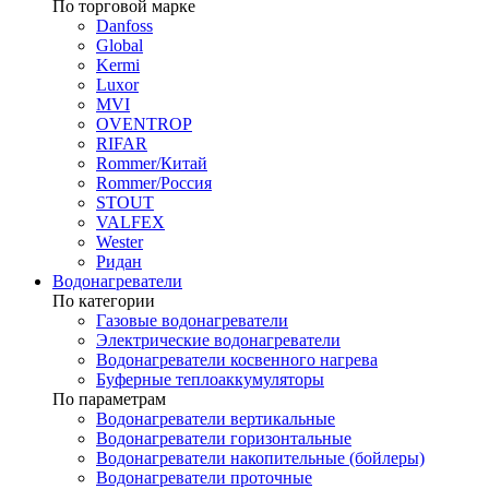
По торговой марке
Danfoss
Global
Kermi
Luxor
MVI
OVENTROP
RIFAR​
Rommer/Китай
Rommer/Россия
STOUT
VALFEX
Wester
Ридан
Водонагреватели
По категории
Газовые водонагреватели
Электрические водонагреватели
Водонагреватели косвенного нагрева
Буферные теплоаккумуляторы
По параметрам
Водонагреватели вертикальные
Водонагреватели горизонтальные
Водонагреватели накопительные (бойлеры)
Водонагреватели проточные