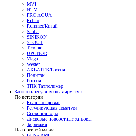
MVI
NTM
PRO AQUA
Rehau
Rommer/Китай
Sanha
SINIKON
STOUT
Tiemme
UPONOR
Viega
Wester
АКВАТЕК/Россия
Политэк
Россия
ТПК Татполимер
Запорно-регулирующая арматура
По категории
Краны шаровые
Регулирующая арматура
Сервоприводы
Дисковые поворотные затворы
Задвижки
По торговой марке
BENARMO