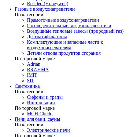
Resideo (Honeywell)
Газовые воздухонагреватели
По категории
Прямоточные воздухонагреватели
Распределительные воздухонагреватели
Воздушные тепловые завесы (природный газ)
Дестратификаторы
Комплектующие и запасные части к
воздухонагревателям
Детали отвода продуктов сгорания
По торговой марке
Adrian
BRAHMA
IMIT
SIT
Сантехника
По категории
Сифоны и трапы
Инсталляции
По торговой марке
MCH Chudej
Печи для бани, сауны
По категории
Электрические печи
По торговой марке