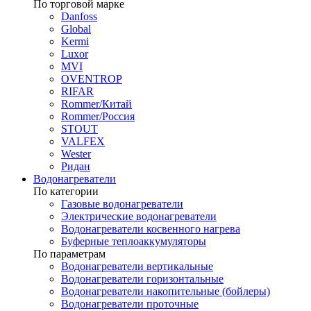
По торговой марке
Danfoss
Global
Kermi
Luxor
MVI
OVENTROP
RIFAR​
Rommer/Китай
Rommer/Россия
STOUT
VALFEX
Wester
Ридан
Водонагреватели
По категории
Газовые водонагреватели
Электрические водонагреватели
Водонагреватели косвенного нагрева
Буферные теплоаккумуляторы
По параметрам
Водонагреватели вертикальные
Водонагреватели горизонтальные
Водонагреватели накопительные (бойлеры)
Водонагреватели проточные