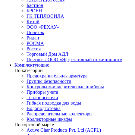
Бастион
БРОЕН
ГК ТЕПЛОСИЛА
Китай
ООО «РЕХАУ»
Политэк
Ридан
РОСМА
Россия
Торговый Дом АДЛ
Цветлит / ООО «Эффективный инжиниринг»
Комплектующие
По категории
Предохранительная арматура
Группы безопасности
Контрольно-измерительные приборы
Приборы учета
Теплоносители
Гибкая подводка для воды
Водоподготовка
Распределительные коллекторы
Коллекторные шкафы
По торговой марке
Active Char Products Pvt. Ltd (ACPL)