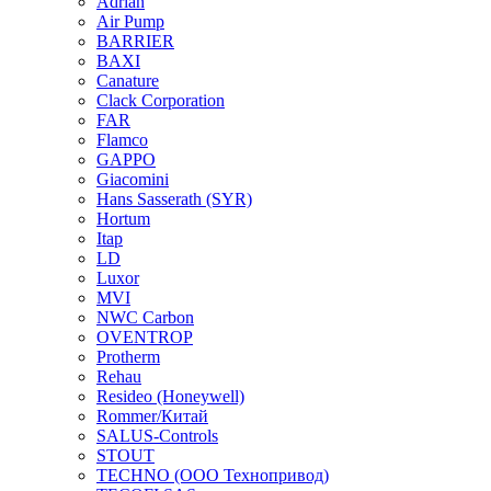
Adrian
Air Pump
BARRIER
BAXI
Canature
Clack Corporation
FAR
Flamco
GAPPO
Giacomini
Hans Sasserath (SYR)
Hortum
Itap
LD
Luxor
MVI
NWC Carbon
OVENTROP
Protherm
Rehau
Resideo (Honeywell)
Rommer/Китай
SALUS-Controls
STOUT
TECHNO (ООО Технопривод)