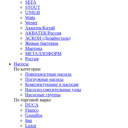
SEFA
STOUT
UNIGB
Watts
Wester
Акватек/Китай
АКВАТЕК/Россия
АСКОН (Дизайнсталь)
Живые бактерии
Мартика
МЕТАЛЛОФОРМ
Россия
Насосы
По категории
Поверхностные насосы
Погружные насосы
Комплектующие к насосам
Насосно-смесительные узлы
Насосные группы
По торговой марке
DUCA
Flamco
Grundfos
Itap
Luxor