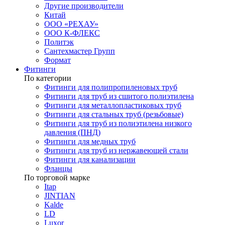
Другие производители
Китай
ООО «РЕХАУ»
ООО К-ФЛЕКС
Политэк
Сантехмастер Групп
Формат
Фитинги
По категории
Фитинги для полипропиленовых труб
Фитинги для труб из сшитого полиэтилена
Фитинги для металлопластиковых труб
Фитинги для стальных труб (резьбовые)
Фитинги для труб из полиэтилена низкого
давления (ПНД)
Фитинги для медных труб
Фитинги для труб из нержавеющей стали
Фитинги для канализации
Фланцы
По торговой марке
Itap
JINTIAN
Kalde
LD
Luxor