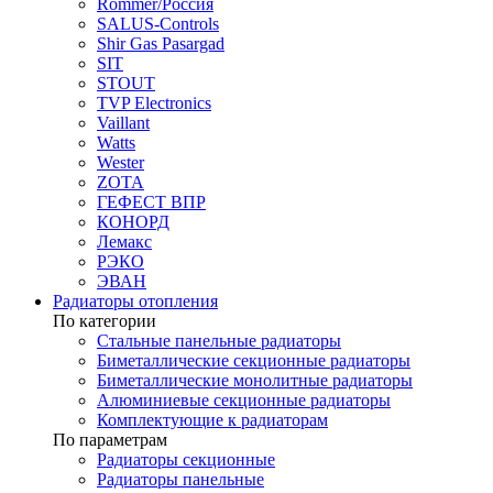
Rommer/Россия
SALUS-Controls
Shir Gas Pasargad
SIT
STOUT
TVP Electronics
Vaillant
Watts
Wester
ZOTA
ГЕФЕСТ ВПР
КОНОРД
Лемакс
РЭКО
ЭВАН
Радиаторы отопления
По категории
Стальные панельные радиаторы
Биметаллические секционные радиаторы
Биметаллические монолитные радиаторы
Алюминиевые секционные радиаторы
Комплектующие к радиаторам
По параметрам
Радиаторы секционные
Радиаторы панельные