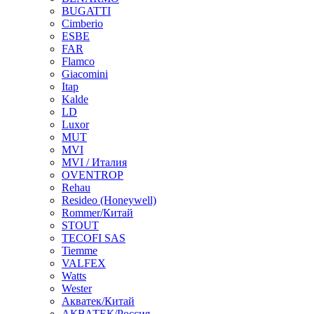
BUGATTI
Cimberio
ESBE
FAR
Flamco
Giacomini
Itap
Kalde
LD
Luxor
MUT
MVI
MVI / Италия
OVENTROP
Rehau
Resideo (Honeywell)
Rommer/Китай
STOUT
TECOFI SAS
Tiemme
VALFEX
Watts
Wester
Акватек/Китай
АКВАТЕК/Россия