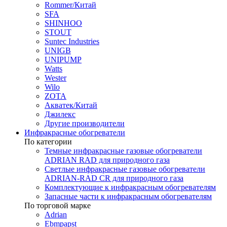
Rommer/Китай
SFA
SHINHOO
STOUT
Suntec Industries
UNIGB
UNIPUMP
Watts
Wester
Wilo
ZOTA
Акватек/Китай
Джилекс
Другие производители
Инфракрасные обогреватели
По категории
Темные инфракрасные газовые обогреватели
ADRIAN RAD для природного газа
Светлые инфракрасные газовые обогреватели
ADRIAN-RAD CR для природного газа
Комплектующие к инфракрасным обогревателям
Запасные части к инфракрасным обогревателям
По торговой марке
Adrian
Ebmpapst