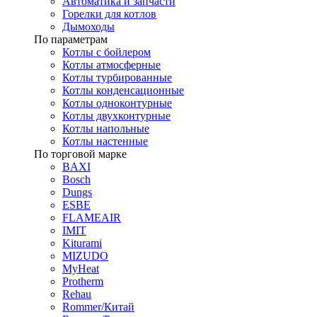
Автоматика и запчасти
Горелки для котлов
Дымоходы
По параметрам
Котлы с бойлером
Котлы атмосферные
Котлы турбированные
Котлы конденсационные
Котлы одноконтурные
Котлы двухконтурные
Котлы напольные
Котлы настенные
По торговой марке
BAXI
Bosch
Dungs
ESBE
FLAMEAIR
IMIT
Kiturami
MIZUDO
MyHeat
Protherm
Rehau
Rommer/Китай