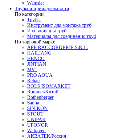
Wamsler
Трубы и принадлежности
По категории
Трубы
Инструмент для монтажа труб
Изоляция для труб
Материалы для соединения труб
По торговой марке
APE RACCORDERIE S.R.L.
HAILIANG
HENCO
JINTIAN
MVI
PRO AQUA
Rehau
ROLS ISOMARKET
Rommer/Китай
Rothenberger
Sanha
SINIKON
STOUT
UNIPAK
UPONOR
Walraven
АКВАТЕК/Россия