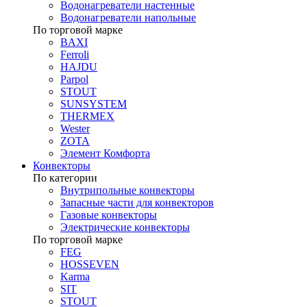
Водонагреватели настенные
Водонагреватели напольные
По торговой марке
BAXI
Ferroli
HAJDU
Parpol
STOUT
SUNSYSTEM
THERMEX
Wester
ZOTA
Элемент Комфорта
Конвекторы
По категории
Внутрипольные конвекторы
Запасные части для конвекторов
Газовые конвекторы
Электрические конвекторы
По торговой марке
FEG
HOSSEVEN
Karma
SIT
STOUT