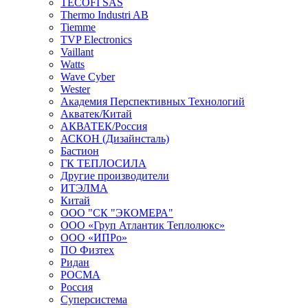
TECOFI SAS
Thermo Industri AB
Tiemme
TVP Electronics
Vaillant
Watts
Wave Cyber
Wester
Академия Перспективных Технологий
Акватек/Китай
АКВАТЕК/Россия
АСКОН (Дизайнсталь)
Бастион
ГК ТЕПЛОСИЛА
Другие производители
ИТЭЛМА
Китай
ООО "СК "ЭКОМЕРА"
ООО «Груп Атлантик Теплолюкс»
ООО «ИПРо»
ПО Физтех
Ридан
РОСМА
Россия
Суперсистема