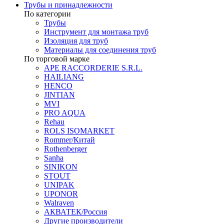
Трубы и принадлежности
По категории
Трубы
Инструмент для монтажа труб
Изоляция для труб
Материалы для соединения труб
По торговой марке
APE RACCORDERIE S.R.L.
HAILIANG
HENCO
JINTIAN
MVI
PRO AQUA
Rehau
ROLS ISOMARKET
Rommer/Китай
Rothenberger
Sanha
SINIKON
STOUT
UNIPAK
UPONOR
Walraven
АКВАТЕК/Россия
Другие производители