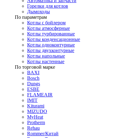
Автоматика и запчасти
Горелки для котлов
Дымоходы
По параметрам
Котлы с бойлером
Котлы атмосферные
Котлы турбированные
Котлы конденсационные
Котлы одноконтурные
Котлы двухконтурные
Котлы напольные
Котлы настенные
По торговой марке
BAXI
Bosch
Dungs
ESBE
FLAMEAIR
IMIT
Kiturami
MIZUDO
MyHeat
Protherm
Rehau
Rommer/Китай