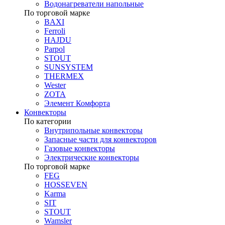
Водонагреватели напольные
По торговой марке
BAXI
Ferroli
HAJDU
Parpol
STOUT
SUNSYSTEM
THERMEX
Wester
ZOTA
Элемент Комфорта
Конвекторы
По категории
Внутрипольные конвекторы
Запасные части для конвекторов
Газовые конвекторы
Электрические конвекторы
По торговой марке
FEG
HOSSEVEN
Karma
SIT
STOUT
Wamsler