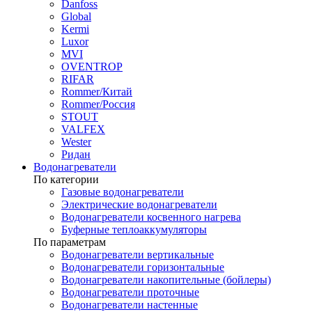
Danfoss
Global
Kermi
Luxor
MVI
OVENTROP
RIFAR​
Rommer/Китай
Rommer/Россия
STOUT
VALFEX
Wester
Ридан
Водонагреватели
По категории
Газовые водонагреватели
Электрические водонагреватели
Водонагреватели косвенного нагрева
Буферные теплоаккумуляторы
По параметрам
Водонагреватели вертикальные
Водонагреватели горизонтальные
Водонагреватели накопительные (бойлеры)
Водонагреватели проточные
Водонагреватели настенные