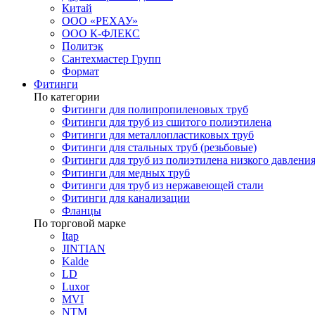
Китай
ООО «РЕХАУ»
ООО К-ФЛЕКС
Политэк
Сантехмастер Групп
Формат
Фитинги
По категории
Фитинги для полипропиленовых труб
Фитинги для труб из сшитого полиэтилена
Фитинги для металлопластиковых труб
Фитинги для стальных труб (резьбовые)
Фитинги для труб из полиэтилена низкого давлени
Фитинги для медных труб
Фитинги для труб из нержавеющей стали
Фитинги для канализации
Фланцы
По торговой марке
Itap
JINTIAN
Kalde
LD
Luxor
MVI
NTM