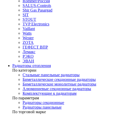
Rommer/Россия
SALUS-Controls
Shir Gas Pasargad
SIT
STOUT
TVP Electronics
Vaillant
Watts
Wester
ZOTA
ГЕФЕСТ ВПР
Лемакс
РЭКО
ЭВАН
Радиаторы отопления
По категории
Стальные панельные радиаторы
Биметаллические секционные радиаторы
Биметаллические монолитные радиаторы
Алюминиевые секционные радиаторы
Комплектующие к радиаторам
По параметрам
Радиаторы секционные
Радиаторы панельные
По торговой марке