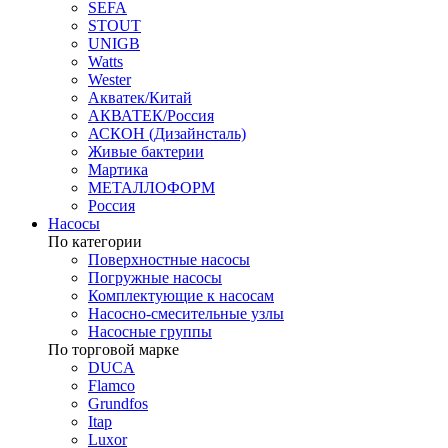
SEFA
STOUT
UNIGB
Watts
Wester
Акватек/Китай
АКВАТЕК/Россия
АСКОН (Дизайнсталь)
Живые бактерии
Мартика
МЕТАЛЛОФОРМ
Россия
Насосы
По категории
Поверхностные насосы
Погружные насосы
Комплектующие к насосам
Насосно-смесительные узлы
Насосные группы
По торговой марке
DUCA
Flamco
Grundfos
Itap
Luxor