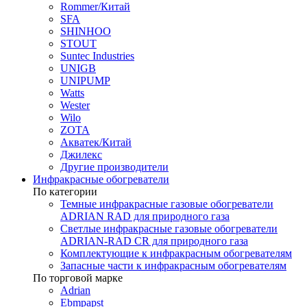
Rommer/Китай
SFA
SHINHOO
STOUT
Suntec Industries
UNIGB
UNIPUMP
Watts
Wester
Wilo
ZOTA
Акватек/Китай
Джилекс
Другие производители
Инфракрасные обогреватели
По категории
Темные инфракрасные газовые обогреватели
ADRIAN RAD для природного газа
Светлые инфракрасные газовые обогреватели
ADRIAN-RAD CR для природного газа
Комплектующие к инфракрасным обогревателям
Запасные части к инфракрасным обогревателям
По торговой марке
Adrian
Ebmpapst