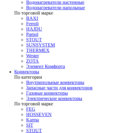
Водонагреватели настенные
Водонагреватели напольные
По торговой марке
BAXI
Ferroli
HAJDU
Parpol
STOUT
SUNSYSTEM
THERMEX
Wester
ZOTA
Элемент Комфорта
Конвекторы
По категории
Внутрипольные конвекторы
Запасные части для конвекторов
Газовые конвекторы
Электрические конвекторы
По торговой марке
FEG
HOSSEVEN
Karma
SIT
STOUT