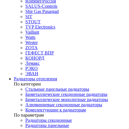
Rommer/Россия
SALUS-Controls
Shir Gas Pasargad
SIT
STOUT
TVP Electronics
Vaillant
Watts
Wester
ZOTA
ГЕФЕСТ ВПР
КОНОРД
Лемакс
РЭКО
ЭВАН
Радиаторы отопления
По категории
Стальные панельные радиаторы
Биметаллические секционные радиаторы
Биметаллические монолитные радиаторы
Алюминиевые секционные радиаторы
Комплектующие к радиаторам
По параметрам
Радиаторы секционные
Радиаторы панельные