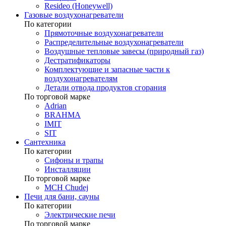
Resideo (Honeywell)
Газовые воздухонагреватели
По категории
Прямоточные воздухонагреватели
Распределительные воздухонагреватели
Воздушные тепловые завесы (природный газ)
Дестратификаторы
Комплектующие и запасные части к
воздухонагревателям
Детали отвода продуктов сгорания
По торговой марке
Adrian
BRAHMA
IMIT
SIT
Сантехника
По категории
Сифоны и трапы
Инсталляции
По торговой марке
MCH Chudej
Печи для бани, сауны
По категории
Электрические печи
По торговой марке