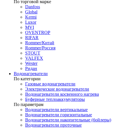
По торговой марке
Danfoss
Global
Kermi
Luxor
MVI
OVENTROP
RIFAR​
Rommer/Китай
Rommer/Россия
STOUT
VALFEX
Wester
Ридан
Водонагреватели
По категории
Газовые водонагреватели
Электрические водонагреватели
Водонагреватели косвенного нагрева
Буферные теплоаккумуляторы
По параметрам
Водонагреватели вертикальные
Водонагреватели горизонтальные
Водонагреватели накопительные (бойлеры)
Водонагреватели проточные