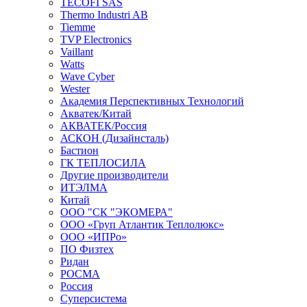
TECOFI SAS
Thermo Industri AB
Tiemme
TVP Electronics
Vaillant
Watts
Wave Cyber
Wester
Академия Перспективных Технологий
Акватек/Китай
АКВАТЕК/Россия
АСКОН (Дизайнсталь)
Бастион
ГК ТЕПЛОСИЛА
Другие производители
ИТЭЛМА
Китай
ООО "СК "ЭКОМЕРА"
ООО «Груп Атлантик Теплолюкс»
ООО «ИПРо»
ПО Физтех
Ридан
РОСМА
Россия
Суперсистема