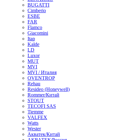
BUGATTI
Cimberio
ESBE
FAR
Flamco
Giacomini
Itap
Kalde
LD
Luxor
MUT
MVI
MVI / Италия
OVENTROP
Rehau
Resideo (Honeywell)
Rommer/Китай
STOUT
TECOFI SAS
Tiemme
VALFEX
Watts
Wester
Акватек/Китай
АКВАТЕК/Россия