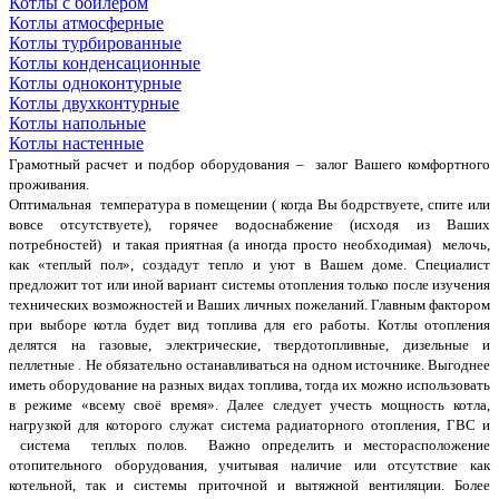
Котлы с бойлером
Котлы атмосферные
Котлы турбированные
Котлы конденсационные
Котлы одноконтурные
Котлы двухконтурные
Котлы напольные
Котлы настенные
Грамотный расчет и подбор оборудования – залог Вашего комфортного
проживания.
Оптимальная температура в помещении ( когда Вы бодрствуете, спите или
вовсе отсутствуете), горячее водоснабжение (исходя из Ваших
потребностей) и такая приятная (а иногда просто необходимая) мелочь,
как «теплый пол», создадут тепло и уют в Вашем доме. Специалист
предложит тот или иной вариант системы отопления только после изучения
технических возможностей и Ваших личных пожеланий. Главным фактором
при выборе котла будет вид топлива для его работы. Котлы отопления
делятся на газовые, электрические, твердотопливные, дизельные и
пеллетные . Не обязательно останавливаться на одном источнике. Выгоднее
иметь оборудование на разных видах топлива, тогда их можно использовать
в режиме «всему своё время». Далее следует учесть мощность котла,
нагрузкой для которого служат система радиаторного отопления, ГВС и
система теплых полов. Важно определить и месторасположение
отопительного оборудования, учитывая наличие или отсутствие как
котельной, так и системы приточной и вытяжной вентиляции. Более