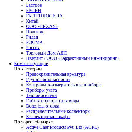
Бастион
БРОЕН
ГК ТЕПЛОСИЛА
Китай
ООО «РЕХАУ»
Политэк
Ридан
РОСМА
Россия
Торговый Дом АДЛ
Цветлит / ООО «Эффективный инжиниринг»
Комплектующие
По категории
Предохранительная арматура
Группы безопасности
Контрольно-измерительные приборы
Приборы учета
Теплоносители
Гибкая подводка для воды
Водоподготовка
Распределительные коллекторы
Коллекторные шкафы
По торговой марке
Active Char Products Pvt. Ltd (ACPL)