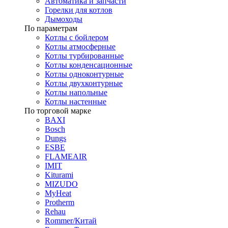
Автоматика и запчасти
Горелки для котлов
Дымоходы
По параметрам
Котлы с бойлером
Котлы атмосферные
Котлы турбированные
Котлы конденсационные
Котлы одноконтурные
Котлы двухконтурные
Котлы напольные
Котлы настенные
По торговой марке
BAXI
Bosch
Dungs
ESBE
FLAMEAIR
IMIT
Kiturami
MIZUDO
MyHeat
Protherm
Rehau
Rommer/Китай