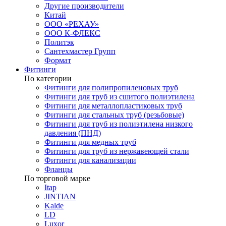
Другие производители
Китай
ООО «РЕХАУ»
ООО К-ФЛЕКС
Политэк
Сантехмастер Групп
Формат
Фитинги
По категории
Фитинги для полипропиленовых труб
Фитинги для труб из сшитого полиэтилена
Фитинги для металлопластиковых труб
Фитинги для стальных труб (резьбовые)
Фитинги для труб из полиэтилена низкого
давления (ПНД)
Фитинги для медных труб
Фитинги для труб из нержавеющей стали
Фитинги для канализации
Фланцы
По торговой марке
Itap
JINTIAN
Kalde
LD
Luxor