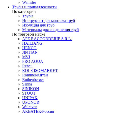
Wamsler
Трубы и принадлежности
По категории
Трубы
Инструмент для монтажа труб
Изоляция для труб
Материалы для соединения труб
По торговой марке
APE RACCORDERIE S.R.L.
HAILIANG
HENCO
JINTIAN
MVI
PRO AQUA
Rehau
ROLS ISOMARKET
Rommer/Китай
Rothenberger
Sanha
SINIKON
STOUT
UNIPAK
UPONOR
Walraven
АКВАТЕК/Россия