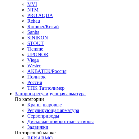
MVI
NTM
PRO AQUA
Rehau
Rommer/Китай
Sanha
SINIKON
STOUT
Tiemme
UPONOR
Viega
Wester
АКВАТЕК/Россия
Политэк
Россия
ТПК Татполимер
Запорно-регулирующая арматура
По категории
Краны шаровые
Регулирующая арматура
Сервоприводы
Дисковые поворотные затворы
Задвижки
По торговой марке
BENARMO