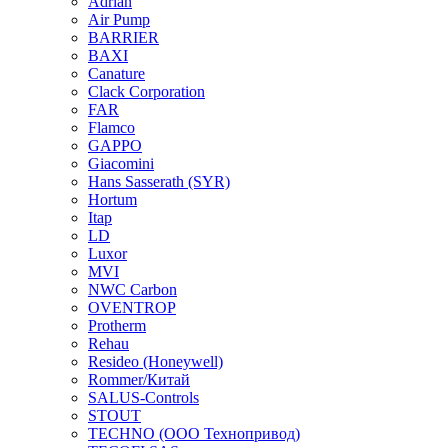
Adrian
Air Pump
BARRIER
BAXI
Canature
Clack Corporation
FAR
Flamco
GAPPO
Giacomini
Hans Sasserath (SYR)
Hortum
Itap
LD
Luxor
MVI
NWC Carbon
OVENTROP
Protherm
Rehau
Resideo (Honeywell)
Rommer/Китай
SALUS-Controls
STOUT
TECHNO (ООО Технопривод)