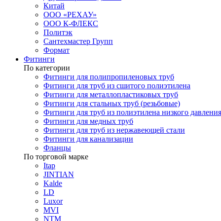
Китай
ООО «РЕХАУ»
ООО К-ФЛЕКС
Политэк
Сантехмастер Групп
Формат
Фитинги
По категории
Фитинги для полипропиленовых труб
Фитинги для труб из сшитого полиэтилена
Фитинги для металлопластиковых труб
Фитинги для стальных труб (резьбовые)
Фитинги для труб из полиэтилена низкого давлени
Фитинги для медных труб
Фитинги для труб из нержавеющей стали
Фитинги для канализации
Фланцы
По торговой марке
Itap
JINTIAN
Kalde
LD
Luxor
MVI
NTM