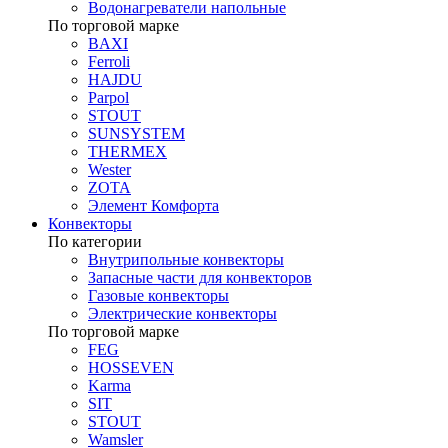
Водонагреватели напольные
По торговой марке
BAXI
Ferroli
HAJDU
Parpol
STOUT
SUNSYSTEM
THERMEX
Wester
ZOTA
Элемент Комфорта
Конвекторы
По категории
Внутрипольные конвекторы
Запасные части для конвекторов
Газовые конвекторы
Электрические конвекторы
По торговой марке
FEG
HOSSEVEN
Karma
SIT
STOUT
Wamsler