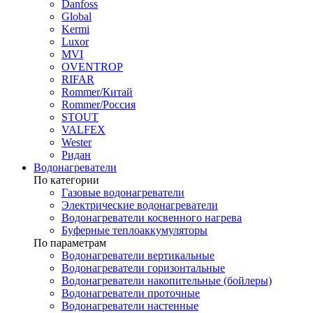
Danfoss
Global
Kermi
Luxor
MVI
OVENTROP
RIFAR​
Rommer/Китай
Rommer/Россия
STOUT
VALFEX
Wester
Ридан
Водонагреватели
По категории
Газовые водонагреватели
Электрические водонагреватели
Водонагреватели косвенного нагрева
Буферные теплоаккумуляторы
По параметрам
Водонагреватели вертикальные
Водонагреватели горизонтальные
Водонагреватели накопительные (бойлеры)
Водонагреватели проточные
Водонагреватели настенные