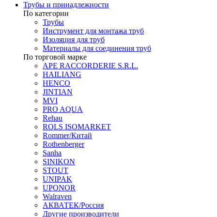
Трубы и принадлежности
По категории
Трубы
Инструмент для монтажа труб
Изоляция для труб
Материалы для соединения труб
По торговой марке
APE RACCORDERIE S.R.L.
HAILIANG
HENCO
JINTIAN
MVI
PRO AQUA
Rehau
ROLS ISOMARKET
Rommer/Китай
Rothenberger
Sanha
SINIKON
STOUT
UNIPAK
UPONOR
Walraven
АКВАТЕК/Россия
Другие производители