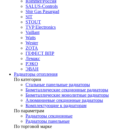
Rommer/Россия
SALUS-Controls
Shir Gas Pasargad
SIT
STOUT
TVP Electronics
Vaillant
Watts
Wester
ZOTA
ГЕФЕСТ ВПР
Лемакс
РЭКО
ЭВАН
Радиаторы отопления
По категории
Стальные панельные радиаторы
Биметаллические секционные радиаторы
Биметаллические монолитные радиаторы
Алюминиевые секционные радиаторы
Комплектующие к радиаторам
По параметрам
Радиаторы секционные
Радиаторы панельные
По торговой марке