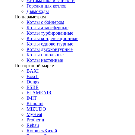
Автоматика и запчасти
Горелки для котлов
Дымоходы
По параметрам
Котлы с бойлером
Котлы атмосферные
Котлы турбированные
Котлы конденсационные
Котлы одноконтурные
Котлы двухконтурные
Котлы напольные
Котлы настенные
По торговой марке
BAXI
Bosch
Dungs
ESBE
FLAMEAIR
IMIT
Kiturami
MIZUDO
MyHeat
Protherm
Rehau
Rommer/Китай