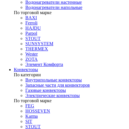
Водонагреватели настенные
Водонагреватели напольные
По торговой марке
BAXI
Ferroli
HAJDU
Parpol
STOUT
SUNSYSTEM
THERMEX
Wester
ZOTA
Элемент Комфорта
Конвекторы
По категории
Внутрипольные конвекторы
Запасные части для конвекторов
Газовые конвекторы
Электрические конвекторы
По торговой марке
FEG
HOSSEVEN
Karma
SIT
STOUT