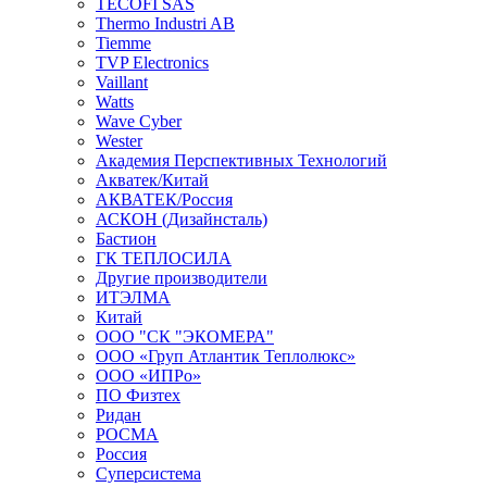
TECOFI SAS
Thermo Industri AB
Tiemme
TVP Electronics
Vaillant
Watts
Wave Cyber
Wester
Академия Перспективных Технологий
Акватек/Китай
АКВАТЕК/Россия
АСКОН (Дизайнсталь)
Бастион
ГК ТЕПЛОСИЛА
Другие производители
ИТЭЛМА
Китай
ООО "СК "ЭКОМЕРА"
ООО «Груп Атлантик Теплолюкс»
ООО «ИПРо»
ПО Физтех
Ридан
РОСМА
Россия
Суперсистема