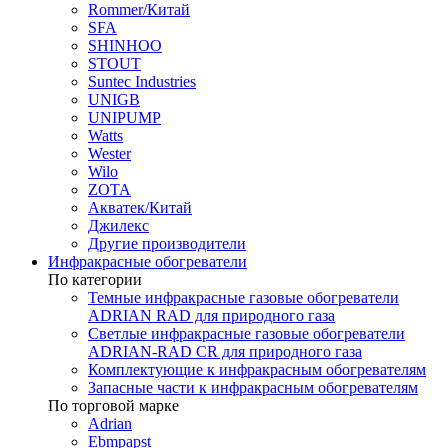
Rommer/Китай
SFA
SHINHOO
STOUT
Suntec Industries
UNIGB
UNIPUMP
Watts
Wester
Wilo
ZOTA
Акватек/Китай
Джилекс
Другие производители
Инфракрасные обогреватели
По категории
Темные инфракрасные газовые обогреватели
ADRIAN RAD для природного газа
Светлые инфракрасные газовые обогреватели
ADRIAN-RAD CR для природного газа
Комплектующие к инфракрасным обогревателям
Запасные части к инфракрасным обогревателям
По торговой марке
Adrian
Ebmpapst