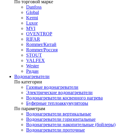
По торговой марке
Danfoss
Global
Kermi
Luxor
MVI
OVENTROP
RIFAR​
Rommer/Китай
Rommer/Россия
STOUT
VALFEX
Wester
Ридан
Водонагреватели
По категории
Газовые водонагреватели
Электрические водонагреватели
Водонагреватели косвенного нагрева
Буферные теплоаккумуляторы
По параметрам
Водонагреватели вертикальные
Водонагреватели горизонтальные
Водонагреватели накопительные (бойлеры)
Водонагреватели проточные