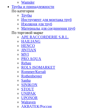
Wamsler
Трубы и принадлежности
По категории
Трубы
Инструмент для монтажа труб
Изоляция для труб
Материалы для соединения труб
По торговой марке
APE RACCORDERIE S.R.L.
HAILIANG
HENCO
JINTIAN
MVI
PRO AQUA
Rehau
ROLS ISOMARKET
Rommer/Китай
Rothenberger
Sanha
SINIKON
STOUT
UNIPAK
UPONOR
Walraven
АКВАТЕК/Россия