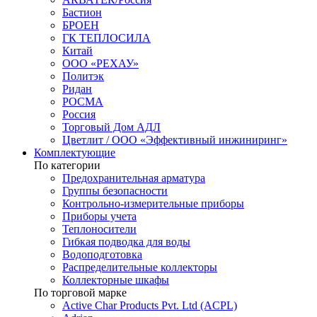
Бастион
БРОЕН
ГК ТЕПЛОСИЛА
Китай
ООО «РЕХАУ»
Политэк
Ридан
РОСМА
Россия
Торговый Дом АДЛ
Цветлит / ООО «Эффективный инжиниринг»
Комплектующие
По категории
Предохранительная арматура
Группы безопасности
Контрольно-измерительные приборы
Приборы учета
Теплоносители
Гибкая подводка для воды
Водоподготовка
Распределительные коллекторы
Коллекторные шкафы
По торговой марке
Active Char Products Pvt. Ltd (ACPL)