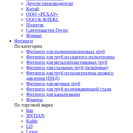
Другие производители
Китай
ООО «РЕХАУ»
ООО К-ФЛЕКС
Политэк
Сантехмастер Групп
Формат
Фитинги
По категории
Фитинги для полипропиленовых труб
Фитинги для труб из сшитого полиэтилена
Фитинги для металлопластиковых труб
Фитинги для стальных труб (резьбовые)
Фитинги для труб из полиэтилена низкого
давления (ПНД)
Фитинги для медных труб
Фитинги для труб из нержавеющей стали
Фитинги для канализации
Фланцы
По торговой марке
Itap
JINTIAN
Kalde
LD
Luxor