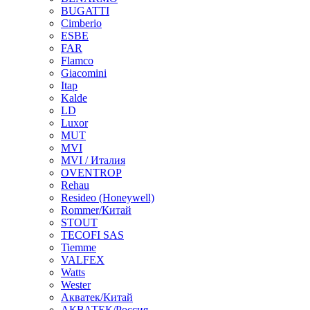
BUGATTI
Cimberio
ESBE
FAR
Flamco
Giacomini
Itap
Kalde
LD
Luxor
MUT
MVI
MVI / Италия
OVENTROP
Rehau
Resideo (Honeywell)
Rommer/Китай
STOUT
TECOFI SAS
Tiemme
VALFEX
Watts
Wester
Акватек/Китай
АКВАТЕК/Россия