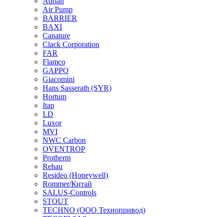
Adrian
Air Pump
BARRIER
BAXI
Canature
Clack Corporation
FAR
Flamco
GAPPO
Giacomini
Hans Sasserath (SYR)
Hortum
Itap
LD
Luxor
MVI
NWC Carbon
OVENTROP
Protherm
Rehau
Resideo (Honeywell)
Rommer/Китай
SALUS-Controls
STOUT
TECHNO (ООО Технопривод)