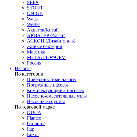
SEFA
STOUT
UNIGB
Watts
Wester
Акватек/Китай
АКВАТЕК/Россия
АСКОН (Дизайнсталь)
Живые бактерии
Мартика
МЕТАЛЛОФОРМ
Россия
Насосы
По категории
Поверхностные насосы
Погружные насосы
Комплектующие к насосам
Насосно-смесительные узлы
Насосные группы
По торговой марке
DUCA
Flamco
Grundfos
Itap
Luxor