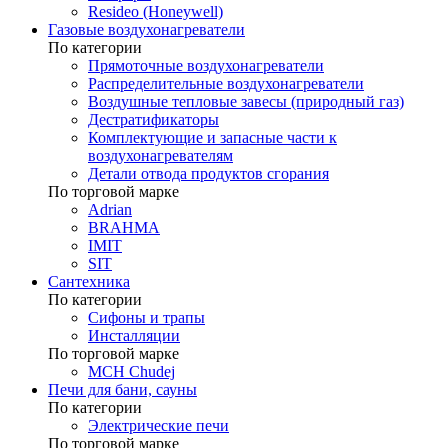
Resideo (Honeywell)
Газовые воздухонагреватели
По категории
Прямоточные воздухонагреватели
Распределительные воздухонагреватели
Воздушные тепловые завесы (природный газ)
Дестратификаторы
Комплектующие и запасные части к
воздухонагревателям
Детали отвода продуктов сгорания
По торговой марке
Adrian
BRAHMA
IMIT
SIT
Сантехника
По категории
Сифоны и трапы
Инсталляции
По торговой марке
MCH Chudej
Печи для бани, сауны
По категории
Электрические печи
По торговой марке