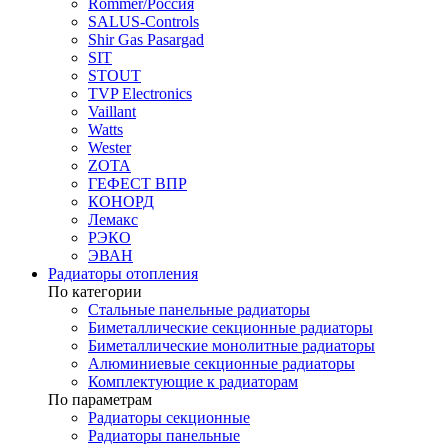
Rommer/Россия
SALUS-Controls
Shir Gas Pasargad
SIT
STOUT
TVP Electronics
Vaillant
Watts
Wester
ZOTA
ГЕФЕСТ ВПР
КОНОРД
Лемакс
РЭКО
ЭВАН
Радиаторы отопления
По категории
Стальные панельные радиаторы
Биметаллические секционные радиаторы
Биметаллические монолитные радиаторы
Алюминиевые секционные радиаторы
Комплектующие к радиаторам
По параметрам
Радиаторы секционные
Радиаторы панельные