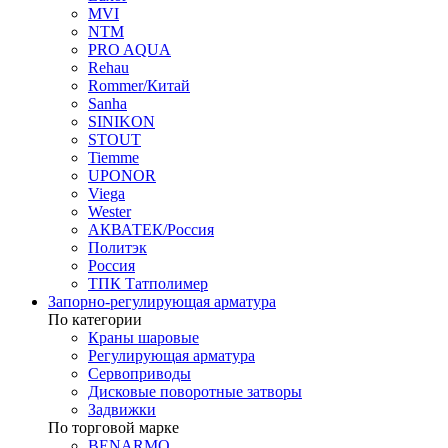
MVI
NTM
PRO AQUA
Rehau
Rommer/Китай
Sanha
SINIKON
STOUT
Tiemme
UPONOR
Viega
Wester
АКВАТЕК/Россия
Политэк
Россия
ТПК Татполимер
Запорно-регулирующая арматура
По категории
Краны шаровые
Регулирующая арматура
Сервоприводы
Дисковые поворотные затворы
Задвижки
По торговой марке
BENARMO