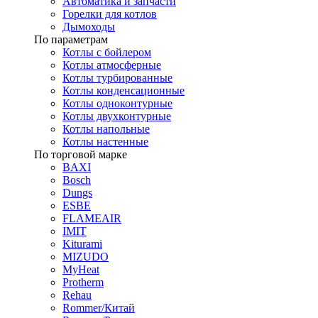
Автоматика и запчасти
Горелки для котлов
Дымоходы
По параметрам
Котлы с бойлером
Котлы атмосферные
Котлы турбированные
Котлы конденсационные
Котлы одноконтурные
Котлы двухконтурные
Котлы напольные
Котлы настенные
По торговой марке
BAXI
Bosch
Dungs
ESBE
FLAMEAIR
IMIT
Kiturami
MIZUDO
MyHeat
Protherm
Rehau
Rommer/Китай