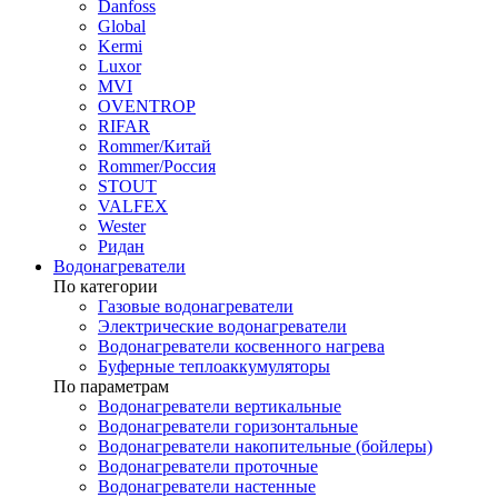
Danfoss
Global
Kermi
Luxor
MVI
OVENTROP
RIFAR​
Rommer/Китай
Rommer/Россия
STOUT
VALFEX
Wester
Ридан
Водонагреватели
По категории
Газовые водонагреватели
Электрические водонагреватели
Водонагреватели косвенного нагрева
Буферные теплоаккумуляторы
По параметрам
Водонагреватели вертикальные
Водонагреватели горизонтальные
Водонагреватели накопительные (бойлеры)
Водонагреватели проточные
Водонагреватели настенные