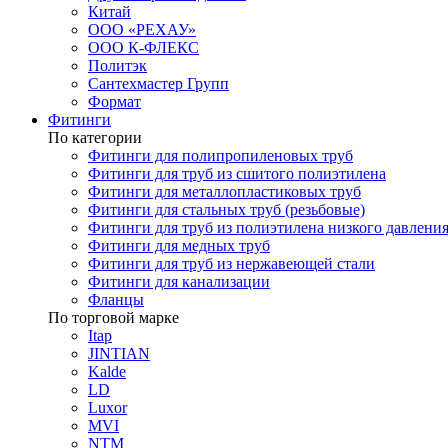
Китай
ООО «РЕХАУ»
ООО К-ФЛЕКС
Политэк
Сантехмастер Групп
Формат
Фитинги
По категории
Фитинги для полипропиленовых труб
Фитинги для труб из сшитого полиэтилена
Фитинги для металлопластиковых труб
Фитинги для стальных труб (резьбовые)
Фитинги для труб из полиэтилена низкого давлени
Фитинги для медных труб
Фитинги для труб из нержавеющей стали
Фитинги для канализации
Фланцы
По торговой марке
Itap
JINTIAN
Kalde
LD
Luxor
MVI
NTM