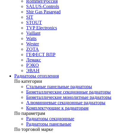
Rommer/Россия
SALUS-Controls
Shir Gas Pasargad
SIT
STOUT
TVP Electronics
Vaillant
Watts
Wester
ZOTA
ГЕФЕСТ ВПР
Лемакс
РЭКО
ЭВАН
Радиаторы отопления
По категории
Стальные панельные радиаторы
Биметаллические секционные радиаторы
Биметаллические монолитные радиаторы
Алюминиевые секционные радиаторы
Комплектующие к радиаторам
По параметрам
Радиаторы секционные
Радиаторы панельные
По торговой марке