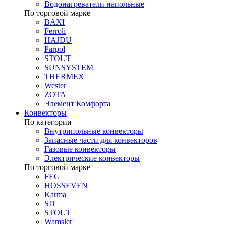
Водонагреватели напольные
По торговой марке
BAXI
Ferroli
HAJDU
Parpol
STOUT
SUNSYSTEM
THERMEX
Wester
ZOTA
Элемент Комфорта
Конвекторы
По категории
Внутрипольные конвекторы
Запасные части для конвекторов
Газовые конвекторы
Электрические конвекторы
По торговой марке
FEG
HOSSEVEN
Karma
SIT
STOUT
Wamsler