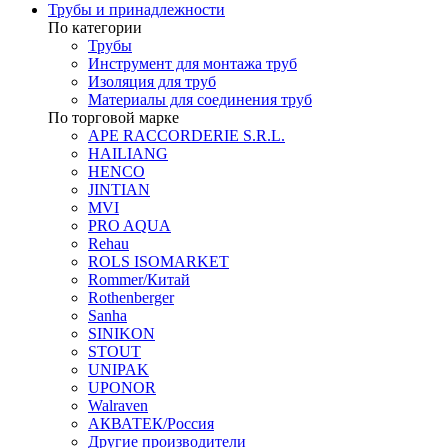
Трубы и принадлежности
По категории
Трубы
Инструмент для монтажа труб
Изоляция для труб
Материалы для соединения труб
По торговой марке
APE RACCORDERIE S.R.L.
HAILIANG
HENCO
JINTIAN
MVI
PRO AQUA
Rehau
ROLS ISOMARKET
Rommer/Китай
Rothenberger
Sanha
SINIKON
STOUT
UNIPAK
UPONOR
Walraven
АКВАТЕК/Россия
Другие производители