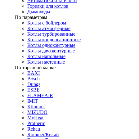
Автоматика и запчасти
Горелки для котлов
Дымоходы
По параметрам
Котлы с бойлером
Котлы атмосферные
Котлы турбированные
Котлы конденсационные
Котлы одноконтурные
Котлы двухконтурные
Котлы напольные
Котлы настенные
По торговой марке
BAXI
Bosch
Dungs
ESBE
FLAMEAIR
IMIT
Kiturami
MIZUDO
MyHeat
Protherm
Rehau
Rommer/Китай