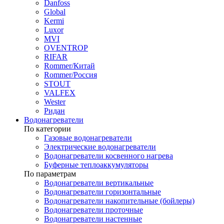
Danfoss
Global
Kermi
Luxor
MVI
OVENTROP
RIFAR​
Rommer/Китай
Rommer/Россия
STOUT
VALFEX
Wester
Ридан
Водонагреватели
По категории
Газовые водонагреватели
Электрические водонагреватели
Водонагреватели косвенного нагрева
Буферные теплоаккумуляторы
По параметрам
Водонагреватели вертикальные
Водонагреватели горизонтальные
Водонагреватели накопительные (бойлеры)
Водонагреватели проточные
Водонагреватели настенные