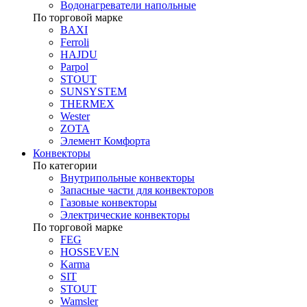
Водонагреватели напольные
По торговой марке
BAXI
Ferroli
HAJDU
Parpol
STOUT
SUNSYSTEM
THERMEX
Wester
ZOTA
Элемент Комфорта
Конвекторы
По категории
Внутрипольные конвекторы
Запасные части для конвекторов
Газовые конвекторы
Электрические конвекторы
По торговой марке
FEG
HOSSEVEN
Karma
SIT
STOUT
Wamsler