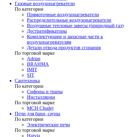
Газовые воздухонагреватели
По категории
Прямоточные воздухонагреватели
Распределительные воздухонагреватели
Воздушные тепловые завесы (природный газ)
Дестратификаторы
Комплектующие и запасные части к
воздухонагревателям
Детали отвода продуктов сгорания
По торговой марке
Adrian
BRAHMA
IMIT
SIT
Сантехника
По категории
Сифоны и трапы
Инсталляции
По торговой марке
MCH Chudej
Печи для бани, сауны
По категории
Электрические печи
По торговой марке
Harvia