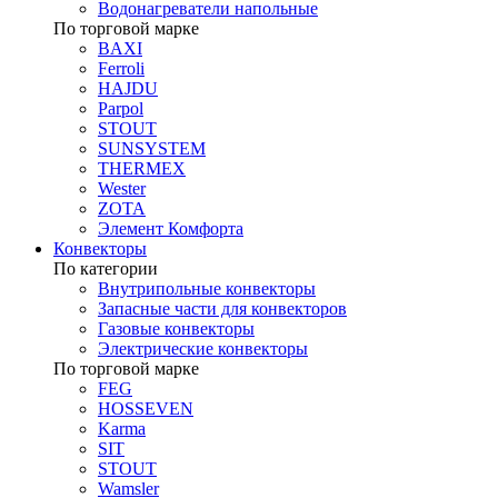
Водонагреватели напольные
По торговой марке
BAXI
Ferroli
HAJDU
Parpol
STOUT
SUNSYSTEM
THERMEX
Wester
ZOTA
Элемент Комфорта
Конвекторы
По категории
Внутрипольные конвекторы
Запасные части для конвекторов
Газовые конвекторы
Электрические конвекторы
По торговой марке
FEG
HOSSEVEN
Karma
SIT
STOUT
Wamsler