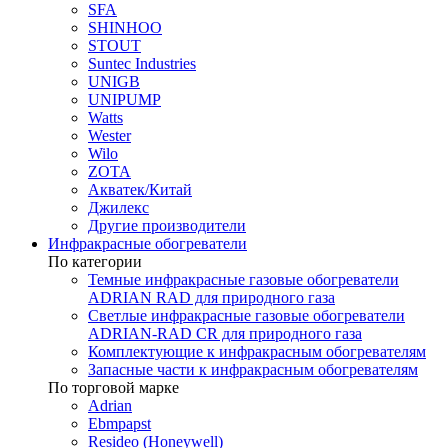
SFA
SHINHOO
STOUT
Suntec Industries
UNIGB
UNIPUMP
Watts
Wester
Wilo
ZOTA
Акватек/Китай
Джилекс
Другие производители
Инфракрасные обогреватели
По категории
Темные инфракрасные газовые обогреватели
ADRIAN RAD для природного газа
Светлые инфракрасные газовые обогреватели
ADRIAN-RAD CR для природного газа
Комплектующие к инфракрасным обогревателям
Запасные части к инфракрасным обогревателям
По торговой марке
Adrian
Ebmpapst
Resideo (Honeywell)