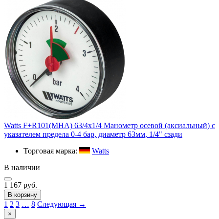
Watts F+R101(MHA) 63/4x1/4 Манометр осевой (аксиальный) с
указателем предела 0-4 бар, диаметр 63мм, 1/4" сзади
Торговая марка:
Watts
В наличии
1 167 руб.
В корзину
1
2
3
…
8
Следующая →
×