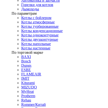
Автоматика и запчасти
Горелки для котлов
Дымоходы
По параметрам
Котлы с бойлером
Котлы атмосферные
Котлы турбированные
Котлы конденсационные
Котлы одноконтурные
Котлы двухконтурные
Котлы напольные
Котлы настенные
По торговой марке
BAXI
Bosch
Dungs
ESBE
FLAMEAIR
IMIT
Kiturami
MIZUDO
MyHeat
Protherm
Rehau
Rommer/Китай