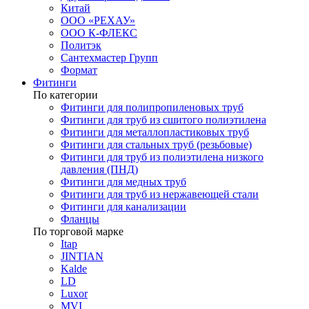
Китай
ООО «РЕХАУ»
ООО К-ФЛЕКС
Политэк
Сантехмастер Групп
Формат
Фитинги
По категории
Фитинги для полипропиленовых труб
Фитинги для труб из сшитого полиэтилена
Фитинги для металлопластиковых труб
Фитинги для стальных труб (резьбовые)
Фитинги для труб из полиэтилена низкого
давления (ПНД)
Фитинги для медных труб
Фитинги для труб из нержавеющей стали
Фитинги для канализации
Фланцы
По торговой марке
Itap
JINTIAN
Kalde
LD
Luxor
MVI