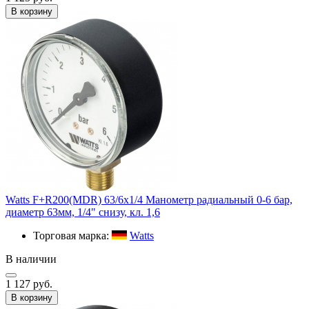
В корзину
Watts F+R200(MDR) 63/6x1/4 Манометр радиальный 0-6 бар,
диаметр 63мм, 1/4" снизу, кл. 1,6
Торговая марка:
Watts
В наличии
1 127 руб.
В корзину