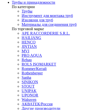
Трубы и принадлежности
По категории
Трубы
Инструмент для монтажа труб
Изоляция для труб
Материалы для соединения труб
По торговой марке
APE RACCORDERIE S.R.L.
HAILIANG
HENCO
JINTIAN
MVI
PRO AQUA
Rehau
ROLS ISOMARKET
Rommer/Китай
Rothenberger
Sanha
SINIKON
STOUT
UNIPAK
UPONOR
Walraven
АКВАТЕК/Россия
Другие производители