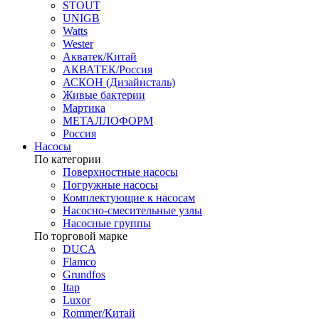
STOUT
UNIGB
Watts
Wester
Акватек/Китай
АКВАТЕК/Россия
АСКОН (Дизайнсталь)
Живые бактерии
Мартика
МЕТАЛЛОФОРМ
Россия
Насосы
По категории
Поверхностные насосы
Погружные насосы
Комплектующие к насосам
Насосно-смесительные узлы
Насосные группы
По торговой марке
DUCA
Flamco
Grundfos
Itap
Luxor
Rommer/Китай