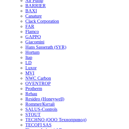
Air Pump
BARRIER
BAXI
Canature
Clack Corporation
FAR
Flamco
GAPPO
Giacomini
Hans Sasserath (SYR)
Hortum
Itap
LD
Luxor
MVI
NWC Carbon
OVENTROP
Protherm
Rehau
Resideo (Honeywell)
Rommer/Китай
SALUS-Controls
STOUT
TECHNO (ООО Технопривод)
TECOFI SAS