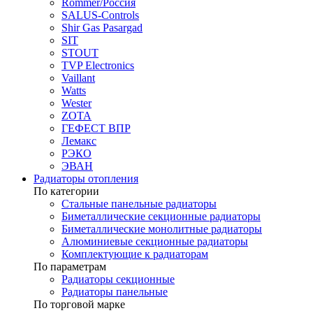
Rommer/Россия
SALUS-Controls
Shir Gas Pasargad
SIT
STOUT
TVP Electronics
Vaillant
Watts
Wester
ZOTA
ГЕФЕСТ ВПР
Лемакс
РЭКО
ЭВАН
Радиаторы отопления
По категории
Стальные панельные радиаторы
Биметаллические секционные радиаторы
Биметаллические монолитные радиаторы
Алюминиевые секционные радиаторы
Комплектующие к радиаторам
По параметрам
Радиаторы секционные
Радиаторы панельные
По торговой марке