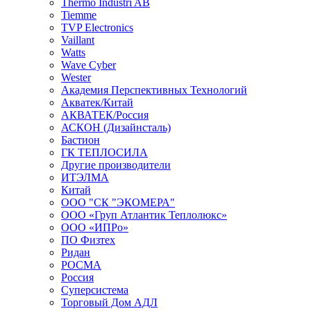
Thermo Industri AB
Tiemme
TVP Electronics
Vaillant
Watts
Wave Cyber
Wester
Академия Перспективных Технологий
Акватек/Китай
АКВАТЕК/Россия
АСКОН (Дизайнсталь)
Бастион
ГК ТЕПЛОСИЛА
Другие производители
ИТЭЛМА
Китай
ООО "СК "ЭКОМЕРА"
ООО «Груп Атлантик Теплолюкс»
ООО «ИПРо»
ПО Физтех
Ридан
РОСМА
Россия
Суперсистема
Торговый Дом АДЛ