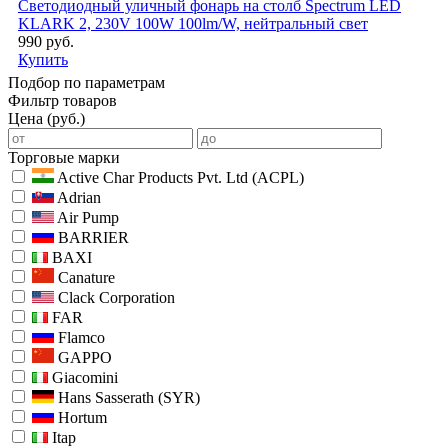
Светодиодный уличный фонарь на столб Spectrum LED
KLARK 2, 230V 100W 100lm/W, нейтральный свет
990 руб.
Купить
Подбор по параметрам
Фильтр товаров
Цена (руб.)
Торговые марки
Active Char Products Pvt. Ltd (ACPL)
Adrian
Air Pump
BARRIER
BAXI
Canature
Clack Corporation
FAR
Flamco
GAPPO
Giacomini
Hans Sasserath (SYR)
Hortum
Itap