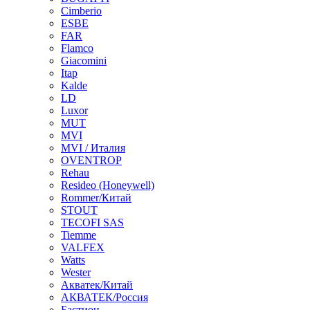
Cimberio
ESBE
FAR
Flamco
Giacomini
Itap
Kalde
LD
Luxor
MUT
MVI
MVI / Италия
OVENTROP
Rehau
Resideo (Honeywell)
Rommer/Китай
STOUT
TECOFI SAS
Tiemme
VALFEX
Watts
Wester
Акватек/Китай
АКВАТЕК/Россия
Бастион