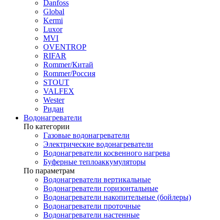
Danfoss
Global
Kermi
Luxor
MVI
OVENTROP
RIFAR​
Rommer/Китай
Rommer/Россия
STOUT
VALFEX
Wester
Ридан
Водонагреватели
По категории
Газовые водонагреватели
Электрические водонагреватели
Водонагреватели косвенного нагрева
Буферные теплоаккумуляторы
По параметрам
Водонагреватели вертикальные
Водонагреватели горизонтальные
Водонагреватели накопительные (бойлеры)
Водонагреватели проточные
Водонагреватели настенные