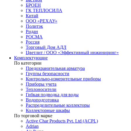
БРОЕН
ГК ТЕПЛОСИЛА
Китай
ООО «РЕХАУ»
Политэк
Ридан
РОСМА
Россия
Торговый Дом АДЛ
Цветлит / ООО «Эффективный инжиниринг»
Комплектующие
По категории
Предохранительная арматура
Группы безопасности
Контрольно-измерительные приборы
Приборы учета
Теплоносители
Гибкая подводка для воды
Водоподготовка
Распределительные коллекторы
Коллекторные шкафы
По торговой марке
Active Char Products Pvt. Ltd (ACPL)
Adrian