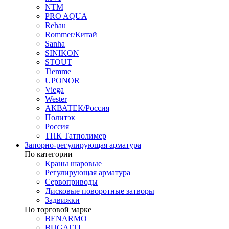
NTM
PRO AQUA
Rehau
Rommer/Китай
Sanha
SINIKON
STOUT
Tiemme
UPONOR
Viega
Wester
АКВАТЕК/Россия
Политэк
Россия
ТПК Татполимер
Запорно-регулирующая арматура
По категории
Краны шаровые
Регулирующая арматура
Сервоприводы
Дисковые поворотные затворы
Задвижки
По торговой марке
BENARMO
BUGATTI