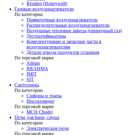
Resideo (Honeywell)
Газовые воздухонагреватели
По категории
Прямоточные воздухонагреватели
Распределительные воздухонагреватели
Воздушные тепловые завесы (природный газ)
Дестратификаторы
Комплектующие и запасные части к
воздухонагревателям
Детали отвода продуктов сгорания
По торговой марке
Adrian
BRAHMA
IMIT
SIT
Сантехника
По категории
Сифоны и трапы
Инсталляции
По торговой марке
MCH Chudej
Печи для бани, сауны
По категории
Электрические печи
По торговой марке