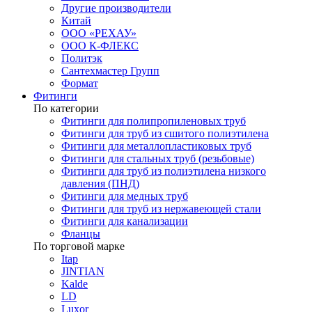
Другие производители
Китай
ООО «РЕХАУ»
ООО К-ФЛЕКС
Политэк
Сантехмастер Групп
Формат
Фитинги
По категории
Фитинги для полипропиленовых труб
Фитинги для труб из сшитого полиэтилена
Фитинги для металлопластиковых труб
Фитинги для стальных труб (резьбовые)
Фитинги для труб из полиэтилена низкого
давления (ПНД)
Фитинги для медных труб
Фитинги для труб из нержавеющей стали
Фитинги для канализации
Фланцы
По торговой марке
Itap
JINTIAN
Kalde
LD
Luxor