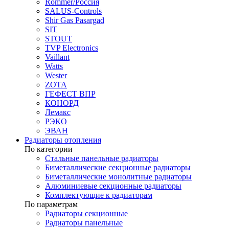
Rommer/Россия
SALUS-Controls
Shir Gas Pasargad
SIT
STOUT
TVP Electronics
Vaillant
Watts
Wester
ZOTA
ГЕФЕСТ ВПР
КОНОРД
Лемакс
РЭКО
ЭВАН
Радиаторы отопления
По категории
Стальные панельные радиаторы
Биметаллические секционные радиаторы
Биметаллические монолитные радиаторы
Алюминиевые секционные радиаторы
Комплектующие к радиаторам
По параметрам
Радиаторы секционные
Радиаторы панельные