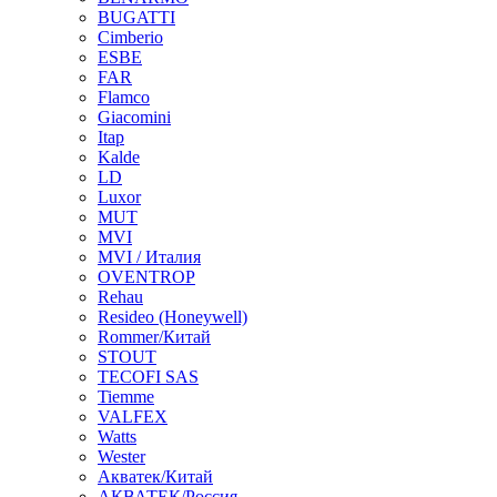
BUGATTI
Cimberio
ESBE
FAR
Flamco
Giacomini
Itap
Kalde
LD
Luxor
MUT
MVI
MVI / Италия
OVENTROP
Rehau
Resideo (Honeywell)
Rommer/Китай
STOUT
TECOFI SAS
Tiemme
VALFEX
Watts
Wester
Акватек/Китай
АКВАТЕК/Россия