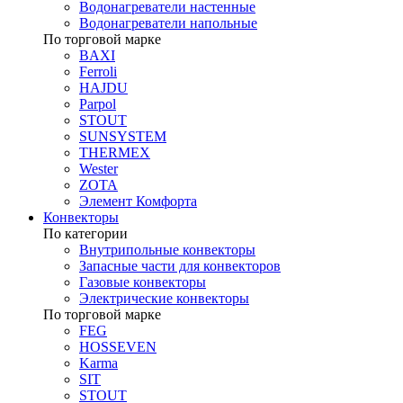
Водонагреватели настенные
Водонагреватели напольные
По торговой марке
BAXI
Ferroli
HAJDU
Parpol
STOUT
SUNSYSTEM
THERMEX
Wester
ZOTA
Элемент Комфорта
Конвекторы
По категории
Внутрипольные конвекторы
Запасные части для конвекторов
Газовые конвекторы
Электрические конвекторы
По торговой марке
FEG
HOSSEVEN
Karma
SIT
STOUT