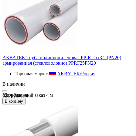
АКВАТЕК Труба полипропиленовая PP-R 25х3,5 (PN20)
армированная (стекловолокно) PPRF25PN20
Торговая марка:
АКВАТЕК/Россия
В наличии
82 руб.
за
м
Минимальный заказ
4
м
328 руб. за 4 м
В корзину