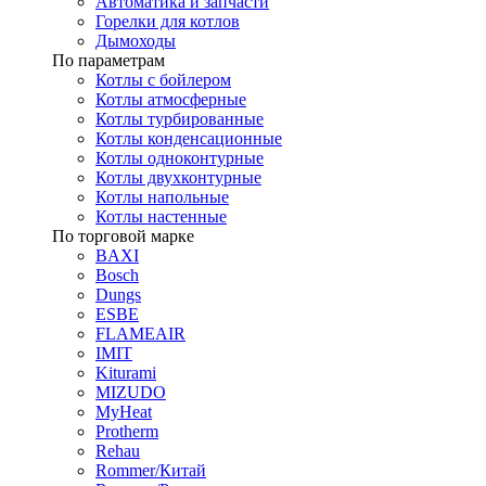
Автоматика и запчасти
Горелки для котлов
Дымоходы
По параметрам
Котлы с бойлером
Котлы атмосферные
Котлы турбированные
Котлы конденсационные
Котлы одноконтурные
Котлы двухконтурные
Котлы напольные
Котлы настенные
По торговой марке
BAXI
Bosch
Dungs
ESBE
FLAMEAIR
IMIT
Kiturami
MIZUDO
MyHeat
Protherm
Rehau
Rommer/Китай