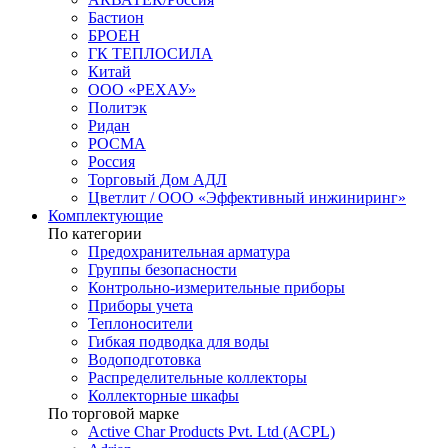
Бастион
БРОЕН
ГК ТЕПЛОСИЛА
Китай
ООО «РЕХАУ»
Политэк
Ридан
РОСМА
Россия
Торговый Дом АДЛ
Цветлит / ООО «Эффективный инжиниринг»
Комплектующие
По категории
Предохранительная арматура
Группы безопасности
Контрольно-измерительные приборы
Приборы учета
Теплоносители
Гибкая подводка для воды
Водоподготовка
Распределительные коллекторы
Коллекторные шкафы
По торговой марке
Active Char Products Pvt. Ltd (ACPL)