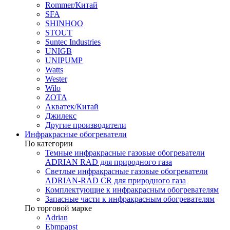
Rommer/Китай
SFA
SHINHOO
STOUT
Suntec Industries
UNIGB
UNIPUMP
Watts
Wester
Wilo
ZOTA
Акватек/Китай
Джилекс
Другие производители
Инфракрасные обогреватели
По категории
Темные инфракрасные газовые обогреватели
ADRIAN RAD для природного газа
Светлые инфракрасные газовые обогреватели
ADRIAN-RAD CR для природного газа
Комплектующие к инфракрасным обогревателям
Запасные части к инфракрасным обогревателям
По торговой марке
Adrian
Ebmpapst