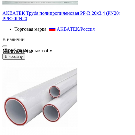
АКВАТЕК Труба полипропиленовая PP-R 20х3,4 (PN20)
PPR20PN20
Торговая марка:
АКВАТЕК/Россия
В наличии
48 руб.
за
м
Минимальный заказ
4
м
192 руб. за 4 м
В корзину