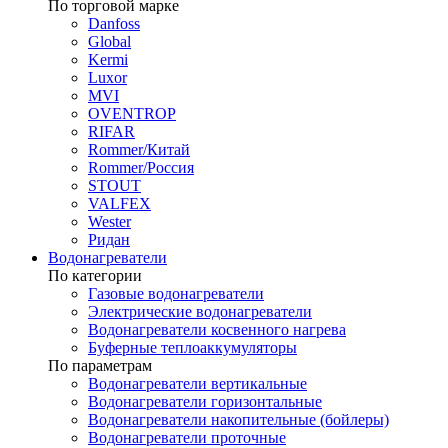
По торговой марке
Danfoss
Global
Kermi
Luxor
MVI
OVENTROP
RIFAR​
Rommer/Китай
Rommer/Россия
STOUT
VALFEX
Wester
Ридан
Водонагреватели
По категории
Газовые водонагреватели
Электрические водонагреватели
Водонагреватели косвенного нагрева
Буферные теплоаккумуляторы
По параметрам
Водонагреватели вертикальные
Водонагреватели горизонтальные
Водонагреватели накопительные (бойлеры)
Водонагреватели проточные