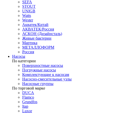
SEFA
STOUT
UNIGB
Watts
Wester
Акватек/Китай
АКВАТЕК/Россия
АСКОН (Дизайнсталь)
Живые бактерии
Мартика
МЕТАЛЛОФОРМ
Россия
Насосы
По категории
Поверхностные насосы
Погружные насосы
Комплектующие к насосам
Насосно-смесительные узлы
Насосные группы
По торговой марке
DUCA
Flamco
Grundfos
Itap
Luxor