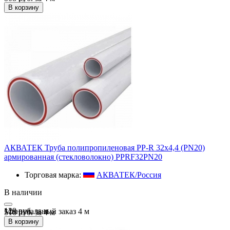
В корзину
АКВАТЕК Труба полипропиленовая PP-R 32х4,4 (PN20)
армированная (стекловолокно) PPRF32PN20
Торговая марка:
АКВАТЕК/Россия
В наличии
129 руб.
за
м
Минимальный заказ
4
м
516 руб. за 4 м
В корзину