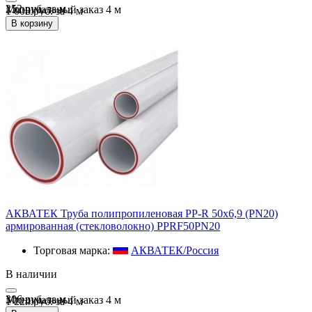
252 руб.
за
м
Минимальный заказ
4
м
1 008 руб. за 4 м
В корзину
АКВАТЕК Труба полипропиленовая PP-R 50х6,9 (PN20)
армированная (стекловолокно) PPRF50PN20
Торговая марка:
АКВАТЕК/Россия
В наличии
306 руб.
за
м
Минимальный заказ
4
м
1 224 руб. за 4 м