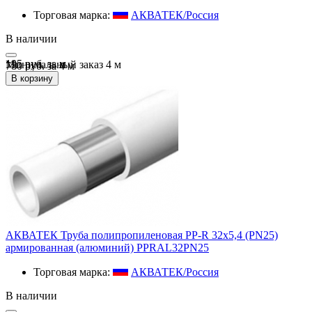
Торговая марка:
АКВАТЕК/Россия
В наличии
195 руб.
за
м
Минимальный заказ
4
м
780 руб. за 4 м
В корзину
АКВАТЕК Труба полипропиленовая PP-R 32х5,4 (PN25)
армированная (алюминий) PPRAL32PN25
Торговая марка:
АКВАТЕК/Россия
В наличии