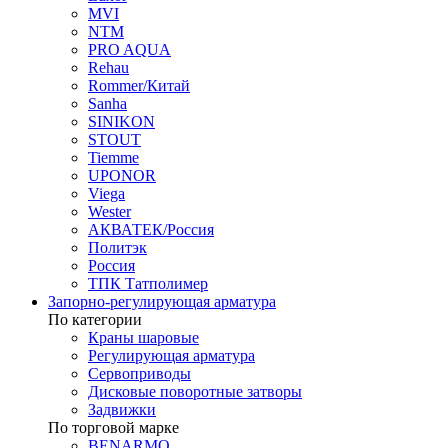
MVI
NTM
PRO AQUA
Rehau
Rommer/Китай
Sanha
SINIKON
STOUT
Tiemme
UPONOR
Viega
Wester
АКВАТЕК/Россия
Политэк
Россия
ТПК Татполимер
Запорно-регулирующая арматура
По категории
Краны шаровые
Регулирующая арматура
Сервоприводы
Дисковые поворотные затворы
Задвижки
По торговой марке
BENARMO