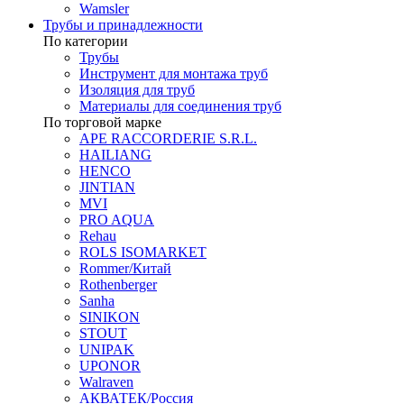
Wamsler
Трубы и принадлежности
По категории
Трубы
Инструмент для монтажа труб
Изоляция для труб
Материалы для соединения труб
По торговой марке
APE RACCORDERIE S.R.L.
HAILIANG
HENCO
JINTIAN
MVI
PRO AQUA
Rehau
ROLS ISOMARKET
Rommer/Китай
Rothenberger
Sanha
SINIKON
STOUT
UNIPAK
UPONOR
Walraven
АКВАТЕК/Россия