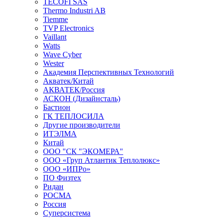
TECOFI SAS
Thermo Industri AB
Tiemme
TVP Electronics
Vaillant
Watts
Wave Cyber
Wester
Академия Перспективных Технологий
Акватек/Китай
АКВАТЕК/Россия
АСКОН (Дизайнсталь)
Бастион
ГК ТЕПЛОСИЛА
Другие производители
ИТЭЛМА
Китай
ООО "СК "ЭКОМЕРА"
ООО «Груп Атлантик Теплолюкс»
ООО «ИПРо»
ПО Физтех
Ридан
РОСМА
Россия
Суперсистема