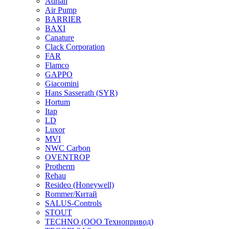
Adrian
Air Pump
BARRIER
BAXI
Canature
Clack Corporation
FAR
Flamco
GAPPO
Giacomini
Hans Sasserath (SYR)
Hortum
Itap
LD
Luxor
MVI
NWC Carbon
OVENTROP
Protherm
Rehau
Resideo (Honeywell)
Rommer/Китай
SALUS-Controls
STOUT
TECHNO (ООО Технопривод)