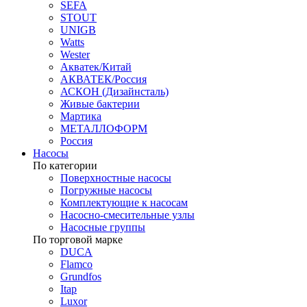
SEFA
STOUT
UNIGB
Watts
Wester
Акватек/Китай
АКВАТЕК/Россия
АСКОН (Дизайнсталь)
Живые бактерии
Мартика
МЕТАЛЛОФОРМ
Россия
Насосы
По категории
Поверхностные насосы
Погружные насосы
Комплектующие к насосам
Насосно-смесительные узлы
Насосные группы
По торговой марке
DUCA
Flamco
Grundfos
Itap
Luxor