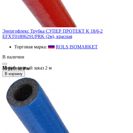
Энергофлекс Трубка СУПЕР ПРОТЕКТ K 18/6-2
EFXT018062SUPRK (2м), красная
Торговая марка:
ROLS ISOMARKET
В наличии
25 руб.
за
м
Минимальный заказ
2
м
50 руб. за 2 м
В корзину