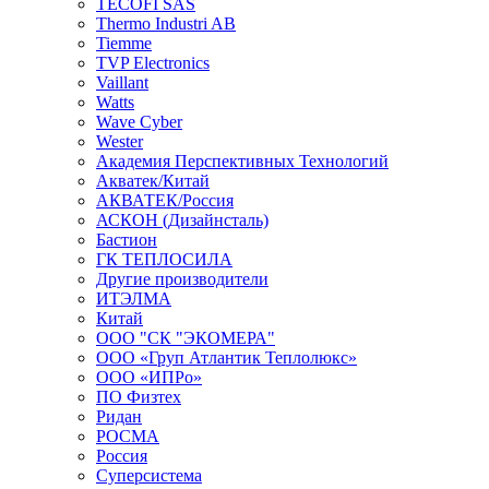
TECOFI SAS
Thermo Industri AB
Tiemme
TVP Electronics
Vaillant
Watts
Wave Cyber
Wester
Академия Перспективных Технологий
Акватек/Китай
АКВАТЕК/Россия
АСКОН (Дизайнсталь)
Бастион
ГК ТЕПЛОСИЛА
Другие производители
ИТЭЛМА
Китай
ООО "СК "ЭКОМЕРА"
ООО «Груп Атлантик Теплолюкс»
ООО «ИПРо»
ПО Физтех
Ридан
РОСМА
Россия
Суперсистема