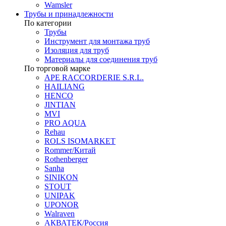
Wamsler
Трубы и принадлежности
По категории
Трубы
Инструмент для монтажа труб
Изоляция для труб
Материалы для соединения труб
По торговой марке
APE RACCORDERIE S.R.L.
HAILIANG
HENCO
JINTIAN
MVI
PRO AQUA
Rehau
ROLS ISOMARKET
Rommer/Китай
Rothenberger
Sanha
SINIKON
STOUT
UNIPAK
UPONOR
Walraven
АКВАТЕК/Россия