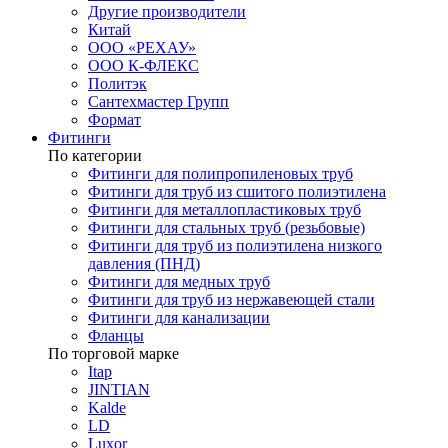
Другие производители
Китай
ООО «РЕХАУ»
ООО К-ФЛЕКС
Политэк
Сантехмастер Групп
Формат
Фитинги
По категории
Фитинги для полипропиленовых труб
Фитинги для труб из сшитого полиэтилена
Фитинги для металлопластиковых труб
Фитинги для стальных труб (резьбовые)
Фитинги для труб из полиэтилена низкого
давления (ПНД)
Фитинги для медных труб
Фитинги для труб из нержавеющей стали
Фитинги для канализации
Фланцы
По торговой марке
Itap
JINTIAN
Kalde
LD
Luxor