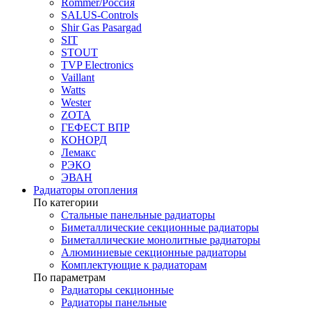
Rommer/Россия
SALUS-Controls
Shir Gas Pasargad
SIT
STOUT
TVP Electronics
Vaillant
Watts
Wester
ZOTA
ГЕФЕСТ ВПР
КОНОРД
Лемакс
РЭКО
ЭВАН
Радиаторы отопления
По категории
Стальные панельные радиаторы
Биметаллические секционные радиаторы
Биметаллические монолитные радиаторы
Алюминиевые секционные радиаторы
Комплектующие к радиаторам
По параметрам
Радиаторы секционные
Радиаторы панельные