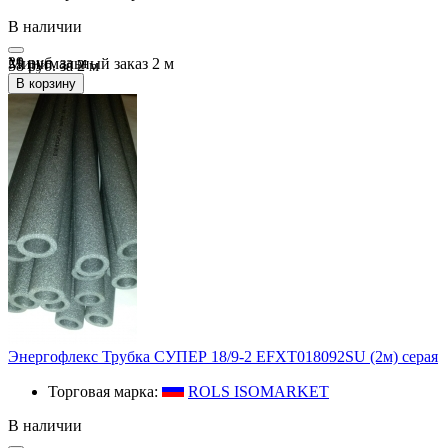
В наличии
29 руб.
за
м
Минимальный заказ
2
м
58 руб. за 2 м
В корзину
Энергофлекс Трубка СУПЕР 18/9-2 EFXT018092SU (2м) серая
Торговая марка:
ROLS ISOMARKET
В наличии