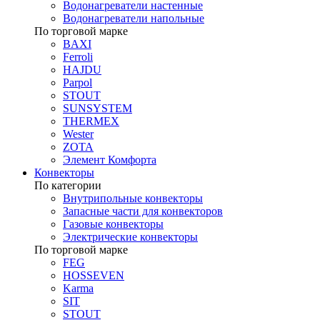
Водонагреватели настенные
Водонагреватели напольные
По торговой марке
BAXI
Ferroli
HAJDU
Parpol
STOUT
SUNSYSTEM
THERMEX
Wester
ZOTA
Элемент Комфорта
Конвекторы
По категории
Внутрипольные конвекторы
Запасные части для конвекторов
Газовые конвекторы
Электрические конвекторы
По торговой марке
FEG
HOSSEVEN
Karma
SIT
STOUT