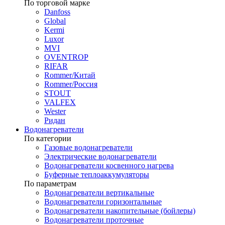
По торговой марке
Danfoss
Global
Kermi
Luxor
MVI
OVENTROP
RIFAR​
Rommer/Китай
Rommer/Россия
STOUT
VALFEX
Wester
Ридан
Водонагреватели
По категории
Газовые водонагреватели
Электрические водонагреватели
Водонагреватели косвенного нагрева
Буферные теплоаккумуляторы
По параметрам
Водонагреватели вертикальные
Водонагреватели горизонтальные
Водонагреватели накопительные (бойлеры)
Водонагреватели проточные