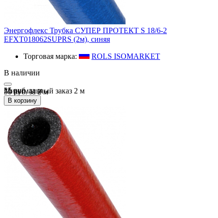
Энергофлекс Трубка СУПЕР ПРОТЕКТ S 18/6-2
EFXT018062SUPRS (2м), синяя
Торговая марка:
ROLS ISOMARKET
В наличии
25 руб.
за
м
Минимальный заказ
2
м
50 руб. за 2 м
В корзину