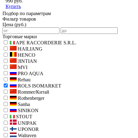
990 руб.
Купить
Подбор по параметрам
Фильтр товаров
Цена (руб.)
Торговые марки
APE RACCORDERIE S.R.L.
HAILIANG
HENCO
JINTIAN
MVI
PRO AQUA
Rehau
ROLS ISOMARKET
Rommer/Китай
Rothenberger
Sanha
SINIKON
STOUT
UNIPAK
UPONOR
Walraven