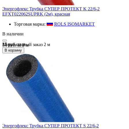
Энергофлекс Трубка СУПЕР ПРОТЕКТ K 22/6-2
EFXT022062SUPRK (2м), красная
Торговая марка:
ROLS ISOMARKET
В наличии
27 руб.
за
м
Минимальный заказ
2
м
54 руб. за 2 м
В корзину
Энергофлекс Трубка СУПЕР ПРОТЕКТ S 22/6-2