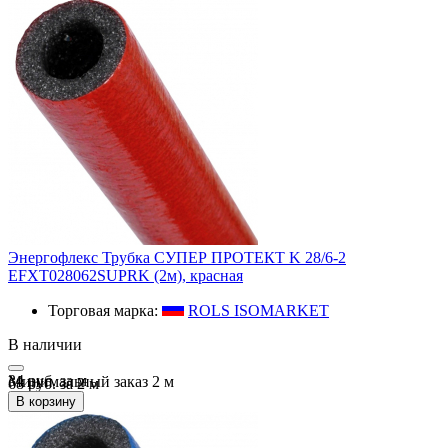
Энергофлекс Трубка СУПЕР ПРОТЕКТ K 28/6-2
EFXT028062SUPRK (2м), красная
Торговая марка:
ROLS ISOMARKET
В наличии
34 руб.
за
м
Минимальный заказ
2
м
68 руб. за 2 м
В корзину