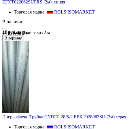
EFXT022062SUPRS (2м), синяя
Торговая марка:
ROLS ISOMARKET
В наличии
27 руб.
за
м
Минимальный заказ
2
м
54 руб. за 2 м
В корзину
Энергофлекс Трубка СУПЕР 28/6-2 EFXT028062SU (2м) серая
Торговая марка:
ROLS ISOMARKET