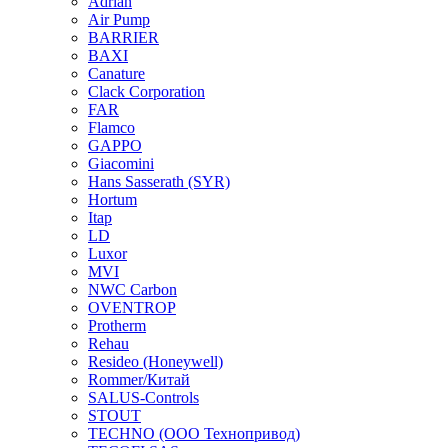
Adrian
Air Pump
BARRIER
BAXI
Canature
Clack Corporation
FAR
Flamco
GAPPO
Giacomini
Hans Sasserath (SYR)
Hortum
Itap
LD
Luxor
MVI
NWC Carbon
OVENTROP
Protherm
Rehau
Resideo (Honeywell)
Rommer/Китай
SALUS-Controls
STOUT
TECHNO (ООО Технопривод)