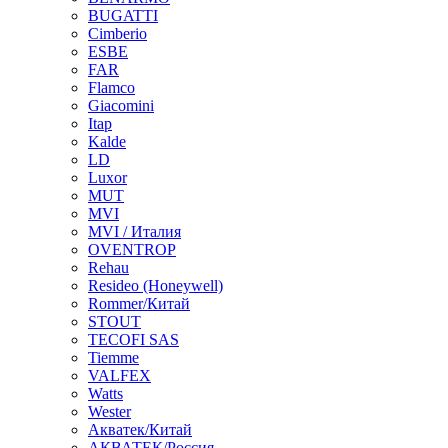
BUGATTI
Cimberio
ESBE
FAR
Flamco
Giacomini
Itap
Kalde
LD
Luxor
MUT
MVI
MVI / Италия
OVENTROP
Rehau
Resideo (Honeywell)
Rommer/Китай
STOUT
TECOFI SAS
Tiemme
VALFEX
Watts
Wester
Акватек/Китай
АКВАТЕК/Россия