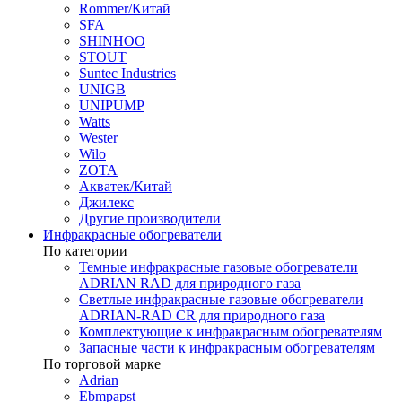
Rommer/Китай
SFA
SHINHOO
STOUT
Suntec Industries
UNIGB
UNIPUMP
Watts
Wester
Wilo
ZOTA
Акватек/Китай
Джилекс
Другие производители
Инфракрасные обогреватели
По категории
Темные инфракрасные газовые обогреватели
ADRIAN RAD для природного газа
Светлые инфракрасные газовые обогреватели
ADRIAN-RAD CR для природного газа
Комплектующие к инфракрасным обогревателям
Запасные части к инфракрасным обогревателям
По торговой марке
Adrian
Ebmpapst