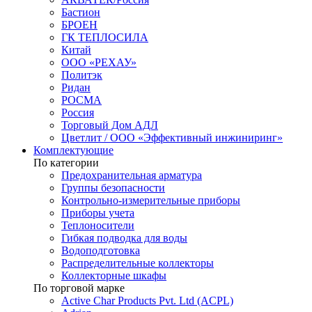
Бастион
БРОЕН
ГК ТЕПЛОСИЛА
Китай
ООО «РЕХАУ»
Политэк
Ридан
РОСМА
Россия
Торговый Дом АДЛ
Цветлит / ООО «Эффективный инжиниринг»
Комплектующие
По категории
Предохранительная арматура
Группы безопасности
Контрольно-измерительные приборы
Приборы учета
Теплоносители
Гибкая подводка для воды
Водоподготовка
Распределительные коллекторы
Коллекторные шкафы
По торговой марке
Active Char Products Pvt. Ltd (ACPL)