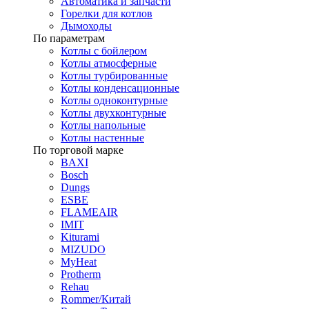
Автоматика и запчасти
Горелки для котлов
Дымоходы
По параметрам
Котлы с бойлером
Котлы атмосферные
Котлы турбированные
Котлы конденсационные
Котлы одноконтурные
Котлы двухконтурные
Котлы напольные
Котлы настенные
По торговой марке
BAXI
Bosch
Dungs
ESBE
FLAMEAIR
IMIT
Kiturami
MIZUDO
MyHeat
Protherm
Rehau
Rommer/Китай