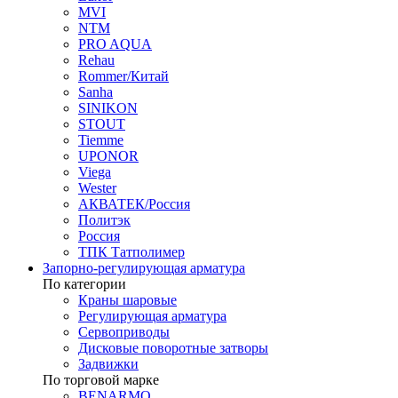
MVI
NTM
PRO AQUA
Rehau
Rommer/Китай
Sanha
SINIKON
STOUT
Tiemme
UPONOR
Viega
Wester
АКВАТЕК/Россия
Политэк
Россия
ТПК Татполимер
Запорно-регулирующая арматура
По категории
Краны шаровые
Регулирующая арматура
Сервоприводы
Дисковые поворотные затворы
Задвижки
По торговой марке
BENARMO