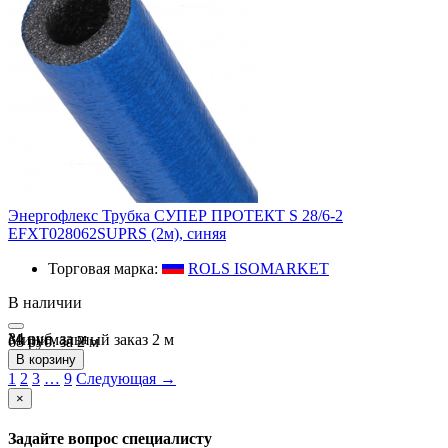
Энергофлекс Трубка СУПЕР ПРОТЕКТ S 28/6-2
EFXT028062SUPRS (2м), синяя
Торговая марка:
ROLS ISOMARKET
В наличии
34 руб.
за
м
Минимальный заказ
2
м
68 руб. за 2 м
В корзину
1
2
3
…
9
Следующая →
×
Задайте вопрос специалисту