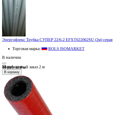
Энергофлекс Трубка СУПЕР 22/6-2 EFXT022062SU (2м) серая
Торговая марка:
ROLS ISOMARKET
В наличии
23 руб.
за
м
Минимальный заказ
2
м
46 руб. за 2 м
В корзину