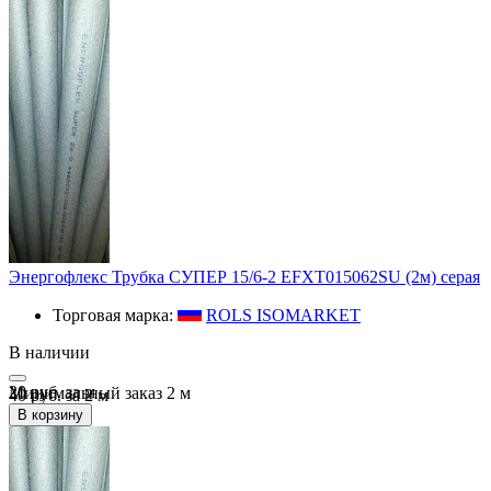
Энергофлекс Трубка СУПЕР 15/6-2 EFXT015062SU (2м) серая
Торговая марка:
ROLS ISOMARKET
В наличии
20 руб.
за
м
Минимальный заказ
2
м
40 руб. за 2 м
В корзину