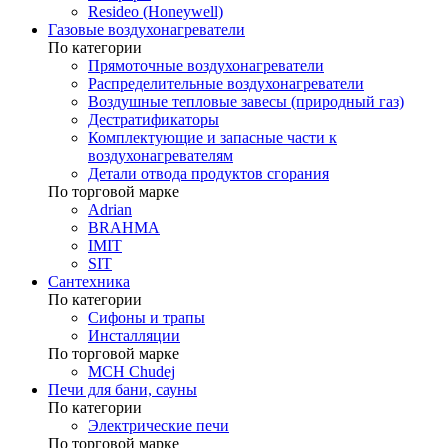
Resideo (Honeywell)
Газовые воздухонагреватели
По категории
Прямоточные воздухонагреватели
Распределительные воздухонагреватели
Воздушные тепловые завесы (природный газ)
Дестратификаторы
Комплектующие и запасные части к
воздухонагревателям
Детали отвода продуктов сгорания
По торговой марке
Adrian
BRAHMA
IMIT
SIT
Сантехника
По категории
Сифоны и трапы
Инсталляции
По торговой марке
MCH Chudej
Печи для бани, сауны
По категории
Электрические печи
По торговой марке