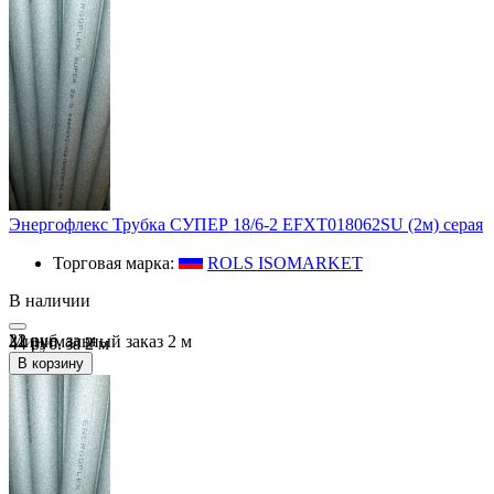
Энергофлекс Трубка СУПЕР 18/6-2 EFXT018062SU (2м) серая
Торговая марка:
ROLS ISOMARKET
В наличии
22 руб.
за
м
Минимальный заказ
2
м
44 руб. за 2 м
В корзину