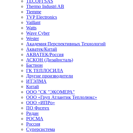
TECOFI SAS
Thermo Industri AB
Tiemme
TVP Electronics
Vaillant
Watts
Wave Cyber
Wester
Академия Перспективных Технологий
Акватек/Китай
АКВАТЕК/Россия
АСКОН (Дизайнсталь)
Бастион
ГК ТЕПЛОСИЛА
Другие производители
ИТЭЛМА
Китай
ООО "СК "ЭКОМЕРА"
ООО «Груп Атлантик Теплолюкс»
ООО «ИПРо»
ПО Физтех
Ридан
РОСМА
Россия
Суперсистема