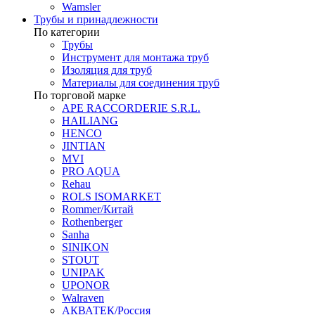
Wamsler
Трубы и принадлежности
По категории
Трубы
Инструмент для монтажа труб
Изоляция для труб
Материалы для соединения труб
По торговой марке
APE RACCORDERIE S.R.L.
HAILIANG
HENCO
JINTIAN
MVI
PRO AQUA
Rehau
ROLS ISOMARKET
Rommer/Китай
Rothenberger
Sanha
SINIKON
STOUT
UNIPAK
UPONOR
Walraven
АКВАТЕК/Россия