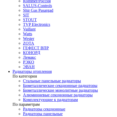
Rommer/Россия
SALUS-Controls
Shir Gas Pasargad
SIT
STOUT
TVP Electronics
Vaillant
Watts
Wester
ZOTA
ГЕФЕСТ ВПР
КОНОРД
Лемакс
РЭКО
ЭВАН
Радиаторы отопления
По категории
Стальные панельные радиаторы
Биметаллические секционные радиаторы
Биметаллические монолитные радиаторы
Алюминиевые секционные радиаторы
Комплектующие к радиаторам
По параметрам
Радиаторы секционные
Радиаторы панельные