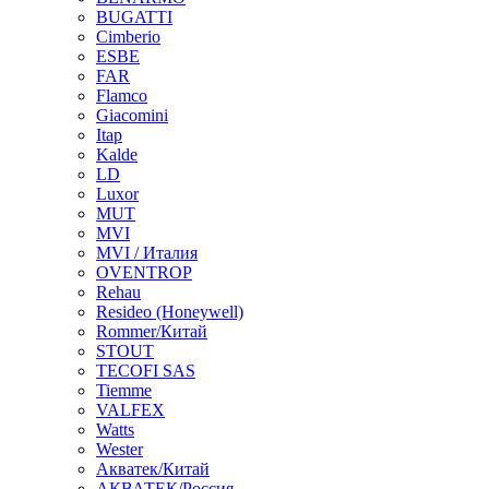
BUGATTI
Cimberio
ESBE
FAR
Flamco
Giacomini
Itap
Kalde
LD
Luxor
MUT
MVI
MVI / Италия
OVENTROP
Rehau
Resideo (Honeywell)
Rommer/Китай
STOUT
TECOFI SAS
Tiemme
VALFEX
Watts
Wester
Акватек/Китай
АКВАТЕК/Россия