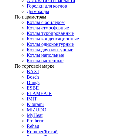
Автоматика и запчасти
Горелки для котлов
Дымоходы
По параметрам
Котлы с бойлером
Котлы атмосферные
Котлы турбированные
Котлы конденсационные
Котлы одноконтурные
Котлы двухконтурные
Котлы напольные
Котлы настенные
По торговой марке
BAXI
Bosch
Dungs
ESBE
FLAMEAIR
IMIT
Kiturami
MIZUDO
MyHeat
Protherm
Rehau
Rommer/Китай