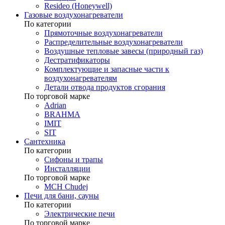
Resideo (Honeywell)
Газовые воздухонагреватели
По категории
Прямоточные воздухонагреватели
Распределительные воздухонагреватели
Воздушные тепловые завесы (природный газ)
Дестратификаторы
Комплектующие и запасные части к
воздухонагревателям
Детали отвода продуктов сгорания
По торговой марке
Adrian
BRAHMA
IMIT
SIT
Сантехника
По категории
Сифоны и трапы
Инсталляции
По торговой марке
MCH Chudej
Печи для бани, сауны
По категории
Электрические печи
По торговой марке