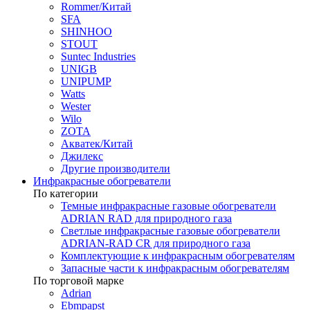
Rommer/Китай
SFA
SHINHOO
STOUT
Suntec Industries
UNIGB
UNIPUMP
Watts
Wester
Wilo
ZOTA
Акватек/Китай
Джилекс
Другие производители
Инфракрасные обогреватели
По категории
Темные инфракрасные газовые обогреватели
ADRIAN RAD для природного газа
Светлые инфракрасные газовые обогреватели
ADRIAN-RAD CR для природного газа
Комплектующие к инфракрасным обогревателям
Запасные части к инфракрасным обогревателям
По торговой марке
Adrian
Ebmpapst