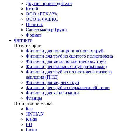
Другие производители
Китай
ООО «РЕХАУ»
ООО К-ФЛЕКС
Политэк
Сантехмастер Групп
Формат
Фитинги
По категории
Фитинги для полипропиленовых труб
Фитинги для труб из сшитого полиэтилена
Фитинги для металлопластиковых труб
Фитинги для стальных труб (резьбовые)
Фитинги для труб из полиэтилена низкого
давления (ПНД)
Фитинги для медных труб
Фитинги для труб из нержавеющей стали
Фитинги для канализации
Фланцы
По торговой марке
Itap
JINTIAN
Kalde
LD
Luxor