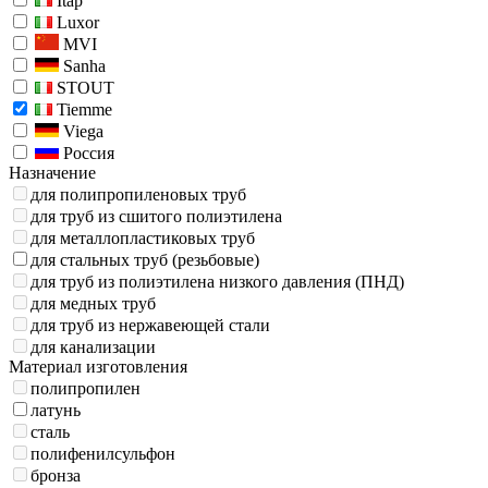
Itap
Luxor
MVI
Sanha
STOUT
Tiemme
Viega
Россия
Назначение
для полипропиленовых труб
для труб из сшитого полиэтилена
для металлопластиковых труб
для стальных труб (резьбовые)
для труб из полиэтилена низкого давления (ПНД)
для медных труб
для труб из нержавеющей стали
для канализации
Материал изготовления
полипропилен
латунь
сталь
полифенилсульфон
бронза