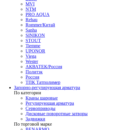
MVI
NTM
PRO AQUA
Rehau
Rommer/Китай
Sanha
SINIKON
STOUT
Tiemme
UPONOR
Viega
Wester
АКВАТЕК/Россия
Политэк
Россия
ТПК Татполимер
Запорно-регулирующая арматура
По категории
Краны шаровые
Регулирующая арматура
Сервоприводы
Дисковые поворотные затворы
Задвижки
По торговой марке
BENARMO