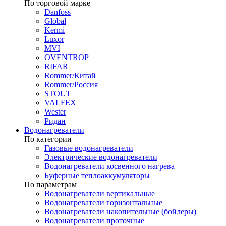
По торговой марке
Danfoss
Global
Kermi
Luxor
MVI
OVENTROP
RIFAR​
Rommer/Китай
Rommer/Россия
STOUT
VALFEX
Wester
Ридан
Водонагреватели
По категории
Газовые водонагреватели
Электрические водонагреватели
Водонагреватели косвенного нагрева
Буферные теплоаккумуляторы
По параметрам
Водонагреватели вертикальные
Водонагреватели горизонтальные
Водонагреватели накопительные (бойлеры)
Водонагреватели проточные