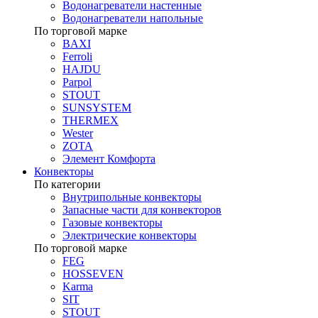
Водонагреватели настенные
Водонагреватели напольные
По торговой марке
BAXI
Ferroli
HAJDU
Parpol
STOUT
SUNSYSTEM
THERMEX
Wester
ZOTA
Элемент Комфорта
Конвекторы
По категории
Внутрипольные конвекторы
Запасные части для конвекторов
Газовые конвекторы
Электрические конвекторы
По торговой марке
FEG
HOSSEVEN
Karma
SIT
STOUT