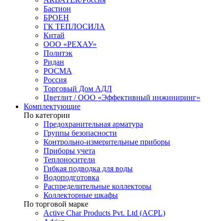
Бастион
БРОЕН
ГК ТЕПЛОСИЛА
Китай
ООО «РЕХАУ»
Политэк
Ридан
РОСМА
Россия
Торговый Дом АДЛ
Цветлит / ООО «Эффективный инжиниринг»
Комплектующие
По категории
Предохранительная арматура
Группы безопасности
Контрольно-измерительные приборы
Приборы учета
Теплоносители
Гибкая подводка для воды
Водоподготовка
Распределительные коллекторы
Коллекторные шкафы
По торговой марке
Active Char Products Pvt. Ltd (ACPL)