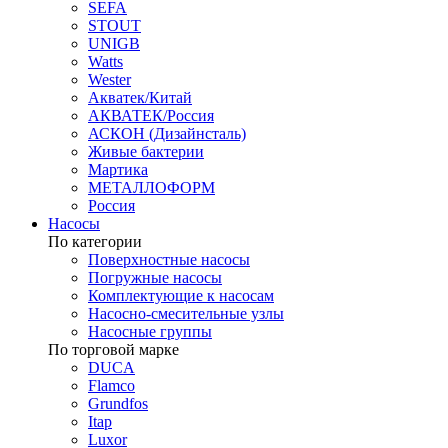
SEFA
STOUT
UNIGB
Watts
Wester
Акватек/Китай
АКВАТЕК/Россия
АСКОН (Дизайнсталь)
Живые бактерии
Мартика
МЕТАЛЛОФОРМ
Россия
Насосы
По категории
Поверхностные насосы
Погружные насосы
Комплектующие к насосам
Насосно-смесительные узлы
Насосные группы
По торговой марке
DUCA
Flamco
Grundfos
Itap
Luxor