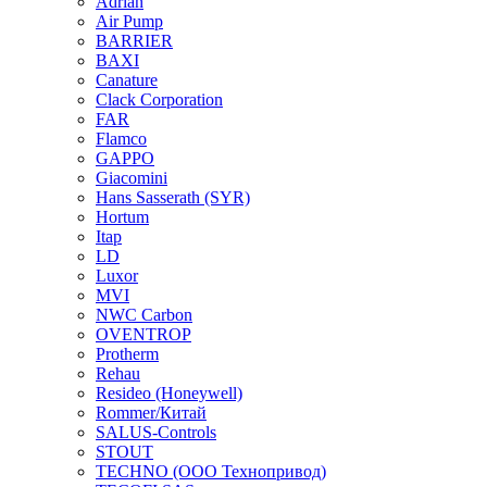
Adrian
Air Pump
BARRIER
BAXI
Canature
Clack Corporation
FAR
Flamco
GAPPO
Giacomini
Hans Sasserath (SYR)
Hortum
Itap
LD
Luxor
MVI
NWC Carbon
OVENTROP
Protherm
Rehau
Resideo (Honeywell)
Rommer/Китай
SALUS-Controls
STOUT
TECHNO (ООО Технопривод)