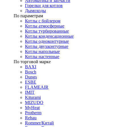
Автоматика и запчасти
Горелки для котлов
Дымоходы
По параметрам
Котлы с бойлером
Котлы атмосферные
Котлы турбированные
Котлы конденсационные
Котлы одноконтурные
Котлы двухконтурные
Котлы напольные
Котлы настенные
По торговой марке
BAXI
Bosch
Dungs
ESBE
FLAMEAIR
IMIT
Kiturami
MIZUDO
MyHeat
Protherm
Rehau
Rommer/Китай