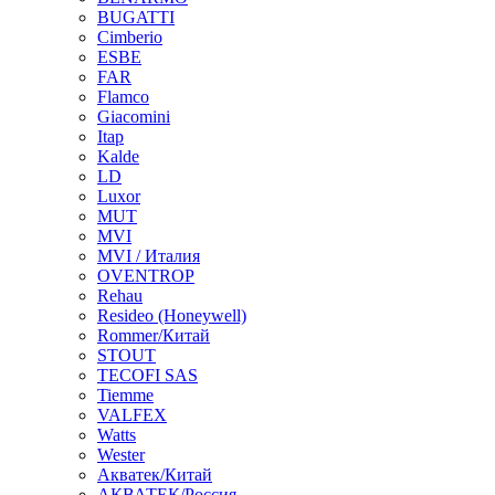
BUGATTI
Cimberio
ESBE
FAR
Flamco
Giacomini
Itap
Kalde
LD
Luxor
MUT
MVI
MVI / Италия
OVENTROP
Rehau
Resideo (Honeywell)
Rommer/Китай
STOUT
TECOFI SAS
Tiemme
VALFEX
Watts
Wester
Акватек/Китай
АКВАТЕК/Россия