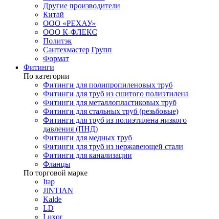
Другие производители
Китай
ООО «РЕХАУ»
ООО К-ФЛЕКС
Политэк
Сантехмастер Групп
Формат
Фитинги
По категории
Фитинги для полипропиленовых труб
Фитинги для труб из сшитого полиэтилена
Фитинги для металлопластиковых труб
Фитинги для стальных труб (резьбовые)
Фитинги для труб из полиэтилена низкого
давления (ПНД)
Фитинги для медных труб
Фитинги для труб из нержавеющей стали
Фитинги для канализации
Фланцы
По торговой марке
Itap
JINTIAN
Kalde
LD
Luxor