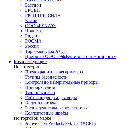
Бастион
БРОЕН
ГК ТЕПЛОСИЛА
Китай
ООО «РЕХАУ»
Политэк
Ридан
РОСМА
Россия
Торговый Дом АДЛ
Цветлит / ООО «Эффективный инжиниринг»
Комплектующие
По категории
Предохранительная арматура
Группы безопасности
Контрольно-измерительные приборы
Приборы учета
Теплоносители
Гибкая подводка для воды
Водоподготовка
Распределительные коллекторы
Коллекторные шкафы
По торговой марке
Active Char Products Pvt. Ltd (ACPL)