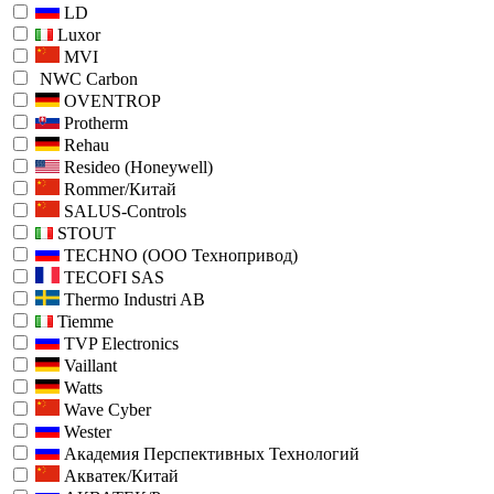
LD
Luxor
MVI
NWC Carbon
OVENTROP
Protherm
Rehau
Resideo (Honeywell)
Rommer/Китай
SALUS-Controls
STOUT
TECHNO (ООО Технопривод)
TECOFI SAS
Thermo Industri AB
Tiemme
TVP Electronics
Vaillant
Watts
Wave Cyber
Wester
Академия Перспективных Технологий
Акватек/Китай