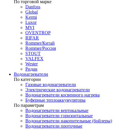
По торговой марке
Danfoss
Global
Kermi
Luxor
MVI
OVENTROP
RIFAR​
Rommer/Китай
Rommer/Россия
STOUT
VALFEX
Wester
Ридан
Водонагреватели
По категории
Газовые водонагреватели
Электрические водонагреватели
Водонагреватели косвенного нагрева
Буферные теплоаккумуляторы
По параметрам
Водонагреватели вертикальные
Водонагреватели горизонтальные
Водонагреватели накопительные (бойлеры)
Водонагреватели проточные