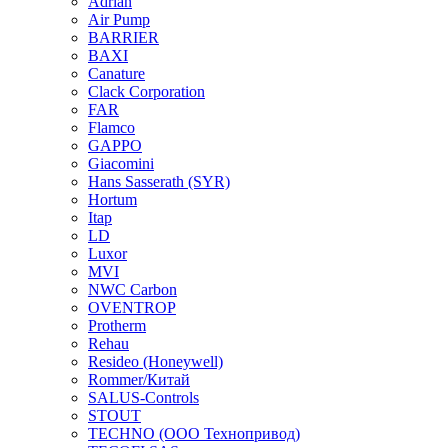
Adrian
Air Pump
BARRIER
BAXI
Canature
Clack Corporation
FAR
Flamco
GAPPO
Giacomini
Hans Sasserath (SYR)
Hortum
Itap
LD
Luxor
MVI
NWC Carbon
OVENTROP
Protherm
Rehau
Resideo (Honeywell)
Rommer/Китай
SALUS-Controls
STOUT
TECHNO (ООО Технопривод)