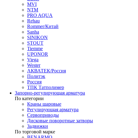
MVI
NTM
PRO AQUA
Rehau
Rommer/Китай
Sanha
SINIKON
STOUT
Tiemme
UPONOR
Viega
Wester
АКВАТЕК/Россия
Политэк
Россия
ТПК Татполимер
Запорно-регулирующая арматура
По категории
Краны шаровые
Регулирующая арматура
Сервоприводы
Дисковые поворотные затворы
Задвижки
По торговой марке
BENARMO