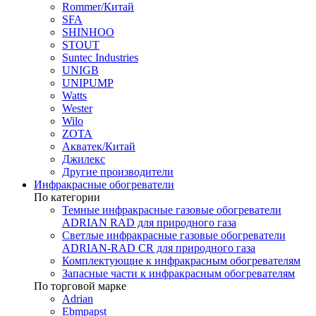
Rommer/Китай
SFA
SHINHOO
STOUT
Suntec Industries
UNIGB
UNIPUMP
Watts
Wester
Wilo
ZOTA
Акватек/Китай
Джилекс
Другие производители
Инфракрасные обогреватели
По категории
Темные инфракрасные газовые обогреватели
ADRIAN RAD для природного газа
Светлые инфракрасные газовые обогреватели
ADRIAN-RAD CR для природного газа
Комплектующие к инфракрасным обогревателям
Запасные части к инфракрасным обогревателям
По торговой марке
Adrian
Ebmpapst