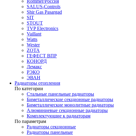
Rommer/Россия
SALUS-Controls
Shir Gas Pasargad
SIT
STOUT
TVP Electronics
Vaillant
Watts
Wester
ZOTA
ГЕФЕСТ ВПР
КОНОРД
Лемакс
РЭКО
ЭВАН
Радиаторы отопления
По категории
Стальные панельные радиаторы
Биметаллические секционные радиаторы
Биметаллические монолитные радиаторы
Алюминиевые секционные радиаторы
Комплектующие к радиаторам
По параметрам
Радиаторы секционные
Радиаторы панельные