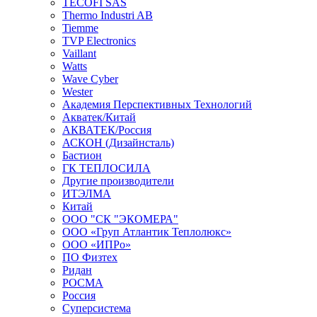
TECOFI SAS
Thermo Industri AB
Tiemme
TVP Electronics
Vaillant
Watts
Wave Cyber
Wester
Академия Перспективных Технологий
Акватек/Китай
АКВАТЕК/Россия
АСКОН (Дизайнсталь)
Бастион
ГК ТЕПЛОСИЛА
Другие производители
ИТЭЛМА
Китай
ООО "СК "ЭКОМЕРА"
ООО «Груп Атлантик Теплолюкс»
ООО «ИПРо»
ПО Физтех
Ридан
РОСМА
Россия
Суперсистема