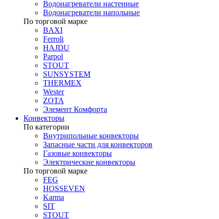
Водонагреватели настенные
Водонагреватели напольные
По торговой марке
BAXI
Ferroli
HAJDU
Parpol
STOUT
SUNSYSTEM
THERMEX
Wester
ZOTA
Элемент Комфорта
Конвекторы
По категории
Внутрипольные конвекторы
Запасные части для конвекторов
Газовые конвекторы
Электрические конвекторы
По торговой марке
FEG
HOSSEVEN
Karma
SIT
STOUT