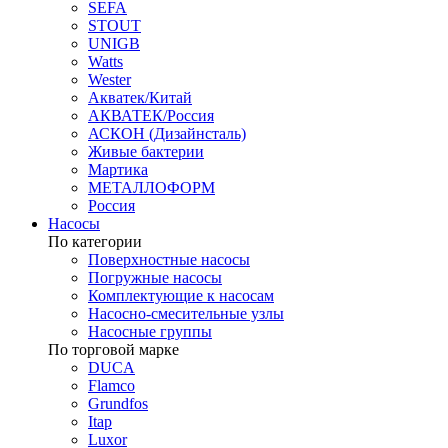
SEFA
STOUT
UNIGB
Watts
Wester
Акватек/Китай
АКВАТЕК/Россия
АСКОН (Дизайнсталь)
Живые бактерии
Мартика
МЕТАЛЛОФОРМ
Россия
Насосы
По категории
Поверхностные насосы
Погружные насосы
Комплектующие к насосам
Насосно-смесительные узлы
Насосные группы
По торговой марке
DUCA
Flamco
Grundfos
Itap
Luxor