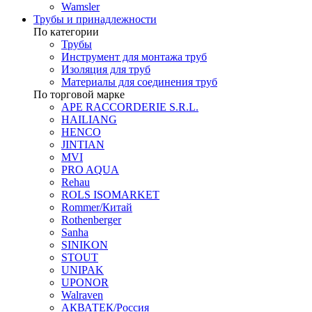
Wamsler
Трубы и принадлежности
По категории
Трубы
Инструмент для монтажа труб
Изоляция для труб
Материалы для соединения труб
По торговой марке
APE RACCORDERIE S.R.L.
HAILIANG
HENCO
JINTIAN
MVI
PRO AQUA
Rehau
ROLS ISOMARKET
Rommer/Китай
Rothenberger
Sanha
SINIKON
STOUT
UNIPAK
UPONOR
Walraven
АКВАТЕК/Россия