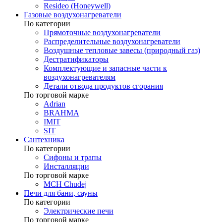
Resideo (Honeywell)
Газовые воздухонагреватели
По категории
Прямоточные воздухонагреватели
Распределительные воздухонагреватели
Воздушные тепловые завесы (природный газ)
Дестратификаторы
Комплектующие и запасные части к
воздухонагревателям
Детали отвода продуктов сгорания
По торговой марке
Adrian
BRAHMA
IMIT
SIT
Сантехника
По категории
Сифоны и трапы
Инсталляции
По торговой марке
MCH Chudej
Печи для бани, сауны
По категории
Электрические печи
По торговой марке