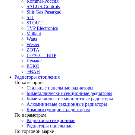
Rommer/Россия
SALUS-Controls
Shir Gas Pasargad
SIT
STOUT
TVP Electronics
Vaillant
Watts
Wester
ZOTA
ГЕФЕСТ ВПР
Лемакс
РЭКО
ЭВАН
Радиаторы отопления
По категории
Стальные панельные радиаторы
Биметаллические секционные радиаторы
Биметаллические монолитные радиаторы
Алюминиевые секционные радиаторы
Комплектующие к радиаторам
По параметрам
Радиаторы секционные
Радиаторы панельные
По торговой марке