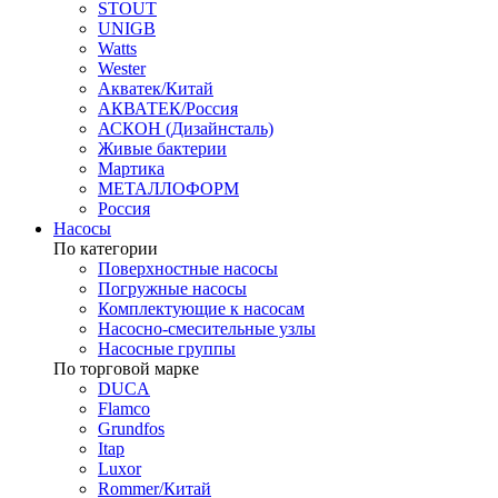
STOUT
UNIGB
Watts
Wester
Акватек/Китай
АКВАТЕК/Россия
АСКОН (Дизайнсталь)
Живые бактерии
Мартика
МЕТАЛЛОФОРМ
Россия
Насосы
По категории
Поверхностные насосы
Погружные насосы
Комплектующие к насосам
Насосно-смесительные узлы
Насосные группы
По торговой марке
DUCA
Flamco
Grundfos
Itap
Luxor
Rommer/Китай