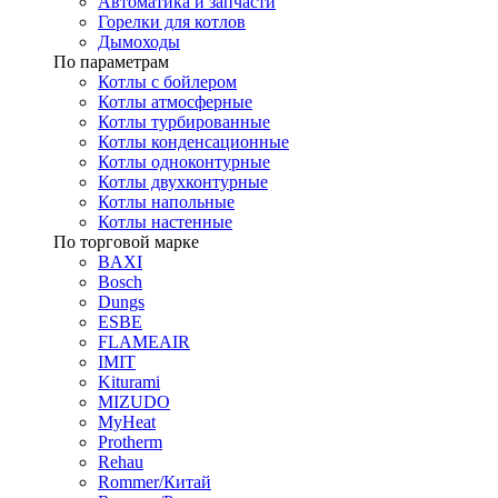
Автоматика и запчасти
Горелки для котлов
Дымоходы
По параметрам
Котлы с бойлером
Котлы атмосферные
Котлы турбированные
Котлы конденсационные
Котлы одноконтурные
Котлы двухконтурные
Котлы напольные
Котлы настенные
По торговой марке
BAXI
Bosch
Dungs
ESBE
FLAMEAIR
IMIT
Kiturami
MIZUDO
MyHeat
Protherm
Rehau
Rommer/Китай