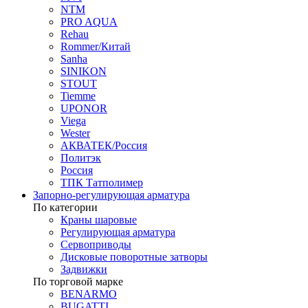
NTM
PRO AQUA
Rehau
Rommer/Китай
Sanha
SINIKON
STOUT
Tiemme
UPONOR
Viega
Wester
АКВАТЕК/Россия
Политэк
Россия
ТПК Татполимер
Запорно-регулирующая арматура
По категории
Краны шаровые
Регулирующая арматура
Сервоприводы
Дисковые поворотные затворы
Задвижки
По торговой марке
BENARMO
BUGATTI