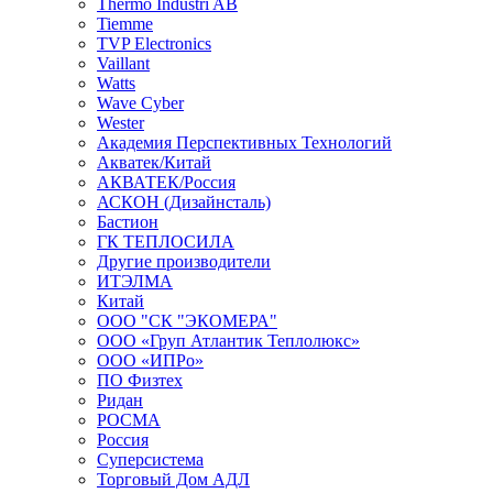
Thermo Industri AB
Tiemme
TVP Electronics
Vaillant
Watts
Wave Cyber
Wester
Академия Перспективных Технологий
Акватек/Китай
АКВАТЕК/Россия
АСКОН (Дизайнсталь)
Бастион
ГК ТЕПЛОСИЛА
Другие производители
ИТЭЛМА
Китай
ООО "СК "ЭКОМЕРА"
ООО «Груп Атлантик Теплолюкс»
ООО «ИПРо»
ПО Физтех
Ридан
РОСМА
Россия
Суперсистема
Торговый Дом АДЛ