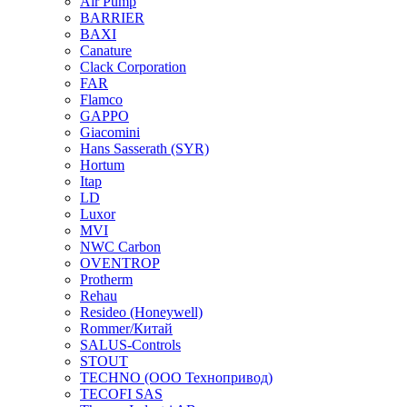
Air Pump
BARRIER
BAXI
Canature
Clack Corporation
FAR
Flamco
GAPPO
Giacomini
Hans Sasserath (SYR)
Hortum
Itap
LD
Luxor
MVI
NWC Carbon
OVENTROP
Protherm
Rehau
Resideo (Honeywell)
Rommer/Китай
SALUS-Controls
STOUT
TECHNO (ООО Технопривод)
TECOFI SAS