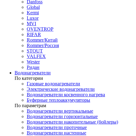
Danfoss
Global
Kermi
Luxor
MVI
OVENTROP
RIFAR​
Rommer/Китай
Rommer/Россия
STOUT
VALFEX
Wester
Ридан
Водонагреватели
По категории
Газовые водонагреватели
Электрические водонагреватели
Водонагреватели косвенного нагрева
Буферные теплоаккумуляторы
По параметрам
Водонагреватели вертикальные
Водонагреватели горизонтальные
Водонагреватели накопительные (бойлеры)
Водонагреватели проточные
Водонагреватели настенные