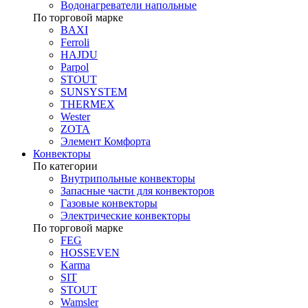
Водонагреватели напольные
По торговой марке
BAXI
Ferroli
HAJDU
Parpol
STOUT
SUNSYSTEM
THERMEX
Wester
ZOTA
Элемент Комфорта
Конвекторы
По категории
Внутрипольные конвекторы
Запасные части для конвекторов
Газовые конвекторы
Электрические конвекторы
По торговой марке
FEG
HOSSEVEN
Karma
SIT
STOUT
Wamsler