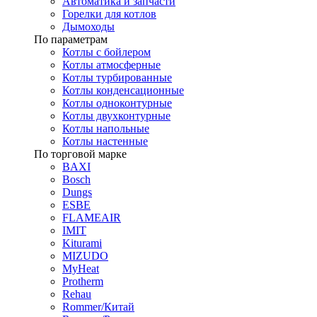
Автоматика и запчасти
Горелки для котлов
Дымоходы
По параметрам
Котлы с бойлером
Котлы атмосферные
Котлы турбированные
Котлы конденсационные
Котлы одноконтурные
Котлы двухконтурные
Котлы напольные
Котлы настенные
По торговой марке
BAXI
Bosch
Dungs
ESBE
FLAMEAIR
IMIT
Kiturami
MIZUDO
MyHeat
Protherm
Rehau
Rommer/Китай