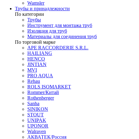
Wamsler
Трубы и принадлежности
По категории
Трубы
Инструмент для монтажа труб
Изоляция для труб
Материалы для соединения труб
По торговой марке
APE RACCORDERIE S.R.L.
HAILIANG
HENCO
JINTIAN
MVI
PRO AQUA
Rehau
ROLS ISOMARKET
Rommer/Китай
Rothenberger
Sanha
SINIKON
STOUT
UNIPAK
UPONOR
Walraven
АКВАТЕК/Россия