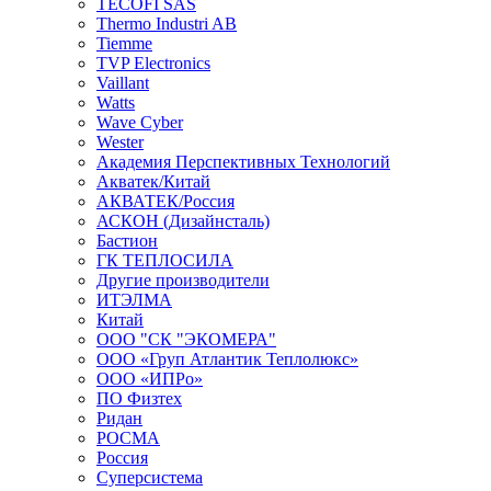
TECOFI SAS
Thermo Industri AB
Tiemme
TVP Electronics
Vaillant
Watts
Wave Cyber
Wester
Академия Перспективных Технологий
Акватек/Китай
АКВАТЕК/Россия
АСКОН (Дизайнсталь)
Бастион
ГК ТЕПЛОСИЛА
Другие производители
ИТЭЛМА
Китай
ООО "СК "ЭКОМЕРА"
ООО «Груп Атлантик Теплолюкс»
ООО «ИПРо»
ПО Физтех
Ридан
РОСМА
Россия
Суперсистема