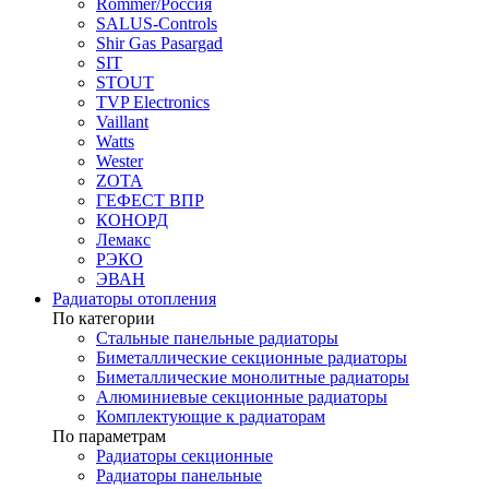
Rommer/Россия
SALUS-Controls
Shir Gas Pasargad
SIT
STOUT
TVP Electronics
Vaillant
Watts
Wester
ZOTA
ГЕФЕСТ ВПР
КОНОРД
Лемакс
РЭКО
ЭВАН
Радиаторы отопления
По категории
Стальные панельные радиаторы
Биметаллические секционные радиаторы
Биметаллические монолитные радиаторы
Алюминиевые секционные радиаторы
Комплектующие к радиаторам
По параметрам
Радиаторы секционные
Радиаторы панельные