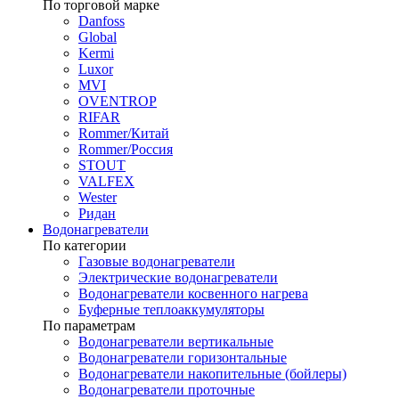
По торговой марке
Danfoss
Global
Kermi
Luxor
MVI
OVENTROP
RIFAR​
Rommer/Китай
Rommer/Россия
STOUT
VALFEX
Wester
Ридан
Водонагреватели
По категории
Газовые водонагреватели
Электрические водонагреватели
Водонагреватели косвенного нагрева
Буферные теплоаккумуляторы
По параметрам
Водонагреватели вертикальные
Водонагреватели горизонтальные
Водонагреватели накопительные (бойлеры)
Водонагреватели проточные