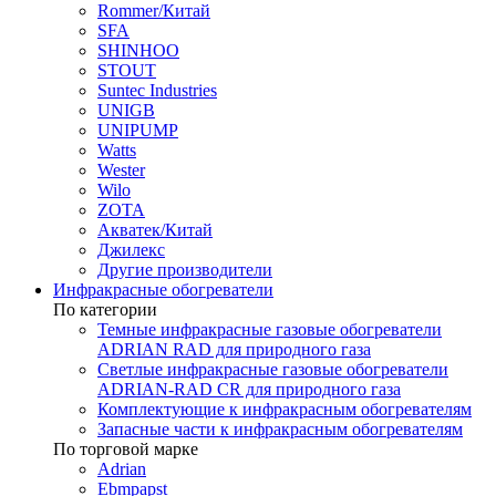
Rommer/Китай
SFA
SHINHOO
STOUT
Suntec Industries
UNIGB
UNIPUMP
Watts
Wester
Wilo
ZOTA
Акватек/Китай
Джилекс
Другие производители
Инфракрасные обогреватели
По категории
Темные инфракрасные газовые обогреватели
ADRIAN RAD для природного газа
Светлые инфракрасные газовые обогреватели
ADRIAN-RAD CR для природного газа
Комплектующие к инфракрасным обогревателям
Запасные части к инфракрасным обогревателям
По торговой марке
Adrian
Ebmpapst