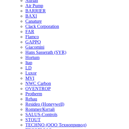
Adrian
Air Pump
BARRIER
BAXI
Canature
Clack Corporation
FAR
Flamco
GAPPO
Giacomini
Hans Sasserath (SYR)
Hortum
Itap
LD
Luxor
MVI
NWC Carbon
OVENTROP
Protherm
Rehau
Resideo (Honeywell)
Rommer/Китай
SALUS-Controls
STOUT
TECHNO (ООО Технопривод)