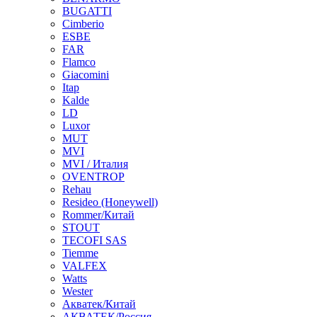
BUGATTI
Cimberio
ESBE
FAR
Flamco
Giacomini
Itap
Kalde
LD
Luxor
MUT
MVI
MVI / Италия
OVENTROP
Rehau
Resideo (Honeywell)
Rommer/Китай
STOUT
TECOFI SAS
Tiemme
VALFEX
Watts
Wester
Акватек/Китай
АКВАТЕК/Россия