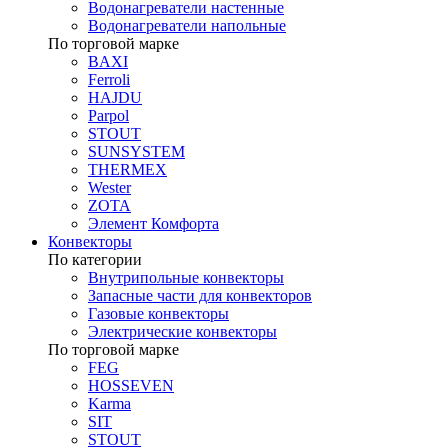
Водонагреватели настенные
Водонагреватели напольные
По торговой марке
BAXI
Ferroli
HAJDU
Parpol
STOUT
SUNSYSTEM
THERMEX
Wester
ZOTA
Элемент Комфорта
Конвекторы
По категории
Внутрипольные конвекторы
Запасные части для конвекторов
Газовые конвекторы
Электрические конвекторы
По торговой марке
FEG
HOSSEVEN
Karma
SIT
STOUT