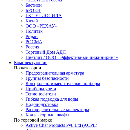
Бастион
БРОЕН
ГК ТЕПЛОСИЛА
Китай
ООО «РЕХАУ»
Политэк
Ридан
РОСМА
Россия
Торговый Дом АДЛ
Цветлит / ООО «Эффективный инжиниринг»
Комплектующие
По категории
Предохранительная арматура
Группы безопасности
Контрольно-измерительные приборы
Приборы учета
Теплоносители
Гибкая подводка для воды
Водоподготовка
Распределительные коллекторы
Коллекторные шкафы
По торговой марке
Active Char Products Pvt. Ltd (ACPL)