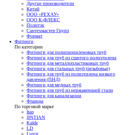
Другие производители
Китай
ООО «РЕХАУ»
ООО К-ФЛЕКС
Политэк
Сантехмастер Групп
Формат
Фитинги
По категории
Фитинги для полипропиленовых труб
Фитинги для труб из сшитого полиэтилена
Фитинги для металлопластиковых труб
Фитинги для стальных труб (резьбовые)
Фитинги для труб из полиэтилена низкого
давления (ПНД)
Фитинги для медных труб
Фитинги для труб из нержавеющей стали
Фитинги для канализации
Фланцы
По торговой марке
Itap
JINTIAN
Kalde
LD
Luxor