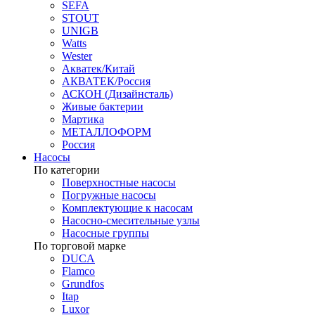
SEFA
STOUT
UNIGB
Watts
Wester
Акватек/Китай
АКВАТЕК/Россия
АСКОН (Дизайнсталь)
Живые бактерии
Мартика
МЕТАЛЛОФОРМ
Россия
Насосы
По категории
Поверхностные насосы
Погружные насосы
Комплектующие к насосам
Насосно-смесительные узлы
Насосные группы
По торговой марке
DUCA
Flamco
Grundfos
Itap
Luxor