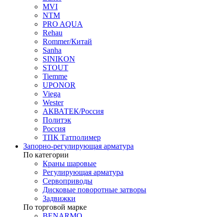
MVI
NTM
PRO AQUA
Rehau
Rommer/Китай
Sanha
SINIKON
STOUT
Tiemme
UPONOR
Viega
Wester
АКВАТЕК/Россия
Политэк
Россия
ТПК Татполимер
Запорно-регулирующая арматура
По категории
Краны шаровые
Регулирующая арматура
Сервоприводы
Дисковые поворотные затворы
Задвижки
По торговой марке
BENARMO