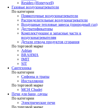
Resideo (Honeywell)
Газовые воздухонагреватели
По категории
Прямоточные воздухонагреватели
Распределительные воздухонагреватели
Воздушные тепловые завесы (природный газ)
Дестратификаторы
Комплектующие и запасные части к
воздухонагревателям
Детали отвода продуктов сгорания
По торговой марке
Adrian
BRAHMA
IMIT
SIT
Сантехника
По категории
Сифоны и трапы
Инсталляции
По торговой марке
MCH Chudej
Печи для бани, сауны
По категории
Электрические печи
По торговой марке