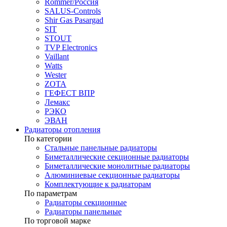
Rommer/Россия
SALUS-Controls
Shir Gas Pasargad
SIT
STOUT
TVP Electronics
Vaillant
Watts
Wester
ZOTA
ГЕФЕСТ ВПР
Лемакс
РЭКО
ЭВАН
Радиаторы отопления
По категории
Стальные панельные радиаторы
Биметаллические секционные радиаторы
Биметаллические монолитные радиаторы
Алюминиевые секционные радиаторы
Комплектующие к радиаторам
По параметрам
Радиаторы секционные
Радиаторы панельные
По торговой марке