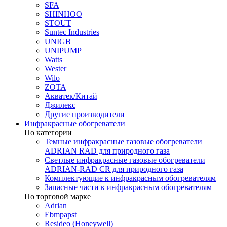
SFA
SHINHOO
STOUT
Suntec Industries
UNIGB
UNIPUMP
Watts
Wester
Wilo
ZOTA
Акватек/Китай
Джилекс
Другие производители
Инфракрасные обогреватели
По категории
Темные инфракрасные газовые обогреватели
ADRIAN RAD для природного газа
Светлые инфракрасные газовые обогреватели
ADRIAN-RAD CR для природного газа
Комплектующие к инфракрасным обогревателям
Запасные части к инфракрасным обогревателям
По торговой марке
Adrian
Ebmpapst
Resideo (Honeywell)