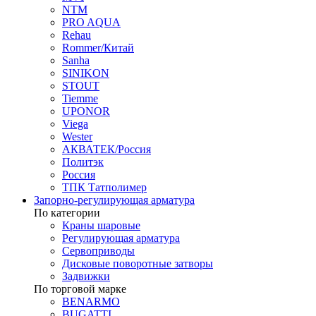
NTM
PRO AQUA
Rehau
Rommer/Китай
Sanha
SINIKON
STOUT
Tiemme
UPONOR
Viega
Wester
АКВАТЕК/Россия
Политэк
Россия
ТПК Татполимер
Запорно-регулирующая арматура
По категории
Краны шаровые
Регулирующая арматура
Сервоприводы
Дисковые поворотные затворы
Задвижки
По торговой марке
BENARMO
BUGATTI