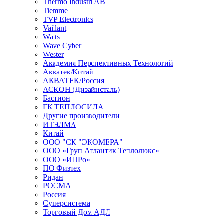
Thermo Industri AB
Tiemme
TVP Electronics
Vaillant
Watts
Wave Cyber
Wester
Академия Перспективных Технологий
Акватек/Китай
АКВАТЕК/Россия
АСКОН (Дизайнсталь)
Бастион
ГК ТЕПЛОСИЛА
Другие производители
ИТЭЛМА
Китай
ООО "СК "ЭКОМЕРА"
ООО «Груп Атлантик Теплолюкс»
ООО «ИПРо»
ПО Физтех
Ридан
РОСМА
Россия
Суперсистема
Торговый Дом АДЛ