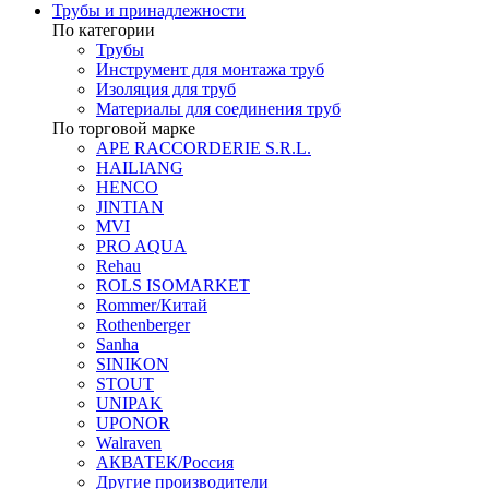
Трубы и принадлежности
По категории
Трубы
Инструмент для монтажа труб
Изоляция для труб
Материалы для соединения труб
По торговой марке
APE RACCORDERIE S.R.L.
HAILIANG
HENCO
JINTIAN
MVI
PRO AQUA
Rehau
ROLS ISOMARKET
Rommer/Китай
Rothenberger
Sanha
SINIKON
STOUT
UNIPAK
UPONOR
Walraven
АКВАТЕК/Россия
Другие производители