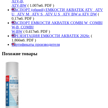
ATV-B,
ATV-BW
( 1.007мб. PDF )
ПАСПОРТ (общий) ЕМКОСТИ АКВАТЕК ATV_ ATV
U_ ATV M_ ATV S_ ATV U S_ ATV BW и ATV DW
(
0.17мб. PDF )
ПАСПОРТ ЕМКОСТИ АКВАТЕК COMBI W_COMBI
W-B_COMBI
W-BW
( 0.417мб. PDF )
ПРЕЗЕНТАЦИЯ ЕМКОСТИ АКВАТЕК 2026г.
(
1.866мб. PDF )
Сертификаты производителя
Похожие товары