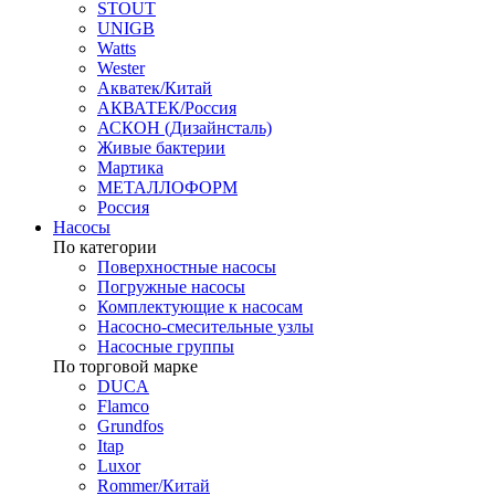
STOUT
UNIGB
Watts
Wester
Акватек/Китай
АКВАТЕК/Россия
АСКОН (Дизайнсталь)
Живые бактерии
Мартика
МЕТАЛЛОФОРМ
Россия
Насосы
По категории
Поверхностные насосы
Погружные насосы
Комплектующие к насосам
Насосно-смесительные узлы
Насосные группы
По торговой марке
DUCA
Flamco
Grundfos
Itap
Luxor
Rommer/Китай