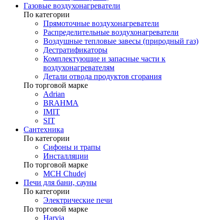
Газовые воздухонагреватели
По категории
Прямоточные воздухонагреватели
Распределительные воздухонагреватели
Воздушные тепловые завесы (природный газ)
Дестратификаторы
Комплектующие и запасные части к
воздухонагревателям
Детали отвода продуктов сгорания
По торговой марке
Adrian
BRAHMA
IMIT
SIT
Сантехника
По категории
Сифоны и трапы
Инсталляции
По торговой марке
MCH Chudej
Печи для бани, сауны
По категории
Электрические печи
По торговой марке
Harvia