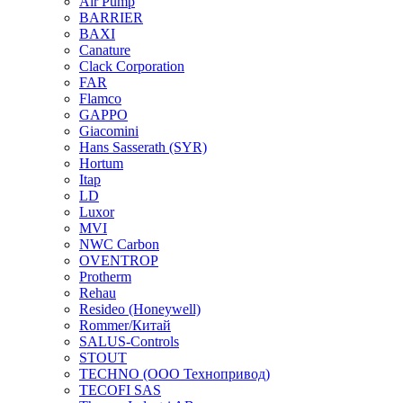
Air Pump
BARRIER
BAXI
Canature
Clack Corporation
FAR
Flamco
GAPPO
Giacomini
Hans Sasserath (SYR)
Hortum
Itap
LD
Luxor
MVI
NWC Carbon
OVENTROP
Protherm
Rehau
Resideo (Honeywell)
Rommer/Китай
SALUS-Controls
STOUT
TECHNO (ООО Технопривод)
TECOFI SAS