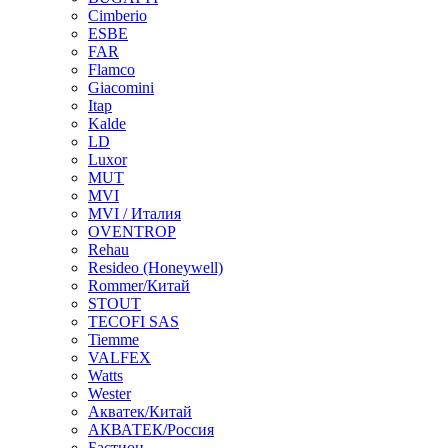
Cimberio
ESBE
FAR
Flamco
Giacomini
Itap
Kalde
LD
Luxor
MUT
MVI
MVI / Италия
OVENTROP
Rehau
Resideo (Honeywell)
Rommer/Китай
STOUT
TECOFI SAS
Tiemme
VALFEX
Watts
Wester
Акватек/Китай
АКВАТЕК/Россия
Бастион