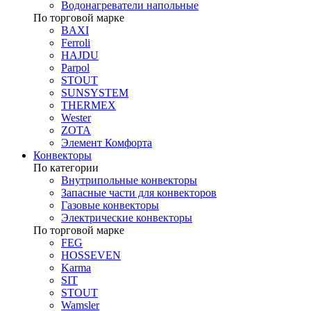
Водонагреватели напольные
По торговой марке
BAXI
Ferroli
HAJDU
Parpol
STOUT
SUNSYSTEM
THERMEX
Wester
ZOTA
Элемент Комфорта
Конвекторы
По категории
Внутрипольные конвекторы
Запасные части для конвекторов
Газовые конвекторы
Электрические конвекторы
По торговой марке
FEG
HOSSEVEN
Karma
SIT
STOUT
Wamsler