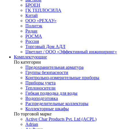
БРОЕН
ГК ТЕПЛОСИЛА
Китай
ООО «РЕХАУ»
Политэк
Ридан
РОСМА
Россия
Торговый Дом АДЛ
Цветлит / ООО «Эффективный инжиниринг»
Комплектующие
По категории
Предохранительная арматура
Группы безопасности
Контрольно-измерительные приборы
Приборы учета
Теплоносители
Гибкая подводка для воды
Водоподготовка
Распределительные коллекторы
Коллекторные шкафы
По торговой марке
Active Char Products Pvt. Ltd (ACPL)
Adrian