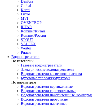
Danfoss
Global
Kermi
Luxor
MVI
OVENTROP
RIFAR​
Rommer/Китай
Rommer/Россия
STOUT
VALFEX
Wester
Ридан
Водонагреватели
По категории
Газовые водонагреватели
Электрические водонагреватели
Водонагреватели косвенного нагрева
Буферные теплоаккумуляторы
По параметрам
Водонагреватели вертикальные
Водонагреватели горизонтальные
Водонагреватели накопительные (бойлеры)
Водонагреватели проточные
Водонагреватели настенные