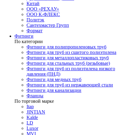
Китай
ООО «РЕХАУ»
ООО К-ФЛЕКС
Политэк
Сантехмастер Групп
Формат
Фитинги
По категории
Фитинги для полипропиленовых труб
Фитинги для труб из сшитого полиэтилена
Фитинги для металлопластиковых труб
Фитинги для стальных труб (резьбовые)
Фитинги для труб из полиэтилена низкого
давления (ПНД)
Фитинги для медных труб
Фитинги для труб из нержавеющей стали
Фитинги для канализации
Фланцы
По торговой марке
Itap
JINTIAN
Kalde
LD
Luxor
MVI