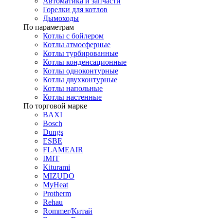
Автоматика и запчасти
Горелки для котлов
Дымоходы
По параметрам
Котлы с бойлером
Котлы атмосферные
Котлы турбированные
Котлы конденсационные
Котлы одноконтурные
Котлы двухконтурные
Котлы напольные
Котлы настенные
По торговой марке
BAXI
Bosch
Dungs
ESBE
FLAMEAIR
IMIT
Kiturami
MIZUDO
MyHeat
Protherm
Rehau
Rommer/Китай