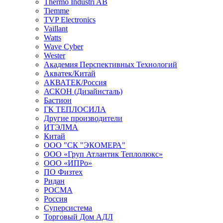
Thermo Industri AB
Tiemme
TVP Electronics
Vaillant
Watts
Wave Cyber
Wester
Академия Перспективных Технологий
Акватек/Китай
АКВАТЕК/Россия
АСКОН (Дизайнсталь)
Бастион
ГК ТЕПЛОСИЛА
Другие производители
ИТЭЛМА
Китай
ООО "СК "ЭКОМЕРА"
ООО «Груп Атлантик Теплолюкс»
ООО «ИПРо»
ПО Физтех
Ридан
РОСМА
Россия
Суперсистема
Торговый Дом АДЛ