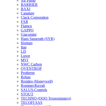
Air Pump
BARRIER
BAXI
Canature
Clack Corporation
FAR
Flamco
GAPPO
Giacomini
Hans Sasserath (SYR)
Hortum
Itap
LD
Luxor
MVI
NWC Carbon
OVENTROP
Protherm
Rehau
Resideo (Honeywell)
Rommer/Китай
SALUS-Controls
STOUT
TECHNO (ООО Технопривод)
TECOFI SAS