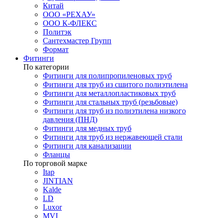
Китай
ООО «РЕХАУ»
ООО К-ФЛЕКС
Политэк
Сантехмастер Групп
Формат
Фитинги
По категории
Фитинги для полипропиленовых труб
Фитинги для труб из сшитого полиэтилена
Фитинги для металлопластиковых труб
Фитинги для стальных труб (резьбовые)
Фитинги для труб из полиэтилена низкого
давления (ПНД)
Фитинги для медных труб
Фитинги для труб из нержавеющей стали
Фитинги для канализации
Фланцы
По торговой марке
Itap
JINTIAN
Kalde
LD
Luxor
MVI