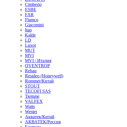
Cimberio
ESBE
FAR
Flamco
Giacomini
Itap
Kalde
LD
Luxor
MUT
MVI
MVI / Италия
OVENTROP
Rehau
Resideo (Honeywell)
Rommer/Китай
STOUT
TECOFI SAS
Tiemme
VALFEX
Watts
Wester
Акватек/Китай
АКВАТЕК/Россия
Бастион