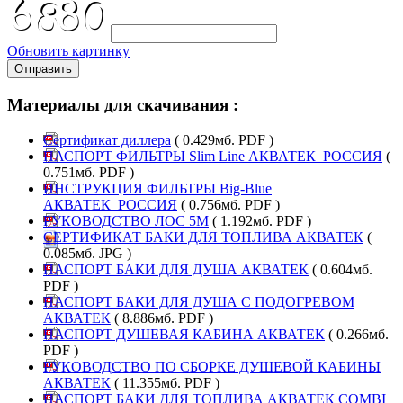
Обновить картинку
Отправить
Материалы для скачивания :
Сертификат диллера
( 0.429мб. PDF )
ПАСПОРТ ФИЛЬТРЫ Slim Line АКВАТЕК_РОССИЯ
(
0.751мб. PDF )
ИНСТРУКЦИЯ ФИЛЬТРЫ Big-Blue
АКВАТЕК_РОССИЯ
( 0.756мб. PDF )
РУКОВОДСТВО ЛОС 5М
( 1.192мб. PDF )
СЕРТИФИКАТ БАКИ ДЛЯ ТОПЛИВА АКВАТЕК
(
0.085мб. JPG )
ПАСПОРТ БАКИ ДЛЯ ДУША АКВАТЕК
( 0.604мб.
PDF )
ПАСПОРТ БАКИ ДЛЯ ДУША С ПОДОГРЕВОМ
АКВАТЕК
( 8.886мб. PDF )
ПАСПОРТ ДУШЕВАЯ КАБИНА АКВАТЕК
( 0.266мб.
PDF )
РУКОВОДСТВО ПО СБОРКЕ ДУШЕВОЙ КАБИНЫ
АКВАТЕК
( 11.355мб. PDF )
ПАСПОРТ БАКИ ДЛЯ ТОПЛИВА АКВАТЕК COMBI