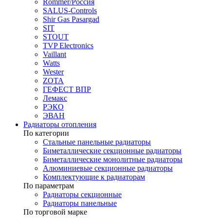
Rommer/Россия
SALUS-Controls
Shir Gas Pasargad
SIT
STOUT
TVP Electronics
Vaillant
Watts
Wester
ZOTA
ГЕФЕСТ ВПР
Лемакс
РЭКО
ЭВАН
Радиаторы отопления
По категории
Стальные панельные радиаторы
Биметаллические секционные радиаторы
Биметаллические монолитные радиаторы
Алюминиевые секционные радиаторы
Комплектующие к радиаторам
По параметрам
Радиаторы секционные
Радиаторы панельные
По торговой марке