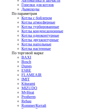
Автоматика и запчасти
Горелки для котлов
Дымоходы
По параметрам
Котлы с бойлером
Котлы атмосферные
Котлы турбированные
Котлы конденсационные
Котлы одноконтурные
Котлы двухконтурные
Котлы напольные
Котлы настенные
По торговой марке
BAXI
Bosch
Dungs
ESBE
FLAMEAIR
IMIT
Kiturami
MIZUDO
MyHeat
Protherm
Rehau
Rommer/Китай