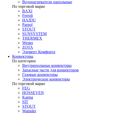
Водонагреватели напольные
По торговой марке
BAXI
Ferroli
HAJDU
Parpol
STOUT
SUNSYSTEM
THERMEX
Wester
ZOTA
Элемент Комфорта
Конвекторы
По категории
Внутрипольные конвекторы
Запасные части для конвекторов
Газовые конвекторы
Электрические конвекторы
По торговой марке
FEG
HOSSEVEN
Karma
SIT
STOUT
Wamsler