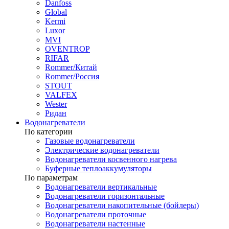
Danfoss
Global
Kermi
Luxor
MVI
OVENTROP
RIFAR​
Rommer/Китай
Rommer/Россия
STOUT
VALFEX
Wester
Ридан
Водонагреватели
По категории
Газовые водонагреватели
Электрические водонагреватели
Водонагреватели косвенного нагрева
Буферные теплоаккумуляторы
По параметрам
Водонагреватели вертикальные
Водонагреватели горизонтальные
Водонагреватели накопительные (бойлеры)
Водонагреватели проточные
Водонагреватели настенные