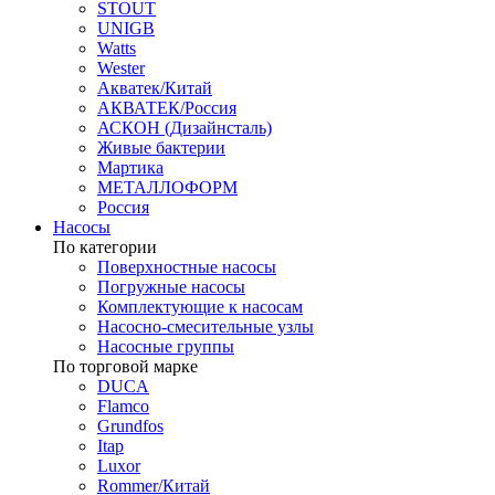
STOUT
UNIGB
Watts
Wester
Акватек/Китай
АКВАТЕК/Россия
АСКОН (Дизайнсталь)
Живые бактерии
Мартика
МЕТАЛЛОФОРМ
Россия
Насосы
По категории
Поверхностные насосы
Погружные насосы
Комплектующие к насосам
Насосно-смесительные узлы
Насосные группы
По торговой марке
DUCA
Flamco
Grundfos
Itap
Luxor
Rommer/Китай