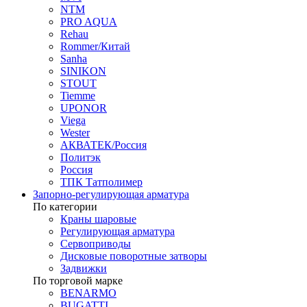
NTM
PRO AQUA
Rehau
Rommer/Китай
Sanha
SINIKON
STOUT
Tiemme
UPONOR
Viega
Wester
АКВАТЕК/Россия
Политэк
Россия
ТПК Татполимер
Запорно-регулирующая арматура
По категории
Краны шаровые
Регулирующая арматура
Сервоприводы
Дисковые поворотные затворы
Задвижки
По торговой марке
BENARMO
BUGATTI