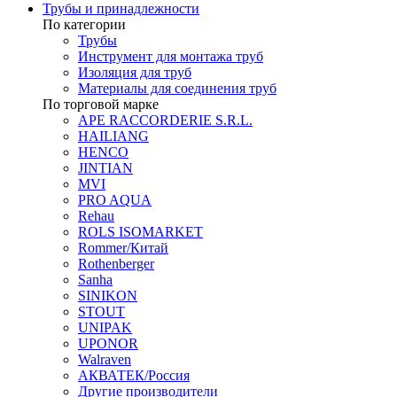
Трубы и принадлежности
По категории
Трубы
Инструмент для монтажа труб
Изоляция для труб
Материалы для соединения труб
По торговой марке
APE RACCORDERIE S.R.L.
HAILIANG
HENCO
JINTIAN
MVI
PRO AQUA
Rehau
ROLS ISOMARKET
Rommer/Китай
Rothenberger
Sanha
SINIKON
STOUT
UNIPAK
UPONOR
Walraven
АКВАТЕК/Россия
Другие производители