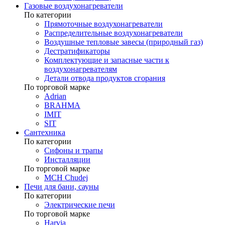
Газовые воздухонагреватели
По категории
Прямоточные воздухонагреватели
Распределительные воздухонагреватели
Воздушные тепловые завесы (природный газ)
Дестратификаторы
Комплектующие и запасные части к
воздухонагревателям
Детали отвода продуктов сгорания
По торговой марке
Adrian
BRAHMA
IMIT
SIT
Сантехника
По категории
Сифоны и трапы
Инсталляции
По торговой марке
MCH Chudej
Печи для бани, сауны
По категории
Электрические печи
По торговой марке
Harvia