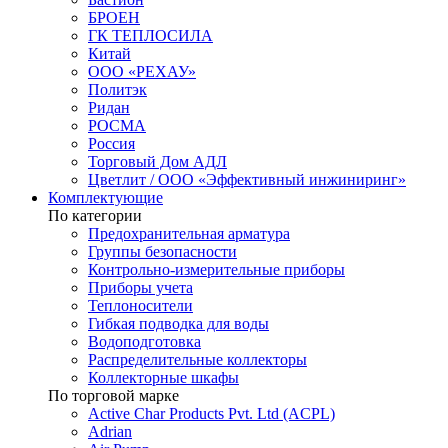
БРОЕН
ГК ТЕПЛОСИЛА
Китай
ООО «РЕХАУ»
Политэк
Ридан
РОСМА
Россия
Торговый Дом АДЛ
Цветлит / ООО «Эффективный инжиниринг»
Комплектующие
По категории
Предохранительная арматура
Группы безопасности
Контрольно-измерительные приборы
Приборы учета
Теплоносители
Гибкая подводка для воды
Водоподготовка
Распределительные коллекторы
Коллекторные шкафы
По торговой марке
Active Char Products Pvt. Ltd (ACPL)
Adrian