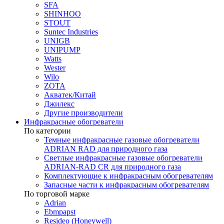
SFA
SHINHOO
STOUT
Suntec Industries
UNIGB
UNIPUMP
Watts
Wester
Wilo
ZOTA
Акватек/Китай
Джилекс
Другие производители
Инфракрасные обогреватели
По категории
Темные инфракрасные газовые обогреватели
ADRIAN RAD для природного газа
Светлые инфракрасные газовые обогреватели
ADRIAN-RAD CR для природного газа
Комплектующие к инфракрасным обогревателям
Запасные части к инфракрасным обогревателям
По торговой марке
Adrian
Ebmpapst
Resideo (Honeywell)