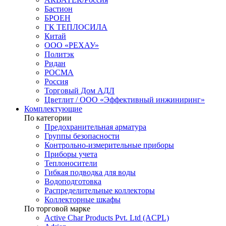
Бастион
БРОЕН
ГК ТЕПЛОСИЛА
Китай
ООО «РЕХАУ»
Политэк
Ридан
РОСМА
Россия
Торговый Дом АДЛ
Цветлит / ООО «Эффективный инжиниринг»
Комплектующие
По категории
Предохранительная арматура
Группы безопасности
Контрольно-измерительные приборы
Приборы учета
Теплоносители
Гибкая подводка для воды
Водоподготовка
Распределительные коллекторы
Коллекторные шкафы
По торговой марке
Active Char Products Pvt. Ltd (ACPL)