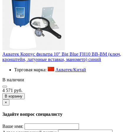
Акватек Корпус фильтра 10" Big Blue FH10 BB-BM (ключ,
кронштейн, латунные вставки, манометр) синий
Торговая марка:
Акватек/Китай
В наличии
4 571 руб.
В корзину
×
Задайте вопрос специалисту
Ваше имя: