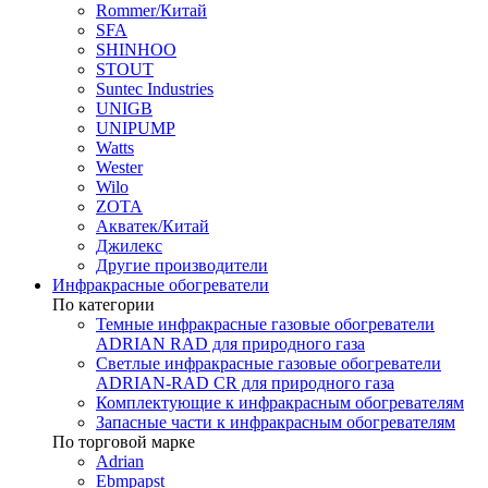
Rommer/Китай
SFA
SHINHOO
STOUT
Suntec Industries
UNIGB
UNIPUMP
Watts
Wester
Wilo
ZOTA
Акватек/Китай
Джилекс
Другие производители
Инфракрасные обогреватели
По категории
Темные инфракрасные газовые обогреватели
ADRIAN RAD для природного газа
Светлые инфракрасные газовые обогреватели
ADRIAN-RAD CR для природного газа
Комплектующие к инфракрасным обогревателям
Запасные части к инфракрасным обогревателям
По торговой марке
Adrian
Ebmpapst