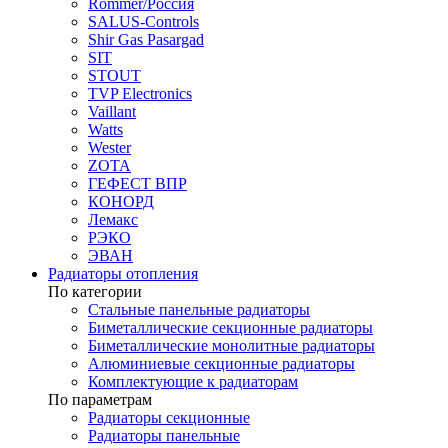
Rommer/Россия
SALUS-Controls
Shir Gas Pasargad
SIT
STOUT
TVP Electronics
Vaillant
Watts
Wester
ZOTA
ГЕФЕСТ ВПР
КОНОРД
Лемакс
РЭКО
ЭВАН
Радиаторы отопления
По категории
Стальные панельные радиаторы
Биметаллические секционные радиаторы
Биметаллические монолитные радиаторы
Алюминиевые секционные радиаторы
Комплектующие к радиаторам
По параметрам
Радиаторы секционные
Радиаторы панельные