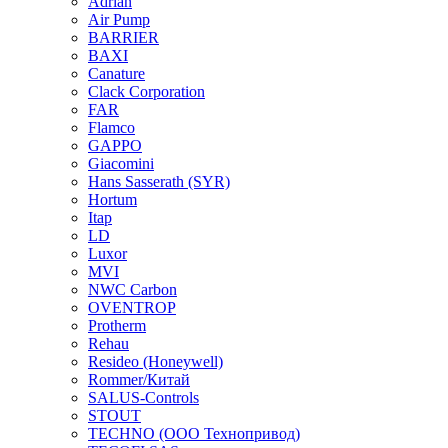
Adrian
Air Pump
BARRIER
BAXI
Canature
Clack Corporation
FAR
Flamco
GAPPO
Giacomini
Hans Sasserath (SYR)
Hortum
Itap
LD
Luxor
MVI
NWC Carbon
OVENTROP
Protherm
Rehau
Resideo (Honeywell)
Rommer/Китай
SALUS-Controls
STOUT
TECHNO (ООО Технопривод)