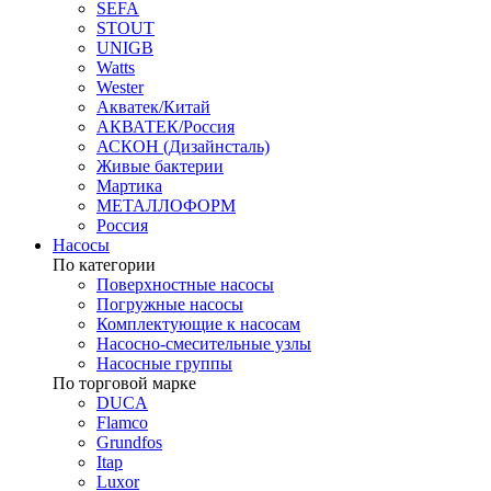
SEFA
STOUT
UNIGB
Watts
Wester
Акватек/Китай
АКВАТЕК/Россия
АСКОН (Дизайнсталь)
Живые бактерии
Мартика
МЕТАЛЛОФОРМ
Россия
Насосы
По категории
Поверхностные насосы
Погружные насосы
Комплектующие к насосам
Насосно-смесительные узлы
Насосные группы
По торговой марке
DUCA
Flamco
Grundfos
Itap
Luxor