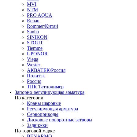
MVI
NTM
PRO AQUA
Rehau
Rommer/Китай
Sanha
SINIKON
STOUT
Tiemme
UPONOR
Viega
Wester
АКВАТЕК/Россия
Политэк
Россия
ТПК Татполимер
Запорно-регулирующая арматура
По категории
Краны шаровые
Регулирующая арматура
Сервоприводы
Дисковые поворотные затворы
Задвижки
По торговой марке
BENARMO