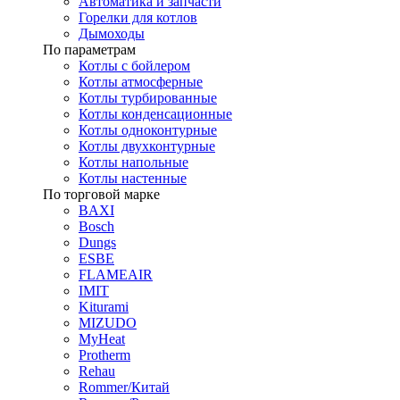
Автоматика и запчасти
Горелки для котлов
Дымоходы
По параметрам
Котлы с бойлером
Котлы атмосферные
Котлы турбированные
Котлы конденсационные
Котлы одноконтурные
Котлы двухконтурные
Котлы напольные
Котлы настенные
По торговой марке
BAXI
Bosch
Dungs
ESBE
FLAMEAIR
IMIT
Kiturami
MIZUDO
MyHeat
Protherm
Rehau
Rommer/Китай