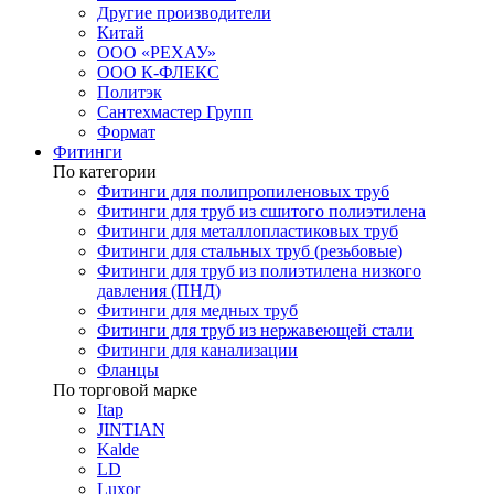
Другие производители
Китай
ООО «РЕХАУ»
ООО К-ФЛЕКС
Политэк
Сантехмастер Групп
Формат
Фитинги
По категории
Фитинги для полипропиленовых труб
Фитинги для труб из сшитого полиэтилена
Фитинги для металлопластиковых труб
Фитинги для стальных труб (резьбовые)
Фитинги для труб из полиэтилена низкого
давления (ПНД)
Фитинги для медных труб
Фитинги для труб из нержавеющей стали
Фитинги для канализации
Фланцы
По торговой марке
Itap
JINTIAN
Kalde
LD
Luxor