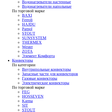
Водонагреватели настенные
Водонагреватели напольные
По торговой марке
BAXI
Ferroli
HAJDU
Parpol
STOUT
SUNSYSTEM
THERMEX
Wester
ZOTA
Элемент Комфорта
Конвекторы
По категории
Внутрипольные конвекторы
Запасные части для конвекторов
Газовые конвекторы
Электрические конвекторы
По торговой марке
FEG
HOSSEVEN
Karma
SIT
STOUT