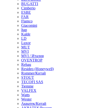
BUGATTI
Cimberio
ESBE
FAR
Flamco
Giacomini
Itap
Kalde
LD
Luxor
MUT
MVI
MVI / Италия
OVENTROP
Rehau
Resideo (Honeywell)
Rommer/Китай
STOUT
TECOFI SAS
Tiemme
VALFEX
Watts
Wester
Акватек/Китай
АКВАТЕК/Россия