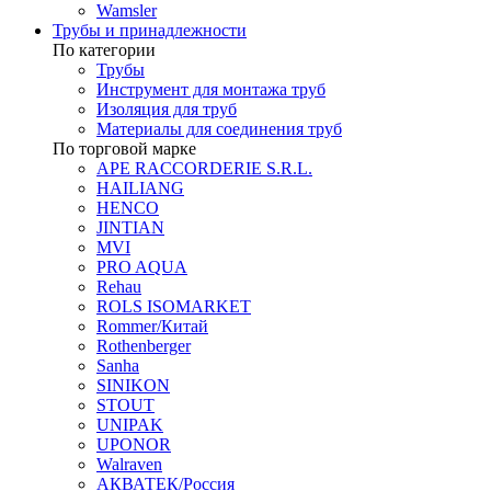
Wamsler
Трубы и принадлежности
По категории
Трубы
Инструмент для монтажа труб
Изоляция для труб
Материалы для соединения труб
По торговой марке
APE RACCORDERIE S.R.L.
HAILIANG
HENCO
JINTIAN
MVI
PRO AQUA
Rehau
ROLS ISOMARKET
Rommer/Китай
Rothenberger
Sanha
SINIKON
STOUT
UNIPAK
UPONOR
Walraven
АКВАТЕК/Россия