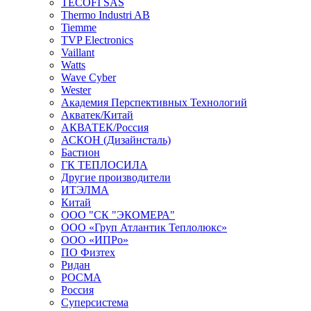
TECOFI SAS
Thermo Industri AB
Tiemme
TVP Electronics
Vaillant
Watts
Wave Cyber
Wester
Академия Перспективных Технологий
Акватек/Китай
АКВАТЕК/Россия
АСКОН (Дизайнсталь)
Бастион
ГК ТЕПЛОСИЛА
Другие производители
ИТЭЛМА
Китай
ООО "СК "ЭКОМЕРА"
ООО «Груп Атлантик Теплолюкс»
ООО «ИПРо»
ПО Физтех
Ридан
РОСМА
Россия
Суперсистема