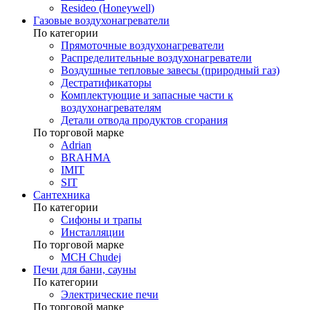
Resideo (Honeywell)
Газовые воздухонагреватели
По категории
Прямоточные воздухонагреватели
Распределительные воздухонагреватели
Воздушные тепловые завесы (природный газ)
Дестратификаторы
Комплектующие и запасные части к
воздухонагревателям
Детали отвода продуктов сгорания
По торговой марке
Adrian
BRAHMA
IMIT
SIT
Сантехника
По категории
Сифоны и трапы
Инсталляции
По торговой марке
MCH Chudej
Печи для бани, сауны
По категории
Электрические печи
По торговой марке