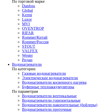
По торговой марке
Danfoss
Global
Kermi
Luxor
MVI
OVENTROP
RIFAR​
Rommer/Китай
Rommer/Россия
STOUT
VALFEX
Wester
Ридан
Водонагреватели
По категории
Газовые водонагреватели
Электрические водонагреватели
Водонагреватели косвенного нагрева
Буферные теплоаккумуляторы
По параметрам
Водонагреватели вертикальные
Водонагреватели горизонтальные
Водонагреватели накопительные (бойлеры)
Водонагреватели проточные