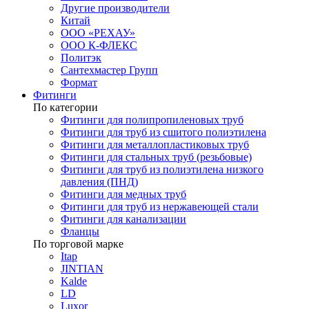
Другие производители
Китай
ООО «РЕХАУ»
ООО К-ФЛЕКС
Политэк
Сантехмастер Групп
Формат
Фитинги
По категории
Фитинги для полипропиленовых труб
Фитинги для труб из сшитого полиэтилена
Фитинги для металлопластиковых труб
Фитинги для стальных труб (резьбовые)
Фитинги для труб из полиэтилена низкого
давления (ПНД)
Фитинги для медных труб
Фитинги для труб из нержавеющей стали
Фитинги для канализации
Фланцы
По торговой марке
Itap
JINTIAN
Kalde
LD
Luxor