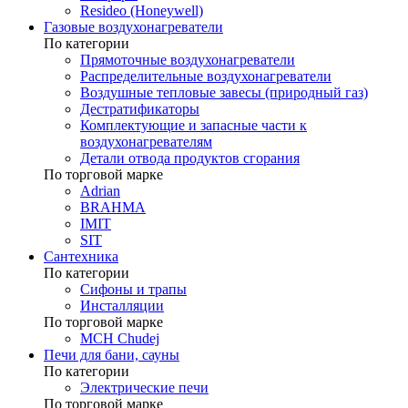
Resideo (Honeywell)
Газовые воздухонагреватели
По категории
Прямоточные воздухонагреватели
Распределительные воздухонагреватели
Воздушные тепловые завесы (природный газ)
Дестратификаторы
Комплектующие и запасные части к
воздухонагревателям
Детали отвода продуктов сгорания
По торговой марке
Adrian
BRAHMA
IMIT
SIT
Сантехника
По категории
Сифоны и трапы
Инсталляции
По торговой марке
MCH Chudej
Печи для бани, сауны
По категории
Электрические печи
По торговой марке