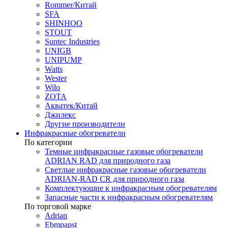
Rommer/Китай
SFA
SHINHOO
STOUT
Suntec Industries
UNIGB
UNIPUMP
Watts
Wester
Wilo
ZOTA
Акватек/Китай
Джилекс
Другие производители
Инфракрасные обогреватели
По категории
Темные инфракрасные газовые обогреватели
ADRIAN RAD для природного газа
Светлые инфракрасные газовые обогреватели
ADRIAN-RAD CR для природного газа
Комплектующие к инфракрасным обогревателям
Запасные части к инфракрасным обогревателям
По торговой марке
Adrian
Ebmpapst