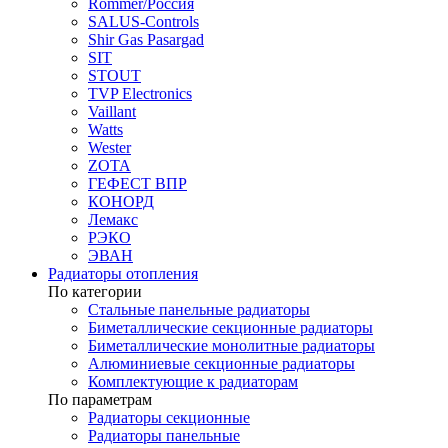
Rommer/Россия
SALUS-Controls
Shir Gas Pasargad
SIT
STOUT
TVP Electronics
Vaillant
Watts
Wester
ZOTA
ГЕФЕСТ ВПР
КОНОРД
Лемакс
РЭКО
ЭВАН
Радиаторы отопления
По категории
Стальные панельные радиаторы
Биметаллические секционные радиаторы
Биметаллические монолитные радиаторы
Алюминиевые секционные радиаторы
Комплектующие к радиаторам
По параметрам
Радиаторы секционные
Радиаторы панельные