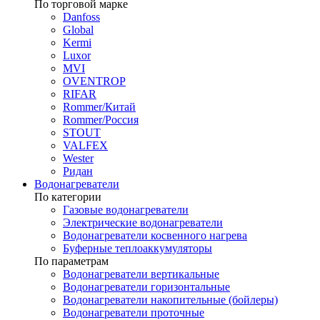
По торговой марке
Danfoss
Global
Kermi
Luxor
MVI
OVENTROP
RIFAR​
Rommer/Китай
Rommer/Россия
STOUT
VALFEX
Wester
Ридан
Водонагреватели
По категории
Газовые водонагреватели
Электрические водонагреватели
Водонагреватели косвенного нагрева
Буферные теплоаккумуляторы
По параметрам
Водонагреватели вертикальные
Водонагреватели горизонтальные
Водонагреватели накопительные (бойлеры)
Водонагреватели проточные