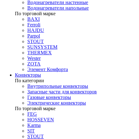
Водонагреватели настенные
Водонагреватели напольные
По торговой марке
BAXI
Ferroli
HAJDU
Parpol
STOUT
SUNSYSTEM
THERMEX
Wester
ZOTA
Элемент Комфорта
Конвекторы
По категории
Внутрипольные конвекторы
Запасные части для конвекторов
Газовые конвекторы
Электрические конвекторы
По торговой марке
FEG
HOSSEVEN
Karma
SIT
STOUT