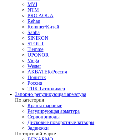
MVI
NTM
PRO AQUA
Rehau
Rommer/Китай
Sanha
SINIKON
STOUT
Tiemme
UPONOR
Viega
Wester
АКВАТЕК/Россия
Политэк
Россия
ТПК Татполимер
Запорно-регулирующая арматура
По категории
Краны шаровые
Регулирующая арматура
Сервоприводы
Дисковые поворотные затворы
Задвижки
По торговой марке
BENARMO