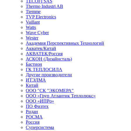
TECOFI SAS
Thermo Industri AB
Tiemme
TVP Electronics
Vaillant
Watts
Wave Cyber
Wester
Академия Перспективных Технологий
Акватек/Китай
АКВАТЕК/Россия
АСКОН (Дизайнсталь)
Бастион
ГК ТЕПЛОСИЛА
Другие производители
ИТЭЛМА
Китай
ООО "СК "ЭКОМЕРА"
ООО «Груп Атлантик Теплолюкс»
ООО «ИПРо»
ПО Физтех
Ридан
РОСМА
Россия
Суперсистема