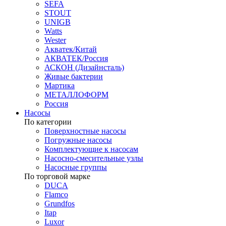
SEFA
STOUT
UNIGB
Watts
Wester
Акватек/Китай
АКВАТЕК/Россия
АСКОН (Дизайнсталь)
Живые бактерии
Мартика
МЕТАЛЛОФОРМ
Россия
Насосы
По категории
Поверхностные насосы
Погружные насосы
Комплектующие к насосам
Насосно-смесительные узлы
Насосные группы
По торговой марке
DUCA
Flamco
Grundfos
Itap
Luxor