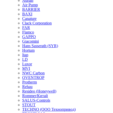
Adrian
Air Pump
BARRIER
BAXI
Canature
Clack Corporation
FAR
Flamco
GAPPO
Giacomini
Hans Sasserath (SYR)
Hortum
Itap
LD
Luxor
MVI
NWC Carbon
OVENTROP
Protherm
Rehau
Resideo (Honeywell)
Rommer/Китай
SALUS-Controls
STOUT
TECHNO (ООО Технопривод)