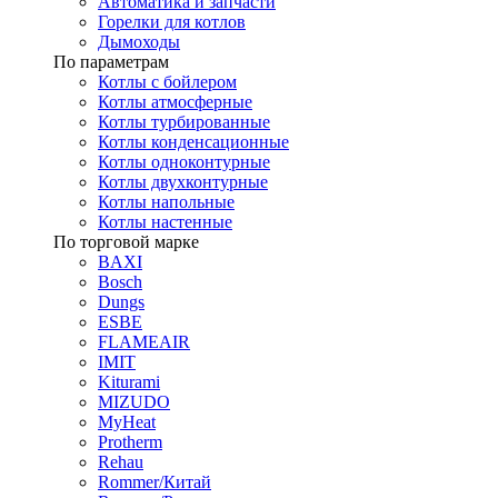
Автоматика и запчасти
Горелки для котлов
Дымоходы
По параметрам
Котлы с бойлером
Котлы атмосферные
Котлы турбированные
Котлы конденсационные
Котлы одноконтурные
Котлы двухконтурные
Котлы напольные
Котлы настенные
По торговой марке
BAXI
Bosch
Dungs
ESBE
FLAMEAIR
IMIT
Kiturami
MIZUDO
MyHeat
Protherm
Rehau
Rommer/Китай