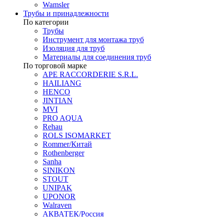
Wamsler
Трубы и принадлежности
По категории
Трубы
Инструмент для монтажа труб
Изоляция для труб
Материалы для соединения труб
По торговой марке
APE RACCORDERIE S.R.L.
HAILIANG
HENCO
JINTIAN
MVI
PRO AQUA
Rehau
ROLS ISOMARKET
Rommer/Китай
Rothenberger
Sanha
SINIKON
STOUT
UNIPAK
UPONOR
Walraven
АКВАТЕК/Россия