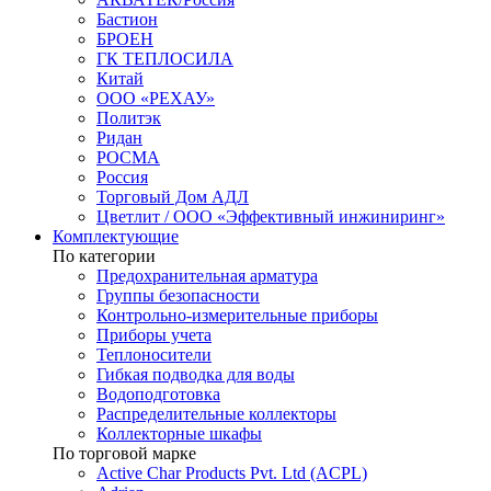
Бастион
БРОЕН
ГК ТЕПЛОСИЛА
Китай
ООО «РЕХАУ»
Политэк
Ридан
РОСМА
Россия
Торговый Дом АДЛ
Цветлит / ООО «Эффективный инжиниринг»
Комплектующие
По категории
Предохранительная арматура
Группы безопасности
Контрольно-измерительные приборы
Приборы учета
Теплоносители
Гибкая подводка для воды
Водоподготовка
Распределительные коллекторы
Коллекторные шкафы
По торговой марке
Active Char Products Pvt. Ltd (ACPL)