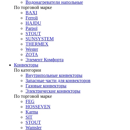
Водонагреватели напольные
По торговой марке
BAXI
Ferroli
HAJDU
Parpol
STOUT
SUNSYSTEM
THERMEX
Wester
ZOTA
Элемент Комфорта
Конвекторы
По категории
Внутрипольные конвекторы
Запасные части для конвекторов
Газовые конвекторы
Электрические конвекторы
По торговой марке
FEG
HOSSEVEN
Karma
SIT
STOUT
Wamsler