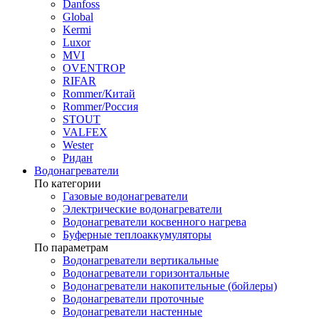
Danfoss
Global
Kermi
Luxor
MVI
OVENTROP
RIFAR​
Rommer/Китай
Rommer/Россия
STOUT
VALFEX
Wester
Ридан
Водонагреватели
По категории
Газовые водонагреватели
Электрические водонагреватели
Водонагреватели косвенного нагрева
Буферные теплоаккумуляторы
По параметрам
Водонагреватели вертикальные
Водонагреватели горизонтальные
Водонагреватели накопительные (бойлеры)
Водонагреватели проточные
Водонагреватели настенные