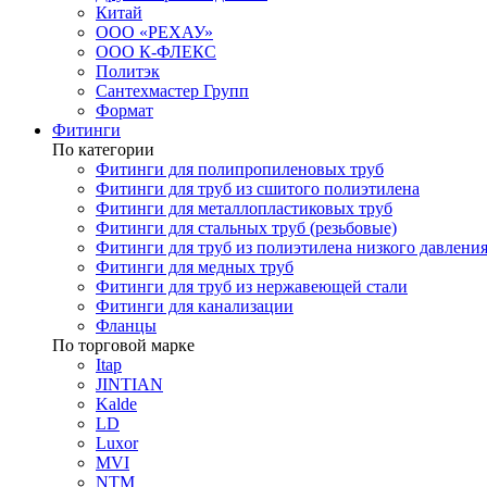
Китай
ООО «РЕХАУ»
ООО К-ФЛЕКС
Политэк
Сантехмастер Групп
Формат
Фитинги
По категории
Фитинги для полипропиленовых труб
Фитинги для труб из сшитого полиэтилена
Фитинги для металлопластиковых труб
Фитинги для стальных труб (резьбовые)
Фитинги для труб из полиэтилена низкого давлени
Фитинги для медных труб
Фитинги для труб из нержавеющей стали
Фитинги для канализации
Фланцы
По торговой марке
Itap
JINTIAN
Kalde
LD
Luxor
MVI
NTM