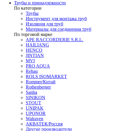
Трубы и принадлежности
По категории
Трубы
Инструмент для монтажа труб
Изоляция для труб
Материалы для соединения труб
По торговой марке
APE RACCORDERIE S.R.L.
HAILIANG
HENCO
JINTIAN
MVI
PRO AQUA
Rehau
ROLS ISOMARKET
Rommer/Китай
Rothenberger
Sanha
SINIKON
STOUT
UNIPAK
UPONOR
Walraven
АКВАТЕК/Россия
Другие производители