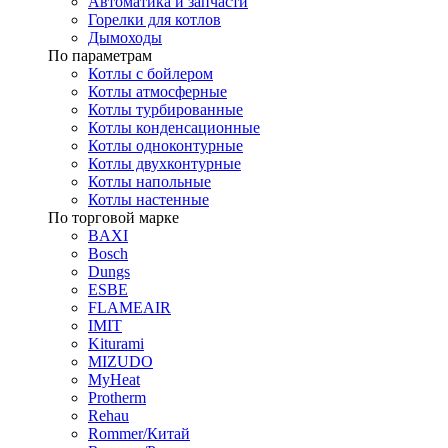
Автоматика и запчасти
Горелки для котлов
Дымоходы
По параметрам
Котлы с бойлером
Котлы атмосферные
Котлы турбированные
Котлы конденсационные
Котлы одноконтурные
Котлы двухконтурные
Котлы напольные
Котлы настенные
По торговой марке
BAXI
Bosch
Dungs
ESBE
FLAMEAIR
IMIT
Kiturami
MIZUDO
MyHeat
Protherm
Rehau
Rommer/Китай