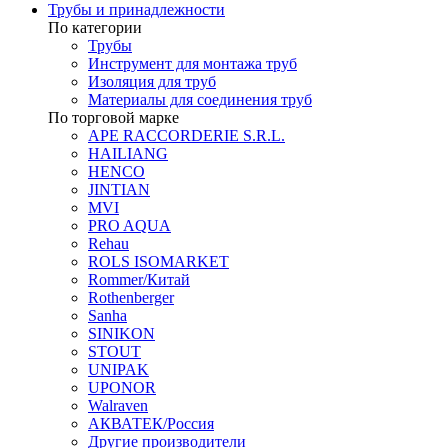
Трубы и принадлежности
По категории
Трубы
Инструмент для монтажа труб
Изоляция для труб
Материалы для соединения труб
По торговой марке
APE RACCORDERIE S.R.L.
HAILIANG
HENCO
JINTIAN
MVI
PRO AQUA
Rehau
ROLS ISOMARKET
Rommer/Китай
Rothenberger
Sanha
SINIKON
STOUT
UNIPAK
UPONOR
Walraven
АКВАТЕК/Россия
Другие производители