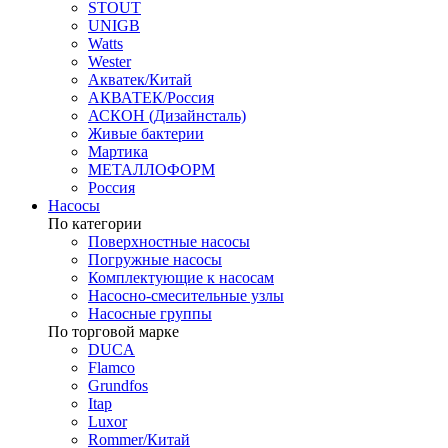
STOUT
UNIGB
Watts
Wester
Акватек/Китай
АКВАТЕК/Россия
АСКОН (Дизайнсталь)
Живые бактерии
Мартика
МЕТАЛЛОФОРМ
Россия
Насосы
По категории
Поверхностные насосы
Погружные насосы
Комплектующие к насосам
Насосно-смесительные узлы
Насосные группы
По торговой марке
DUCA
Flamco
Grundfos
Itap
Luxor
Rommer/Китай