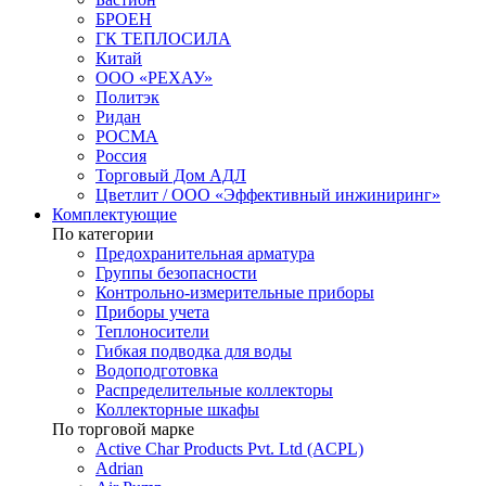
БРОЕН
ГК ТЕПЛОСИЛА
Китай
ООО «РЕХАУ»
Политэк
Ридан
РОСМА
Россия
Торговый Дом АДЛ
Цветлит / ООО «Эффективный инжиниринг»
Комплектующие
По категории
Предохранительная арматура
Группы безопасности
Контрольно-измерительные приборы
Приборы учета
Теплоносители
Гибкая подводка для воды
Водоподготовка
Распределительные коллекторы
Коллекторные шкафы
По торговой марке
Active Char Products Pvt. Ltd (ACPL)
Adrian