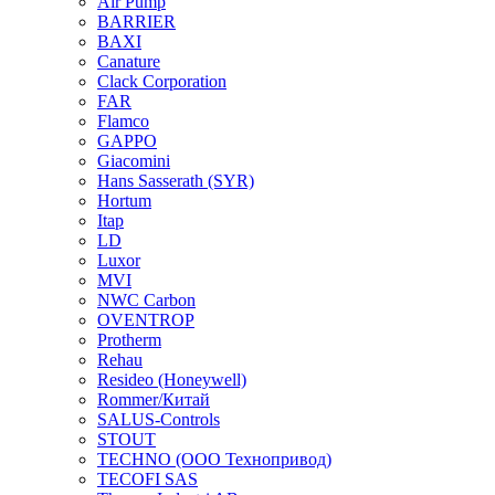
Air Pump
BARRIER
BAXI
Canature
Clack Corporation
FAR
Flamco
GAPPO
Giacomini
Hans Sasserath (SYR)
Hortum
Itap
LD
Luxor
MVI
NWC Carbon
OVENTROP
Protherm
Rehau
Resideo (Honeywell)
Rommer/Китай
SALUS-Controls
STOUT
TECHNO (ООО Технопривод)
TECOFI SAS