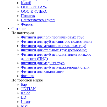
Китай
ООО «РЕХАУ»
ООО К-ФЛЕКС
Политэк
Сантехмастер Групп
Формат
Фитинги
По категории
Фитинги для полипропиленовых труб
Фитинги для труб из сшитого полиэтилена
Фитинги для металлопластиковых труб
Фитинги для стальных труб (резьбовые)
Фитинги для труб из полиэтилена низкого
давления (ПНД)
Фитинги для медных труб
Фитинги для труб из нержавеющей стали
Фитинги для канализации
Фланцы
По торговой марке
Itap
JINTIAN
Kalde
LD
Luxor
MVI