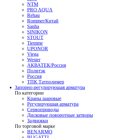
NTM
PRO AQUA
Rehau
Rommer/Китай
Sanha
SINIKON
STOUT
Tiemme
UPONOR
Viega
Wester
АКВАТЕК/Россия
Политэк
Россия
ТПК Татполимер
Запорно-регулирующая арматура
По категории
Краны шаровые
Регулирующая арматура
Сервоприводы
Дисковые поворотные затворы
Задвижки
По торговой марке
BENARMO
BUGATTI