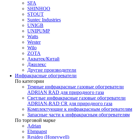
SFA
SHINHOO
STOUT
Suntec Industries
UNIGB
UNIPUMP
Watts
Wester
Wilo
ZOTA
Акватек/Китай
Джилекс
Другие производители
Инфракрасные обогреватели
По категории
Темные инфракрасные газовые обогреватели
ADRIAN RAD для природного газа
Светлые инфракрасные газовые обогреватели
ADRIAN-RAD CR для природного газа
Комплектующие к инфракрасным обогревателям
Запасные части к инфракрасным обогревателям
По торговой марке
Adrian
Ebmpapst
Resideo (Honeywell)