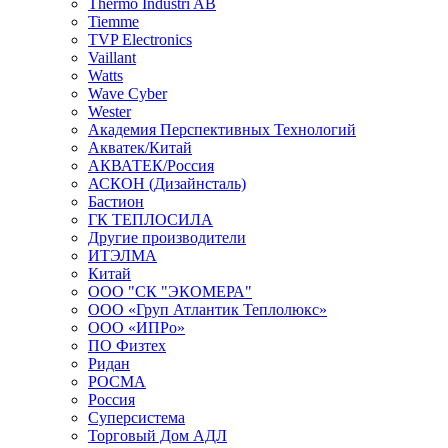
Thermo Industri AB
Tiemme
TVP Electronics
Vaillant
Watts
Wave Cyber
Wester
Академия Перспективных Технологий
Акватек/Китай
АКВАТЕК/Россия
АСКОН (Дизайнсталь)
Бастион
ГК ТЕПЛОСИЛА
Другие производители
ИТЭЛМА
Китай
ООО "СК "ЭКОМЕРА"
ООО «Груп Атлантик Теплолюкс»
ООО «ИПРо»
ПО Физтех
Ридан
РОСМА
Россия
Суперсистема
Торговый Дом АДЛ