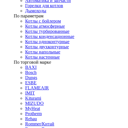
Автоматика и запчасти
Горелки для котлов
Дымоходы
По параметрам
Котлы с бойлером
Котлы атмосферные
Котлы турбированные
Котлы конденсационные
Котлы одноконтурные
Котлы двухконтурные
Котлы напольные
Котлы настенные
По торговой марке
BAXI
Bosch
Dungs
ESBE
FLAMEAIR
IMIT
Kiturami
MIZUDO
MyHeat
Protherm
Rehau
Rommer/Китай