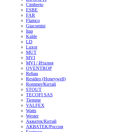
Cimberio
ESBE
FAR
Flamco
Giacomini
Itap
Kalde
LD
Luxor
MUT
MVI
MVI / Италия
OVENTROP
Rehau
Resideo (Honeywell)
Rommer/Китай
STOUT
TECOFI SAS
Tiemme
VALFEX
Watts
Wester
Акватек/Китай
АКВАТЕК/Россия
Бастион