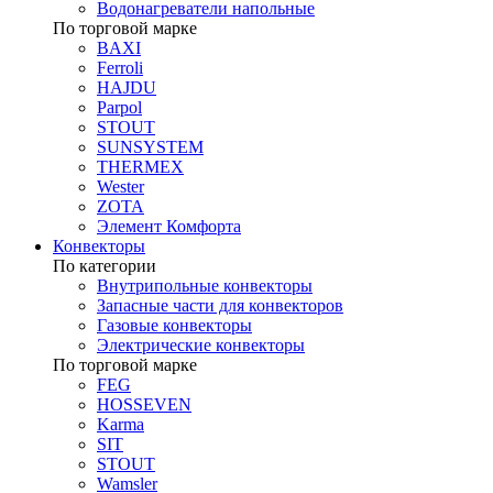
Водонагреватели напольные
По торговой марке
BAXI
Ferroli
HAJDU
Parpol
STOUT
SUNSYSTEM
THERMEX
Wester
ZOTA
Элемент Комфорта
Конвекторы
По категории
Внутрипольные конвекторы
Запасные части для конвекторов
Газовые конвекторы
Электрические конвекторы
По торговой марке
FEG
HOSSEVEN
Karma
SIT
STOUT
Wamsler