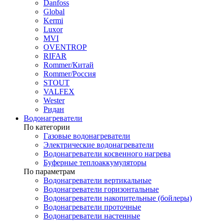
Danfoss
Global
Kermi
Luxor
MVI
OVENTROP
RIFAR​
Rommer/Китай
Rommer/Россия
STOUT
VALFEX
Wester
Ридан
Водонагреватели
По категории
Газовые водонагреватели
Электрические водонагреватели
Водонагреватели косвенного нагрева
Буферные теплоаккумуляторы
По параметрам
Водонагреватели вертикальные
Водонагреватели горизонтальные
Водонагреватели накопительные (бойлеры)
Водонагреватели проточные
Водонагреватели настенные