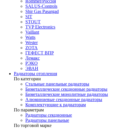
Rommer/Россия
SALUS-Controls
Shir Gas Pasargad
SIT
STOUT
TVP Electronics
Vaillant
Watts
Wester
ZOTA
ГЕФЕСТ ВПР
Лемакс
РЭКО
ЭВАН
Радиаторы отопления
По категории
Стальные панельные радиаторы
Биметаллические секционные радиаторы
Биметаллические монолитные радиаторы
Алюминиевые секционные радиаторы
Комплектующие к радиаторам
По параметрам
Радиаторы секционные
Радиаторы панельные
По торговой марке