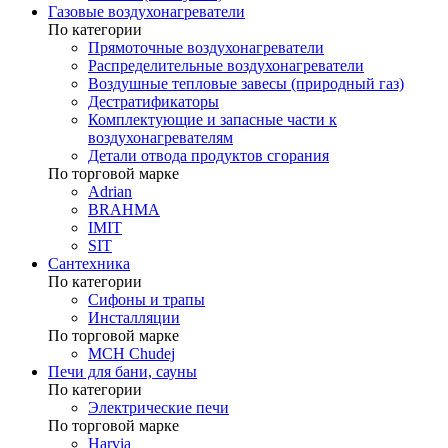
Газовые воздухонагреватели
По категории
Прямоточные воздухонагреватели
Распределительные воздухонагреватели
Воздушные тепловые завесы (природный газ)
Дестратификаторы
Комплектующие и запасные части к
воздухонагревателям
Детали отвода продуктов сгорания
По торговой марке
Adrian
BRAHMA
IMIT
SIT
Сантехника
По категории
Сифоны и трапы
Инсталляции
По торговой марке
MCH Chudej
Печи для бани, сауны
По категории
Электрические печи
По торговой марке
Harvia