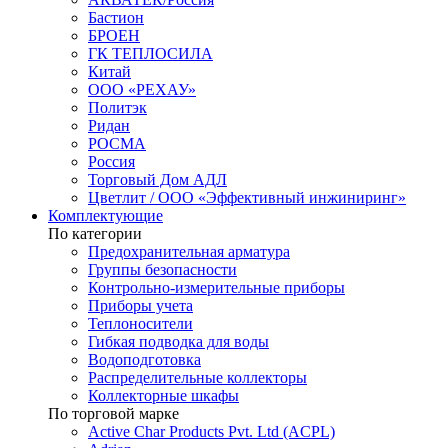
Бастион
БРОЕН
ГК ТЕПЛОСИЛА
Китай
ООО «РЕХАУ»
Политэк
Ридан
РОСМА
Россия
Торговый Дом АДЛ
Цветлит / ООО «Эффективный инжиниринг»
Комплектующие
По категории
Предохранительная арматура
Группы безопасности
Контрольно-измерительные приборы
Приборы учета
Теплоносители
Гибкая подводка для воды
Водоподготовка
Распределительные коллекторы
Коллекторные шкафы
По торговой марке
Active Char Products Pvt. Ltd (ACPL)