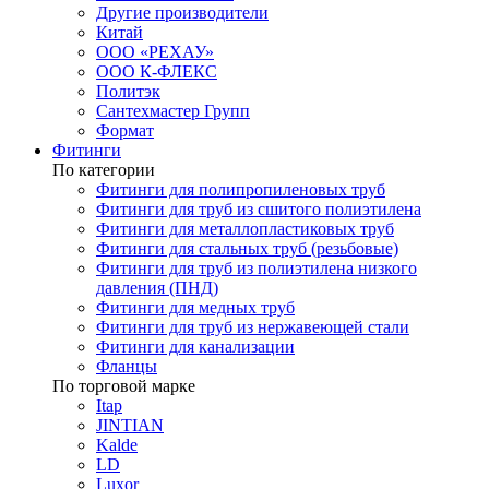
Другие производители
Китай
ООО «РЕХАУ»
ООО К-ФЛЕКС
Политэк
Сантехмастер Групп
Формат
Фитинги
По категории
Фитинги для полипропиленовых труб
Фитинги для труб из сшитого полиэтилена
Фитинги для металлопластиковых труб
Фитинги для стальных труб (резьбовые)
Фитинги для труб из полиэтилена низкого
давления (ПНД)
Фитинги для медных труб
Фитинги для труб из нержавеющей стали
Фитинги для канализации
Фланцы
По торговой марке
Itap
JINTIAN
Kalde
LD
Luxor