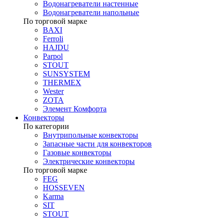
Водонагреватели настенные
Водонагреватели напольные
По торговой марке
BAXI
Ferroli
HAJDU
Parpol
STOUT
SUNSYSTEM
THERMEX
Wester
ZOTA
Элемент Комфорта
Конвекторы
По категории
Внутрипольные конвекторы
Запасные части для конвекторов
Газовые конвекторы
Электрические конвекторы
По торговой марке
FEG
HOSSEVEN
Karma
SIT
STOUT