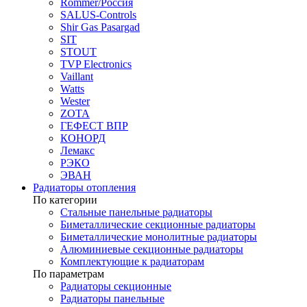
Rommer/Россия
SALUS-Controls
Shir Gas Pasargad
SIT
STOUT
TVP Electronics
Vaillant
Watts
Wester
ZOTA
ГЕФЕСТ ВПР
КОНОРД
Лемакс
РЭКО
ЭВАН
Радиаторы отопления
По категории
Стальные панельные радиаторы
Биметаллические секционные радиаторы
Биметаллические монолитные радиаторы
Алюминиевые секционные радиаторы
Комплектующие к радиаторам
По параметрам
Радиаторы секционные
Радиаторы панельные