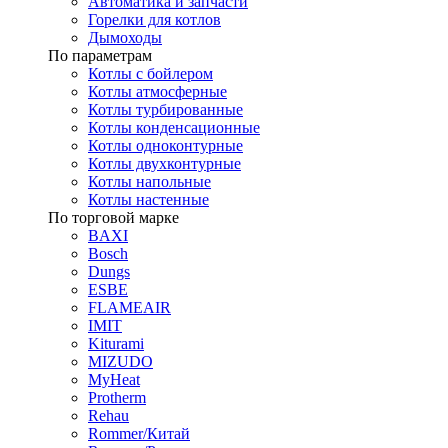
Автоматика и запчасти
Горелки для котлов
Дымоходы
По параметрам
Котлы с бойлером
Котлы атмосферные
Котлы турбированные
Котлы конденсационные
Котлы одноконтурные
Котлы двухконтурные
Котлы напольные
Котлы настенные
По торговой марке
BAXI
Bosch
Dungs
ESBE
FLAMEAIR
IMIT
Kiturami
MIZUDO
MyHeat
Protherm
Rehau
Rommer/Китай