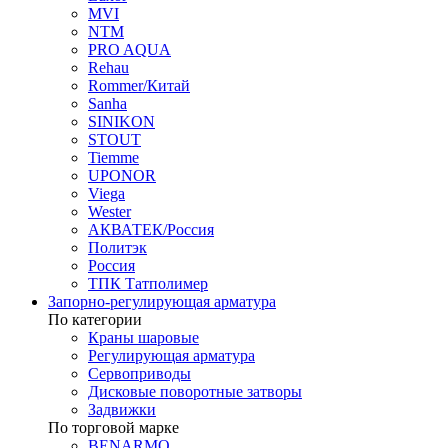
MVI
NTM
PRO AQUA
Rehau
Rommer/Китай
Sanha
SINIKON
STOUT
Tiemme
UPONOR
Viega
Wester
АКВАТЕК/Россия
Политэк
Россия
ТПК Татполимер
Запорно-регулирующая арматура
По категории
Краны шаровые
Регулирующая арматура
Сервоприводы
Дисковые поворотные затворы
Задвижки
По торговой марке
BENARMO