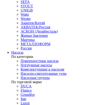
SEFA
STOUT
UNIGB
Watts
Wester
Акватек/Китай
АКВАТЕК/Россия
АСКОН (Дизайнсталь)
Живые бактерии
Мартика
МЕТАЛЛОФОРМ
Россия
Насосы
По категории
Поверхностные насосы
Погружные насосы
Комплектующие к насосам
Насосно-смесительные узлы
Насосные группы
По торговой марке
DUCA
Flamco
Grundfos
Itap
Luxor