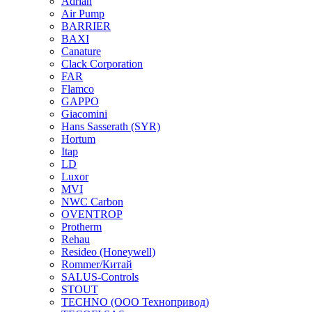
Adrian
Air Pump
BARRIER
BAXI
Canature
Clack Corporation
FAR
Flamco
GAPPO
Giacomini
Hans Sasserath (SYR)
Hortum
Itap
LD
Luxor
MVI
NWC Carbon
OVENTROP
Protherm
Rehau
Resideo (Honeywell)
Rommer/Китай
SALUS-Controls
STOUT
TECHNO (ООО Технопривод)