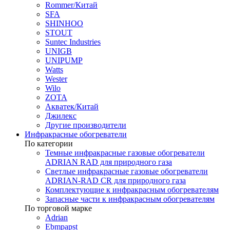
Rommer/Китай
SFA
SHINHOO
STOUT
Suntec Industries
UNIGB
UNIPUMP
Watts
Wester
Wilo
ZOTA
Акватек/Китай
Джилекс
Другие производители
Инфракрасные обогреватели
По категории
Темные инфракрасные газовые обогреватели
ADRIAN RAD для природного газа
Светлые инфракрасные газовые обогреватели
ADRIAN-RAD CR для природного газа
Комплектующие к инфракрасным обогревателям
Запасные части к инфракрасным обогревателям
По торговой марке
Adrian
Ebmpapst