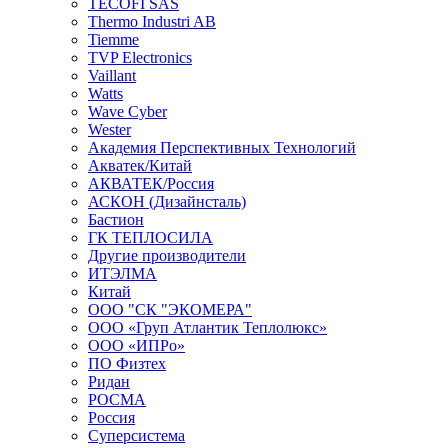
TECOFI SAS
Thermo Industri AB
Tiemme
TVP Electronics
Vaillant
Watts
Wave Cyber
Wester
Академия Перспективных Технологий
Акватек/Китай
АКВАТЕК/Россия
АСКОН (Дизайнсталь)
Бастион
ГК ТЕПЛОСИЛА
Другие производители
ИТЭЛМА
Китай
ООО "СК "ЭКОМЕРА"
ООО «Груп Атлантик Теплолюкс»
ООО «ИПРо»
ПО Физтех
Ридан
РОСМА
Россия
Суперсистема