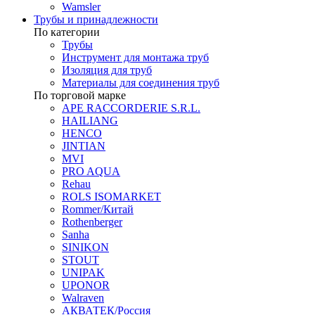
Wamsler
Трубы и принадлежности
По категории
Трубы
Инструмент для монтажа труб
Изоляция для труб
Материалы для соединения труб
По торговой марке
APE RACCORDERIE S.R.L.
HAILIANG
HENCO
JINTIAN
MVI
PRO AQUA
Rehau
ROLS ISOMARKET
Rommer/Китай
Rothenberger
Sanha
SINIKON
STOUT
UNIPAK
UPONOR
Walraven
АКВАТЕК/Россия