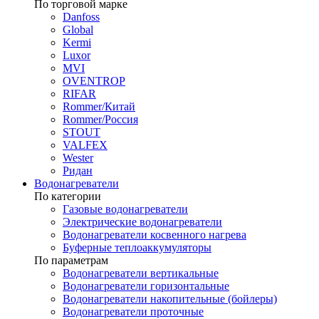
По торговой марке
Danfoss
Global
Kermi
Luxor
MVI
OVENTROP
RIFAR​
Rommer/Китай
Rommer/Россия
STOUT
VALFEX
Wester
Ридан
Водонагреватели
По категории
Газовые водонагреватели
Электрические водонагреватели
Водонагреватели косвенного нагрева
Буферные теплоаккумуляторы
По параметрам
Водонагреватели вертикальные
Водонагреватели горизонтальные
Водонагреватели накопительные (бойлеры)
Водонагреватели проточные