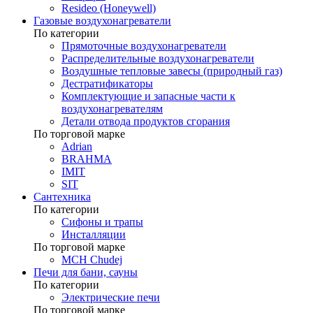
Resideo (Honeywell)
Газовые воздухонагреватели
По категории
Прямоточные воздухонагреватели
Распределительные воздухонагреватели
Воздушные тепловые завесы (природный газ)
Дестратификаторы
Комплектующие и запасные части к
воздухонагревателям
Детали отвода продуктов сгорания
По торговой марке
Adrian
BRAHMA
IMIT
SIT
Сантехника
По категории
Сифоны и трапы
Инсталляции
По торговой марке
MCH Chudej
Печи для бани, сауны
По категории
Электрические печи
По торговой марке