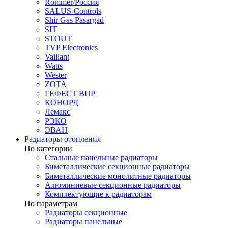
Rommer/Россия
SALUS-Controls
Shir Gas Pasargad
SIT
STOUT
TVP Electronics
Vaillant
Watts
Wester
ZOTA
ГЕФЕСТ ВПР
КОНОРД
Лемакс
РЭКО
ЭВАН
Радиаторы отопления
По категории
Стальные панельные радиаторы
Биметаллические секционные радиаторы
Биметаллические монолитные радиаторы
Алюминиевые секционные радиаторы
Комплектующие к радиаторам
По параметрам
Радиаторы секционные
Радиаторы панельные