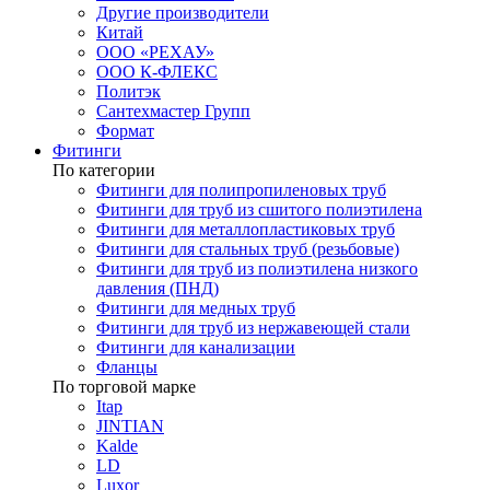
Другие производители
Китай
ООО «РЕХАУ»
ООО К-ФЛЕКС
Политэк
Сантехмастер Групп
Формат
Фитинги
По категории
Фитинги для полипропиленовых труб
Фитинги для труб из сшитого полиэтилена
Фитинги для металлопластиковых труб
Фитинги для стальных труб (резьбовые)
Фитинги для труб из полиэтилена низкого
давления (ПНД)
Фитинги для медных труб
Фитинги для труб из нержавеющей стали
Фитинги для канализации
Фланцы
По торговой марке
Itap
JINTIAN
Kalde
LD
Luxor