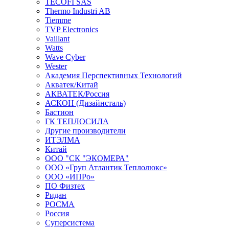
TECOFI SAS
Thermo Industri AB
Tiemme
TVP Electronics
Vaillant
Watts
Wave Cyber
Wester
Академия Перспективных Технологий
Акватек/Китай
АКВАТЕК/Россия
АСКОН (Дизайнсталь)
Бастион
ГК ТЕПЛОСИЛА
Другие производители
ИТЭЛМА
Китай
ООО "СК "ЭКОМЕРА"
ООО «Груп Атлантик Теплолюкс»
ООО «ИПРо»
ПО Физтех
Ридан
РОСМА
Россия
Суперсистема