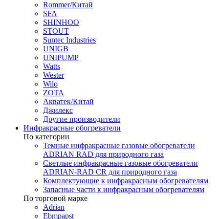
Rommer/Китай
SFA
SHINHOO
STOUT
Suntec Industries
UNIGB
UNIPUMP
Watts
Wester
Wilo
ZOTA
Акватек/Китай
Джилекс
Другие производители
Инфракрасные обогреватели
По категории
Темные инфракрасные газовые обогреватели
ADRIAN RAD для природного газа
Светлые инфракрасные газовые обогреватели
ADRIAN-RAD CR для природного газа
Комплектующие к инфракрасным обогревателям
Запасные части к инфракрасным обогревателям
По торговой марке
Adrian
Ebmpapst