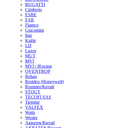
BUGATTI
Cimberio
ESBE
FAR
Flamco
Giacomini
Itap
Kalde
LD
Luxor
MUT
MVI
MVI / Италия
OVENTROP
Rehau
Resideo (Honeywell)
Rommer/Китай
STOUT
TECOFI SAS
Tiemme
VALFEX
Watts
Wester
Акватек/Китай
АКВАТЕК/Россия