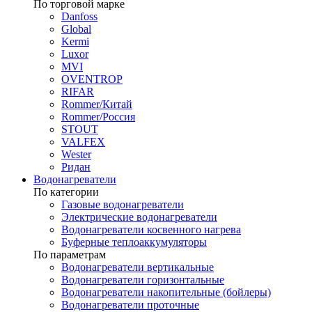
По торговой марке
Danfoss
Global
Kermi
Luxor
MVI
OVENTROP
RIFAR​
Rommer/Китай
Rommer/Россия
STOUT
VALFEX
Wester
Ридан
Водонагреватели
По категории
Газовые водонагреватели
Электрические водонагреватели
Водонагреватели косвенного нагрева
Буферные теплоаккумуляторы
По параметрам
Водонагреватели вертикальные
Водонагреватели горизонтальные
Водонагреватели накопительные (бойлеры)
Водонагреватели проточные