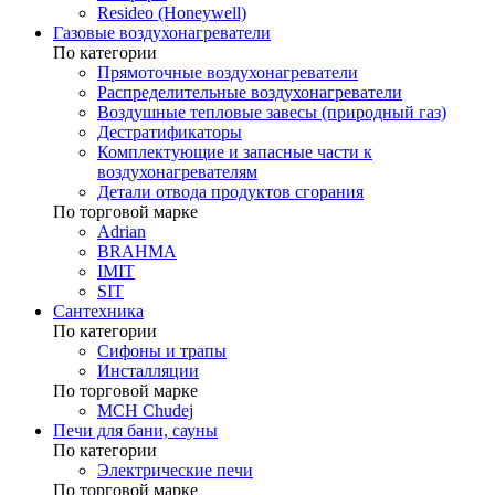
Resideo (Honeywell)
Газовые воздухонагреватели
По категории
Прямоточные воздухонагреватели
Распределительные воздухонагреватели
Воздушные тепловые завесы (природный газ)
Дестратификаторы
Комплектующие и запасные части к
воздухонагревателям
Детали отвода продуктов сгорания
По торговой марке
Adrian
BRAHMA
IMIT
SIT
Сантехника
По категории
Сифоны и трапы
Инсталляции
По торговой марке
MCH Chudej
Печи для бани, сауны
По категории
Электрические печи
По торговой марке