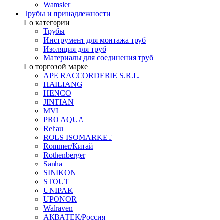
Wamsler
Трубы и принадлежности
По категории
Трубы
Инструмент для монтажа труб
Изоляция для труб
Материалы для соединения труб
По торговой марке
APE RACCORDERIE S.R.L.
HAILIANG
HENCO
JINTIAN
MVI
PRO AQUA
Rehau
ROLS ISOMARKET
Rommer/Китай
Rothenberger
Sanha
SINIKON
STOUT
UNIPAK
UPONOR
Walraven
АКВАТЕК/Россия