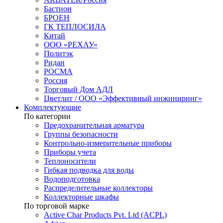
Бастион
БРОЕН
ГК ТЕПЛОСИЛА
Китай
ООО «РЕХАУ»
Политэк
Ридан
РОСМА
Россия
Торговый Дом АДЛ
Цветлит / ООО «Эффективный инжиниринг»
Комплектующие
По категории
Предохранительная арматура
Группы безопасности
Контрольно-измерительные приборы
Приборы учета
Теплоносители
Гибкая подводка для воды
Водоподготовка
Распределительные коллекторы
Коллекторные шкафы
По торговой марке
Active Char Products Pvt. Ltd (ACPL)