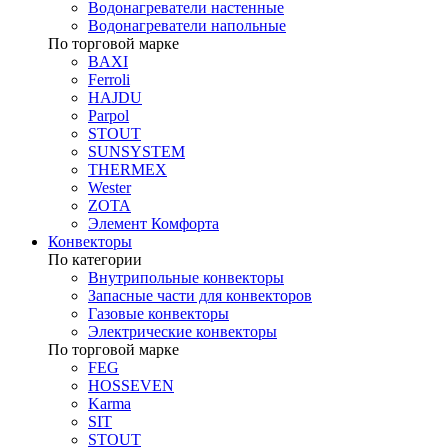
Водонагреватели настенные
Водонагреватели напольные
По торговой марке
BAXI
Ferroli
HAJDU
Parpol
STOUT
SUNSYSTEM
THERMEX
Wester
ZOTA
Элемент Комфорта
Конвекторы
По категории
Внутрипольные конвекторы
Запасные части для конвекторов
Газовые конвекторы
Электрические конвекторы
По торговой марке
FEG
HOSSEVEN
Karma
SIT
STOUT