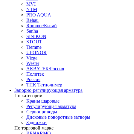
MVI
NTM
PRO AQUA
Rehau
Rommer/Китай
Sanha
SINIKON
STOUT
Tiemme
UPONOR
Viega
Wester
АКВАТЕК/Россия
Политэк
Россия
ТПК Татполимер
Запорно-регулирующая арматура
По категории
Краны шаровые
Регулирующая арматура
Сервоприводы
Дисковые поворотные затворы
Задвижки
По торговой марке
BENARMO