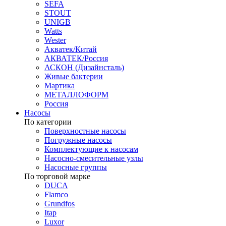
SEFA
STOUT
UNIGB
Watts
Wester
Акватек/Китай
АКВАТЕК/Россия
АСКОН (Дизайнсталь)
Живые бактерии
Мартика
МЕТАЛЛОФОРМ
Россия
Насосы
По категории
Поверхностные насосы
Погружные насосы
Комплектующие к насосам
Насосно-смесительные узлы
Насосные группы
По торговой марке
DUCA
Flamco
Grundfos
Itap
Luxor