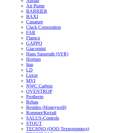
Adrian
Air Pump
BARRIER
BAXI
Canature
Clack Corporation
FAR
Flamco
GAPPO
Giacomini
Hans Sasserath (SYR)
Hortum
Itap
LD
Luxor
MVI
NWC Carbon
OVENTROP
Protherm
Rehau
Resideo (Honeywell)
Rommer/Китай
SALUS-Controls
STOUT
TECHNO (ООО Технопривод)