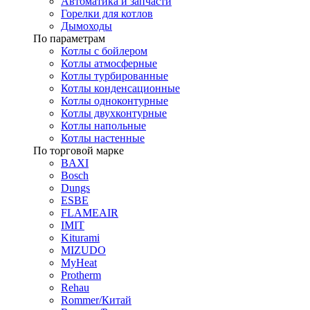
Автоматика и запчасти
Горелки для котлов
Дымоходы
По параметрам
Котлы с бойлером
Котлы атмосферные
Котлы турбированные
Котлы конденсационные
Котлы одноконтурные
Котлы двухконтурные
Котлы напольные
Котлы настенные
По торговой марке
BAXI
Bosch
Dungs
ESBE
FLAMEAIR
IMIT
Kiturami
MIZUDO
MyHeat
Protherm
Rehau
Rommer/Китай