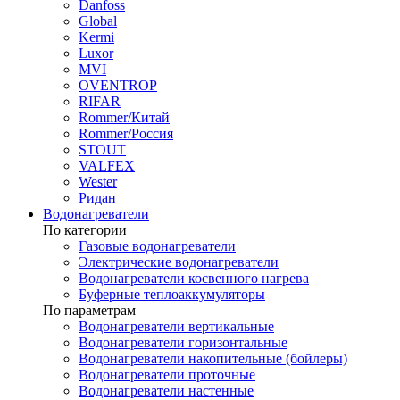
Danfoss
Global
Kermi
Luxor
MVI
OVENTROP
RIFAR​
Rommer/Китай
Rommer/Россия
STOUT
VALFEX
Wester
Ридан
Водонагреватели
По категории
Газовые водонагреватели
Электрические водонагреватели
Водонагреватели косвенного нагрева
Буферные теплоаккумуляторы
По параметрам
Водонагреватели вертикальные
Водонагреватели горизонтальные
Водонагреватели накопительные (бойлеры)
Водонагреватели проточные
Водонагреватели настенные