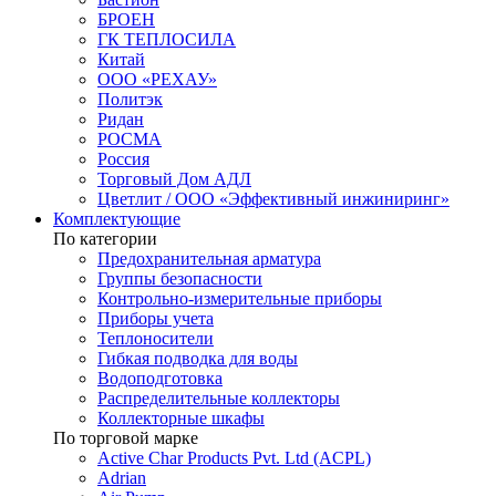
БРОЕН
ГК ТЕПЛОСИЛА
Китай
ООО «РЕХАУ»
Политэк
Ридан
РОСМА
Россия
Торговый Дом АДЛ
Цветлит / ООО «Эффективный инжиниринг»
Комплектующие
По категории
Предохранительная арматура
Группы безопасности
Контрольно-измерительные приборы
Приборы учета
Теплоносители
Гибкая подводка для воды
Водоподготовка
Распределительные коллекторы
Коллекторные шкафы
По торговой марке
Active Char Products Pvt. Ltd (ACPL)
Adrian