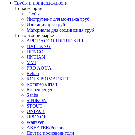
Трубы и принадлежности
По категории
Трубы
Инструмент для монтажа труб
Изоляция для труб
Материалы для соединения труб
По торговой марке
APE RACCORDERIE S.R.L.
HAILIANG
HENCO
JINTIAN
MVI
PRO AQUA
Rehau
ROLS ISOMARKET
Rommer/Китай
Rothenberger
Sanha
SINIKON
STOUT
UNIPAK
UPONOR
Walraven
АКВАТЕК/Россия
Другие производители