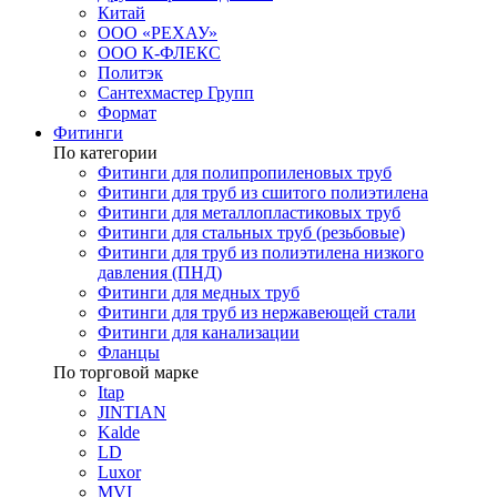
Китай
ООО «РЕХАУ»
ООО К-ФЛЕКС
Политэк
Сантехмастер Групп
Формат
Фитинги
По категории
Фитинги для полипропиленовых труб
Фитинги для труб из сшитого полиэтилена
Фитинги для металлопластиковых труб
Фитинги для стальных труб (резьбовые)
Фитинги для труб из полиэтилена низкого
давления (ПНД)
Фитинги для медных труб
Фитинги для труб из нержавеющей стали
Фитинги для канализации
Фланцы
По торговой марке
Itap
JINTIAN
Kalde
LD
Luxor
MVI