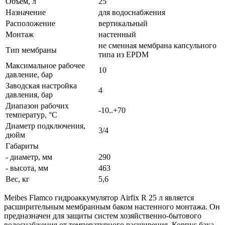
Объем, л
25
Назначение
для водоснабжения
Расположение
вертикальный
Монтаж
настенный
не сменная мембрана капсульного
Тип мембраны
типа из EPDM
Максимальное рабочее
10
давление, бар
Заводская настройка
4
давления, бар
Диапазон рабочих
-10..+70
температур, °С
Диаметр подключения,
3/4
дюйм
Габариты
- диаметр, мм
290
- высота, мм
463
Вес, кг
5,6
Meibes Flamco гидроаккумулятор Airfix R 25 л является
расширительным мембранным баком настенного монтажа. Он
предназначен для защиты систем хозяйственно-бытового
водоснабжения от температурного расширения. Корпус бака