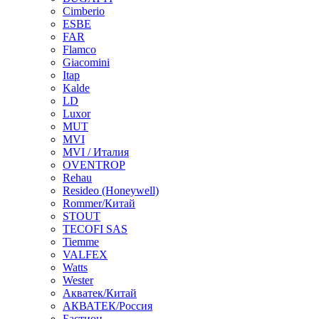
Cimberio
ESBE
FAR
Flamco
Giacomini
Itap
Kalde
LD
Luxor
MUT
MVI
MVI / Италия
OVENTROP
Rehau
Resideo (Honeywell)
Rommer/Китай
STOUT
TECOFI SAS
Tiemme
VALFEX
Watts
Wester
Акватек/Китай
АКВАТЕК/Россия
Бастион