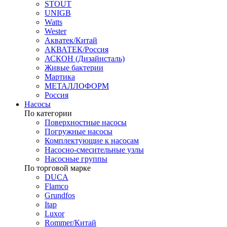
STOUT
UNIGB
Watts
Wester
Акватек/Китай
АКВАТЕК/Россия
АСКОН (Дизайнсталь)
Живые бактерии
Мартика
МЕТАЛЛОФОРМ
Россия
Насосы
По категории
Поверхностные насосы
Погружные насосы
Комплектующие к насосам
Насосно-смесительные узлы
Насосные группы
По торговой марке
DUCA
Flamco
Grundfos
Itap
Luxor
Rommer/Китай