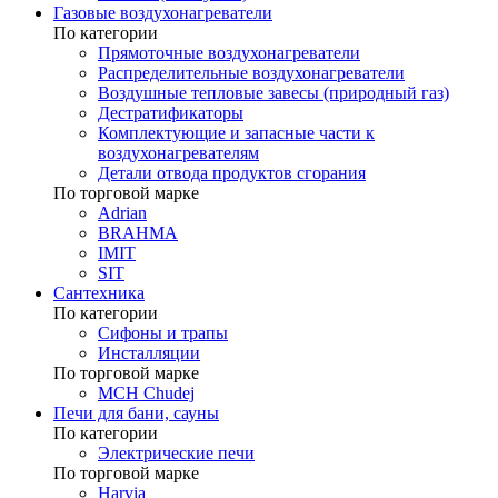
Газовые воздухонагреватели
По категории
Прямоточные воздухонагреватели
Распределительные воздухонагреватели
Воздушные тепловые завесы (природный газ)
Дестратификаторы
Комплектующие и запасные части к
воздухонагревателям
Детали отвода продуктов сгорания
По торговой марке
Adrian
BRAHMA
IMIT
SIT
Сантехника
По категории
Сифоны и трапы
Инсталляции
По торговой марке
MCH Chudej
Печи для бани, сауны
По категории
Электрические печи
По торговой марке
Harvia