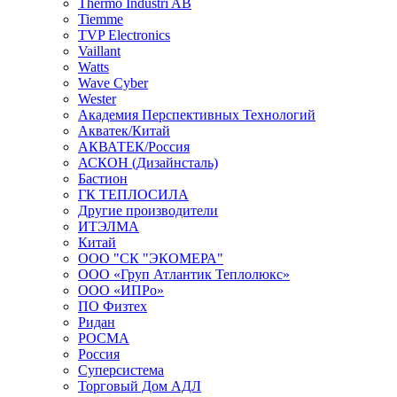
Thermo Industri AB
Tiemme
TVP Electronics
Vaillant
Watts
Wave Cyber
Wester
Академия Перспективных Технологий
Акватек/Китай
АКВАТЕК/Россия
АСКОН (Дизайнсталь)
Бастион
ГК ТЕПЛОСИЛА
Другие производители
ИТЭЛМА
Китай
ООО "СК "ЭКОМЕРА"
ООО «Груп Атлантик Теплолюкс»
ООО «ИПРо»
ПО Физтех
Ридан
РОСМА
Россия
Суперсистема
Торговый Дом АДЛ