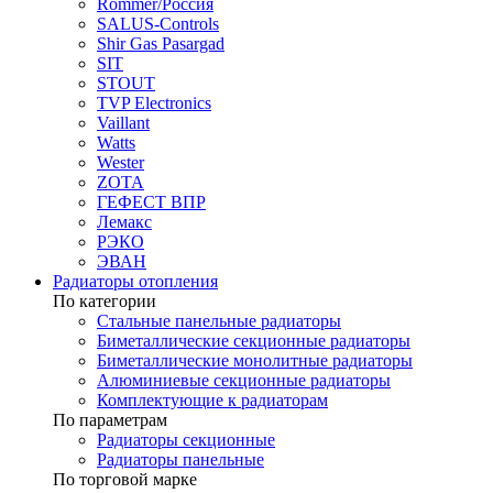
Rommer/Россия
SALUS-Controls
Shir Gas Pasargad
SIT
STOUT
TVP Electronics
Vaillant
Watts
Wester
ZOTA
ГЕФЕСТ ВПР
Лемакс
РЭКО
ЭВАН
Радиаторы отопления
По категории
Стальные панельные радиаторы
Биметаллические секционные радиаторы
Биметаллические монолитные радиаторы
Алюминиевые секционные радиаторы
Комплектующие к радиаторам
По параметрам
Радиаторы секционные
Радиаторы панельные
По торговой марке