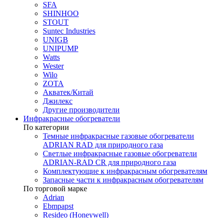
SFA
SHINHOO
STOUT
Suntec Industries
UNIGB
UNIPUMP
Watts
Wester
Wilo
ZOTA
Акватек/Китай
Джилекс
Другие производители
Инфракрасные обогреватели
По категории
Темные инфракрасные газовые обогреватели
ADRIAN RAD для природного газа
Светлые инфракрасные газовые обогреватели
ADRIAN-RAD CR для природного газа
Комплектующие к инфракрасным обогревателям
Запасные части к инфракрасным обогревателям
По торговой марке
Adrian
Ebmpapst
Resideo (Honeywell)