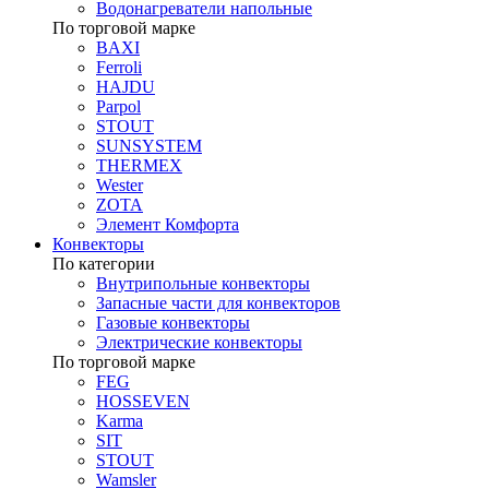
Водонагреватели напольные
По торговой марке
BAXI
Ferroli
HAJDU
Parpol
STOUT
SUNSYSTEM
THERMEX
Wester
ZOTA
Элемент Комфорта
Конвекторы
По категории
Внутрипольные конвекторы
Запасные части для конвекторов
Газовые конвекторы
Электрические конвекторы
По торговой марке
FEG
HOSSEVEN
Karma
SIT
STOUT
Wamsler