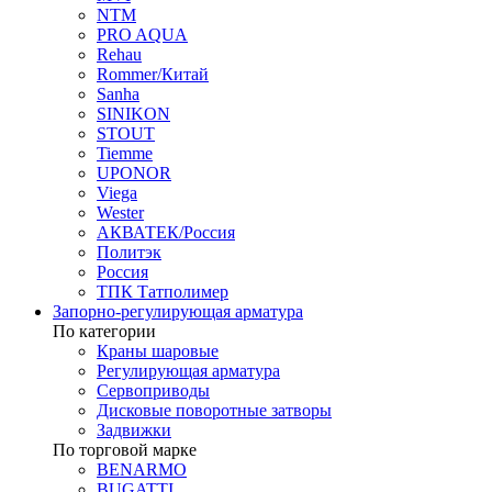
NTM
PRO AQUA
Rehau
Rommer/Китай
Sanha
SINIKON
STOUT
Tiemme
UPONOR
Viega
Wester
АКВАТЕК/Россия
Политэк
Россия
ТПК Татполимер
Запорно-регулирующая арматура
По категории
Краны шаровые
Регулирующая арматура
Сервоприводы
Дисковые поворотные затворы
Задвижки
По торговой марке
BENARMO
BUGATTI