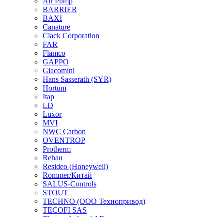
Air Pump
BARRIER
BAXI
Canature
Clack Corporation
FAR
Flamco
GAPPO
Giacomini
Hans Sasserath (SYR)
Hortum
Itap
LD
Luxor
MVI
NWC Carbon
OVENTROP
Protherm
Rehau
Resideo (Honeywell)
Rommer/Китай
SALUS-Controls
STOUT
TECHNO (ООО Технопривод)
TECOFI SAS