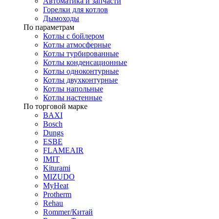
Автоматика и запчасти
Горелки для котлов
Дымоходы
По параметрам
Котлы с бойлером
Котлы атмосферные
Котлы турбированные
Котлы конденсационные
Котлы одноконтурные
Котлы двухконтурные
Котлы напольные
Котлы настенные
По торговой марке
BAXI
Bosch
Dungs
ESBE
FLAMEAIR
IMIT
Kiturami
MIZUDO
MyHeat
Protherm
Rehau
Rommer/Китай