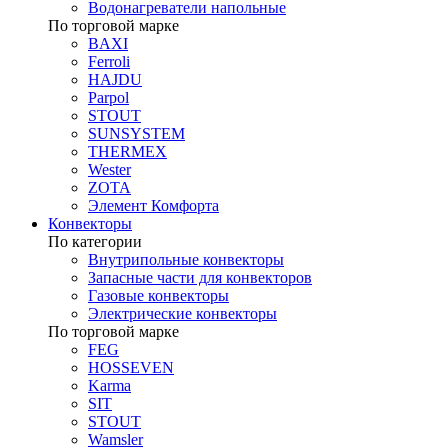
Водонагреватели напольные
По торговой марке
BAXI
Ferroli
HAJDU
Parpol
STOUT
SUNSYSTEM
THERMEX
Wester
ZOTA
Элемент Комфорта
Конвекторы
По категории
Внутрипольные конвекторы
Запасные части для конвекторов
Газовые конвекторы
Электрические конвекторы
По торговой марке
FEG
HOSSEVEN
Karma
SIT
STOUT
Wamsler