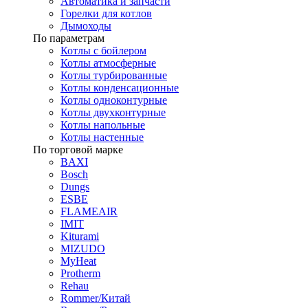
Автоматика и запчасти
Горелки для котлов
Дымоходы
По параметрам
Котлы с бойлером
Котлы атмосферные
Котлы турбированные
Котлы конденсационные
Котлы одноконтурные
Котлы двухконтурные
Котлы напольные
Котлы настенные
По торговой марке
BAXI
Bosch
Dungs
ESBE
FLAMEAIR
IMIT
Kiturami
MIZUDO
MyHeat
Protherm
Rehau
Rommer/Китай