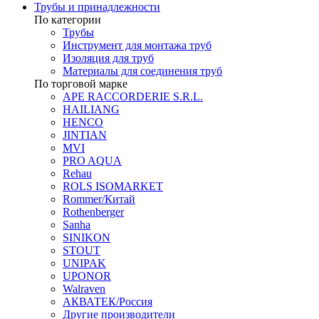
Трубы и принадлежности
По категории
Трубы
Инструмент для монтажа труб
Изоляция для труб
Материалы для соединения труб
По торговой марке
APE RACCORDERIE S.R.L.
HAILIANG
HENCO
JINTIAN
MVI
PRO AQUA
Rehau
ROLS ISOMARKET
Rommer/Китай
Rothenberger
Sanha
SINIKON
STOUT
UNIPAK
UPONOR
Walraven
АКВАТЕК/Россия
Другие производители