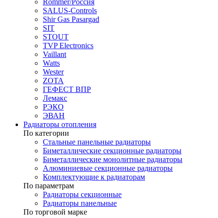
Rommer/Россия
SALUS-Controls
Shir Gas Pasargad
SIT
STOUT
TVP Electronics
Vaillant
Watts
Wester
ZOTA
ГЕФЕСТ ВПР
Лемакс
РЭКО
ЭВАН
Радиаторы отопления
По категории
Стальные панельные радиаторы
Биметаллические секционные радиаторы
Биметаллические монолитные радиаторы
Алюминиевые секционные радиаторы
Комплектующие к радиаторам
По параметрам
Радиаторы секционные
Радиаторы панельные
По торговой марке