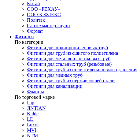
Китай
ООО «РЕХАУ»
ООО К-ФЛЕКС
Политэк
Сантехмастер Групп
Формат
Фитинги
По категории
Фитинги для полипропиленовых труб
Фитинги для труб из сшитого полиэтилена
Фитинги для металлопластиковых труб
Фитинги для стальных труб (резьбовые)
Фитинги для труб из полиэтилена низкого давлени
Фитинги для медных труб
Фитинги для труб из нержавеющей стали
Фитинги для канализации
Фланцы
По торговой марке
Itap
JINTIAN
Kalde
LD
Luxor
MVI
NTM