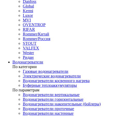
Danfoss
Global
Kermi
Luxor
MVI
OVENTROP
RIFAR​
Rommer/Китай
Rommer/Россия
STOUT
VALFEX
Wester
Ридан
Водонагреватели
По категории
Газовые водонагреватели
Электрические водонагреватели
Водонагреватели косвенного нагрева
Буферные теплоаккумуляторы
По параметрам
Водонагреватели вертикальные
Водонагреватели горизонтальные
Водонагреватели накопительные (бойлеры)
Водонагреватели проточные
Водонагреватели настенные