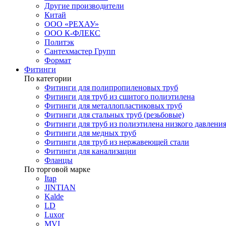
Другие производители
Китай
ООО «РЕХАУ»
ООО К-ФЛЕКС
Политэк
Сантехмастер Групп
Формат
Фитинги
По категории
Фитинги для полипропиленовых труб
Фитинги для труб из сшитого полиэтилена
Фитинги для металлопластиковых труб
Фитинги для стальных труб (резьбовые)
Фитинги для труб из полиэтилена низкого давлени
Фитинги для медных труб
Фитинги для труб из нержавеющей стали
Фитинги для канализации
Фланцы
По торговой марке
Itap
JINTIAN
Kalde
LD
Luxor
MVI