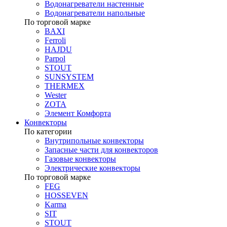
Водонагреватели настенные
Водонагреватели напольные
По торговой марке
BAXI
Ferroli
HAJDU
Parpol
STOUT
SUNSYSTEM
THERMEX
Wester
ZOTA
Элемент Комфорта
Конвекторы
По категории
Внутрипольные конвекторы
Запасные части для конвекторов
Газовые конвекторы
Электрические конвекторы
По торговой марке
FEG
HOSSEVEN
Karma
SIT
STOUT