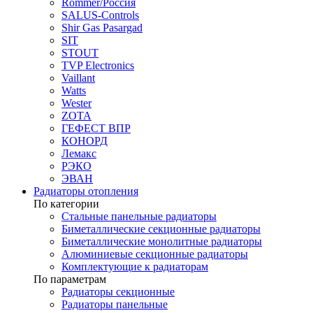
Rommer/Россия
SALUS-Controls
Shir Gas Pasargad
SIT
STOUT
TVP Electronics
Vaillant
Watts
Wester
ZOTA
ГЕФЕСТ ВПР
КОНОРД
Лемакс
РЭКО
ЭВАН
Радиаторы отопления
По категории
Стальные панельные радиаторы
Биметаллические секционные радиаторы
Биметаллические монолитные радиаторы
Алюминиевые секционные радиаторы
Комплектующие к радиаторам
По параметрам
Радиаторы секционные
Радиаторы панельные