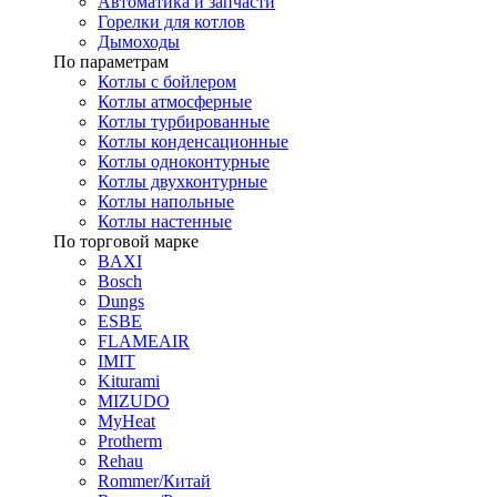
Автоматика и запчасти
Горелки для котлов
Дымоходы
По параметрам
Котлы с бойлером
Котлы атмосферные
Котлы турбированные
Котлы конденсационные
Котлы одноконтурные
Котлы двухконтурные
Котлы напольные
Котлы настенные
По торговой марке
BAXI
Bosch
Dungs
ESBE
FLAMEAIR
IMIT
Kiturami
MIZUDO
MyHeat
Protherm
Rehau
Rommer/Китай