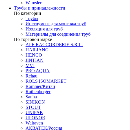
Wamsler
Трубы и принадлежности
По категории
Трубы
Инструмент для монтажа труб
Изоляция для труб
Материалы для соединения труб
По торговой марке
APE RACCORDERIE S.R.L.
HAILIANG
HENCO
JINTIAN
MVI
PRO AQUA
Rehau
ROLS ISOMARKET
Rommer/Китай
Rothenberger
Sanha
SINIKON
STOUT
UNIPAK
UPONOR
Walraven
АКВАТЕК/Россия