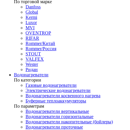
По торговой марке
Danfoss
Global
Kermi
Luxor
MVI
OVENTROP
RIFAR​
Rommer/Китай
Rommer/Россия
STOUT
VALFEX
Wester
Ридан
Водонагреватели
По категории
Газовые водонагреватели
Электрические водонагреватели
Водонагреватели косвенного нагрева
Буферные теплоаккумуляторы
По параметрам
Водонагреватели вертикальные
Водонагреватели горизонтальные
Водонагреватели накопительные (бойлеры)
Водонагреватели проточные