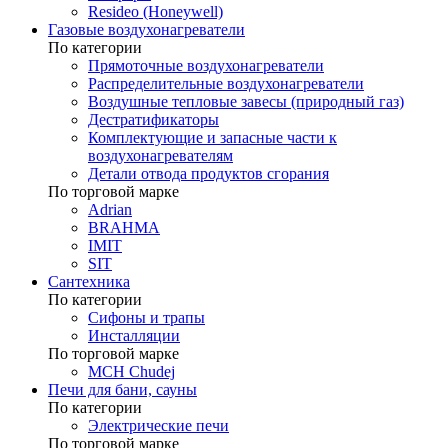
Resideo (Honeywell)
Газовые воздухонагреватели
По категории
Прямоточные воздухонагреватели
Распределительные воздухонагреватели
Воздушные тепловые завесы (природный газ)
Дестратификаторы
Комплектующие и запасные части к
воздухонагревателям
Детали отвода продуктов сгорания
По торговой марке
Adrian
BRAHMA
IMIT
SIT
Сантехника
По категории
Сифоны и трапы
Инсталляции
По торговой марке
MCH Chudej
Печи для бани, сауны
По категории
Электрические печи
По торговой марке