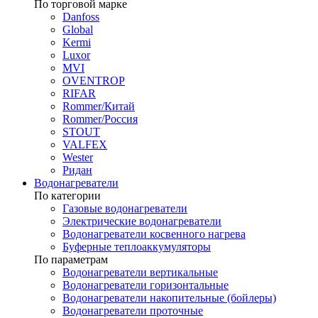
По торговой марке
Danfoss
Global
Kermi
Luxor
MVI
OVENTROP
RIFAR​
Rommer/Китай
Rommer/Россия
STOUT
VALFEX
Wester
Ридан
Водонагреватели
По категории
Газовые водонагреватели
Электрические водонагреватели
Водонагреватели косвенного нагрева
Буферные теплоаккумуляторы
По параметрам
Водонагреватели вертикальные
Водонагреватели горизонтальные
Водонагреватели накопительные (бойлеры)
Водонагреватели проточные