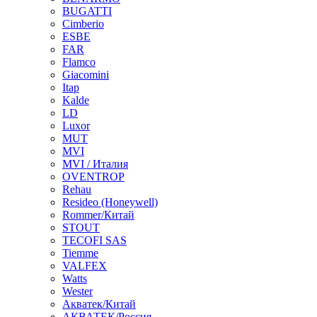
BUGATTI
Cimberio
ESBE
FAR
Flamco
Giacomini
Itap
Kalde
LD
Luxor
MUT
MVI
MVI / Италия
OVENTROP
Rehau
Resideo (Honeywell)
Rommer/Китай
STOUT
TECOFI SAS
Tiemme
VALFEX
Watts
Wester
Акватек/Китай
АКВАТЕК/Россия