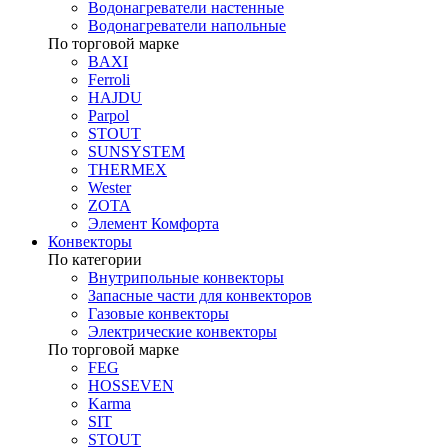
Водонагреватели настенные
Водонагреватели напольные
По торговой марке
BAXI
Ferroli
HAJDU
Parpol
STOUT
SUNSYSTEM
THERMEX
Wester
ZOTA
Элемент Комфорта
Конвекторы
По категории
Внутрипольные конвекторы
Запасные части для конвекторов
Газовые конвекторы
Электрические конвекторы
По торговой марке
FEG
HOSSEVEN
Karma
SIT
STOUT