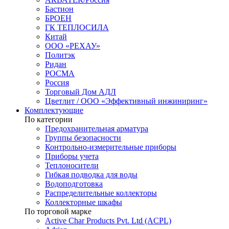
Бастион
БРОЕН
ГК ТЕПЛОСИЛА
Китай
ООО «РЕХАУ»
Политэк
Ридан
РОСМА
Россия
Торговый Дом АДЛ
Цветлит / ООО «Эффективный инжиниринг»
Комплектующие
По категории
Предохранительная арматура
Группы безопасности
Контрольно-измерительные приборы
Приборы учета
Теплоносители
Гибкая подводка для воды
Водоподготовка
Распределительные коллекторы
Коллекторные шкафы
По торговой марке
Active Char Products Pvt. Ltd (ACPL)