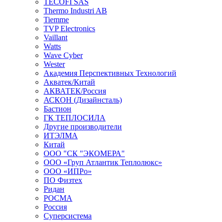
TECOFI SAS
Thermo Industri AB
Tiemme
TVP Electronics
Vaillant
Watts
Wave Cyber
Wester
Академия Перспективных Технологий
Акватек/Китай
АКВАТЕК/Россия
АСКОН (Дизайнсталь)
Бастион
ГК ТЕПЛОСИЛА
Другие производители
ИТЭЛМА
Китай
ООО "СК "ЭКОМЕРА"
ООО «Груп Атлантик Теплолюкс»
ООО «ИПРо»
ПО Физтех
Ридан
РОСМА
Россия
Суперсистема