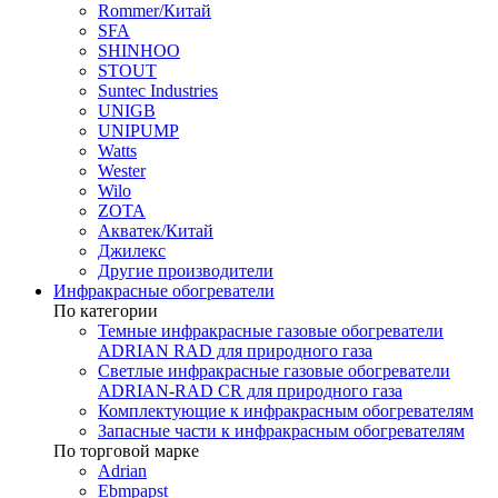
Rommer/Китай
SFA
SHINHOO
STOUT
Suntec Industries
UNIGB
UNIPUMP
Watts
Wester
Wilo
ZOTA
Акватек/Китай
Джилекс
Другие производители
Инфракрасные обогреватели
По категории
Темные инфракрасные газовые обогреватели
ADRIAN RAD для природного газа
Светлые инфракрасные газовые обогреватели
ADRIAN-RAD CR для природного газа
Комплектующие к инфракрасным обогревателям
Запасные части к инфракрасным обогревателям
По торговой марке
Adrian
Ebmpapst