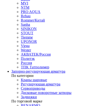
MVI
NTM
PRO AQUA
Rehau
Rommer/Китай
Sanha
SINIKON
STOUT
Tiemme
UPONOR
Viega
Wester
АКВАТЕК/Россия
Политэк
Россия
ТПК Татполимер
Запорно-регулирующая арматура
По категории
Краны шаровые
Регулирующая арматура
Сервоприводы
Дисковые поворотные затворы
Задвижки
По торговой марке
BENARMO