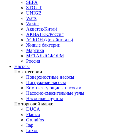
SEFA
STOUT
UNIGB
Watts
Wester
Акватек/Китай
АКВАТЕК/Россия
АСКОН (Дизайнсталь)
Живые бактерии
Мартика
МЕТАЛЛОФОРМ
Россия
Насосы
По категории
Поверхностные насосы
Погружные насосы
Комплектующие к насосам
Насосно-смесительные узлы
Насосные группы
По торговой марке
DUCA
Flamco
Grundfos
Itap
Luxor