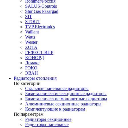
Rommer/Россия
SALUS-Controls
Shir Gas Pasargad
SIT
STOUT
TVP Electronics
Vaillant
Watts
Wester
ZOTA
ГЕФЕСТ ВПР
КОНОРД
Лемакс
РЭКО
ЭВАН
Радиаторы отопления
По категории
Стальные панельные радиаторы
Биметаллические секционные радиаторы
Биметаллические монолитные радиаторы
Алюминиевые секционные радиаторы
Комплектующие к радиаторам
По параметрам
Радиаторы секционные
Радиаторы панельные