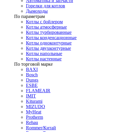
Автоматика и запчасти
Горелки для котлов
Дымоходы
По параметрам
Котлы с бойлером
Котлы атмосферные
Котлы турбированные
Котлы конденсационные
Котлы одноконтурные
Котлы двухконтурные
Котлы напольные
Котлы настенные
По торговой марке
BAXI
Bosch
Dungs
ESBE
FLAMEAIR
IMIT
Kiturami
MIZUDO
MyHeat
Protherm
Rehau
Rommer/Китай