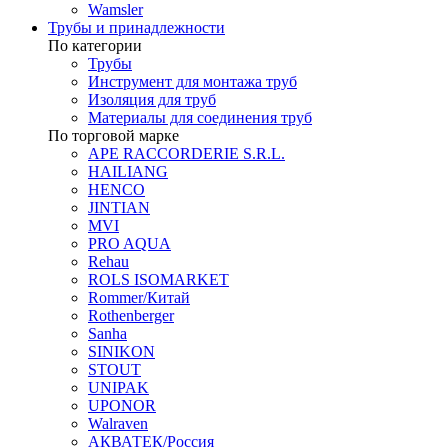
Wamsler
Трубы и принадлежности
По категории
Трубы
Инструмент для монтажа труб
Изоляция для труб
Материалы для соединения труб
По торговой марке
APE RACCORDERIE S.R.L.
HAILIANG
HENCO
JINTIAN
MVI
PRO AQUA
Rehau
ROLS ISOMARKET
Rommer/Китай
Rothenberger
Sanha
SINIKON
STOUT
UNIPAK
UPONOR
Walraven
АКВАТЕК/Россия