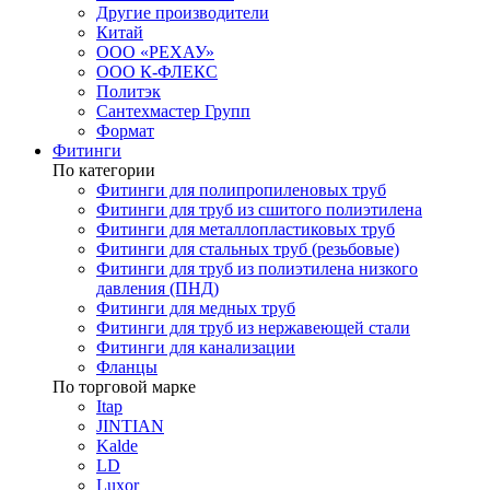
Другие производители
Китай
ООО «РЕХАУ»
ООО К-ФЛЕКС
Политэк
Сантехмастер Групп
Формат
Фитинги
По категории
Фитинги для полипропиленовых труб
Фитинги для труб из сшитого полиэтилена
Фитинги для металлопластиковых труб
Фитинги для стальных труб (резьбовые)
Фитинги для труб из полиэтилена низкого
давления (ПНД)
Фитинги для медных труб
Фитинги для труб из нержавеющей стали
Фитинги для канализации
Фланцы
По торговой марке
Itap
JINTIAN
Kalde
LD
Luxor