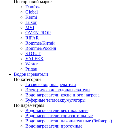
По торговой марке
Danfoss
Global
Kermi
Luxor
MVI
OVENTROP
RIFAR​
Rommer/Китай
Rommer/Россия
STOUT
VALFEX
Wester
Ридан
Водонагреватели
По категории
Газовые водонагреватели
Электрические водонагреватели
Водонагреватели косвенного нагрева
Буферные теплоаккумуляторы
По параметрам
Водонагреватели вертикальные
Водонагреватели горизонтальные
Водонагреватели накопительные (бойлеры)
Водонагреватели проточные