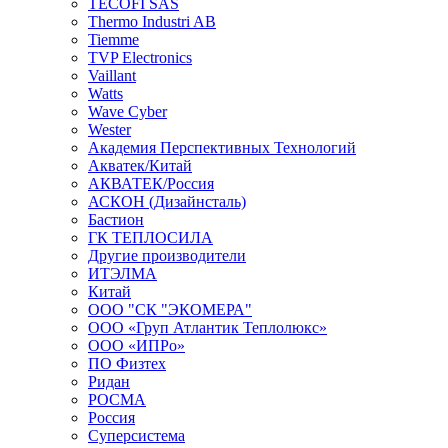
TECOFI SAS
Thermo Industri AB
Tiemme
TVP Electronics
Vaillant
Watts
Wave Cyber
Wester
Академия Перспективных Технологий
Акватек/Китай
АКВАТЕК/Россия
АСКОН (Дизайнсталь)
Бастион
ГК ТЕПЛОСИЛА
Другие производители
ИТЭЛМА
Китай
ООО "СК "ЭКОМЕРА"
ООО «Груп Атлантик Теплолюкс»
ООО «ИПРо»
ПО Физтех
Ридан
РОСМА
Россия
Суперсистема