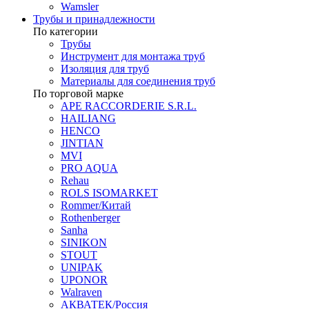
Wamsler
Трубы и принадлежности
По категории
Трубы
Инструмент для монтажа труб
Изоляция для труб
Материалы для соединения труб
По торговой марке
APE RACCORDERIE S.R.L.
HAILIANG
HENCO
JINTIAN
MVI
PRO AQUA
Rehau
ROLS ISOMARKET
Rommer/Китай
Rothenberger
Sanha
SINIKON
STOUT
UNIPAK
UPONOR
Walraven
АКВАТЕК/Россия