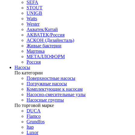
SEFA
STOUT
UNIGB
Watts
Wester
Акватек/Китай
АКВАТЕК/Россия
АСКОН (Дизайнсталь)
Живые бактерии
Мартика
МЕТАЛЛОФОРМ
Россия
Насосы
По категории
Поверхностные насосы
Погружные насосы
Комплектующие к насосам
Насосно-смесительные узлы
Насосные группы
По торговой марке
DUCA
Flamco
Grundfos
Itap
Luxor