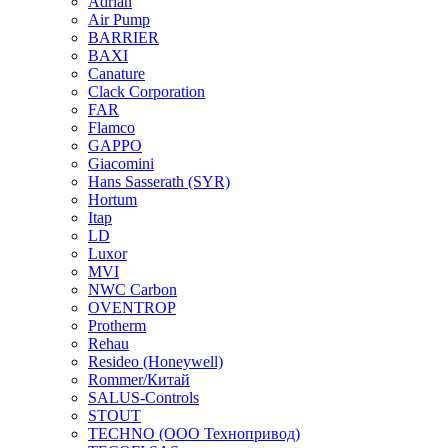
Adrian
Air Pump
BARRIER
BAXI
Canature
Clack Corporation
FAR
Flamco
GAPPO
Giacomini
Hans Sasserath (SYR)
Hortum
Itap
LD
Luxor
MVI
NWC Carbon
OVENTROP
Protherm
Rehau
Resideo (Honeywell)
Rommer/Китай
SALUS-Controls
STOUT
TECHNO (ООО Технопривод)