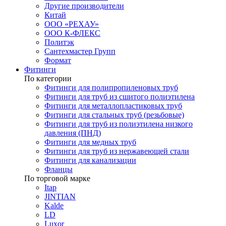
Другие производители
Китай
ООО «РЕХАУ»
ООО К-ФЛЕКС
Политэк
Сантехмастер Групп
Формат
Фитинги
По категории
Фитинги для полипропиленовых труб
Фитинги для труб из сшитого полиэтилена
Фитинги для металлопластиковых труб
Фитинги для стальных труб (резьбовые)
Фитинги для труб из полиэтилена низкого
давления (ПНД)
Фитинги для медных труб
Фитинги для труб из нержавеющей стали
Фитинги для канализации
Фланцы
По торговой марке
Itap
JINTIAN
Kalde
LD
Luxor