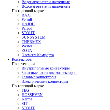
Водонагреватели настенные
Водонагреватели напольные
По торговой марке
BAXI
Ferroli
HAJDU
Parpol
STOUT
SUNSYSTEM
THERMEX
Wester
ZOTA
Элемент Комфорта
Конвекторы
По категории
Внутрипольные конвекторы
Запасные части для конвекторов
Газовые конвекторы
Электрические конвекторы
По торговой марке
FEG
HOSSEVEN
Karma
SIT
STOUT