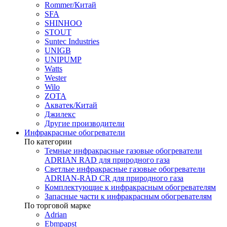
Rommer/Китай
SFA
SHINHOO
STOUT
Suntec Industries
UNIGB
UNIPUMP
Watts
Wester
Wilo
ZOTA
Акватек/Китай
Джилекс
Другие производители
Инфракрасные обогреватели
По категории
Темные инфракрасные газовые обогреватели
ADRIAN RAD для природного газа
Светлые инфракрасные газовые обогреватели
ADRIAN-RAD CR для природного газа
Комплектующие к инфракрасным обогревателям
Запасные части к инфракрасным обогревателям
По торговой марке
Adrian
Ebmpapst