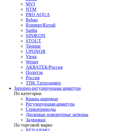
MVI
NTM
PRO AQUA
Rehau
Rommer/Китай
Sanha
SINIKON
STOUT
Tiemme
UPONOR
Viega
Wester
АКВАТЕК/Россия
Политэк
Россия
ТПК Татполимер
Запорно-регулирующая арматура
По категории
Краны шаровые
Регулирующая арматура
Сервоприводы
Дисковые поворотные затворы
Задвижки
По торговой марке
BENARMO