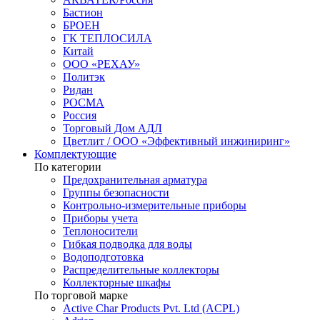
Бастион
БРОЕН
ГК ТЕПЛОСИЛА
Китай
ООО «РЕХАУ»
Политэк
Ридан
РОСМА
Россия
Торговый Дом АДЛ
Цветлит / ООО «Эффективный инжиниринг»
Комплектующие
По категории
Предохранительная арматура
Группы безопасности
Контрольно-измерительные приборы
Приборы учета
Теплоносители
Гибкая подводка для воды
Водоподготовка
Распределительные коллекторы
Коллекторные шкафы
По торговой марке
Active Char Products Pvt. Ltd (ACPL)