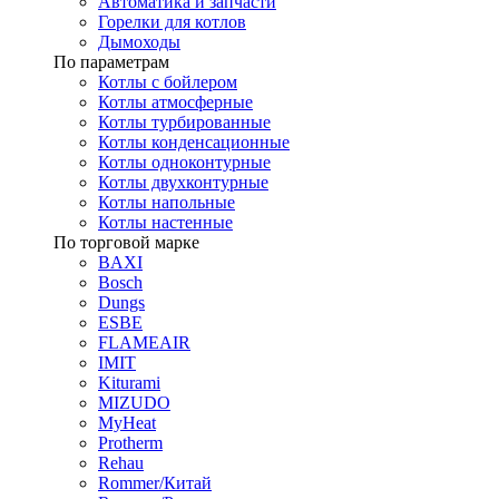
Автоматика и запчасти
Горелки для котлов
Дымоходы
По параметрам
Котлы с бойлером
Котлы атмосферные
Котлы турбированные
Котлы конденсационные
Котлы одноконтурные
Котлы двухконтурные
Котлы напольные
Котлы настенные
По торговой марке
BAXI
Bosch
Dungs
ESBE
FLAMEAIR
IMIT
Kiturami
MIZUDO
MyHeat
Protherm
Rehau
Rommer/Китай