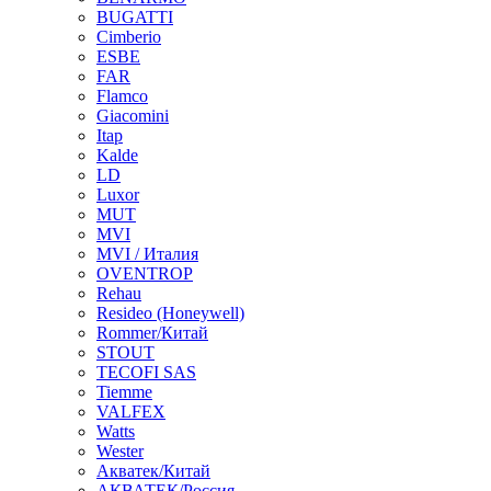
BUGATTI
Cimberio
ESBE
FAR
Flamco
Giacomini
Itap
Kalde
LD
Luxor
MUT
MVI
MVI / Италия
OVENTROP
Rehau
Resideo (Honeywell)
Rommer/Китай
STOUT
TECOFI SAS
Tiemme
VALFEX
Watts
Wester
Акватек/Китай
АКВАТЕК/Россия