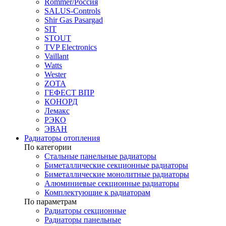
Rommer/Россия
SALUS-Controls
Shir Gas Pasargad
SIT
STOUT
TVP Electronics
Vaillant
Watts
Wester
ZOTA
ГЕФЕСТ ВПР
КОНОРД
Лемакс
РЭКО
ЭВАН
Радиаторы отопления
По категории
Стальные панельные радиаторы
Биметаллические секционные радиаторы
Биметаллические монолитные радиаторы
Алюминиевые секционные радиаторы
Комплектующие к радиаторам
По параметрам
Радиаторы секционные
Радиаторы панельные