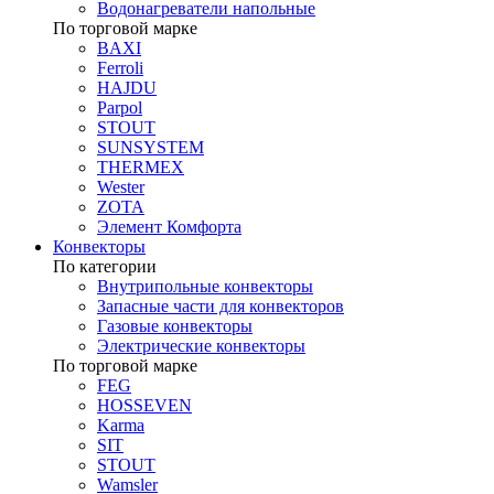
Водонагреватели напольные
По торговой марке
BAXI
Ferroli
HAJDU
Parpol
STOUT
SUNSYSTEM
THERMEX
Wester
ZOTA
Элемент Комфорта
Конвекторы
По категории
Внутрипольные конвекторы
Запасные части для конвекторов
Газовые конвекторы
Электрические конвекторы
По торговой марке
FEG
HOSSEVEN
Karma
SIT
STOUT
Wamsler