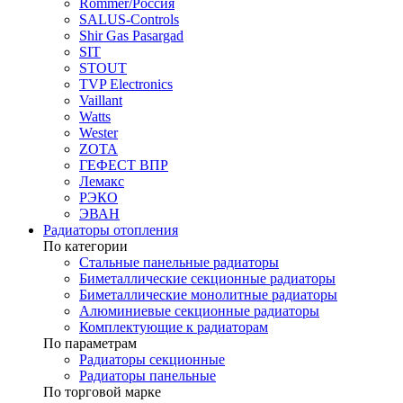
Rommer/Россия
SALUS-Controls
Shir Gas Pasargad
SIT
STOUT
TVP Electronics
Vaillant
Watts
Wester
ZOTA
ГЕФЕСТ ВПР
Лемакс
РЭКО
ЭВАН
Радиаторы отопления
По категории
Стальные панельные радиаторы
Биметаллические секционные радиаторы
Биметаллические монолитные радиаторы
Алюминиевые секционные радиаторы
Комплектующие к радиаторам
По параметрам
Радиаторы секционные
Радиаторы панельные
По торговой марке