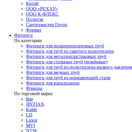
Китай
ООО «РЕХАУ»
ООО К-ФЛЕКС
Политэк
Сантехмастер Групп
Формат
Фитинги
По категории
Фитинги для полипропиленовых труб
Фитинги для труб из сшитого полиэтилена
Фитинги для металлопластиковых труб
Фитинги для стальных труб (резьбовые)
Фитинги для труб из полиэтилена низкого давлени
Фитинги для медных труб
Фитинги для труб из нержавеющей стали
Фитинги для канализации
Фланцы
По торговой марке
Itap
JINTIAN
Kalde
LD
Luxor
MVI
NTM