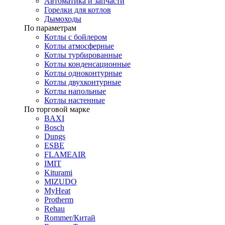
Автоматика и запчасти
Горелки для котлов
Дымоходы
По параметрам
Котлы с бойлером
Котлы атмосферные
Котлы турбированные
Котлы конденсационные
Котлы одноконтурные
Котлы двухконтурные
Котлы напольные
Котлы настенные
По торговой марке
BAXI
Bosch
Dungs
ESBE
FLAMEAIR
IMIT
Kiturami
MIZUDO
MyHeat
Protherm
Rehau
Rommer/Китай