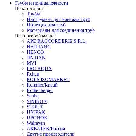
Трубы и принадлежности
По категории
Трубы
Инструмент для монтажа труб
Изоляция для труб
Материалы для соединения труб
По торговой марке
APE RACCORDERIE S.R.L.
HAILIANG
HENCO
JINTIAN
MVI
PRO AQUA
Rehau
ROLS ISOMARKET
Rommer/Китай
Rothenberger
Sanha
SINIKON
STOUT
UNIPAK
UPONOR
Walraven
АКВАТЕК/Россия
Другие производители