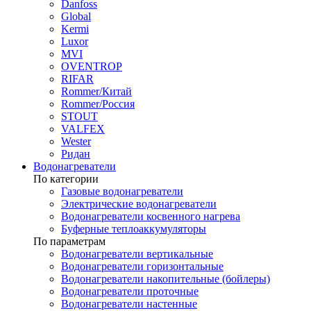
Danfoss
Global
Kermi
Luxor
MVI
OVENTROP
RIFAR​
Rommer/Китай
Rommer/Россия
STOUT
VALFEX
Wester
Ридан
Водонагреватели
По категории
Газовые водонагреватели
Электрические водонагреватели
Водонагреватели косвенного нагрева
Буферные теплоаккумуляторы
По параметрам
Водонагреватели вертикальные
Водонагреватели горизонтальные
Водонагреватели накопительные (бойлеры)
Водонагреватели проточные
Водонагреватели настенные