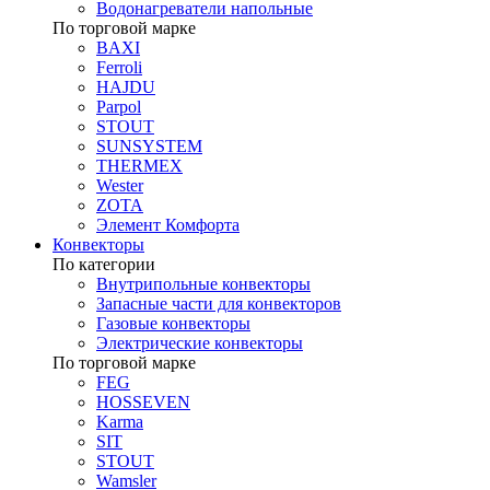
Водонагреватели напольные
По торговой марке
BAXI
Ferroli
HAJDU
Parpol
STOUT
SUNSYSTEM
THERMEX
Wester
ZOTA
Элемент Комфорта
Конвекторы
По категории
Внутрипольные конвекторы
Запасные части для конвекторов
Газовые конвекторы
Электрические конвекторы
По торговой марке
FEG
HOSSEVEN
Karma
SIT
STOUT
Wamsler