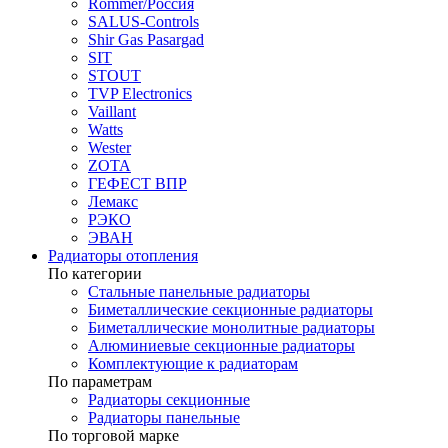
Rommer/Россия
SALUS-Controls
Shir Gas Pasargad
SIT
STOUT
TVP Electronics
Vaillant
Watts
Wester
ZOTA
ГЕФЕСТ ВПР
Лемакс
РЭКО
ЭВАН
Радиаторы отопления
По категории
Стальные панельные радиаторы
Биметаллические секционные радиаторы
Биметаллические монолитные радиаторы
Алюминиевые секционные радиаторы
Комплектующие к радиаторам
По параметрам
Радиаторы секционные
Радиаторы панельные
По торговой марке