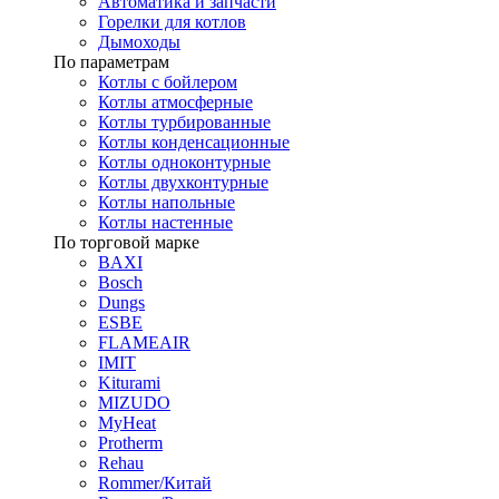
Автоматика и запчасти
Горелки для котлов
Дымоходы
По параметрам
Котлы с бойлером
Котлы атмосферные
Котлы турбированные
Котлы конденсационные
Котлы одноконтурные
Котлы двухконтурные
Котлы напольные
Котлы настенные
По торговой марке
BAXI
Bosch
Dungs
ESBE
FLAMEAIR
IMIT
Kiturami
MIZUDO
MyHeat
Protherm
Rehau
Rommer/Китай