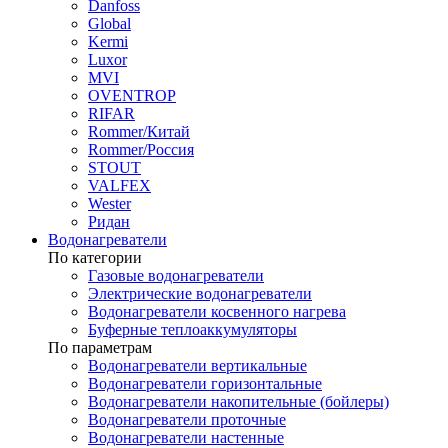
Danfoss
Global
Kermi
Luxor
MVI
OVENTROP
RIFAR​
Rommer/Китай
Rommer/Россия
STOUT
VALFEX
Wester
Ридан
Водонагреватели
По категории
Газовые водонагреватели
Электрические водонагреватели
Водонагреватели косвенного нагрева
Буферные теплоаккумуляторы
По параметрам
Водонагреватели вертикальные
Водонагреватели горизонтальные
Водонагреватели накопительные (бойлеры)
Водонагреватели проточные
Водонагреватели настенные