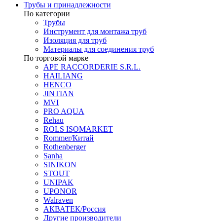
Трубы и принадлежности
По категории
Трубы
Инструмент для монтажа труб
Изоляция для труб
Материалы для соединения труб
По торговой марке
APE RACCORDERIE S.R.L.
HAILIANG
HENCO
JINTIAN
MVI
PRO AQUA
Rehau
ROLS ISOMARKET
Rommer/Китай
Rothenberger
Sanha
SINIKON
STOUT
UNIPAK
UPONOR
Walraven
АКВАТЕК/Россия
Другие производители