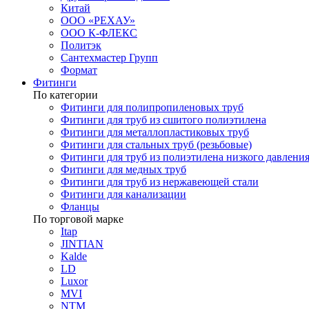
Китай
ООО «РЕХАУ»
ООО К-ФЛЕКС
Политэк
Сантехмастер Групп
Формат
Фитинги
По категории
Фитинги для полипропиленовых труб
Фитинги для труб из сшитого полиэтилена
Фитинги для металлопластиковых труб
Фитинги для стальных труб (резьбовые)
Фитинги для труб из полиэтилена низкого давлени
Фитинги для медных труб
Фитинги для труб из нержавеющей стали
Фитинги для канализации
Фланцы
По торговой марке
Itap
JINTIAN
Kalde
LD
Luxor
MVI
NTM