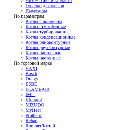
Автоматика и запчасти
Горелки для котлов
Дымоходы
По параметрам
Котлы с бойлером
Котлы атмосферные
Котлы турбированные
Котлы конденсационные
Котлы одноконтурные
Котлы двухконтурные
Котлы напольные
Котлы настенные
По торговой марке
BAXI
Bosch
Dungs
ESBE
FLAMEAIR
IMIT
Kiturami
MIZUDO
MyHeat
Protherm
Rehau
Rommer/Китай