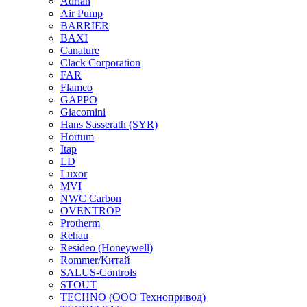
Adrian
Air Pump
BARRIER
BAXI
Canature
Clack Corporation
FAR
Flamco
GAPPO
Giacomini
Hans Sasserath (SYR)
Hortum
Itap
LD
Luxor
MVI
NWC Carbon
OVENTROP
Protherm
Rehau
Resideo (Honeywell)
Rommer/Китай
SALUS-Controls
STOUT
TECHNO (ООО Технопривод)