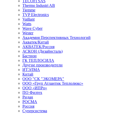
TECOFI SAS
Thermo Industri AB
Tiemme
TVP Electronics
Vaillant
Watts
Wave Cyber
Wester
Академия Перспективных Технологий
Акватек/Китай
АКВАТЕК/Россия
АСКОН (Дизайнсталь)
Бастион
ГК ТЕПЛОСИЛА
Другие производители
ИТЭЛМА
Китай
ООО "СК "ЭКОМЕРА"
ООО «Груп Атлантик Теплолюкс»
ООО «ИПРо»
ПО Физтех
Ридан
РОСМА
Россия
Суперсистема