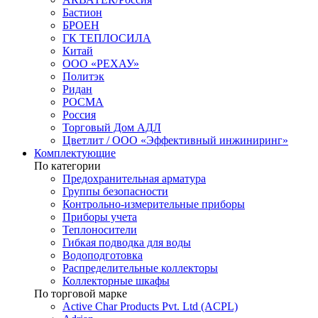
Бастион
БРОЕН
ГК ТЕПЛОСИЛА
Китай
ООО «РЕХАУ»
Политэк
Ридан
РОСМА
Россия
Торговый Дом АДЛ
Цветлит / ООО «Эффективный инжиниринг»
Комплектующие
По категории
Предохранительная арматура
Группы безопасности
Контрольно-измерительные приборы
Приборы учета
Теплоносители
Гибкая подводка для воды
Водоподготовка
Распределительные коллекторы
Коллекторные шкафы
По торговой марке
Active Char Products Pvt. Ltd (ACPL)