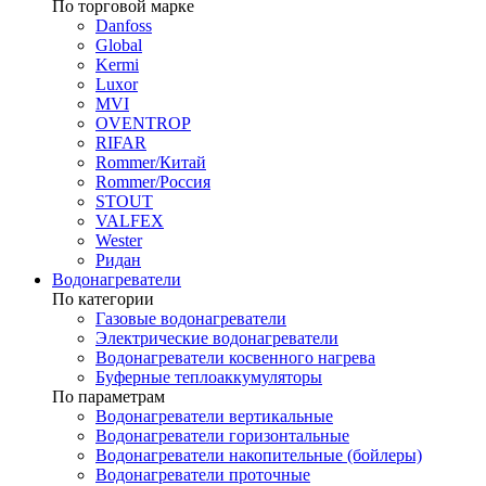
По торговой марке
Danfoss
Global
Kermi
Luxor
MVI
OVENTROP
RIFAR​
Rommer/Китай
Rommer/Россия
STOUT
VALFEX
Wester
Ридан
Водонагреватели
По категории
Газовые водонагреватели
Электрические водонагреватели
Водонагреватели косвенного нагрева
Буферные теплоаккумуляторы
По параметрам
Водонагреватели вертикальные
Водонагреватели горизонтальные
Водонагреватели накопительные (бойлеры)
Водонагреватели проточные