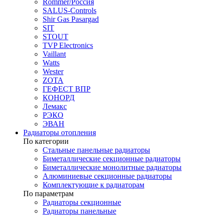
Rommer/Россия
SALUS-Controls
Shir Gas Pasargad
SIT
STOUT
TVP Electronics
Vaillant
Watts
Wester
ZOTA
ГЕФЕСТ ВПР
КОНОРД
Лемакс
РЭКО
ЭВАН
Радиаторы отопления
По категории
Стальные панельные радиаторы
Биметаллические секционные радиаторы
Биметаллические монолитные радиаторы
Алюминиевые секционные радиаторы
Комплектующие к радиаторам
По параметрам
Радиаторы секционные
Радиаторы панельные