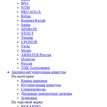
MVI
NTM
PRO AQUA
Rehau
Rommer/Китай
Sanha
SINIKON
STOUT
Tiemme
UPONOR
Viega
Wester
АКВАТЕК/Россия
Политэк
Россия
ТПК Татполимер
Запорно-регулирующая арматура
По категории
Краны шаровые
Регулирующая арматура
Сервоприводы
Дисковые поворотные затворы
Задвижки
По торговой марке
BENARMO