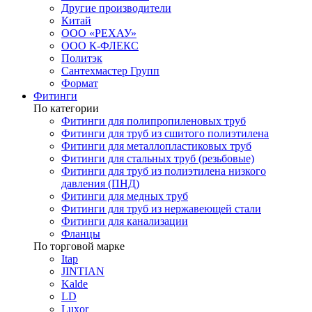
Другие производители
Китай
ООО «РЕХАУ»
ООО К-ФЛЕКС
Политэк
Сантехмастер Групп
Формат
Фитинги
По категории
Фитинги для полипропиленовых труб
Фитинги для труб из сшитого полиэтилена
Фитинги для металлопластиковых труб
Фитинги для стальных труб (резьбовые)
Фитинги для труб из полиэтилена низкого
давления (ПНД)
Фитинги для медных труб
Фитинги для труб из нержавеющей стали
Фитинги для канализации
Фланцы
По торговой марке
Itap
JINTIAN
Kalde
LD
Luxor