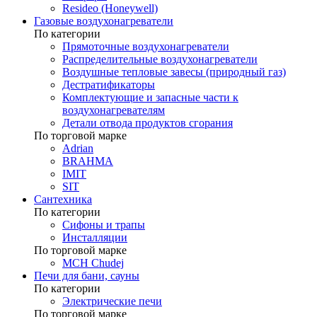
Resideo (Honeywell)
Газовые воздухонагреватели
По категории
Прямоточные воздухонагреватели
Распределительные воздухонагреватели
Воздушные тепловые завесы (природный газ)
Дестратификаторы
Комплектующие и запасные части к
воздухонагревателям
Детали отвода продуктов сгорания
По торговой марке
Adrian
BRAHMA
IMIT
SIT
Сантехника
По категории
Сифоны и трапы
Инсталляции
По торговой марке
MCH Chudej
Печи для бани, сауны
По категории
Электрические печи
По торговой марке