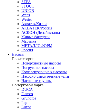
SEFA
STOUT
UNIGB
Watts
Wester
Акватек/Китай
АКВАТЕК/Россия
АСКОН (Дизайнсталь)
Живые бактерии
Мартика
МЕТАЛЛОФОРМ
Россия
Насосы
По категории
Поверхностные насосы
Погружные насосы
Комплектующие к насосам
Насосно-смесительные узлы
Насосные группы
По торговой марке
DUCA
Flamco
Grundfos
Itap
Luxor