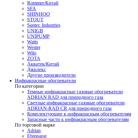
Rommer/Китай
SFA
SHINHOO
STOUT
Suntec Industries
UNIGB
UNIPUMP
Watts
Wester
Wilo
ZOTA
Акватек/Китай
Джилекс
Другие производители
Инфракрасные обогреватели
По категории
Темные инфракрасные газовые обогреватели
ADRIAN RAD для природного газа
Светлые инфракрасные газовые обогреватели
ADRIAN-RAD CR для природного газа
Комплектующие к инфракрасным обогревателям
Запасные части к инфракрасным обогревателям
По торговой марке
Adrian
Ebmpapst