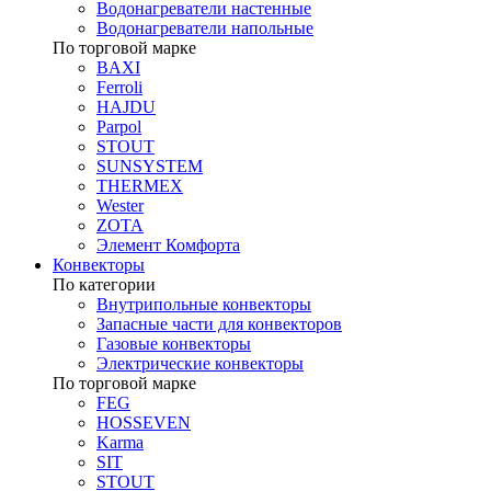
Водонагреватели настенные
Водонагреватели напольные
По торговой марке
BAXI
Ferroli
HAJDU
Parpol
STOUT
SUNSYSTEM
THERMEX
Wester
ZOTA
Элемент Комфорта
Конвекторы
По категории
Внутрипольные конвекторы
Запасные части для конвекторов
Газовые конвекторы
Электрические конвекторы
По торговой марке
FEG
HOSSEVEN
Karma
SIT
STOUT