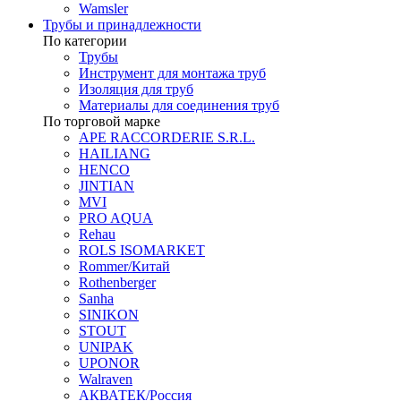
Wamsler
Трубы и принадлежности
По категории
Трубы
Инструмент для монтажа труб
Изоляция для труб
Материалы для соединения труб
По торговой марке
APE RACCORDERIE S.R.L.
HAILIANG
HENCO
JINTIAN
MVI
PRO AQUA
Rehau
ROLS ISOMARKET
Rommer/Китай
Rothenberger
Sanha
SINIKON
STOUT
UNIPAK
UPONOR
Walraven
АКВАТЕК/Россия