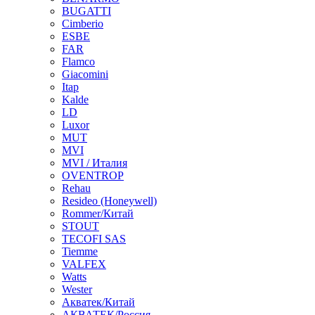
BUGATTI
Cimberio
ESBE
FAR
Flamco
Giacomini
Itap
Kalde
LD
Luxor
MUT
MVI
MVI / Италия
OVENTROP
Rehau
Resideo (Honeywell)
Rommer/Китай
STOUT
TECOFI SAS
Tiemme
VALFEX
Watts
Wester
Акватек/Китай
АКВАТЕК/Россия