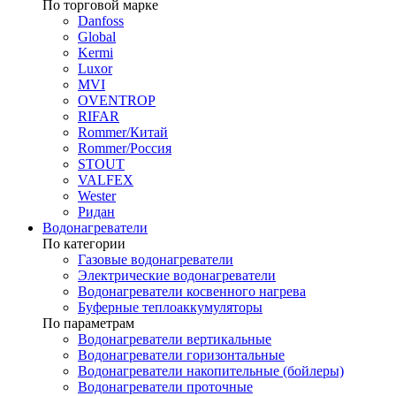
По торговой марке
Danfoss
Global
Kermi
Luxor
MVI
OVENTROP
RIFAR​
Rommer/Китай
Rommer/Россия
STOUT
VALFEX
Wester
Ридан
Водонагреватели
По категории
Газовые водонагреватели
Электрические водонагреватели
Водонагреватели косвенного нагрева
Буферные теплоаккумуляторы
По параметрам
Водонагреватели вертикальные
Водонагреватели горизонтальные
Водонагреватели накопительные (бойлеры)
Водонагреватели проточные