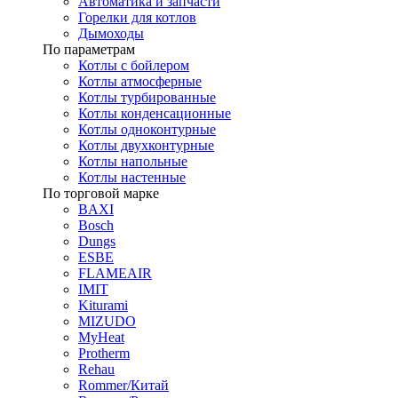
Автоматика и запчасти
Горелки для котлов
Дымоходы
По параметрам
Котлы с бойлером
Котлы атмосферные
Котлы турбированные
Котлы конденсационные
Котлы одноконтурные
Котлы двухконтурные
Котлы напольные
Котлы настенные
По торговой марке
BAXI
Bosch
Dungs
ESBE
FLAMEAIR
IMIT
Kiturami
MIZUDO
MyHeat
Protherm
Rehau
Rommer/Китай