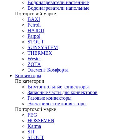
Водонагреватели настенные
Водонагреватели напольные
По торговой марке
BAXI
Ferroli
HAJDU
Parpol
STOUT
SUNSYSTEM
THERMEX
Wester
ZOTA
Элемент Комфорта
Конвекторы
По категории
Внутрипольные конвекторы
Запасные части для конвекторов
Газовые конвекторы
Электрические конвекторы
По торговой марке
FEG
HOSSEVEN
Karma
SIT
STOUT