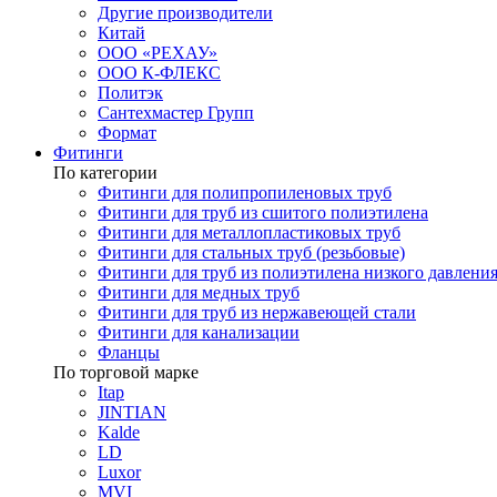
Другие производители
Китай
ООО «РЕХАУ»
ООО К-ФЛЕКС
Политэк
Сантехмастер Групп
Формат
Фитинги
По категории
Фитинги для полипропиленовых труб
Фитинги для труб из сшитого полиэтилена
Фитинги для металлопластиковых труб
Фитинги для стальных труб (резьбовые)
Фитинги для труб из полиэтилена низкого давлени
Фитинги для медных труб
Фитинги для труб из нержавеющей стали
Фитинги для канализации
Фланцы
По торговой марке
Itap
JINTIAN
Kalde
LD
Luxor
MVI