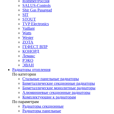
Rommer/Россия
SALUS-Controls
Shir Gas Pasargad
SIT
STOUT
TVP Electronics
Vaillant
Watts
Wester
ZOTA
ГЕФЕСТ ВПР
КОНОРД
Лемакс
РЭКО
ЭВАН
Радиаторы отопления
По категории
Стальные панельные радиаторы
Биметаллические секционные радиаторы
Биметаллические монолитные радиаторы
Алюминиевые секционные радиаторы
Комплектующие к радиаторам
По параметрам
Радиаторы секционные
Радиаторы панельные