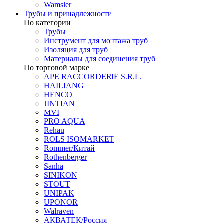
Wamsler
Трубы и принадлежности
По категории
Трубы
Инструмент для монтажа труб
Изоляция для труб
Материалы для соединения труб
По торговой марке
APE RACCORDERIE S.R.L.
HAILIANG
HENCO
JINTIAN
MVI
PRO AQUA
Rehau
ROLS ISOMARKET
Rommer/Китай
Rothenberger
Sanha
SINIKON
STOUT
UNIPAK
UPONOR
Walraven
АКВАТЕК/Россия