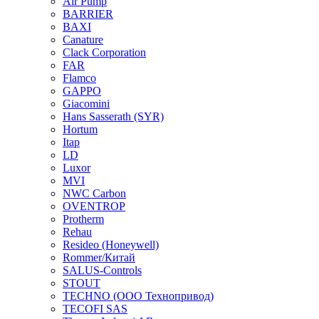
Air Pump
BARRIER
BAXI
Canature
Clack Corporation
FAR
Flamco
GAPPO
Giacomini
Hans Sasserath (SYR)
Hortum
Itap
LD
Luxor
MVI
NWC Carbon
OVENTROP
Protherm
Rehau
Resideo (Honeywell)
Rommer/Китай
SALUS-Controls
STOUT
TECHNO (ООО Технопривод)
TECOFI SAS