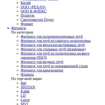
Китай
ООО «РЕХАУ»
ООО К-ФЛЕКС
Политэк
Сантехмастер Групп
Формат
Фитинги
По категории
Фитинги для полипропиленовых труб
Фитинги для труб из сшитого полиэтилена
Фитинги для металлопластиковых труб
Фитинги для стальных труб (резьбовые)
Фитинги для труб из полиэтилена низкого
давления (ПНД)
Фитинги для медных труб
Фитинги для труб из нержавеющей стали
Фитинги для канализации
Фланцы
По торговой марке
Itap
JINTIAN
Kalde
LD
Luxor
MVI