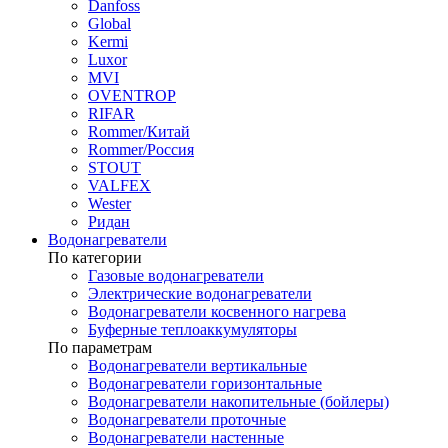
Danfoss
Global
Kermi
Luxor
MVI
OVENTROP
RIFAR​
Rommer/Китай
Rommer/Россия
STOUT
VALFEX
Wester
Ридан
Водонагреватели
По категории
Газовые водонагреватели
Электрические водонагреватели
Водонагреватели косвенного нагрева
Буферные теплоаккумуляторы
По параметрам
Водонагреватели вертикальные
Водонагреватели горизонтальные
Водонагреватели накопительные (бойлеры)
Водонагреватели проточные
Водонагреватели настенные