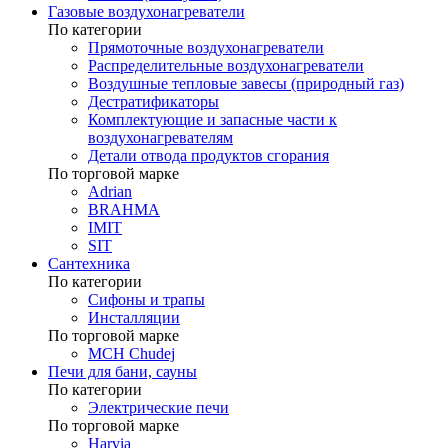
Газовые воздухонагреватели
По категории
Прямоточные воздухонагреватели
Распределительные воздухонагреватели
Воздушные тепловые завесы (природный газ)
Дестратификаторы
Комплектующие и запасные части к
воздухонагревателям
Детали отвода продуктов сгорания
По торговой марке
Adrian
BRAHMA
IMIT
SIT
Сантехника
По категории
Сифоны и трапы
Инсталляции
По торговой марке
MCH Chudej
Печи для бани, сауны
По категории
Электрические печи
По торговой марке
Harvia