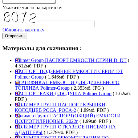
Укажите число на картинке:
Обновить картинку
Отправить
Материалы для скачивания :
Polimer Group ПАСПОРТ ЕМКОСТИ СЕРИИ D_DT
(
4.512мб. PDF )
ПАСПОРТ ПОДЗЕМНЫЕ ЕМКОСТИ СЕРИИ DT
Polimer Group
( 1.646мб. PDF )
СЕРТИФИКАТ ЕМКОСТИ ДЛЯ ДИЗЕЛЬНОГО
ТОПЛИВА Polimer-Group
( 2.353мб. JPG )
ПАСПОРТ БАКИ ДЛЯ ДУША Polimer Group
( 1.62мб.
PDF )
ПОЛИМЕР ГРУПП ПАСПОРТ КРЫШКИ
КОЛОДЦЕВ РОСА_РОСА-2
( 1.89мб. PDF )
Полимер Групп ПАСПОРТ(ОБЩИЙ) ЕМКОСТИ
ПОЛИЭТИЛЕНОВЫЕ_2022г
( 1.99мб. PDF )
ПОЛИМЕР ГРУПП ОТКАЗНОЕ ПИСЬМО НА
АДАПТЕРЫ
( 1.279мб. PDF )
ПОЛИМЕР ГРУПП РЕКОМЕНДАЦИИ ПО