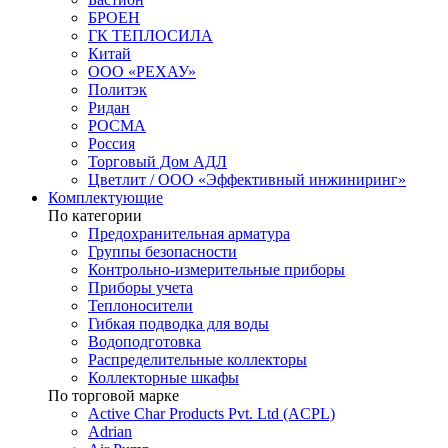
БРОЕН
ГК ТЕПЛОСИЛА
Китай
ООО «РЕХАУ»
Политэк
Ридан
РОСМА
Россия
Торговый Дом АДЛ
Цветлит / ООО «Эффективный инжиниринг»
Комплектующие
По категории
Предохранительная арматура
Группы безопасности
Контрольно-измерительные приборы
Приборы учета
Теплоносители
Гибкая подводка для воды
Водоподготовка
Распределительные коллекторы
Коллекторные шкафы
По торговой марке
Active Char Products Pvt. Ltd (ACPL)
Adrian