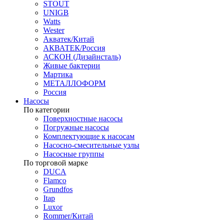
STOUT
UNIGB
Watts
Wester
Акватек/Китай
АКВАТЕК/Россия
АСКОН (Дизайнсталь)
Живые бактерии
Мартика
МЕТАЛЛОФОРМ
Россия
Насосы
По категории
Поверхностные насосы
Погружные насосы
Комплектующие к насосам
Насосно-смесительные узлы
Насосные группы
По торговой марке
DUCA
Flamco
Grundfos
Itap
Luxor
Rommer/Китай