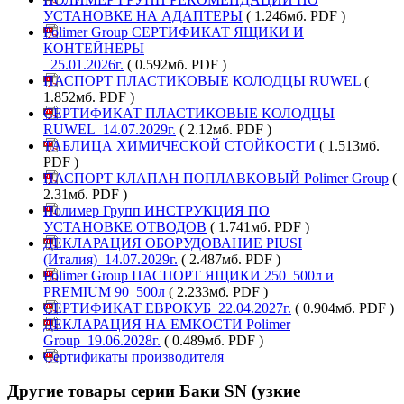
УСТАНОВКЕ НА АДАПТЕРЫ
( 1.246мб. PDF )
Polimer Group СЕРТИФИКАТ ЯЩИКИ И
КОНТЕЙНЕРЫ
_25.01.2026г.
( 0.592мб. PDF )
ПАСПОРТ ПЛАСТИКОВЫЕ КОЛОДЦЫ RUWEL
(
1.852мб. PDF )
СЕРТИФИКАТ ПЛАСТИКОВЫЕ КОЛОДЦЫ
RUWEL_14.07.2029г.
( 2.12мб. PDF )
ТАБЛИЦА ХИМИЧЕСКОЙ СТОЙКОСТИ
( 1.513мб.
PDF )
ПАСПОРТ КЛАПАН ПОПЛАВКОВЫЙ Polimer Group
(
2.31мб. PDF )
Полимер Групп ИНСТРУКЦИЯ ПО
УСТАНОВКЕ ОТВОДОВ
( 1.741мб. PDF )
ДЕКЛАРАЦИЯ ОБОРУДОВАНИЕ PIUSI
(Италия)_14.07.2029г.
( 2.487мб. PDF )
Polimer Group ПАСПОРТ ЯЩИКИ 250_500л и
PREMIUM 90_500л
( 2.233мб. PDF )
СЕРТИФИКАТ ЕВРОКУБ_22.04.2027г.
( 0.904мб. PDF )
ДЕКЛАРАЦИЯ НА ЕМКОСТИ Polimer
Group_19.06.2028г.
( 0.489мб. PDF )
Сертификаты производителя
Другие товары серии Баки SN (узкие