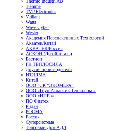
Thermo Industri AB
Tiemme
TVP Electronics
Vaillant
Watts
Wave Cyber
Wester
Академия Перспективных Технологий
Акватек/Китай
АКВАТЕК/Россия
АСКОН (Дизайнсталь)
Бастион
ГК ТЕПЛОСИЛА
Другие производители
ИТЭЛМА
Китай
ООО "СК "ЭКОМЕРА"
ООО «Груп Атлантик Теплолюкс»
ООО «ИПРо»
ПО Физтех
Ридан
РОСМА
Россия
Суперсистема
Торговый Дом АДЛ