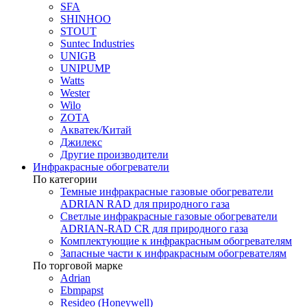
SFA
SHINHOO
STOUT
Suntec Industries
UNIGB
UNIPUMP
Watts
Wester
Wilo
ZOTA
Акватек/Китай
Джилекс
Другие производители
Инфракрасные обогреватели
По категории
Темные инфракрасные газовые обогреватели
ADRIAN RAD для природного газа
Светлые инфракрасные газовые обогреватели
ADRIAN-RAD CR для природного газа
Комплектующие к инфракрасным обогревателям
Запасные части к инфракрасным обогревателям
По торговой марке
Adrian
Ebmpapst
Resideo (Honeywell)