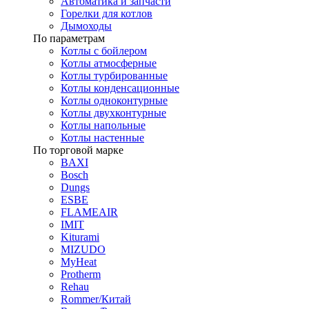
Автоматика и запчасти
Горелки для котлов
Дымоходы
По параметрам
Котлы с бойлером
Котлы атмосферные
Котлы турбированные
Котлы конденсационные
Котлы одноконтурные
Котлы двухконтурные
Котлы напольные
Котлы настенные
По торговой марке
BAXI
Bosch
Dungs
ESBE
FLAMEAIR
IMIT
Kiturami
MIZUDO
MyHeat
Protherm
Rehau
Rommer/Китай