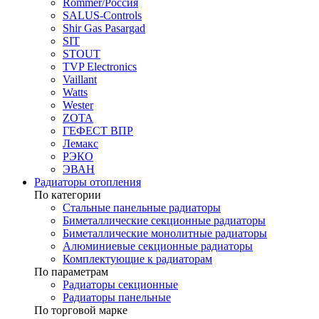
Rommer/Россия
SALUS-Controls
Shir Gas Pasargad
SIT
STOUT
TVP Electronics
Vaillant
Watts
Wester
ZOTA
ГЕФЕСТ ВПР
Лемакс
РЭКО
ЭВАН
Радиаторы отопления
По категории
Стальные панельные радиаторы
Биметаллические секционные радиаторы
Биметаллические монолитные радиаторы
Алюминиевые секционные радиаторы
Комплектующие к радиаторам
По параметрам
Радиаторы секционные
Радиаторы панельные
По торговой марке