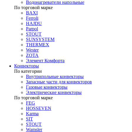
Водонагреватели напольные
По торговой марке
BAXI
Ferroli
HAJDU
Parpol
STOUT
SUNSYSTEM
THERMEX
Wester
ZOTA
Элемент Комфорта
Конвекторы
По категории
Внутрипольные конвекторы
Запасные части для конвекторов
Газовые конвекторы
Электрические конвекторы
По торговой марке
FEG
HOSSEVEN
Karma
SIT
STOUT
Wamsler