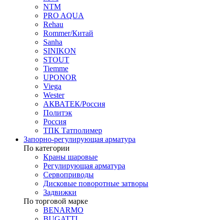
NTM
PRO AQUA
Rehau
Rommer/Китай
Sanha
SINIKON
STOUT
Tiemme
UPONOR
Viega
Wester
АКВАТЕК/Россия
Политэк
Россия
ТПК Татполимер
Запорно-регулирующая арматура
По категории
Краны шаровые
Регулирующая арматура
Сервоприводы
Дисковые поворотные затворы
Задвижки
По торговой марке
BENARMO
BUGATTI