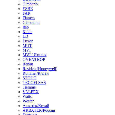
Cimberio
ESBE
FAR
Flamco
Giacomini
Itap
Kalde
LD
Luxor
MUT
MVI
MVI / Италия
OVENTROP
Rehau
Resideo (Honeywell)
Rommer/Китай
STOUT
TECOFI SAS
Tiemme
VALFEX
Watts
Wester
Акватек/Китай
АКВАТЕК/Россия
Бастион