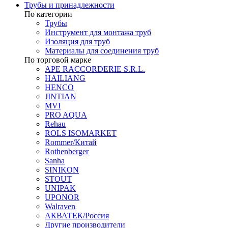
Трубы и принадлежности
По категории
Трубы
Инструмент для монтажа труб
Изоляция для труб
Материалы для соединения труб
По торговой марке
APE RACCORDERIE S.R.L.
HAILIANG
HENCO
JINTIAN
MVI
PRO AQUA
Rehau
ROLS ISOMARKET
Rommer/Китай
Rothenberger
Sanha
SINIKON
STOUT
UNIPAK
UPONOR
Walraven
АКВАТЕК/Россия
Другие производители