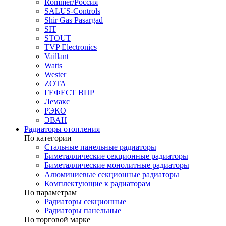
Rommer/Россия
SALUS-Controls
Shir Gas Pasargad
SIT
STOUT
TVP Electronics
Vaillant
Watts
Wester
ZOTA
ГЕФЕСТ ВПР
Лемакс
РЭКО
ЭВАН
Радиаторы отопления
По категории
Стальные панельные радиаторы
Биметаллические секционные радиаторы
Биметаллические монолитные радиаторы
Алюминиевые секционные радиаторы
Комплектующие к радиаторам
По параметрам
Радиаторы секционные
Радиаторы панельные
По торговой марке