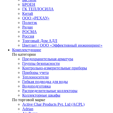
БРОЕН
ГК ТЕПЛОСИЛА
Китай
ООО «РЕХАУ»
Политэк
Ридан
РОСМА
Россия
Торговый Дом АДЛ
Цветлит / ООО «Эффективный инжиниринг»
Комплектующие
По категории
Предохранительная арматура
Группы безопасности
Контрольно-измерительные приборы
Приборы учета
Теплоносители
Гибкая подводка для воды
Водоподготовка
Распределительные коллекторы
Коллекторные шкафы
По торговой марке
Active Char Products Pvt. Ltd (ACPL)
Adrian