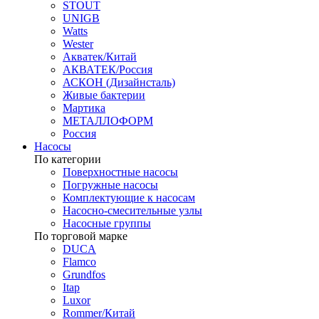
STOUT
UNIGB
Watts
Wester
Акватек/Китай
АКВАТЕК/Россия
АСКОН (Дизайнсталь)
Живые бактерии
Мартика
МЕТАЛЛОФОРМ
Россия
Насосы
По категории
Поверхностные насосы
Погружные насосы
Комплектующие к насосам
Насосно-смесительные узлы
Насосные группы
По торговой марке
DUCA
Flamco
Grundfos
Itap
Luxor
Rommer/Китай