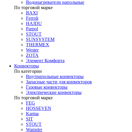
Водонагреватели напольные
По торговой марке
BAXI
Ferroli
HAJDU
Parpol
STOUT
SUNSYSTEM
THERMEX
Wester
ZOTA
Элемент Комфорта
Конвекторы
По категории
Внутрипольные конвекторы
Запасные части для конвекторов
Газовые конвекторы
Электрические конвекторы
По торговой марке
FEG
HOSSEVEN
Karma
SIT
STOUT
Wamsler