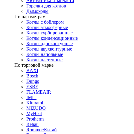
Автоматика и запчасти
Горелки для котлов
Дымоходы
По параметрам
Котлы с бойлером
Котлы атмосферные
Котлы турбированные
Котлы конденсационные
Котлы одноконтурные
Котлы двухконтурные
Котлы напольные
Котлы настенные
По торговой марке
BAXI
Bosch
Dungs
ESBE
FLAMEAIR
IMIT
Kiturami
MIZUDO
MyHeat
Protherm
Rehau
Rommer/Китай