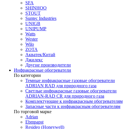
SFA
SHINHOO
STOUT
Suntec Industries
UNIGB
UNIPUMP
Watts
Wester
Wilo
ZOTA
Акватек/Китай
Джилекс
Другие производители
Инфракрасные обогреватели
По категории
Темные инфракрасные газовые обогреватели
ADRIAN RAD для природного газа
Светлые инфракрасные газовые обогреватели
ADRIAN-RAD CR для природного газа
Комплектующие к инфракрасным обогревателям
Запасные части к инфракрасным обогревателям
По торговой марке
Adrian
Ebmpapst
Resideo (Honeywell)