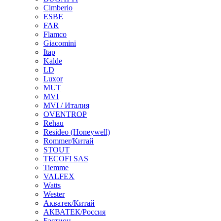
Cimberio
ESBE
FAR
Flamco
Giacomini
Itap
Kalde
LD
Luxor
MUT
MVI
MVI / Италия
OVENTROP
Rehau
Resideo (Honeywell)
Rommer/Китай
STOUT
TECOFI SAS
Tiemme
VALFEX
Watts
Wester
Акватек/Китай
АКВАТЕК/Россия
Бастион