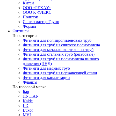
Китай
ООО «РЕХАУ»
ООО К-ФЛЕКС
Политэк
Сантехмастер Групп
Формат
Фитинги
По категории
Фитинги для полипропиленовых труб
Фитинги для труб из сшитого полиэтилена
Фитинги для металлопластиковых труб
Фитинги для стальных труб (резьбовые)
Фитинги для труб из полиэтилена низкого
давления (ПНД)
Фитинги для медных труб
Фитинги для труб из нержавеющей стали
Фитинги для канализации
Фланцы
По торговой марке
Itap
JINTIAN
Kalde
LD
Luxor
MVI