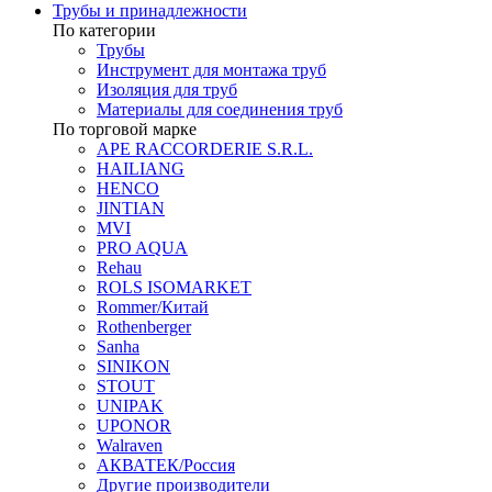
Трубы и принадлежности
По категории
Трубы
Инструмент для монтажа труб
Изоляция для труб
Материалы для соединения труб
По торговой марке
APE RACCORDERIE S.R.L.
HAILIANG
HENCO
JINTIAN
MVI
PRO AQUA
Rehau
ROLS ISOMARKET
Rommer/Китай
Rothenberger
Sanha
SINIKON
STOUT
UNIPAK
UPONOR
Walraven
АКВАТЕК/Россия
Другие производители