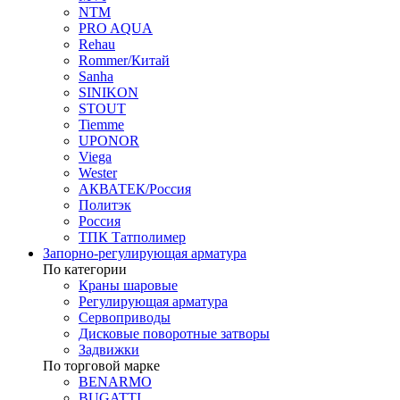
NTM
PRO AQUA
Rehau
Rommer/Китай
Sanha
SINIKON
STOUT
Tiemme
UPONOR
Viega
Wester
АКВАТЕК/Россия
Политэк
Россия
ТПК Татполимер
Запорно-регулирующая арматура
По категории
Краны шаровые
Регулирующая арматура
Сервоприводы
Дисковые поворотные затворы
Задвижки
По торговой марке
BENARMO
BUGATTI