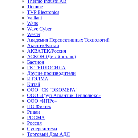
Thermo Industri AB
Tiemme
TVP Electronics
Vaillant
Watts
Wave Cyber
Wester
Академия Перспективных Технологий
Акватек/Китай
АКВАТЕК/Россия
АСКОН (Дизайнсталь)
Бастион
ГК ТЕПЛОСИЛА
Другие производители
ИТЭЛМА
Китай
ООО "СК "ЭКОМЕРА"
ООО «Груп Атлантик Теплолюкс»
ООО «ИПРо»
ПО Физтех
Ридан
РОСМА
Россия
Суперсистема
Торговый Дом АДЛ