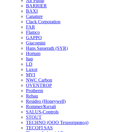
Air Pump
BARRIER
BAXI
Canature
Clack Corporation
FAR
Flamco
GAPPO
Giacomini
Hans Sasserath (SYR)
Hortum
Itap
LD
Luxor
MVI
NWC Carbon
OVENTROP
Protherm
Rehau
Resideo (Honeywell)
Rommer/Китай
SALUS-Controls
STOUT
TECHNO (ООО Технопривод)
TECOFI SAS