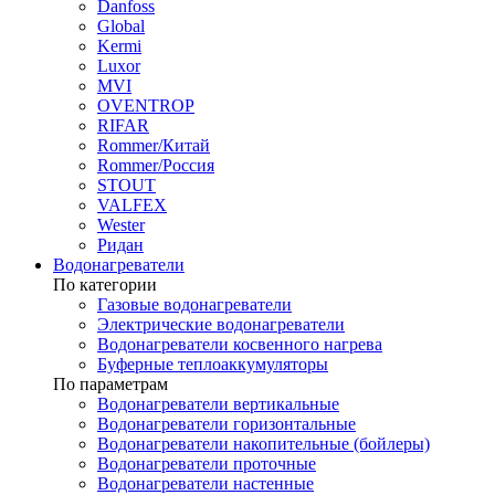
Danfoss
Global
Kermi
Luxor
MVI
OVENTROP
RIFAR​
Rommer/Китай
Rommer/Россия
STOUT
VALFEX
Wester
Ридан
Водонагреватели
По категории
Газовые водонагреватели
Электрические водонагреватели
Водонагреватели косвенного нагрева
Буферные теплоаккумуляторы
По параметрам
Водонагреватели вертикальные
Водонагреватели горизонтальные
Водонагреватели накопительные (бойлеры)
Водонагреватели проточные
Водонагреватели настенные