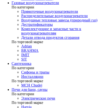
Газовые воздухонагреватели
По категории
Прямоточные воздухонагреватели
Распределительные воздухонагреватели
Воздушные тепловые завесы (природный газ)
Дестратификаторы
Комплектующие и запасные части к
воздухонагревателям
Детали отвода продуктов сгорания
По торговой марке
Adrian
BRAHMA
IMIT
SIT
Сантехника
По категории
Сифоны и трапы
Инсталляции
По торговой марке
MCH Chudej
Печи для бани, сауны
По категории
Электрические печи
По торговой марке
Harvia