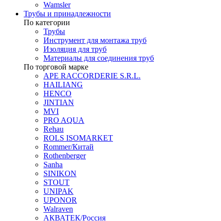
Wamsler
Трубы и принадлежности
По категории
Трубы
Инструмент для монтажа труб
Изоляция для труб
Материалы для соединения труб
По торговой марке
APE RACCORDERIE S.R.L.
HAILIANG
HENCO
JINTIAN
MVI
PRO AQUA
Rehau
ROLS ISOMARKET
Rommer/Китай
Rothenberger
Sanha
SINIKON
STOUT
UNIPAK
UPONOR
Walraven
АКВАТЕК/Россия