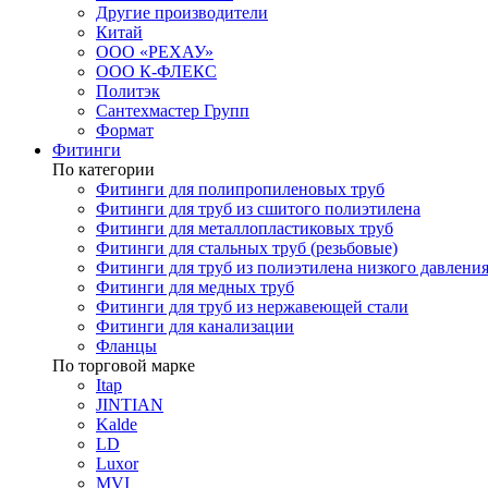
Другие производители
Китай
ООО «РЕХАУ»
ООО К-ФЛЕКС
Политэк
Сантехмастер Групп
Формат
Фитинги
По категории
Фитинги для полипропиленовых труб
Фитинги для труб из сшитого полиэтилена
Фитинги для металлопластиковых труб
Фитинги для стальных труб (резьбовые)
Фитинги для труб из полиэтилена низкого давлени
Фитинги для медных труб
Фитинги для труб из нержавеющей стали
Фитинги для канализации
Фланцы
По торговой марке
Itap
JINTIAN
Kalde
LD
Luxor
MVI