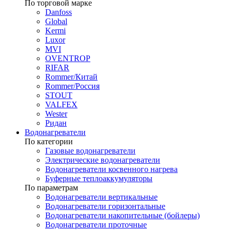
По торговой марке
Danfoss
Global
Kermi
Luxor
MVI
OVENTROP
RIFAR​
Rommer/Китай
Rommer/Россия
STOUT
VALFEX
Wester
Ридан
Водонагреватели
По категории
Газовые водонагреватели
Электрические водонагреватели
Водонагреватели косвенного нагрева
Буферные теплоаккумуляторы
По параметрам
Водонагреватели вертикальные
Водонагреватели горизонтальные
Водонагреватели накопительные (бойлеры)
Водонагреватели проточные