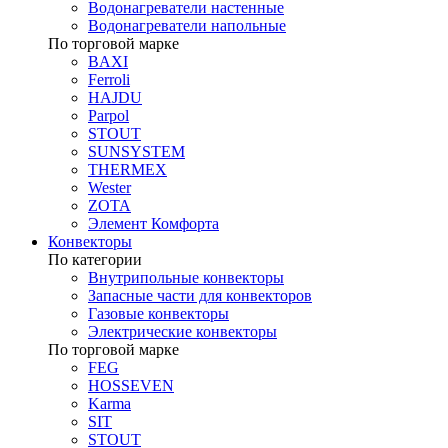
Водонагреватели настенные
Водонагреватели напольные
По торговой марке
BAXI
Ferroli
HAJDU
Parpol
STOUT
SUNSYSTEM
THERMEX
Wester
ZOTA
Элемент Комфорта
Конвекторы
По категории
Внутрипольные конвекторы
Запасные части для конвекторов
Газовые конвекторы
Электрические конвекторы
По торговой марке
FEG
HOSSEVEN
Karma
SIT
STOUT