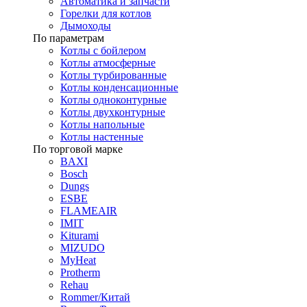
Автоматика и запчасти
Горелки для котлов
Дымоходы
По параметрам
Котлы с бойлером
Котлы атмосферные
Котлы турбированные
Котлы конденсационные
Котлы одноконтурные
Котлы двухконтурные
Котлы напольные
Котлы настенные
По торговой марке
BAXI
Bosch
Dungs
ESBE
FLAMEAIR
IMIT
Kiturami
MIZUDO
MyHeat
Protherm
Rehau
Rommer/Китай