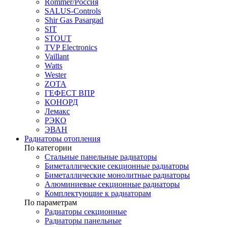
Rommer/Россия
SALUS-Controls
Shir Gas Pasargad
SIT
STOUT
TVP Electronics
Vaillant
Watts
Wester
ZOTA
ГЕФЕСТ ВПР
КОНОРД
Лемакс
РЭКО
ЭВАН
Радиаторы отопления
По категории
Стальные панельные радиаторы
Биметаллические секционные радиаторы
Биметаллические монолитные радиаторы
Алюминиевые секционные радиаторы
Комплектующие к радиаторам
По параметрам
Радиаторы секционные
Радиаторы панельные