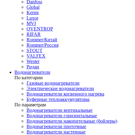
Danfoss
Global
Kermi
Luxor
MVI
OVENTROP
RIFAR​
Rommer/Китай
Rommer/Россия
STOUT
VALFEX
Wester
Ридан
Водонагреватели
По категории
Газовые водонагреватели
Электрические водонагреватели
Водонагреватели косвенного нагрева
Буферные теплоаккумуляторы
По параметрам
Водонагреватели вертикальные
Водонагреватели горизонтальные
Водонагреватели накопительные (бойлеры)
Водонагреватели проточные
Водонагреватели настенные