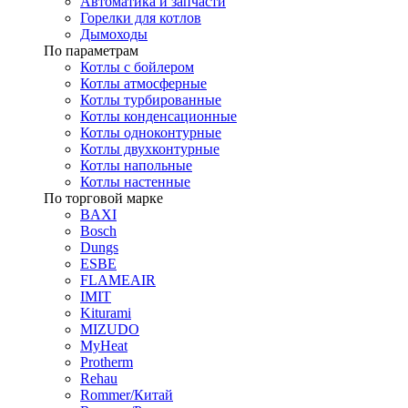
Автоматика и запчасти
Горелки для котлов
Дымоходы
По параметрам
Котлы с бойлером
Котлы атмосферные
Котлы турбированные
Котлы конденсационные
Котлы одноконтурные
Котлы двухконтурные
Котлы напольные
Котлы настенные
По торговой марке
BAXI
Bosch
Dungs
ESBE
FLAMEAIR
IMIT
Kiturami
MIZUDO
MyHeat
Protherm
Rehau
Rommer/Китай