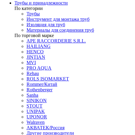
Трубы и принадлежности
По категории
Трубы
Инструмент для монтажа труб
Изоляция для труб
Материалы для соединения труб
По торговой марке
APE RACCORDERIE S.R.L.
HAILIANG
HENCO
JINTIAN
MVI
PRO AQUA
Rehau
ROLS ISOMARKET
Rommer/Китай
Rothenberger
Sanha
SINIKON
STOUT
UNIPAK
UPONOR
Walraven
АКВАТЕК/Россия
Другие производители