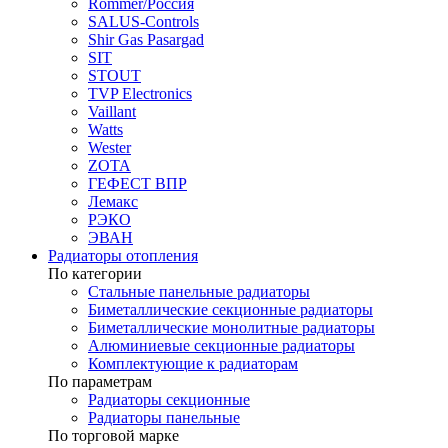
Rommer/Россия
SALUS-Controls
Shir Gas Pasargad
SIT
STOUT
TVP Electronics
Vaillant
Watts
Wester
ZOTA
ГЕФЕСТ ВПР
Лемакс
РЭКО
ЭВАН
Радиаторы отопления
По категории
Стальные панельные радиаторы
Биметаллические секционные радиаторы
Биметаллические монолитные радиаторы
Алюминиевые секционные радиаторы
Комплектующие к радиаторам
По параметрам
Радиаторы секционные
Радиаторы панельные
По торговой марке