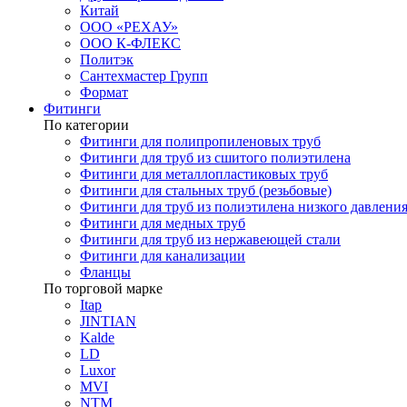
Китай
ООО «РЕХАУ»
ООО К-ФЛЕКС
Политэк
Сантехмастер Групп
Формат
Фитинги
По категории
Фитинги для полипропиленовых труб
Фитинги для труб из сшитого полиэтилена
Фитинги для металлопластиковых труб
Фитинги для стальных труб (резьбовые)
Фитинги для труб из полиэтилена низкого давлени
Фитинги для медных труб
Фитинги для труб из нержавеющей стали
Фитинги для канализации
Фланцы
По торговой марке
Itap
JINTIAN
Kalde
LD
Luxor
MVI
NTM