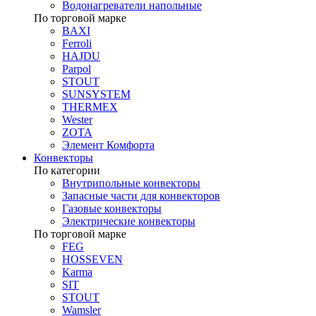
Водонагреватели напольные
По торговой марке
BAXI
Ferroli
HAJDU
Parpol
STOUT
SUNSYSTEM
THERMEX
Wester
ZOTA
Элемент Комфорта
Конвекторы
По категории
Внутрипольные конвекторы
Запасные части для конвекторов
Газовые конвекторы
Электрические конвекторы
По торговой марке
FEG
HOSSEVEN
Karma
SIT
STOUT
Wamsler