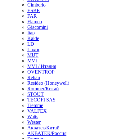
Cimberio
ESBE
FAR
Flamco
Giacomini
Itap
Kalde
LD
Luxor
MUT
MVI
MVI / Италия
OVENTROP
Rehau
Resideo (Honeywell)
Rommer/Китай
STOUT
TECOFI SAS
Tiemme
VALFEX
Watts
Wester
Акватек/Китай
АКВАТЕК/Россия
Бастион