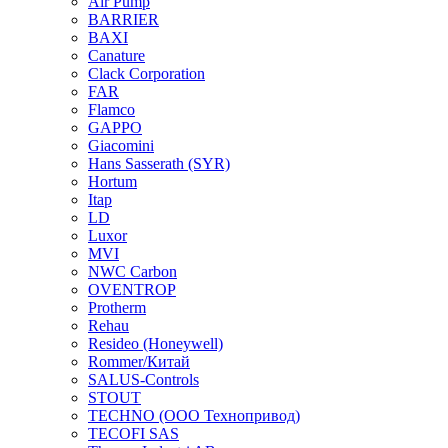
Air Pump
BARRIER
BAXI
Canature
Clack Corporation
FAR
Flamco
GAPPO
Giacomini
Hans Sasserath (SYR)
Hortum
Itap
LD
Luxor
MVI
NWC Carbon
OVENTROP
Protherm
Rehau
Resideo (Honeywell)
Rommer/Китай
SALUS-Controls
STOUT
TECHNO (ООО Технопривод)
TECOFI SAS