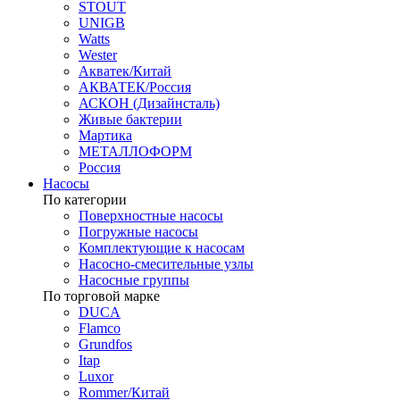
STOUT
UNIGB
Watts
Wester
Акватек/Китай
АКВАТЕК/Россия
АСКОН (Дизайнсталь)
Живые бактерии
Мартика
МЕТАЛЛОФОРМ
Россия
Насосы
По категории
Поверхностные насосы
Погружные насосы
Комплектующие к насосам
Насосно-смесительные узлы
Насосные группы
По торговой марке
DUCA
Flamco
Grundfos
Itap
Luxor
Rommer/Китай