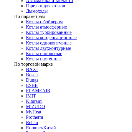
Автоматика и запчасти
Горелки для котлов
Дымоходы
По параметрам
Котлы с бойлером
Котлы атмосферные
Котлы турбированные
Котлы конденсационные
Котлы одноконтурные
Котлы двухконтурные
Котлы напольные
Котлы настенные
По торговой марке
BAXI
Bosch
Dungs
ESBE
FLAMEAIR
IMIT
Kiturami
MIZUDO
MyHeat
Protherm
Rehau
Rommer/Китай