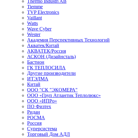
Thermo Industri AB
Tiemme
TVP Electronics
Vaillant
Watts
Wave Cyber
Wester
Академия Перспективных Технологий
Акватек/Китай
АКВАТЕК/Россия
АСКОН (Дизайнсталь)
Бастион
ГК ТЕПЛОСИЛА
Другие производители
ИТЭЛМА
Китай
ООО "СК "ЭКОМЕРА"
ООО «Груп Атлантик Теплолюкс»
ООО «ИПРо»
ПО Физтех
Ридан
РОСМА
Россия
Суперсистема
Торговый Дом АДЛ