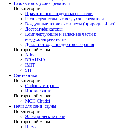
Газовые воздухонагреватели
По категории
Прямоточные воздухонагреватели
Распределительные воздухонагреватели
Воздушные тепловые завесы (природный газ)
Дестратификаторы
Комплектующие и запасные части к
воздухонагревателям
Детали отвода продуктов сгорания
По торговой марке
Adrian
BRAHMA
IMIT
SIT
Сантехника
По категории
Сифоны и трапы
Инсталляции
По торговой марке
MCH Chudej
Печи для бани, сауны
По категории
Электрические печи
По торговой марке
Harvia