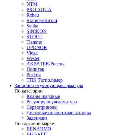
NTM
PRO AQUA
Rehau
Rommer/Китай
Sanha
SINIKON
STOUT
Tiemme
UPONOR
Viega
Wester
АКВАТЕК/Россия
Политэк
Россия
ТПК Татполимер
Запорно-регулирующая арматура
По категории
Краны шаровые
Регулирующая арматура
Сервоприводы
Дисковые поворотные затворы
Задвижки
По торговой марке
BENARMO
BUGATTI