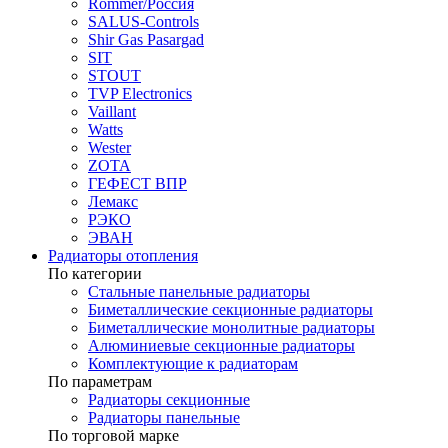
Rommer/Россия
SALUS-Controls
Shir Gas Pasargad
SIT
STOUT
TVP Electronics
Vaillant
Watts
Wester
ZOTA
ГЕФЕСТ ВПР
Лемакс
РЭКО
ЭВАН
Радиаторы отопления
По категории
Стальные панельные радиаторы
Биметаллические секционные радиаторы
Биметаллические монолитные радиаторы
Алюминиевые секционные радиаторы
Комплектующие к радиаторам
По параметрам
Радиаторы секционные
Радиаторы панельные
По торговой марке