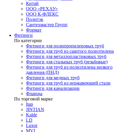
Китай
ООО «РЕХАУ»
ООО К-ФЛЕКС
Политэк
Сантехмастер Групп
Формат
Фитинги
По категории
Фитинги для полипропиленовых труб
Фитинги для труб из сшитого полиэтилена
Фитинги для металлопластиковых труб
Фитинги для стальных труб (резьбовые)
Фитинги для труб из полиэтилена низкого
давления (ПНД)
Фитинги для медных труб
Фитинги для труб из нержавеющей стали
Фитинги для канализации
Фланцы
По торговой марке
Itap
JINTIAN
Kalde
LD
Luxor
MVI