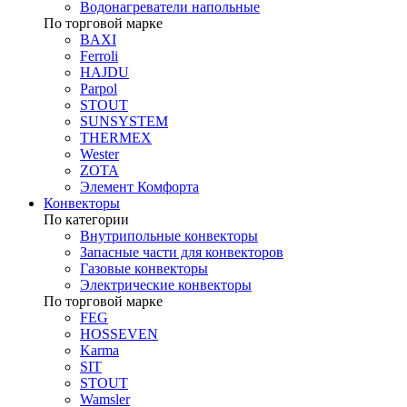
Водонагреватели напольные
По торговой марке
BAXI
Ferroli
HAJDU
Parpol
STOUT
SUNSYSTEM
THERMEX
Wester
ZOTA
Элемент Комфорта
Конвекторы
По категории
Внутрипольные конвекторы
Запасные части для конвекторов
Газовые конвекторы
Электрические конвекторы
По торговой марке
FEG
HOSSEVEN
Karma
SIT
STOUT
Wamsler