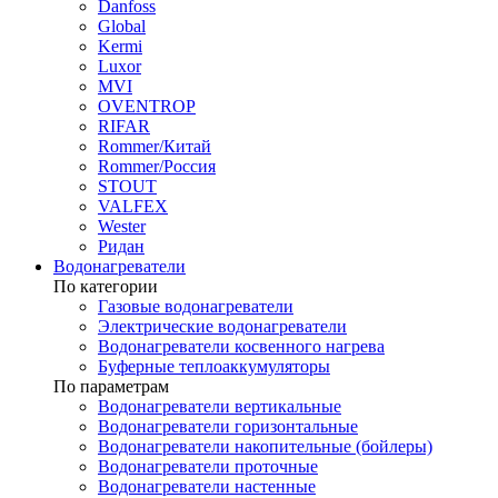
Danfoss
Global
Kermi
Luxor
MVI
OVENTROP
RIFAR​
Rommer/Китай
Rommer/Россия
STOUT
VALFEX
Wester
Ридан
Водонагреватели
По категории
Газовые водонагреватели
Электрические водонагреватели
Водонагреватели косвенного нагрева
Буферные теплоаккумуляторы
По параметрам
Водонагреватели вертикальные
Водонагреватели горизонтальные
Водонагреватели накопительные (бойлеры)
Водонагреватели проточные
Водонагреватели настенные