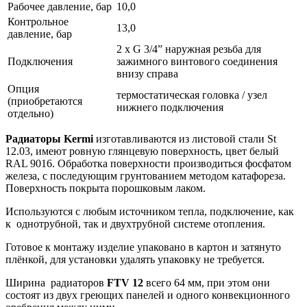
Рабочее давление, бар
10,0
Контрольное
13,0
давление, бар
2 x G 3/4” наружная резьба для
Подключения
зажимного винтового соединения
внизу справа
Опция
термостатическая головка / узел
(приобретаются
нижнего подключения
отдельно)
Радиаторы Kermi
изготавливаются из листовой стали St
12.03, имеют ровную глянцевую поверхность, цвет белый
RAL 9016. Обработка поверхности производиться фосфатом
железа, с последующим грунтованием методом катафореза.
Поверхность покрыта порошковым лаком.
Используются с любым источником тепла, подключение, как
к однотрубной, так и двухтрубной системе отопления.
Готовое к монтажу изделие упаковано в картон и затянуто
плёнкой, для установки удалять упаковку не требуется.
Ширина радиаторов
FTV 12
всего 64 мм, при этом они
состоят из двух греющих панелей и одного конвекционного