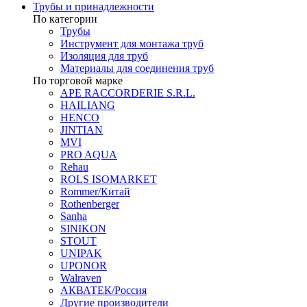
Трубы и принадлежности
По категории
Трубы
Инструмент для монтажа труб
Изоляция для труб
Материалы для соединения труб
По торговой марке
APE RACCORDERIE S.R.L.
HAILIANG
HENCO
JINTIAN
MVI
PRO AQUA
Rehau
ROLS ISOMARKET
Rommer/Китай
Rothenberger
Sanha
SINIKON
STOUT
UNIPAK
UPONOR
Walraven
АКВАТЕК/Россия
Другие производители