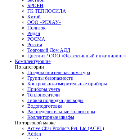
БРОЕН
ГК ТЕПЛОСИЛА
Китай
ООО «РЕХАУ»
Политэк
Ридан
РОСМА
Россия
Торговый Дом АДЛ
Цветлит / ООО «Эффективный инжиниринг»
Комплектующие
По категории
Предохранительная арматура
Группы безопасности
Контрольно-измерительные приборы
Приборы учета
Теплоносители
Гибкая подводка для воды
Водоподготовка
Распределительные коллекторы
Коллекторные шкафы
По торговой марке
Active Char Products Pvt. Ltd (ACPL)
Adrian