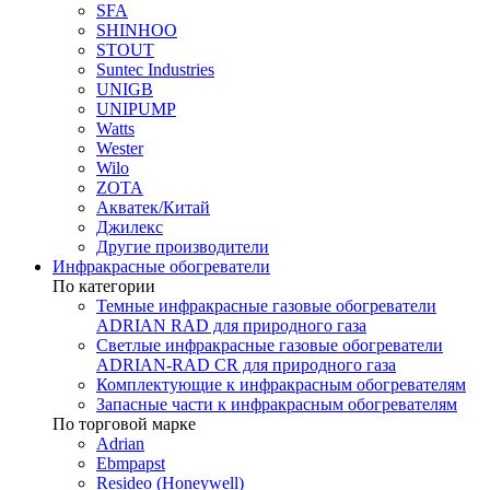
SFA
SHINHOO
STOUT
Suntec Industries
UNIGB
UNIPUMP
Watts
Wester
Wilo
ZOTA
Акватек/Китай
Джилекс
Другие производители
Инфракрасные обогреватели
По категории
Темные инфракрасные газовые обогреватели
ADRIAN RAD для природного газа
Светлые инфракрасные газовые обогреватели
ADRIAN-RAD CR для природного газа
Комплектующие к инфракрасным обогревателям
Запасные части к инфракрасным обогревателям
По торговой марке
Adrian
Ebmpapst
Resideo (Honeywell)