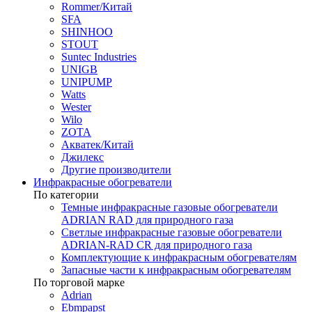
Rommer/Китай
SFA
SHINHOO
STOUT
Suntec Industries
UNIGB
UNIPUMP
Watts
Wester
Wilo
ZOTA
Акватек/Китай
Джилекс
Другие производители
Инфракрасные обогреватели
По категории
Темные инфракрасные газовые обогреватели
ADRIAN RAD для природного газа
Светлые инфракрасные газовые обогреватели
ADRIAN-RAD CR для природного газа
Комплектующие к инфракрасным обогревателям
Запасные части к инфракрасным обогревателям
По торговой марке
Adrian
Ebmpapst