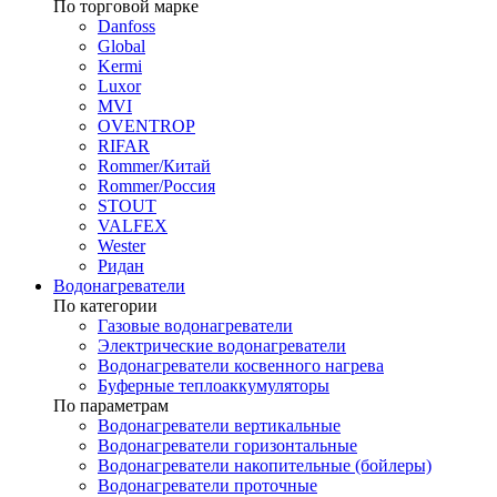
По торговой марке
Danfoss
Global
Kermi
Luxor
MVI
OVENTROP
RIFAR​
Rommer/Китай
Rommer/Россия
STOUT
VALFEX
Wester
Ридан
Водонагреватели
По категории
Газовые водонагреватели
Электрические водонагреватели
Водонагреватели косвенного нагрева
Буферные теплоаккумуляторы
По параметрам
Водонагреватели вертикальные
Водонагреватели горизонтальные
Водонагреватели накопительные (бойлеры)
Водонагреватели проточные