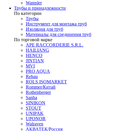
Wamsler
Трубы и принадлежности
По категории
Трубы
Инструмент для монтажа труб
Изоляция для труб
Материалы для соединения труб
По торговой марке
APE RACCORDERIE S.R.L.
HAILIANG
HENCO
JINTIAN
MVI
PRO AQUA
Rehau
ROLS ISOMARKET
Rommer/Китай
Rothenberger
Sanha
SINIKON
STOUT
UNIPAK
UPONOR
Walraven
АКВАТЕК/Россия