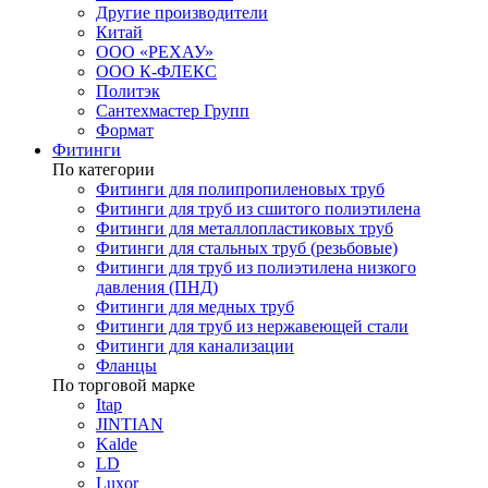
Другие производители
Китай
ООО «РЕХАУ»
ООО К-ФЛЕКС
Политэк
Сантехмастер Групп
Формат
Фитинги
По категории
Фитинги для полипропиленовых труб
Фитинги для труб из сшитого полиэтилена
Фитинги для металлопластиковых труб
Фитинги для стальных труб (резьбовые)
Фитинги для труб из полиэтилена низкого
давления (ПНД)
Фитинги для медных труб
Фитинги для труб из нержавеющей стали
Фитинги для канализации
Фланцы
По торговой марке
Itap
JINTIAN
Kalde
LD
Luxor