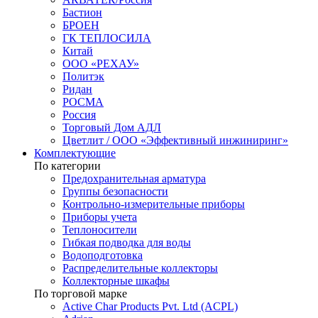
Бастион
БРОЕН
ГК ТЕПЛОСИЛА
Китай
ООО «РЕХАУ»
Политэк
Ридан
РОСМА
Россия
Торговый Дом АДЛ
Цветлит / ООО «Эффективный инжиниринг»
Комплектующие
По категории
Предохранительная арматура
Группы безопасности
Контрольно-измерительные приборы
Приборы учета
Теплоносители
Гибкая подводка для воды
Водоподготовка
Распределительные коллекторы
Коллекторные шкафы
По торговой марке
Active Char Products Pvt. Ltd (ACPL)