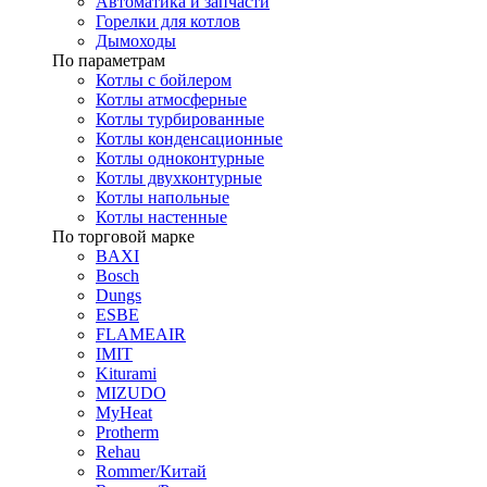
Автоматика и запчасти
Горелки для котлов
Дымоходы
По параметрам
Котлы с бойлером
Котлы атмосферные
Котлы турбированные
Котлы конденсационные
Котлы одноконтурные
Котлы двухконтурные
Котлы напольные
Котлы настенные
По торговой марке
BAXI
Bosch
Dungs
ESBE
FLAMEAIR
IMIT
Kiturami
MIZUDO
MyHeat
Protherm
Rehau
Rommer/Китай