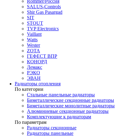
Rommer/Россия
SALUS-Controls
Shir Gas Pasargad
SIT
STOUT
TVP Electronics
Vaillant
Watts
Wester
ZOTA
ГЕФЕСТ ВПР
КОНОРД
Лемакс
РЭКО
ЭВАН
Радиаторы отопления
По категории
Стальные панельные радиаторы
Биметаллические секционные радиаторы
Биметаллические монолитные радиаторы
Алюминиевые секционные радиаторы
Комплектующие к радиаторам
По параметрам
Радиаторы секционные
Радиаторы панельные