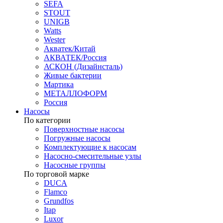
SEFA
STOUT
UNIGB
Watts
Wester
Акватек/Китай
АКВАТЕК/Россия
АСКОН (Дизайнсталь)
Живые бактерии
Мартика
МЕТАЛЛОФОРМ
Россия
Насосы
По категории
Поверхностные насосы
Погружные насосы
Комплектующие к насосам
Насосно-смесительные узлы
Насосные группы
По торговой марке
DUCA
Flamco
Grundfos
Itap
Luxor