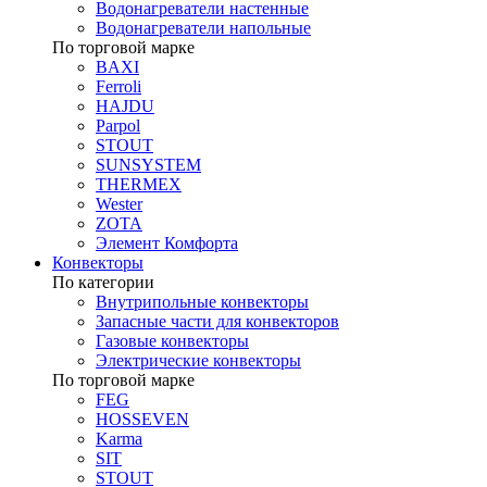
Водонагреватели настенные
Водонагреватели напольные
По торговой марке
BAXI
Ferroli
HAJDU
Parpol
STOUT
SUNSYSTEM
THERMEX
Wester
ZOTA
Элемент Комфорта
Конвекторы
По категории
Внутрипольные конвекторы
Запасные части для конвекторов
Газовые конвекторы
Электрические конвекторы
По торговой марке
FEG
HOSSEVEN
Karma
SIT
STOUT