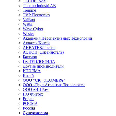
TECOFI SAS
Thermo Industri AB
Tiemme
TVP Electronics
Vaillant
Watts
Wave Cyber
Wester
Академия Перспективных Технологий
Акватек/Китай
АКВАТЕК/Россия
АСКОН (Дизайнсталь)
Бастион
ГК ТЕПЛОСИЛА
Другие производители
ИТЭЛМА
Китай
ООО "СК "ЭКОМЕРА"
ООО «Груп Атлантик Теплолюкс»
ООО «ИПРо»
ПО Физтех
Ридан
РОСМА
Россия
Суперсистема