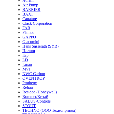
Adrian
Air Pump
BARRIER
BAXI
Canature
Clack Corporation
FAR
Flamco
GAPPO
Giacomini
Hans Sasserath (SYR)
Hortum
Itap
LD
Luxor
MVI
NWC Carbon
OVENTROP
Protherm
Rehau
Resideo (Honeywell)
Rommer/Китай
SALUS-Controls
STOUT
TECHNO (ООО Технопривод)