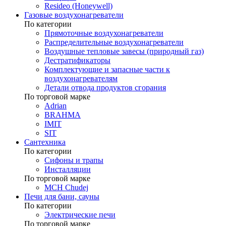
Resideo (Honeywell)
Газовые воздухонагреватели
По категории
Прямоточные воздухонагреватели
Распределительные воздухонагреватели
Воздушные тепловые завесы (природный газ)
Дестратификаторы
Комплектующие и запасные части к
воздухонагревателям
Детали отвода продуктов сгорания
По торговой марке
Adrian
BRAHMA
IMIT
SIT
Сантехника
По категории
Сифоны и трапы
Инсталляции
По торговой марке
MCH Chudej
Печи для бани, сауны
По категории
Электрические печи
По торговой марке