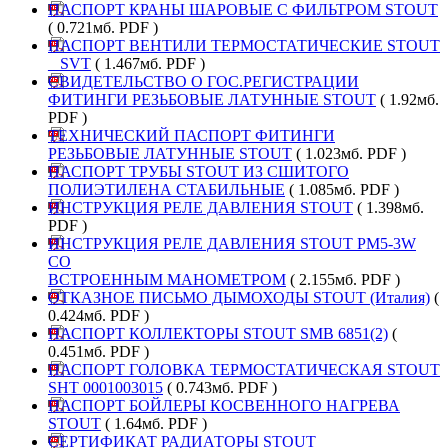
ПАСПОРТ КРАНЫ ШАРОВЫЕ С ФИЛЬТРОМ STOUT
( 0.721мб. PDF )
ПАСПОРТ ВЕНТИЛИ ТЕРМОСТАТИЧЕСКИЕ STOUT
_ SVT
( 1.467мб. PDF )
СВИДЕТЕЛЬСТВО О ГОС.РЕГИСТРАЦИИ
ФИТИНГИ РЕЗЬБОВЫЕ ЛАТУННЫЕ STOUT
( 1.92мб.
PDF )
ТЕХНИЧЕСКИЙ ПАСПОРТ ФИТИНГИ
РЕЗЬБОВЫЕ ЛАТУННЫЕ STOUT
( 1.023мб. PDF )
ПАСПОРТ ТРУБЫ STOUT ИЗ СШИТОГО
ПОЛИЭТИЛЕНА СТАБИЛЬНЫЕ
( 1.085мб. PDF )
ИНСТРУКЦИЯ РЕЛЕ ДАВЛЕНИЯ STOUT
( 1.398мб.
PDF )
ИНСТРУКЦИЯ РЕЛЕ ДАВЛЕНИЯ STOUT PM5-3W
СО
ВСТРОЕННЫМ МАНОМЕТРОМ
( 2.155мб. PDF )
ОТКАЗНОЕ ПИСЬМО ДЫМОХОДЫ STOUT (Италия)
(
0.424мб. PDF )
ПАСПОРТ КОЛЛЕКТОРЫ STOUT SMB 6851(2)
(
0.451мб. PDF )
ПАСПОРТ ГОЛОВКА ТЕРМОСТАТИЧЕСКАЯ STOUT
SHT 0001003015
( 0.743мб. PDF )
ПАСПОРТ БОЙЛЕРЫ КОСВЕННОГО НАГРЕВА
STOUT
( 1.64мб. PDF )
СЕРТИФИКАТ РАДИАТОРЫ STOUT