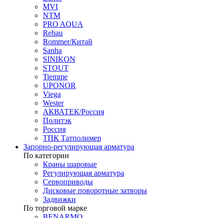
MVI
NTM
PRO AQUA
Rehau
Rommer/Китай
Sanha
SINIKON
STOUT
Tiemme
UPONOR
Viega
Wester
АКВАТЕК/Россия
Политэк
Россия
ТПК Татполимер
Запорно-регулирующая арматура
По категории
Краны шаровые
Регулирующая арматура
Сервоприводы
Дисковые поворотные затворы
Задвижки
По торговой марке
BENARMO