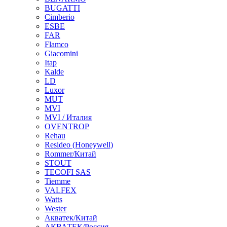
BUGATTI
Cimberio
ESBE
FAR
Flamco
Giacomini
Itap
Kalde
LD
Luxor
MUT
MVI
MVI / Италия
OVENTROP
Rehau
Resideo (Honeywell)
Rommer/Китай
STOUT
TECOFI SAS
Tiemme
VALFEX
Watts
Wester
Акватек/Китай
АКВАТЕК/Россия