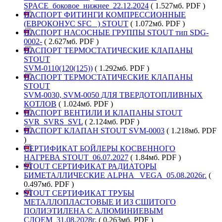
SPACE_боковое_нижнее_22.12.2024
( 1.527мб. PDF )
ПАСПОРТ ФИТИНГИ КОМПРЕССИОННЫЕ
(ЕВРОКОНУС SFC_ ) STOUT
( 1.072мб. PDF )
ПАСПОРТ НАСОСНЫЕ ГРУППЫ STOUT тип SDG-
0002-
( 2.627мб. PDF )
ПАСПОРТ ТЕРМОСТАТИЧЕСКИЕ КЛАПАНЫ
STOUT
SVM-0110(120(125))
( 1.292мб. PDF )
ПАСПОРТ ТЕРМОСТАТИЧЕСКИЕ КЛАПАНЫ
STOUT
SVM-0030, SVM-0050 ДЛЯ ТВЕРДОТОПЛИВНЫХ
КОТЛОВ
( 1.024мб. PDF )
ПАСПОРТ ВЕНТИЛИ И КЛАПАНЫ STOUT
SVR_SVRS_SVL
( 2.124мб. PDF )
ПАСПОРТ КЛАПАН STOUT SVM-0003
( 1.218мб. PDF
)
СЕРТИФИКАТ БОЙЛЕРЫ КОСВЕННОГО
НАГРЕВА STOUT_06.07.2027
( 1.84мб. PDF )
STOUT СЕРТИФИКАТ РАДИАТОРЫ
БИМЕТАЛЛИЧЕСКИЕ ALPHA _VEGA_05.08.2026г.
(
0.497мб. PDF )
STOUT СЕРТИФИКАТ ТРУБЫ
МЕТАЛЛОПЛАСТОВЫЕ И ИЗ СШИТОГО
ПОЛИЭТИЛЕНА С АЛЮМИНИЕВЫМ
СЛОЕМ_31.08.2028г.
( 0.263мб. PDF )