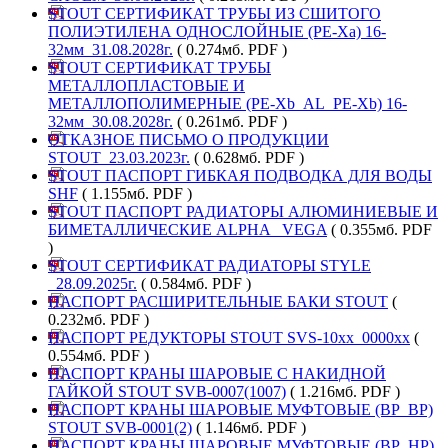
STOUT СЕРТИФИКАТ ТРУБЫ ИЗ СШИТОГО
ПОЛИЭТИЛЕНА ОДНОСЛОЙНЫЕ (PE-Xa) 16-
32мм_31.08.2028г.
( 0.274мб. PDF )
STOUT СЕРТИФИКАТ ТРУБЫ
МЕТАЛЛОПЛАСТОВЫЕ И
МЕТАЛЛОПОЛИМЕРНЫЕ (PE-Xb_AL_PE-Xb) 16-
32мм_30.08.2028г.
( 0.261мб. PDF )
ОТКАЗНОЕ ПИСЬМО О ПРОДУКЦИИ
STOUT_23.03.2023г.
( 0.628мб. PDF )
STOUT ПАСПОРТ ГИБКАЯ ПОДВОДКА ДЛЯ ВОДЫ
SHF
( 1.155мб. PDF )
STOUT ПАСПОРТ РАДИАТОРЫ АЛЮМИНИЕВЫЕ И
БИМЕТАЛЛИЧЕСКИЕ ALPHA _VEGA
( 0.355мб. PDF
)
STOUT СЕРТИФИКАТ РАДИАТОРЫ STYLE
_28.09.2025г.
( 0.584мб. PDF )
ПАСПОРТ РАСШИРИТЕЛЬНЫЕ БАКИ STOUT
(
0.232мб. PDF )
ПАСПОРТ РЕДУКТОРЫ STOUT SVS-10хх_0000хх
(
0.554мб. PDF )
ПАСПОРТ КРАНЫ ШАРОВЫЕ С НАКИДНОЙ
ГАЙКОЙ STOUT SVВ-0007(1007)
( 1.216мб. PDF )
ПАСПОРТ КРАНЫ ШАРОВЫЕ МУФТОВЫЕ (ВР_ВР)
STOUT SVB-0001(2)
( 1.146мб. PDF )
ПАСПОРТ КРАНЫ ШАРОВЫЕ МУФТОВЫЕ (ВР_НР)