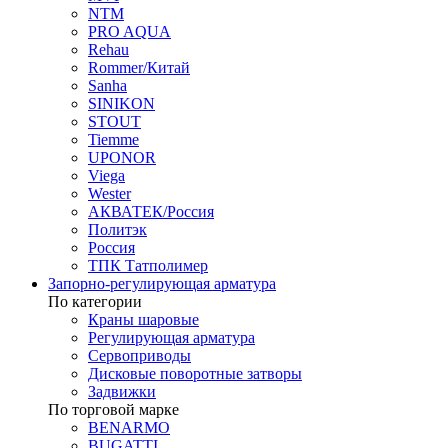
NTM
PRO AQUA
Rehau
Rommer/Китай
Sanha
SINIKON
STOUT
Tiemme
UPONOR
Viega
Wester
АКВАТЕК/Россия
Политэк
Россия
ТПК Татполимер
Запорно-регулирующая арматура
По категории
Краны шаровые
Регулирующая арматура
Сервоприводы
Дисковые поворотные затворы
Задвижки
По торговой марке
BENARMO
BUGATTI