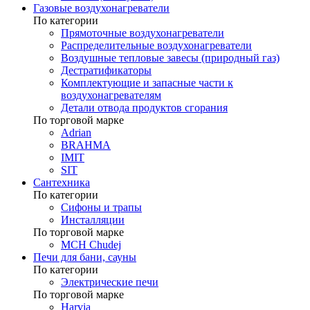
Газовые воздухонагреватели
По категории
Прямоточные воздухонагреватели
Распределительные воздухонагреватели
Воздушные тепловые завесы (природный газ)
Дестратификаторы
Комплектующие и запасные части к
воздухонагревателям
Детали отвода продуктов сгорания
По торговой марке
Adrian
BRAHMA
IMIT
SIT
Сантехника
По категории
Сифоны и трапы
Инсталляции
По торговой марке
MCH Chudej
Печи для бани, сауны
По категории
Электрические печи
По торговой марке
Harvia