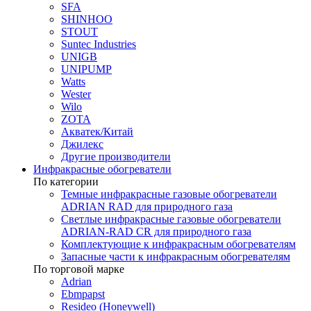
SFA
SHINHOO
STOUT
Suntec Industries
UNIGB
UNIPUMP
Watts
Wester
Wilo
ZOTA
Акватек/Китай
Джилекс
Другие производители
Инфракрасные обогреватели
По категории
Темные инфракрасные газовые обогреватели
ADRIAN RAD для природного газа
Светлые инфракрасные газовые обогреватели
ADRIAN-RAD CR для природного газа
Комплектующие к инфракрасным обогревателям
Запасные части к инфракрасным обогревателям
По торговой марке
Adrian
Ebmpapst
Resideo (Honeywell)