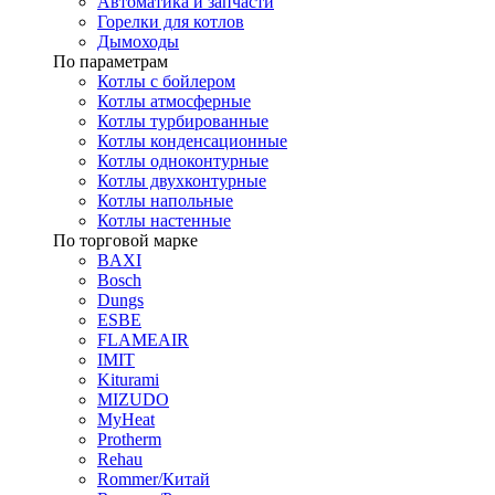
Автоматика и запчасти
Горелки для котлов
Дымоходы
По параметрам
Котлы с бойлером
Котлы атмосферные
Котлы турбированные
Котлы конденсационные
Котлы одноконтурные
Котлы двухконтурные
Котлы напольные
Котлы настенные
По торговой марке
BAXI
Bosch
Dungs
ESBE
FLAMEAIR
IMIT
Kiturami
MIZUDO
MyHeat
Protherm
Rehau
Rommer/Китай