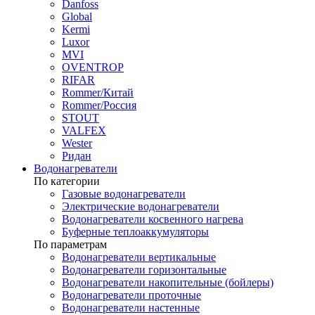
Danfoss
Global
Kermi
Luxor
MVI
OVENTROP
RIFAR​
Rommer/Китай
Rommer/Россия
STOUT
VALFEX
Wester
Ридан
Водонагреватели
По категории
Газовые водонагреватели
Электрические водонагреватели
Водонагреватели косвенного нагрева
Буферные теплоаккумуляторы
По параметрам
Водонагреватели вертикальные
Водонагреватели горизонтальные
Водонагреватели накопительные (бойлеры)
Водонагреватели проточные
Водонагреватели настенные