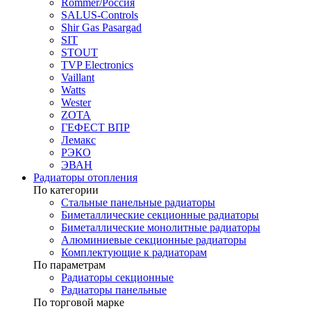
Rommer/Россия
SALUS-Controls
Shir Gas Pasargad
SIT
STOUT
TVP Electronics
Vaillant
Watts
Wester
ZOTA
ГЕФЕСТ ВПР
Лемакс
РЭКО
ЭВАН
Радиаторы отопления
По категории
Стальные панельные радиаторы
Биметаллические секционные радиаторы
Биметаллические монолитные радиаторы
Алюминиевые секционные радиаторы
Комплектующие к радиаторам
По параметрам
Радиаторы секционные
Радиаторы панельные
По торговой марке