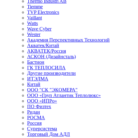
Thermo Industri AB
Tiemme
TVP Electronics
Vaillant
Watts
Wave Cyber
Wester
Академия Перспективных Технологий
Акватек/Китай
АКВАТЕК/Россия
АСКОН (Дизайнсталь)
Бастион
ГК ТЕПЛОСИЛА
Другие производители
ИТЭЛМА
Китай
ООО "СК "ЭКОМЕРА"
ООО «Груп Атлантик Теплолюкс»
ООО «ИПРо»
ПО Физтех
Ридан
РОСМА
Россия
Суперсистема
Торговый Дом АДЛ