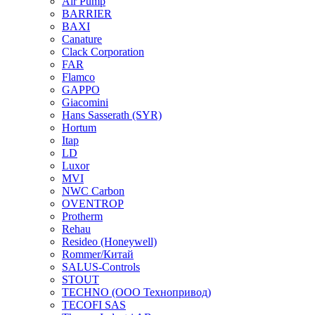
Air Pump
BARRIER
BAXI
Canature
Clack Corporation
FAR
Flamco
GAPPO
Giacomini
Hans Sasserath (SYR)
Hortum
Itap
LD
Luxor
MVI
NWC Carbon
OVENTROP
Protherm
Rehau
Resideo (Honeywell)
Rommer/Китай
SALUS-Controls
STOUT
TECHNO (ООО Технопривод)
TECOFI SAS