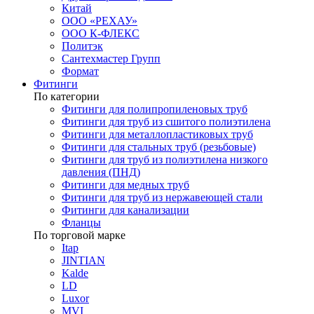
Китай
ООО «РЕХАУ»
ООО К-ФЛЕКС
Политэк
Сантехмастер Групп
Формат
Фитинги
По категории
Фитинги для полипропиленовых труб
Фитинги для труб из сшитого полиэтилена
Фитинги для металлопластиковых труб
Фитинги для стальных труб (резьбовые)
Фитинги для труб из полиэтилена низкого
давления (ПНД)
Фитинги для медных труб
Фитинги для труб из нержавеющей стали
Фитинги для канализации
Фланцы
По торговой марке
Itap
JINTIAN
Kalde
LD
Luxor
MVI