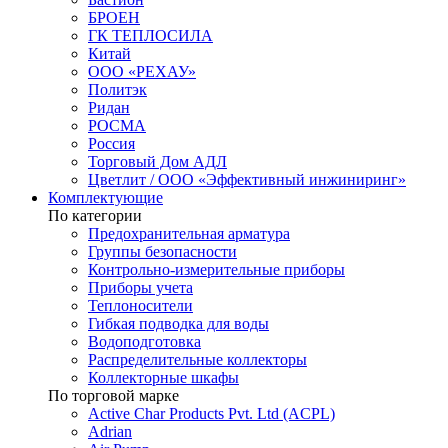
БРОЕН
ГК ТЕПЛОСИЛА
Китай
ООО «РЕХАУ»
Политэк
Ридан
РОСМА
Россия
Торговый Дом АДЛ
Цветлит / ООО «Эффективный инжиниринг»
Комплектующие
По категории
Предохранительная арматура
Группы безопасности
Контрольно-измерительные приборы
Приборы учета
Теплоносители
Гибкая подводка для воды
Водоподготовка
Распределительные коллекторы
Коллекторные шкафы
По торговой марке
Active Char Products Pvt. Ltd (ACPL)
Adrian