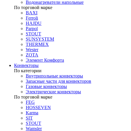
Водонагреватели напольные
По торговой марке
BAXI
Ferroli
HAJDU
Parpol
STOUT
SUNSYSTEM
THERMEX
Wester
ZOTA
Элемент Комфорта
Конвекторы
По категории
Внутрипольные конвекторы
Запасные части для конвекторов
Газовые конвекторы
Электрические конвекторы
По торговой марке
FEG
HOSSEVEN
Karma
SIT
STOUT
Wamsler