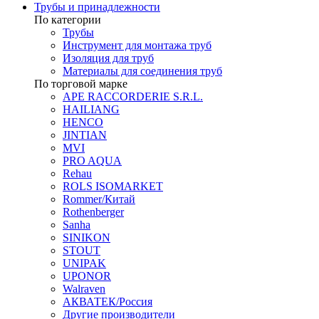
Трубы и принадлежности
По категории
Трубы
Инструмент для монтажа труб
Изоляция для труб
Материалы для соединения труб
По торговой марке
APE RACCORDERIE S.R.L.
HAILIANG
HENCO
JINTIAN
MVI
PRO AQUA
Rehau
ROLS ISOMARKET
Rommer/Китай
Rothenberger
Sanha
SINIKON
STOUT
UNIPAK
UPONOR
Walraven
АКВАТЕК/Россия
Другие производители