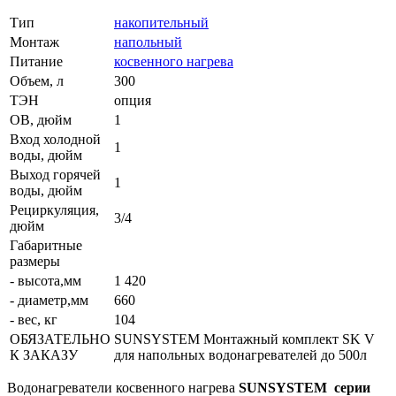
Тип
накопительный
Монтаж
напольный
Питание
косвенного нагрева
Объем, л
300
ТЭН
опция
ОВ, дюйм
1
Вход холодной
1
воды, дюйм
Выход горячей
1
воды, дюйм
Рециркуляция,
3/4
дюйм
Габаритные
размеры
- высота,мм
1 420
- диаметр,мм
660
- вес, кг
104
ОБЯЗАТЕЛЬНО
SUNSYSTEM Монтажный комплект SK V
К ЗАКАЗУ
для напольных водонагревателей до 500л
Водонагреватели косвенного нагрева
SUNSYSTEM
серии