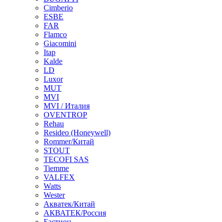
Cimberio
ESBE
FAR
Flamco
Giacomini
Itap
Kalde
LD
Luxor
MUT
MVI
MVI / Италия
OVENTROP
Rehau
Resideo (Honeywell)
Rommer/Китай
STOUT
TECOFI SAS
Tiemme
VALFEX
Watts
Wester
Акватек/Китай
АКВАТЕК/Россия
Бастион