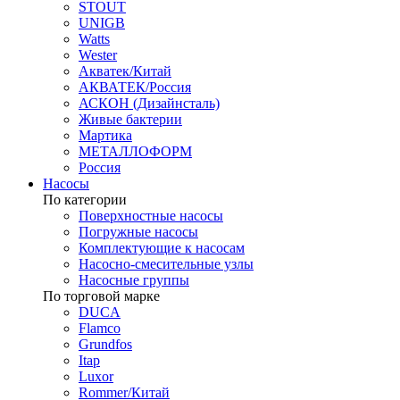
STOUT
UNIGB
Watts
Wester
Акватек/Китай
АКВАТЕК/Россия
АСКОН (Дизайнсталь)
Живые бактерии
Мартика
МЕТАЛЛОФОРМ
Россия
Насосы
По категории
Поверхностные насосы
Погружные насосы
Комплектующие к насосам
Насосно-смесительные узлы
Насосные группы
По торговой марке
DUCA
Flamco
Grundfos
Itap
Luxor
Rommer/Китай